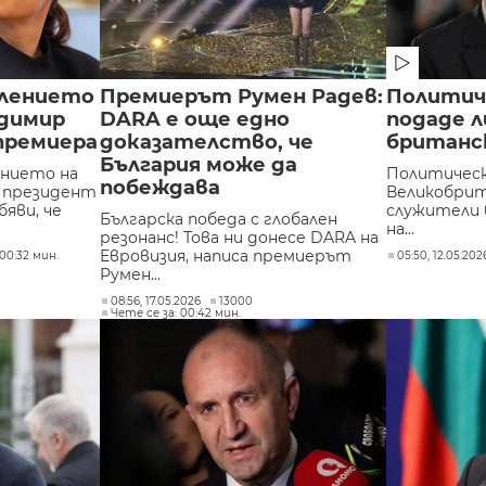
влението
Премиерът Румен Радев:
Политич
одимир
DARA е още едно
подаде л
премиера
доказателство, че
британс
България може да
ението на
Политическ
побеждава
т президент
Великобрит
яви, че
служители
Българска победа с глобален
на...
резонанс! Това ни донесе DARA на
Евровизия, написа премиерът
00:32 мин.
05:50, 12.05.202
Румен...
08:56, 17.05.2026
13000
Чете се за: 00:42 мин.