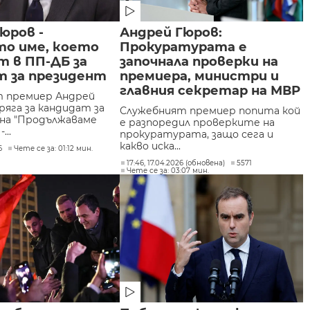
юров -
Андрей Гюров:
то име, което
Прокуратурата е
т в ПП-ДБ за
започнала проверки на
т за президент
премиера, министри и
главния секретар на МВР
 премиер Андрей
ряга за кандидат за
Служебният премиер попита кой
на "Продължаваме
е разпоредил проверките на
...
прокуратурата, защо сега и
какво иска...
6
Чете се за: 01:12 мин.
17:46, 17.04.2026 (обновена)
5571
Чете се за: 03:07 мин.