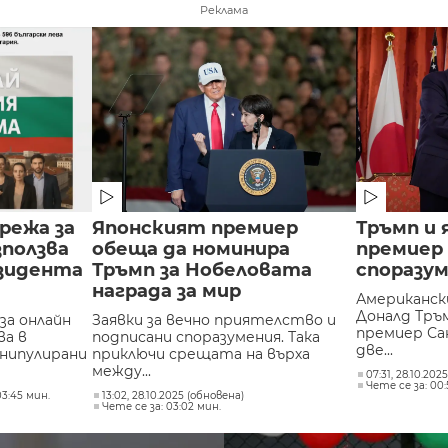
Реклама
режа за
Японският премиер
Тръмп и
зползва
обеща да номинира
премиер 
езидента
Тръмп за Нобеловата
споразу
награда за мир
Американс
Доналд Тръ
за онлайн
Заявки за вечно приятелство и
премиер Сан
ва в
подписани споразумения. Така
две...
нипулирани
приключи срещата на върха
между...
07:31, 28.10.202
Чете се за: 00:
03:45 мин.
13:02, 28.10.2025 (обновена)
Чете се за: 03:02 мин.