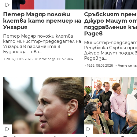
Петер Мадяр положи
Сръбският прем
клетва като премиер на
Джуро Мацут о
Унгария
поздравления къ
Радев
Петер Мадяр положи клетва
като министър-председател на
Министър-председат
Унгария в парламента в
Република Сърбия проф
Будапеща. Това...
Джуро Мацут поздрав
Радев за...
20:57, 09.05.2026
Чете се за: 00:57 мин.
18:55, 08.05.2026
Чете се за: