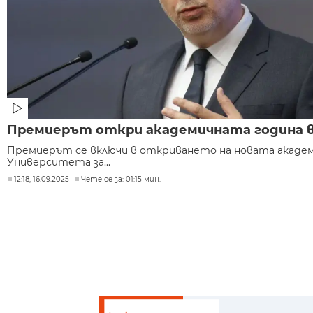
Премиерът откри академичната година 
Премиерът се включи в откриването на новата академи
Университета за...
12:18, 16.09.2025
Чете се за: 01:15 мин.