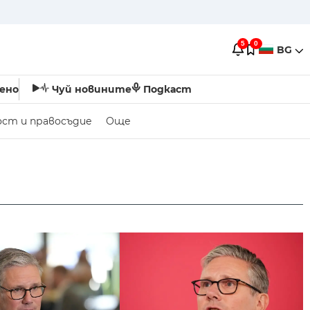
5
0
BG
ено
Чуй новините
Подкаст
ост и правосъдие
Още