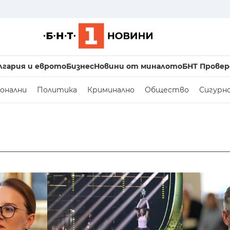
лгария и еврото
Бизнес
Новини от миналото
БНТ Провер
онални
Политика
Криминално
Общество
Сигурн