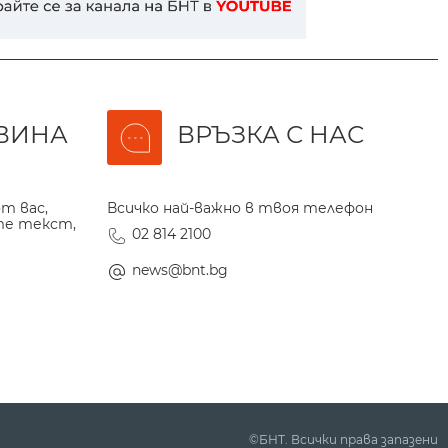
ВИНА
ВРЪЗКА С НАС
т вас,
Всичко най-важно в твоя телефон
те текст,
02 814 2100
news@bnt.bg
©БНТ. Всички права запазени