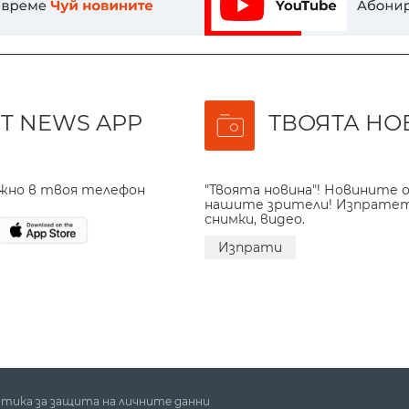
T NEWS APP
ТВОЯТА НО
ажно в твоя телефон
"Твоята новина"! Новините о
нашите зрители! Изпрате
снимки, видео.
Изпрати
тика за защита на личните данни