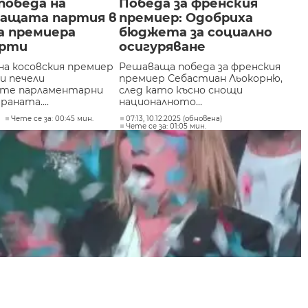
победа на
Победа за френския
ващата партия в
премиер: Одобриха
а премиера
бюджета за социално
урти
осигуряване
а косовския премиер
Решаваща победа за френския
и печели
премиер Себастиан Льокорню,
ите парламентарни
след като късно снощи
раната....
националното...
Чете се за: 00:45 мин.
07:13, 10.12.2025 (обновена)
Чете се за: 01:05 мин.