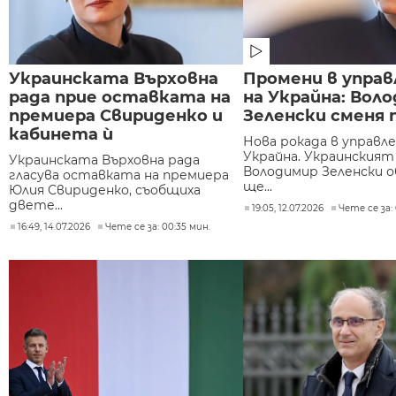
Украинската Върховна
Промени в упра
рада прие оставката на
на Украйна: Вол
премиера Свириденко и
Зеленски сменя 
кабинета ѝ
Нова рокада в управл
Украйна. Украинския
Украинската Върховна рада
Володимир Зеленски об
гласува оставката на премиера
ще...
Юлия Свириденко, съобщиха
двете...
19:05, 12.07.2026
Чете се за: 
16:49, 14.07.2026
Чете се за: 00:35 мин.