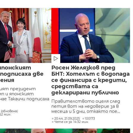
 японският
Росен Желязков пред
подписаха две
БНТ: Хотелът с водопада
мения
се финансира с кредити,
средствата са
кият президент
декларирани публично
мп и японският
ае Такаичи подписаха
Правителството оцеля след
петия вот на недоверие за 8
месеца и 5 дни, откакто пое...
5 (обновена)
52 мин.
20:44, 21.09.2025
100173
Чете се за: 14:32 мин.