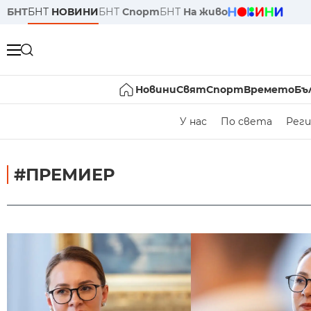
БНТ
БНТ
НОВИНИ
БНТ
Спорт
БНТ
На живо
Новини
Свят
Спорт
Времето
Бъ
У нас
По света
Реги
#ПРЕМИЕР