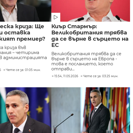
еска криза: Ще
Киър Стармър:
и оставка
Великобритания трябва
кият премиер?
да се върне в сърцето на
ЕС
а криза във
ания – четирима
Великобритания трябва да се
 в администрацията
върне в сърцето на Европа -
това е посланието, което
отправи...
6
Чете се за: 01:05 мин.
15:54, 11.05.2026
Чете се за: 03:25 мин.