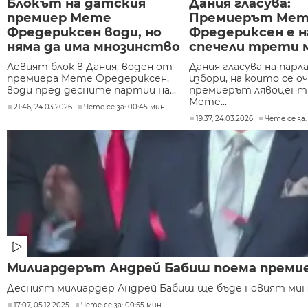
Блокът на датския
Дания гласува:
премиер Мете
Премиерът Ме
Фредериксен води, но
Фредериксен е 
няма да има мнозинство
спечели трети 
Левият блок в Дания, воден от
Дания гласува на пар
премиера Мете Фредериксен,
избори, на които се о
води пред десните партии на...
премиерът лявоцен
Мете...
21:46, 24.03.2026
Чете се за: 00:45 мин.
19:37, 24.03.2026
Чете се за:
Милиардерът Андрей Бабиш поема премие
Десният милиардер Андрей Бабиш ще бъде новият минис
17:07, 05.12.2025
Чете се за: 00:55 мин.