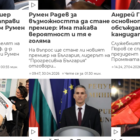
иер
Румен Радев за
Андрей Г
тправи
възможността да стане
основно
м Румен
премиер: Има такава
обсъжда
вероятност и тя е
кандида
голяма
елят на
Служебният
. д-р
Гюров се сп
На въпрос ще стане ли новият
и Румен
президент 
премиер на България, лидерът на
Промяната -
"Прогресивна България"
отговори...
 00:55 мин.
14:24, 27.04.202
09:47, 30.04.2026
Чете се за: 01:30 мин.