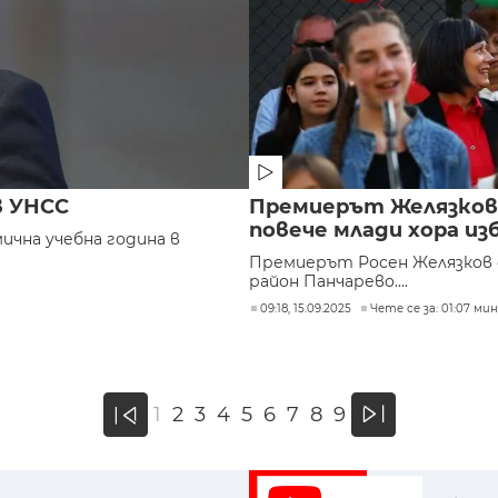
в УНСС
Премиерът Желязков: 
повече млади хора и
чна учебна година в
Премиерът Росен Желязков о
район Панчарево....
09:18, 15.09.2025
Чете се за: 01:07 мин
»
1
2
3
4
5
6
7
8
9
«