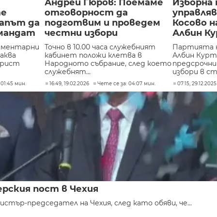
Андрей Гюров: Поемаме
Изборна 
те
отговорност да
управля
напът да
подготвим и проведем
Косово н
мандат
честни избори
Албин К
ламентарни
Точно в 10.00 часа служебният
Партията н
чаква
кабинет положи клетва в
Албин Курт
трист
Народното събрание, след което
предсрочн
служебнят...
избори в ст
 01:45 мин.
16:49, 19.02.2026
Чете се за: 04:07 мин.
07:15, 29.12.2025
рския пост в Чехия
тър-председател на Чехия, след като обяви, че...