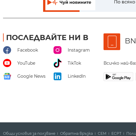
ПОСЛЕДВАЙТЕ НИ В
BN
Facebook
Instagram
Всичко най-в
YouTube
TikTok
Google News
LinkedIn
Общи условия за ползване
Обратна връзка
СЕМ
ECPT
Поли