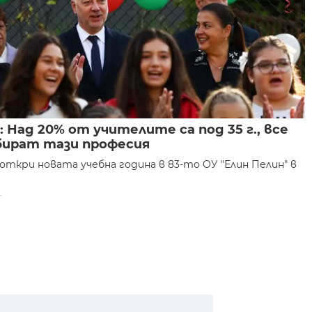
Над 20% от учителите са под 35 г., все
збират тази професия
ткри новата учебна година в 83-то ОУ "Елин Пелин" в
.