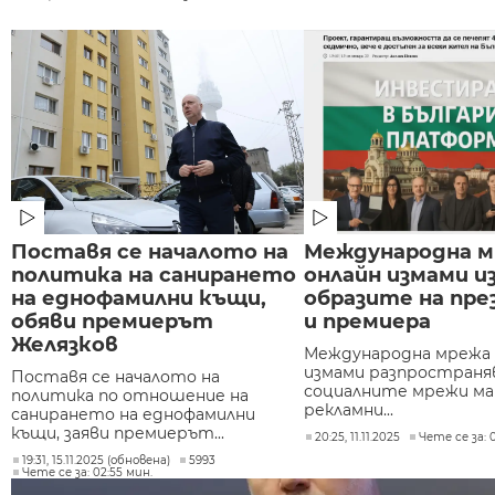
Поставя се началото на
Международна м
политика на санирането
онлайн измами и
на еднофамилни къщи,
образите на пр
обяви премиерът
и премиера
Желязков
Международна мрежа 
измами разпространя
Поставя се началото на
социалните мрежи ма
политика по отношение на
рекламни...
санирането на еднофамилни
къщи, заяви премиерът...
20:25, 11.11.2025
Чете се за: 
19:31, 15.11.2025 (обновена)
5993
Чете се за: 02:55 мин.