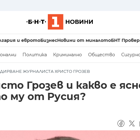
лгария и еврото
Бизнес
Новини от миналото
БНТ Провер
онални
Политика
Криминално
Общество
Сигурн
ЗДИРВАНЕ ЖУРНАЛИСТА ХРИСТО ГРОЗЕВ
то Грозев и какво е ясн
о му от Русия?