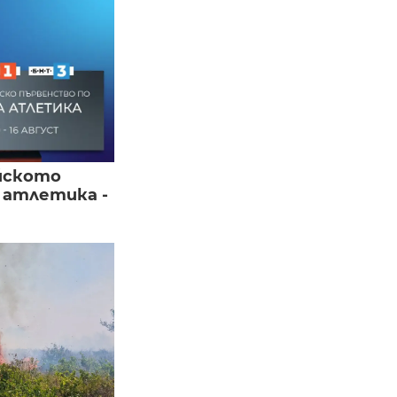
йското
 атлетика -