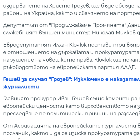
издирването на Христо Грозев, ще бъде обсъдена
райони на Украйна, както и свалянето на порт
Депутатът от "Продължаваме Промяната" Дание
служебният външен министър Николай Милков да
Евродепутатът Илхан Кючюк постави три въпроса
е отношението на държавата и прокуратурата и
нарушение на човешките права. Кючюк ще покани
ръководството на европейската партия АЛДЕ.
Гешев за случая "Грозев": Изключено е наказат
журналисти
Главният прокурор Иван Гешев също коментира т
европейски ценности като върховенството на зак
преследване по политически причини на разсле
От Асоциацията на европейските журналисти в 
посланик , както и да се изиска прокуратурата 