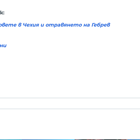
к:
овете в Чехия и отравянето на Гебрев
ни