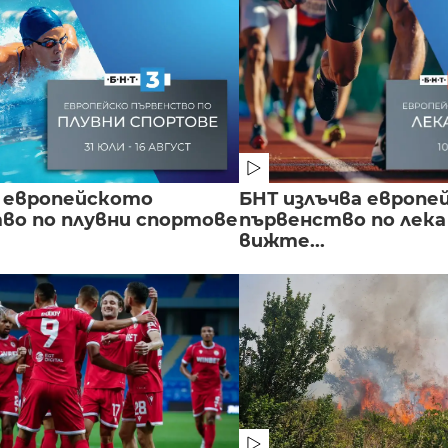
 европейското
БНТ излъчва европе
во по плувни спортове
първенство по лека
вижте...