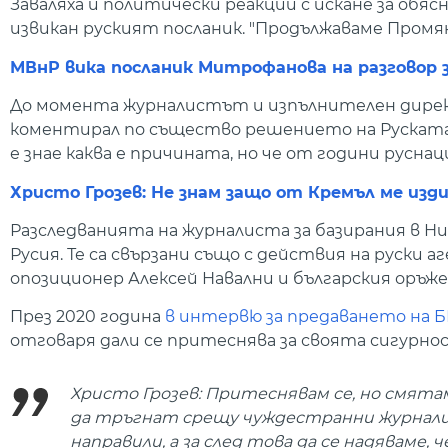
Заваляха и политически реакции с искане за обяс
извикан руският посланик. "Продължаваме Пром
МВнР вика посланик Митрофанова на разговор 
До момента журналистът и изпълнителен директо
коментирал по същество решението на Руската ф
е знае каква е причината, но че от години русн
Христо Грозев: Не знам защо от Кремъл ме из
Разследванията на журналиста за базирания в Н
Русия. Те са свързани също с действия на руски а
опозиционер Алексей Навални и българския оръж
През 2020 година
в интервю за предаването на Б
отговаря дали се притеснява за своята сигурно
Христо Грозев: Притеснявам се, но смятам
да тръгнат срещу чуждестранни журналист
направили, а за след това да се надяваме, 