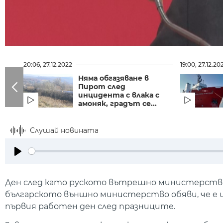
20:06, 27.12.2022
19:00, 27.12.20
Няма обгазяване в
Пирот след
инцидента с влака с
амоняк, градът се...
Слушай новината
Play
Ден след като руското вътрешно министерство 
българското външно министерство обяви, че е и
първия работен ден след празниците.