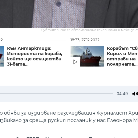
Субтитрите са автоматично генерирани и може да 
22
18:33, 27.12.2022
Към Антарктида:
Корабът "Св.
Историята на кораба,
Кирил и Мет
който ще осъществи
отправи на
31-вата...
полярната...
-04:49
M
обяви за издирване разследващия журналист Хри
звикало за среща руския посланик у нас Елеонора