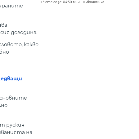
Чете се за: 04:50 мин.
Икономика
пираните
ява
сия догодина.
ловото, какво
бно
следващи
основните
лно
т руския
едванията на