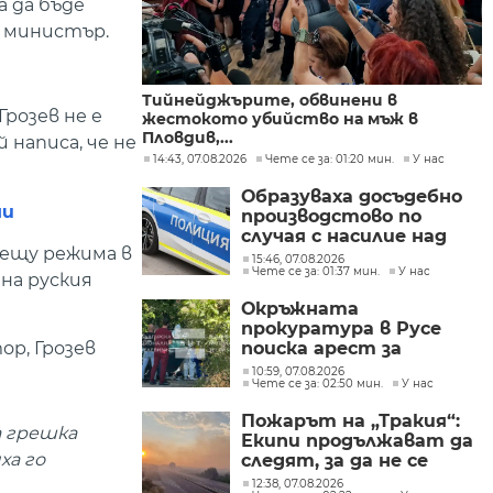
а да бъде
и министър.
Тийнейджърите, обвинени в
розев не е
жестокото убийство на мъж в
Пловдив,...
 написа, че не
14:43, 07.08.2026
Чете се за: 01:20 мин.
У нас
Образуваха досъдебно
ми
производстово по
случая с насилие над
рещу режима в
дете в Радомир
15:46, 07.08.2026
Чете се за: 01:37 мин.
У нас
 на руския
Окръжната
прокуратура в Русе
поиска арест за
ор, Грозев
петима от
10:59, 07.08.2026
Чете се за: 02:50 мин.
У нас
участниците в
групите, свързани с
Пожарът на „Тракия“:
разбитата
а грешка
Екипи продължават да
лаборатория за
ха го
следят, за да не се
фентанил
разпространява
12:38, 07.08.2026