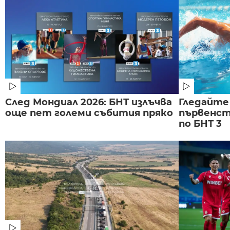
След Мондиал 2026: БНТ излъчва
Гледайте
още пет големи събития пряко
първенст
по БНТ 3