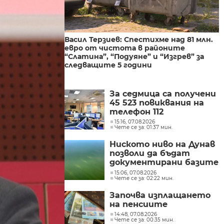
Васил Терзиев: Спестихме над 81 млн.
евро от чистота в районите
“Слатина”, “Подуяне” и “Изгрев” за
следващите 5 години
За седмица са получени
45 523 повиквания на
телефон 112
15:16, 07.08.2026
Чете се за: 01:37 мин.
Ниското ниво на Дунав
позволи да бъдат
документирани базите
на Константиновия
15:06, 07.08.2026
Чете се за: 02:22 мин.
мост при с. Гиген
Започва изплащането
на пенсиите
14:48, 07.08.2026
Чете се за: 00:35 мин.