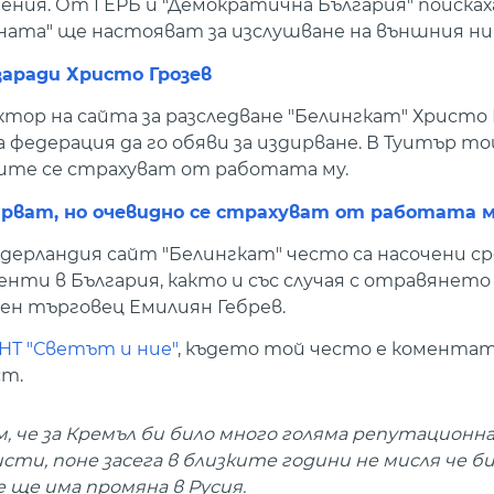
нения. От ГЕРБ и "Демократична България" поисках
яната" ще настояват за изслушване на външния н
заради Христо Грозев
р на сайта за разследване "Белингкат" Христо Г
едерация да го обяви за издирване. В Туитър той
аците се страхуват от работата му.
дирват, но очевидно се страхуват от работата 
идерландия сайт "Белингкат" често са насочени с
генти в България, както и със случая с отравянето
еен търговец Емилиян Гебрев.
НТ "Светът и ние"
, където той често е коментат
ст.
, че за Кремъл би било много голяма репутационн
и, поне засега в близките години не мисля че би
че ще има промяна в Русия.