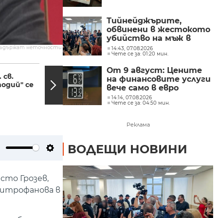
Тийнейджърите,
обвинени в жестокото
убийство на мъж в
Пловдив, остават в
съдържат неточности.
14:43, 07.08.2026
Чете се за: 01:20 мин.
ареста
18:18, 27.12.2022
12:07,
От 9 август: Цените
 св.
Бойко Борисов: При
на финансовите услуги
одий" се
третия мандат може
вече само в евро
да има правителство
14:14, 07.08.2026
Чете се за: 04:50 мин.
Реклама
ВОДЕЩИ НОВИНИ
ute
Settings
сто Грозев,
 Митрофанова в