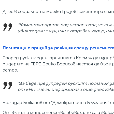
Днес в социалните мрежи Грозев коментира и мн
"Коментаторите под историята, че съм об
убият: дали с чук, или с отровен чадър, ил
Политици с призив за реакция срещу решението
Според руски медии, причината Кремъл да издир
Лидерът на ГЕРБ Бойко Борисов настоя да бъде 
остро.
"Да бъде предупреден руският посланик 
от ЕНП сме ги информирали още днес какво
Божидар Божанов от "Демократична България" съ
От външно министерство обявиха, че са извикал