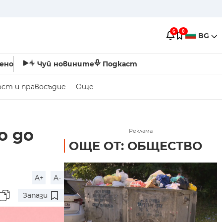
6
0
BG
ено
Чуй новините
Подкаст
ост и правосъдие
Още
о до
Реклама
ОЩЕ ОТ: ОБЩЕСТВО
A+
A-
Запази