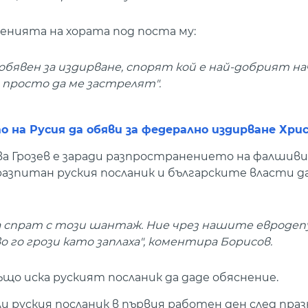
енията на хората под поста му:
явен за издирване, спорят кой е най-добрият на
и просто да ме застрелят".
 на Русия да обяви за федерално издирване Хри
ва Грозев е заради разпространението на фалшиви
разпитан руския посланик и българските власти д
да спрат с този шантаж. Ние чрез нашите еврод
 го грози като заплаха", коментира Борисов.
що иска руският посланик да даде обяснение.
и руския посланик в първия работен ден след пра