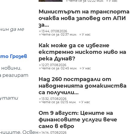
Чете се за: 02:22 мин.
У нас
огънят
Министърът на транспорта
очаква нова заповед от АПИ
за...
чин да ме
13:44, 07.08.2026
Чете се за: 02:37 мин.
У нас
Как може да се избегне
екстремно ниското ниво на
сто Грозев
река Дунав?
12:27, 07.08.2026
 новини.
Чете се за: 02:45 мин.
У нас
а реагират
Над 260 пострадали от
наводненията домакинства
са получили...
епутати
13:32, 07.08.2026
Чете се за: 02:15 мин.
У нас
От 9 август: Цените на
финансовите услуги вече
само в евро
зниците. Освен
14:14, 07.08.2026