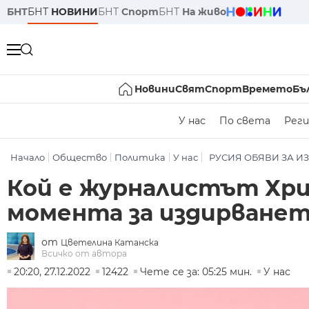
БНТ
БНТ
НОВИНИ
БНТ
Спорт
БНТ
На живо
Новини
Свят
Спорт
Времето
Бъ
У нас
По света
Реги
Начало
Общество
Политика
У нас
РУСИЯ ОБЯВИ ЗА И
Кой е журналистът Хрис
момента за издирванет
от
Цветелина Катанска
Всичко от автора
20:20, 27.12.2022
12422
Чете се за: 05:25 мин.
У нас