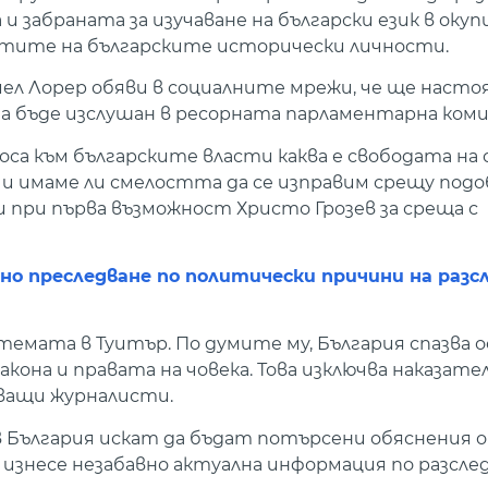
 и забраната за изучаване на български език в оку
ретите на българските исторически личности.
л Лорер обяви в социалните мрежи, че ще насто
 бъде изслушан в ресорната парламентарна коми
 към българските власти каква е свободата на с
 имаме ли смелостта да се изправим срещу подо
 при първа възможност Христо Грозев за среща с
елно преследване по политически причини на раз
емата в Туитър. По думите му, България спазва 
она и правата на човека. Това изключва наказате
дващи журналисти.
България искат да бъдат потърсени обяснения о
да изнесе незабавно актуална информация по разсл