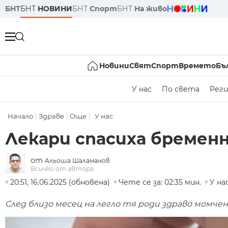
БНТ
БНТ
НОВИНИ
БНТ
Спорт
БНТ
На живо
Новини
Свят
Спорт
Времето
Бъ
У нас
По света
Реги
Начало
Здраве
Още
У нас
Лекари спасиха бременн
от
Альоша Шаламанов
Всичко от автора
20:51, 16.06.2025 (обновена)
Чете се за: 02:35 мин.
У на
След близо месец на легло тя роди здраво момче