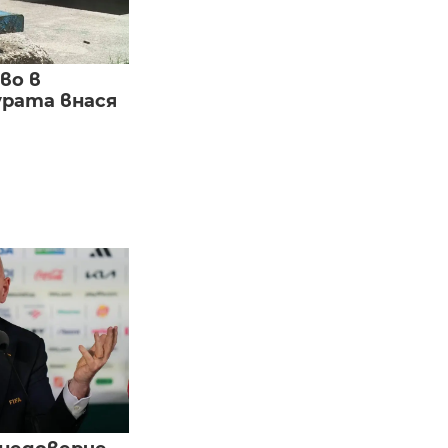
во в
урата внася