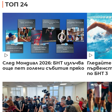
ТОП 24
След Мондиал 2026: БНТ излъчва
Гледайте
още пет големи събития пряко
първенст
по БНТ 3