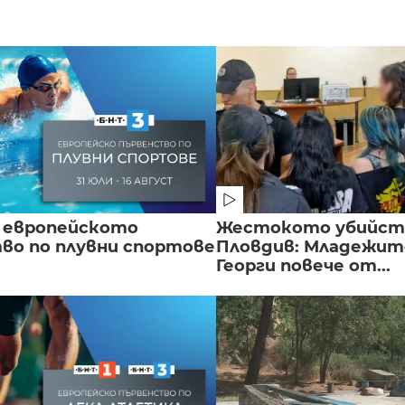
 европейското
Жестокото убийст
во по плувни спортове
Пловдив: Младежите
Георги повече от...