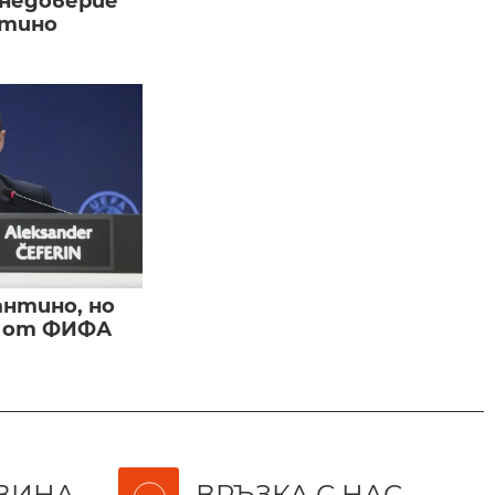
 недоверие
нтино
нтино, но
и от ФИФА
ВИНА
ВРЪЗКА С НАС