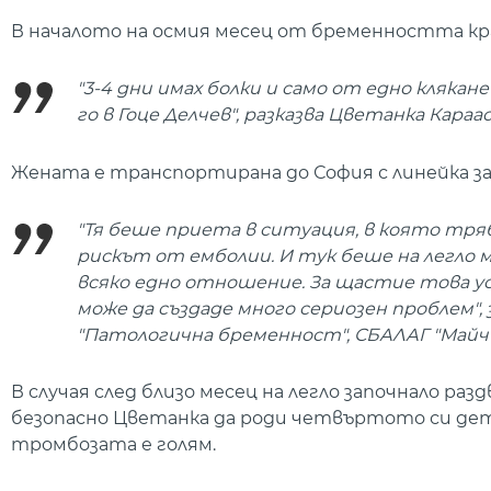
В началото на осмия месец от бременността кра
"3-4 дни имах болки и само от едно клякан
го в Гоце Делчев", разказва Цветанка Караа
Жената е транспортирана до София с линейка за 
"Тя беше приета в ситуация, в която тря
рискът от емболии. И тук беше на легло 
всяко едно отношение. За щастие това усл
може да създаде много сериозен проблем",
"Патологична бременност", СБАЛАГ "Майчи
В случая след близо месец на легло започнало ра
безопасно Цветанка да роди четвъртото си дет
тромбозата е голям.