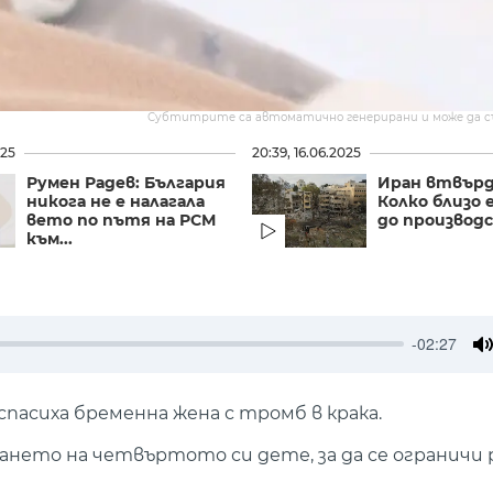
Субтитрите са автоматично генерирани и може да 
025
20:39, 16.06.2025
Румен Радев: България
Иран втвърд
никога не е налагала
Колко близо 
вето по пътя на РСМ
до производс
към...
-02:27
M
пасиха бременна жена с тромб в крака.
дането на четвъртото си дете, за да се ограничи