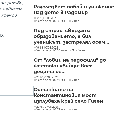
по-рехави,
Разследват побой и унижение
на майката
над дете в Радомир
 Хранов,
18:15, 07.08.2026
Чете се за: 02:55 мин.
У нас
Под стрес, свързан с
р.
образованието, е бил
ученикът, застрелял осем...
19:48, 07.08.2026
Чете се за: 03:07 мин.
По света
От "ловци на педофили" до
жестоки убийци: Кога
децата се...
20:10, 07.08.2026
Чете се за: 02:37 мин.
У нас
Останките на
Константиновия мост
изплуваха край село Гиген
20:47, 07.08.2026
Чете се за: 02:52 мин.
У нас