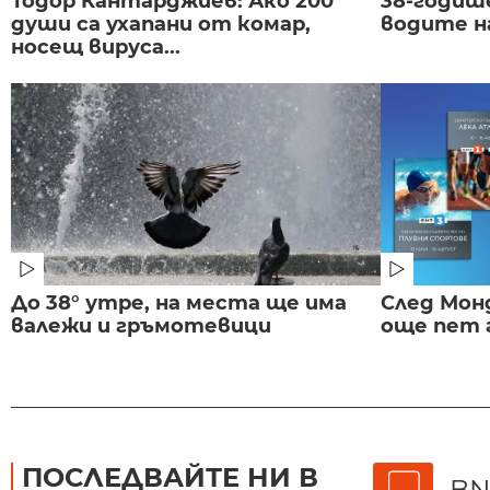
Тодор Кантарджиев: Ако 200
38-годиш
души са ухапани от комар,
водите н
носещ вируса...
До 38° утре, на места ще има
След Монд
валежи и гръмотевици
още пет 
ПОСЛЕДВАЙТЕ НИ В
BN