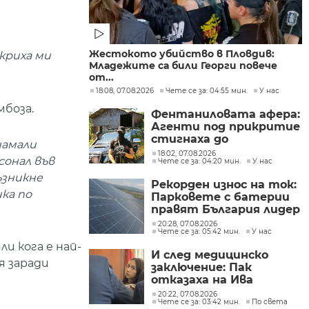
Жестокото убийство в Пловдив:
ткриха ми
Младежите са били Георги повече
от...
18:08, 07.08.2026
Чете се за: 04:55 мин.
У нас
мбоза.
Фентаниловата афера:
Агенти под прикритие
стигнаха до
намали
лабораторията във
18:02, 07.08.2026
сонал във
Чете се за: 04:20 мин.
У нас
„Факултета“
ъзникне
Рекорден износ на ток:
ка по
Парковете с батерии
правят България лидер
на пазара
20:28, 07.08.2026
Чете се за: 05:42 мин.
У нас
и кога е най-
И след медицинско
я заради
заключение: Пак
отказаха на Ива
Михайлова да се лекува
20:22, 07.08.2026
Чете се за: 03:42 мин.
По света
в България