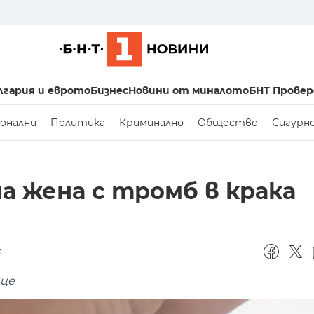
лгария и еврото
Бизнес
Новини от миналото
БНТ Провер
онални
Политика
Криминално
Общество
Сигурн
а жена с тромб в крака
с
нце