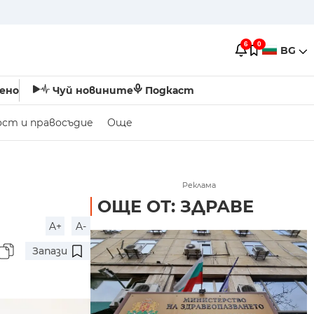
6
0
BG
ено
Чуй новините
Подкаст
ост и правосъдие
Още
Реклама
ОЩЕ ОТ: ЗДРАВЕ
A+
A-
Запази