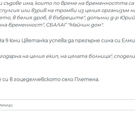
 съдове има, които по време на бременността са 
спулсия или взрив на тромби из целия организъм 
то, в белия дроб, в бъбреците", допълни д-р Юрий
чна бременност", СБАЛАГ "Майчин дом".
а 9 юни Цветанка успява да прегърне сина си Елми
одарна на целия екип, на цялата болница", сподели
 си в гоцеделчевското село Плетена.
лници