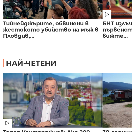
Тийнейджърите, обвинени в
БНТ излъ
жестокото убийство на мъж в
първенст
Пловдив,...
вижте...
НАЙ-ЧЕТЕНИ