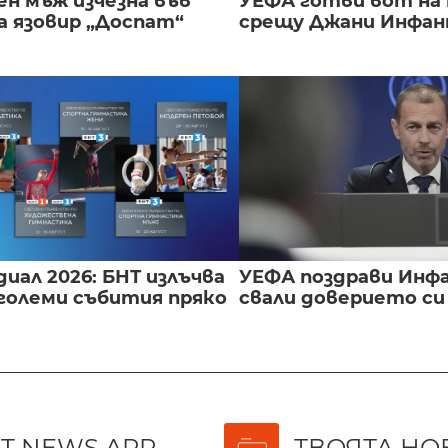
ен мъж изчезна във
УЕФА готви вот на
а язовир „Доспат“
срещу Джани Инфа
иал 2026: БНТ излъчва
УЕФА поздрави Инфа
големи събития пряко
свали доверието с
T NEWS APP
ТВОЯТА НО