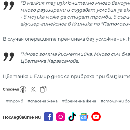
"В малкия таз изключително много венозни
много разширени и създават условия за ек
- в мозъка може да отидат тромби, в сърце
акушер-гинеколог в Клиника по "Патологи
В случая операцията преминала без усложнения. Н
"Много голяма късметлийка. Много съм благ
Цветанка Караасанова.
Цветанка и Елмир днес се прибраха при близките
Сподели
#тромб
#спасена жена
#бременна жена
#столични бо
Последвайте ни