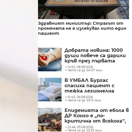
Здравният министър: Страхът от
промяната не е излекувал нито един
пациент
Добрата новина: 1000
души повече са дарили
кръв през първата
половина на 2026 г.
14:50, 06.08.2026
Чете се за: 04:07 мин.
В УМБАЛ Бургас
спасиха пациент с
тежка легионелна
инфекция
10:45, 06.08.2026
Чете се за: 03:12 мин.
Епидемията от ебола в
ДР Конго е „по-
критична от всякога“,
съобщиха от „Лекари
22:46, 05.08.2026
Чете се за: 02:35 мин.
без граници“