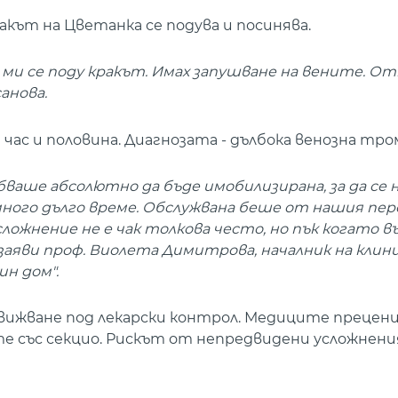
кът на Цветанка се подува и посинява.
е ми се поду кракът. Имах запушване на вените. О
санова.
час и половина. Диагнозата - дълбока венозна тро
бваше абсолютно да бъде имобилизирана, за да се 
много дълго време. Обслужвана беше от нашия пер
ожнение не е чак толкова често, но пък когато в
 заяви проф. Виолета Димитрова, началник на клини
н дом".
здвижване под лекарски контрол. Медиците преценил
е със секцио. Рискът от непредвидени усложнени