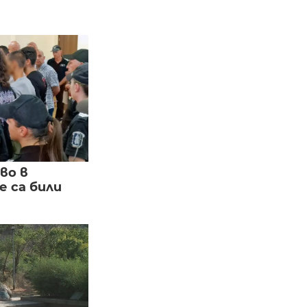
во в
 са били