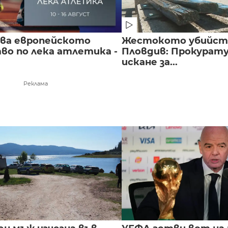
чва европейското
Жестокото убийст
во по лека атлетика -
Пловдив: Прокурат
искане за...
Реклама