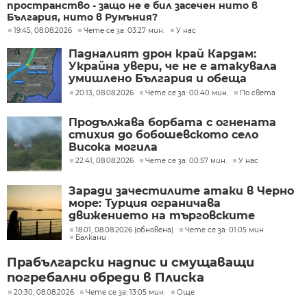
пространство - защо не е бил засечен нито в
България, нито в Румъния?
19:45, 08.08.2026
Чете се за: 03:27 мин.
У нас
Падналият дрон край Кардам:
Украйна увери, че не е атакувала
умишлено България и обеща
разследване
20:13, 08.08.2026
Чете се за: 00:40 мин.
По света
Продължава борбата с огнената
стихия до бобошевското село
Висока могила
22:41, 08.08.2026
Чете се за: 00:57 мин.
У нас
Заради зачестилите атаки в Черно
море: Турция ограничава
движението на търговските
кораби
18:01, 08.08.2026 (обновена)
Чете се за: 01:05 мин.
Балкани
Прабългарски надпис и смущаващи
погребални обреди в Плиска
20:30, 08.08.2026
Чете се за: 13:05 мин.
Още