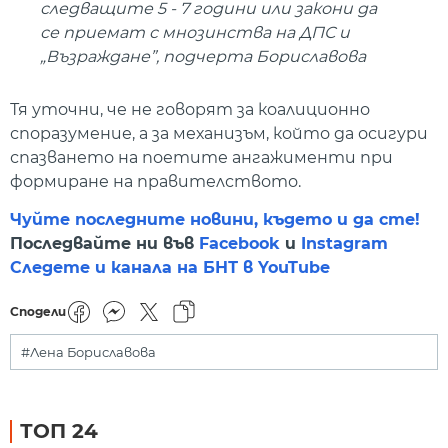
следващите 5 - 7 години или закони да
се приемат с мнозинства на ДПС и
„Възраждане”, подчерта Бориславова
Тя уточни, че не говорят за коалиционно
споразумение, а за механизъм, който да осигури
спазването на поетите ангажименти при
формиране на правителството.
Чуйте последните новини, където и да сте!
Последвайте ни във
Facebook
и
Instagram
Следете и канала на БНТ в YouTube
Сподели
#Лена Бориславова
ТОП 24