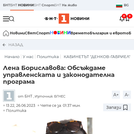
БНТ
БНТ
НОВИНИ
БНТ
Спорт
БНТ
На живо
BG
0
0
Новини
Свят
Спорт
Времето
България и еврото
Би
НАЗАД
Начало
У нас
Политика
КАБИНЕТЪТ "ДЕНКОВ-ГАБРИЕЛ"
Лена Бориславова: Обсъждаме
управленската и законодателна
програма
A+
A-
БНТ
от
, Източник: БГНЕС
13:22, 26.06.2023
Чете се за: 01:37 мин.
Запази
Политика