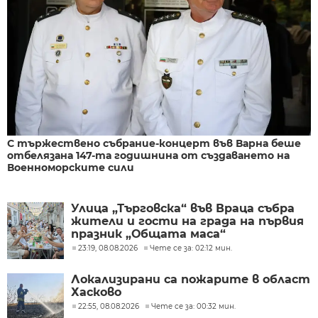
С тържествено събрание-концерт във Варна беше
отбелязана 147-та годишнина от създаването на
Военноморските сили
Улица „Търговска“ във Враца събра
жители и гости на града на първия
празник „Общата маса“
23:19, 08.08.2026
Чете се за: 02:12 мин.
Локализирани са пожарите в област
Хасково
22:55, 08.08.2026
Чете се за: 00:32 мин.