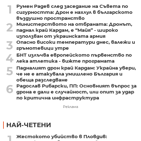
1
Румен Радев след заседание на Съвета по
сигурността: Дрон е нахлул в българското
въздушно пространство
2
Министерството на отбраната: Дронът,
паднал край Кардам, е “Майя” - широко
използван от украинската армия
3
Опасно високи температури днес, валежи и
гръмотевици утре
4
БНТ излъчва европейското първенство по
лека атлетика - вижте програмата
5
Падналият дрон край Кардам: Украйна увери,
че не е атакувала умишлено България и
обеща разследване
6
Радослав Рибарски, ПП: Основният въпрос за
дрона е дали е случайност, или опит за удар
по критична инфраструктура
Реклама
НАЙ-ЧЕТЕНИ
1
Жестокото убийство в Пловдив: