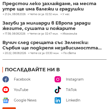
Предстои леко захлаждане, на места
утре ще има валежи и градушки
21:24, 08.08.2026
Чете се за: 02:32 мин.
У нас
Загуби за милиарди в Европа заради
жегите, сушата и пожарите
17:38, 08.08.2026
Чете се за: 02:47 мин.
Икономика
Вучич след срещата със Зеленски:
Сърбия ще подкрепя независимостта...
20:22, 08.08.2026
Чете се за: 03:30 мин.
По света
ПОСЛЕДВАЙТЕ НИ В
Facebook
Instagram
YouTube
TikTok
Google News
LinkedIn