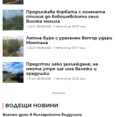
Продължава борбата с огнената
стихия до бобошевското село
Висока могила
22:41, 08.08.2026
Чете се за: 00:57 мин.
Лятна буря с ураганен вятър удари
Монтана
22:27, 08.08.2026
Чете се за: 00:17 мин.
Предстои леко захлаждане, на
места утре ще има валежи и
градушки
21:24, 08.08.2026
Чете се за: 02:32 мин.
Реклама
ВОДЕЩИ НОВИНИ
Военен дрон в българското въздушно