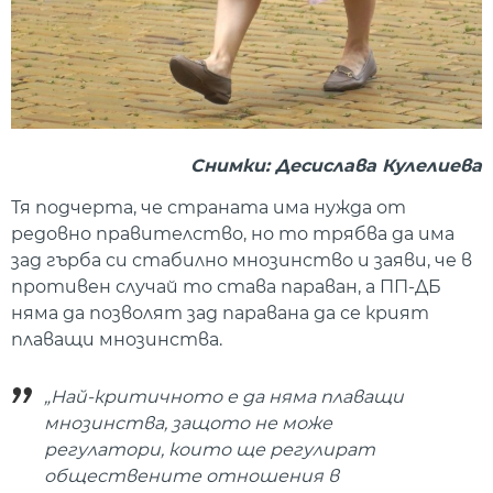
Снимки: Десислава Кулелиева
Тя подчерта, че страната има нужда от
редовно правителство, но то трябва да има
зад гърба си стабилно мнозинство и заяви, че в
противен случай то става параван, а ПП-ДБ
няма да позволят зад паравана да се крият
плаващи мнозинства.
„Най-критичното е да няма плаващи
мнозинства, защото не може
регулатори, които ще регулират
обществените отношения в