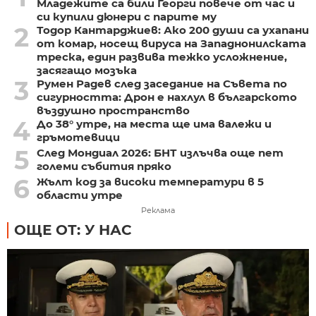
Младежите са били Георги повече от час и
си купили дюнери с парите му
2
Тодор Кантарджиев: Ако 200 души са ухапани
от комар, носещ вируса на Западнонилската
треска, един развива тежко усложнение,
засягащо мозъка
3
Румен Радев след заседание на Съвета по
сигурността: Дрон е нахлул в българското
въздушно пространство
4
До 38° утре, на места ще има валежи и
гръмотевици
5
След Мондиал 2026: БНТ излъчва още пет
големи събития пряко
6
Жълт код за високи температури в 5
области утре
Реклама
ОЩЕ ОТ: У НАС