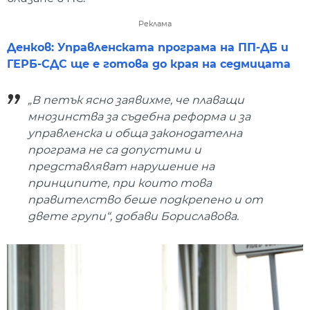
Реклама
Денков: Управленската програма на ПП-ДБ и
ГЕРБ-СДС ще е готова до края на седмицата
„В петък ясно заявихме, че плаващи
мнозинства за съдебна реформа и за
управленска и обща законодателна
програма не са допустими и
представляват нарушение на
принципите, при които това
правителство беше подкрепено и от
двете групи“, добави Бориславова.