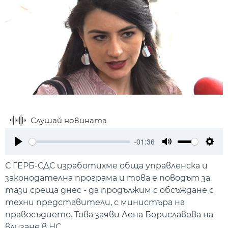
Слушай новината
-01:36
Play
Mute
Setti
С ГЕРБ-СДС изработихме обща управленска и
законодателна програма и това е поводът за
тази среща днес - да продължим с обсъждане с
техни представители, с министъра на
правосъдието. Това заяви Лена Бориславова на
влизане в НС.