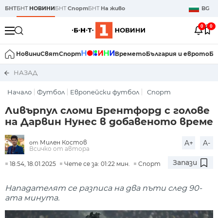
БНТ
БНТ
НОВИНИ
БНТ
Спорт
БНТ
На живо
BG
0
0
Новини
Свят
Спорт
Времето
България и еврото
Би
НАЗАД
Начало
Футбол
Европейски футбол
Спорт
Ливърпул сломи Брентфорд с голове
на Дарвин Нунес в добавеното време
Милен Костов
A+
A-
от
Всичко от автора
Запази
18:54, 18.01.2025
Чете се за: 01:22 мин.
Спорт
Нападателят се разписа на два пъти след 90-
ата минута.