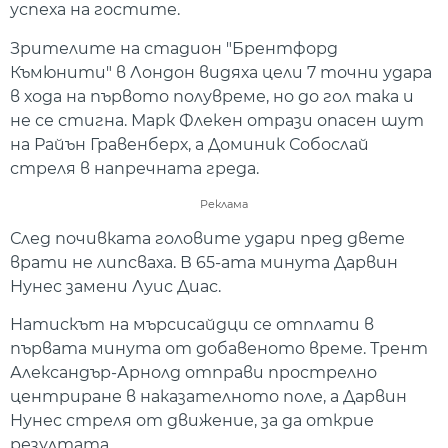
успеха на гостите.
Зрителите на стадион "Брентфорд
Къмюнити" в Лондон видяха цели 7 точни удара
в хода на първото полувреме, но до гол така и
не се стигна. Марк Флекен отрази опасен шут
на Райън Гравенберх, а Доминик Собослай
стреля в напречната греда.
Реклама
След почивката головите удари пред двете
врати не липсваха. В 65-ата минута Дарвин
Нунес замени Луис Диас.
Натискът на мърсисайдци се отплати в
първата минута от добавеното време. Трент
Александър-Арнолд отправи прострелно
центриране в наказателното поле, а Дарвин
Нунес стреля от движение, за да открие
резултата.