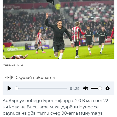
Снимка: БТА
Слушай новината
-01:25
Play
Mute
Setti
Ливърпул победи Брентфорд с 2:0 в мач от 22-
ия кръг на Висшата лига. Дарвин Нунес се
разписа на два пъти след 90-ата минута за