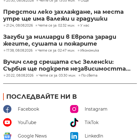
20:30, 08.08.2026
Чете се за: 13:05 мин.
Още
Предстои леко захлаждане, на места
утре ще има валежи и градушки
21:24, 08.08.2026
Чете се за: 02:32 мин.
У нас
Загуби за милиарди в Европа заради
жегите, сушата и пожарите
17:38, 08.08.2026
Чете се за: 02:47 мин.
Икономика
Вучич след срещата със Зеленски:
Сърбия ще подкрепя независимостта...
20:22, 08.08.2026
Чете се за: 03:30 мин.
По света
ПОСЛЕДВАЙТЕ НИ В
Facebook
Instagram
YouTube
TikTok
Google News
LinkedIn