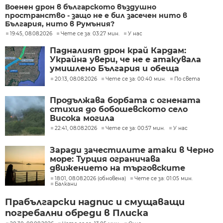
Военен дрон в българското въздушно
пространство - защо не е бил засечен нито в
България, нито в Румъния?
19:45, 08.08.2026
Чете се за: 03:27 мин.
У нас
Падналият дрон край Кардам:
Украйна увери, че не е атакувала
умишлено България и обеща
разследване
20:13, 08.08.2026
Чете се за: 00:40 мин.
По света
Продължава борбата с огнената
стихия до бобошевското село
Висока могила
22:41, 08.08.2026
Чете се за: 00:57 мин.
У нас
Заради зачестилите атаки в Черно
море: Турция ограничава
движението на търговските
кораби
18:01, 08.08.2026 (обновена)
Чете се за: 01:05 мин.
Балкани
Прабългарски надпис и смущаващи
погребални обреди в Плиска