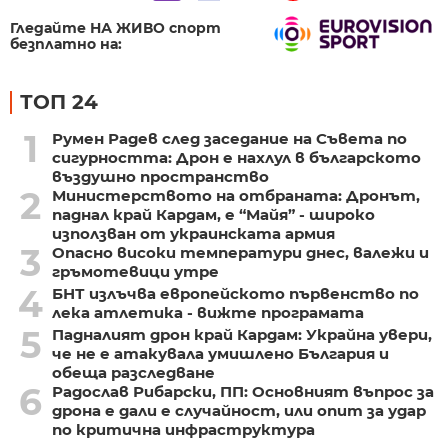
Гледайте НА ЖИВО спорт
безплатно на:
ТОП 24
1
Румен Радев след заседание на Съвета по
сигурността: Дрон е нахлул в българското
въздушно пространство
2
Министерството на отбраната: Дронът,
паднал край Кардам, е “Майя” - широко
използван от украинската армия
3
Опасно високи температури днес, валежи и
гръмотевици утре
4
БНТ излъчва европейското първенство по
лека атлетика - вижте програмата
5
Падналият дрон край Кардам: Украйна увери,
че не е атакувала умишлено България и
обеща разследване
6
Радослав Рибарски, ПП: Основният въпрос за
дрона е дали е случайност, или опит за удар
по критична инфраструктура