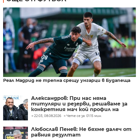
Реал Мадрид не трепна срещу унгарци в Будапеща
Александров: При нас няма
титуляри и резерви, решаваме за
конкретния мач кой профил на
футболисти ни е нужен
22:03, 08.08.2026
Чете се за: 01:15 мин.
Любослав Пенев: Не бяхме далеч от
равния резултат