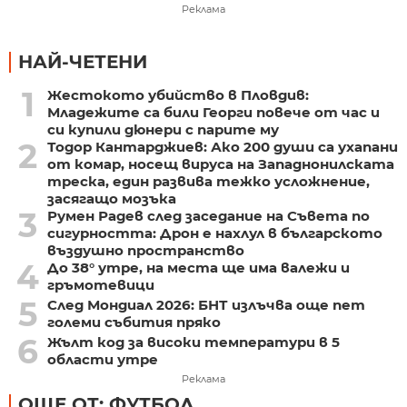
Реклама
НАЙ-ЧЕТЕНИ
1
Жестокото убийство в Пловдив:
Младежите са били Георги повече от час и
си купили дюнери с парите му
2
Тодор Кантарджиев: Ако 200 души са ухапани
от комар, носещ вируса на Западнонилската
треска, един развива тежко усложнение,
засягащо мозъка
3
Румен Радев след заседание на Съвета по
сигурността: Дрон е нахлул в българското
въздушно пространство
4
До 38° утре, на места ще има валежи и
гръмотевици
5
След Мондиал 2026: БНТ излъчва още пет
големи събития пряко
6
Жълт код за високи температури в 5
области утре
Реклама
ОЩЕ ОТ: ФУТБОЛ