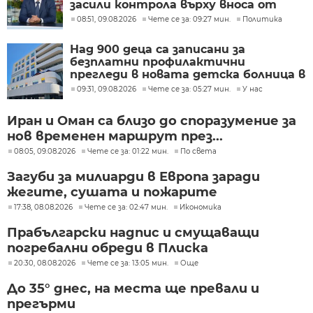
засили контрола върху вноса от
трети страни
08:51, 09.08.2026
Чете се за: 09:27 мин.
Политика
Над 900 деца са записани за
безплатни профилактични
прегледи в новата детска болница в
Бургас
09:31, 09.08.2026
Чете се за: 05:27 мин.
У нас
Иран и Оман са близо до споразумение за
нов временен маршрут през...
08:05, 09.08.2026
Чете се за: 01:22 мин.
По света
Загуби за милиарди в Европа заради
жегите, сушата и пожарите
17:38, 08.08.2026
Чете се за: 02:47 мин.
Икономика
Прабългарски надпис и смущаващи
погребални обреди в Плиска
20:30, 08.08.2026
Чете се за: 13:05 мин.
Още
До 35° днес, на места ще превали и
прегърми