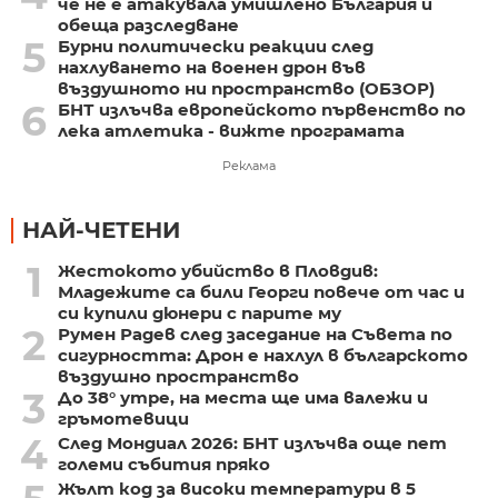
че не е атакувала умишлено България и
обеща разследване
5
Бурни политически реакции след
нахлуването на военен дрон във
въздушното ни пространство (ОБЗОР)
6
БНТ излъчва европейското първенство по
лека атлетика - вижте програмата
Реклама
НАЙ-ЧЕТЕНИ
1
Жестокото убийство в Пловдив:
Младежите са били Георги повече от час и
си купили дюнери с парите му
2
Румен Радев след заседание на Съвета по
сигурността: Дрон е нахлул в българското
въздушно пространство
3
До 38° утре, на места ще има валежи и
гръмотевици
4
След Мондиал 2026: БНТ излъчва още пет
големи събития пряко
Жълт код за високи температури в 5