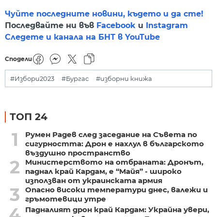
Чуйте последните новини, където и да сте!
Последвайте ни във
Facebook
и
Instagram
Следете и канала на БНТ в YouTube
Сподели
#Избори2023
#Бургас
#изборни книжа
ТОП 24
1
Румен Радев след заседание на Съвета по
сигурността: Дрон е нахлул в българското
въздушно пространство
2
Министерството на отбраната: Дронът,
паднал край Кардам, е “Майя” - широко
използван от украинската армия
3
Опасно високи температури днес, валежи и
гръмотевици утре
4
Падналият дрон край Кардам: Украйна увери,