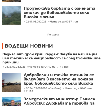
Продължава борбата с огнената
стихия до бобошевското село
Висока могила
22:41, 08.08.2026
Чете се за: 00:57 мин.
Реклама
ВОДЕЩИ НОВИНИ
Падналият дрон край Кардам: Загуба на навигация
или техническа неизправност са сред възможните
причини
08:36, 09.08.2026
Чете се за: 04:47 мин.
У нас
Доброволци и тежка техника се
включват в гасенето на пожара
край бобошевското село Висока
могила
08:24, 09.08.2026 (обновена)
Чете се за: 01:40 мин.
У нас
Земеделският министър Пламен
Абровски: Държавата трябва да