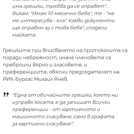
има грешки, трябва да се оправят".
Викам: "Имам 10-месечно бебе", тя - "не
ме интересува - ела". Какви документи
ще оправям аз с това бебе", сподели
майката.
Грешките при вписването на протоколите са
поради небрежност, иначе членовете са
преброили вярно и гласовете, и
преференциите, обясни председателят на
РИК-Бургас Михаил Янев.
"Една от обичайните грешки, която ни
изправя косата, е да запишат всички
преференции - от хартиеното и
машинното гласуване, само в графата
за хартиено гласуване".