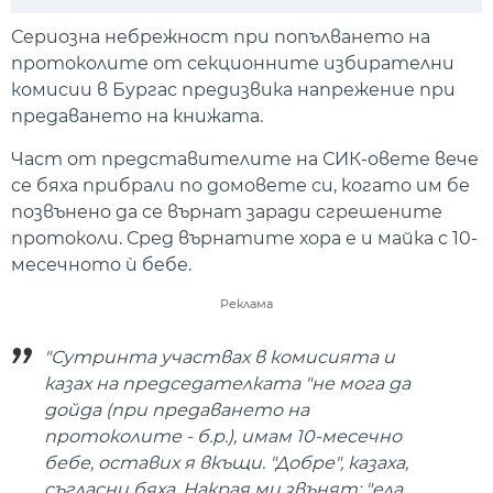
Play
Mute
Setti
Сериозна небрежност при попълването на
протоколите от секционните избирателни
комисии в Бургас предизвика напрежение при
предаването на книжата.
Част от представителите на СИК-овете вече
се бяха прибрали по домовете си, когато им бе
позвънено да се върнат заради сгрешените
протоколи. Сред върнатите хора е и майка с 10-
месечното ѝ бебе.
Реклама
"Сутринта участвах в комисията и
казах на председателката "не мога да
дойда (при предаването на
протоколите - б.р.), имам 10-месечно
бебе, оставих я вкъщи. "Добре", казаха,
съгласни бяха. Накрая ми звънят: "ела,