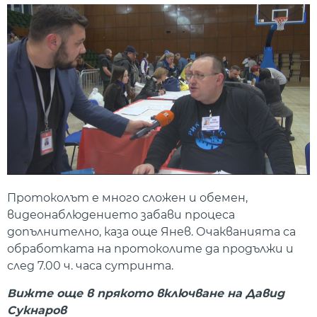
Протоколът е много сложен и обемен,
видеонаблюдението забави процеса
допълнително, каза още Янев. Очакванията са
обработката на протоколите да продължи и
след 7.00 ч. часа сутринта.
Вижте още в прякото включване на Давид
Сукнаров