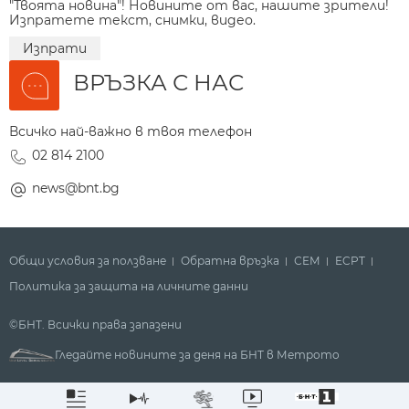
"Твоята новина"! Новините от вас, нашите зрители!
Изпратете текст, снимки, видео.
Изпрати
ВРЪЗКА С НАС
Всичко най-важно в твоя телефон
02 814 2100
news@bnt.bg
Общи условия за ползване
Обратна връзка
СЕМ
ECPT
Политика за защита на личните данни
©БНТ. Всички права запазени
Гледайте новините за деня на БНТ в Метрото