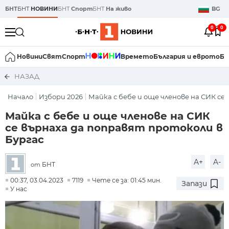
БНТ
БНТ
НОВИНИ
БНТ
Спорт
БНТ
На живо
BG
0
0
Новини
Свят
Спорт
Времето
България и еврото
Би
НАЗАД
Начало
Избори 2026
Майка с бебе и още членове на СИК се в
Майка с бебе и още членове на СИК
се върнаха да поправят протоколи в
Бургас
A+
A-
БНТ
от
00:37, 03.04.2023
7119
Чете се за: 01:45 мин.
Запази
У нас