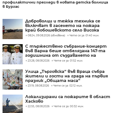
профилактични прегледи в новата детска болница
в Бургас
Доброволци и тежка техника се
включват в гасенето на пожара
край бобошевското село Висока
могила
08:24, 09.08.2026 (обновена)
Чете се за: 01:40 мин.
С тържествено събрание-концерт
във Варна беше отбелязана 147-та
годишнина от създаването на
Военноморските сили
23:28, 08.08.2026
Чете се за: 01:52 мин.
Улица „Търговска“ във Враца събра
жители и гости на града на първия
празник „Общата маса“
23:19, 08.08.2026
Чете се за: 02:12 мин.
Локализирани са пожарите в област
Хасково
22:55, 08.08.2026
Чете се за: 00:32 мин.