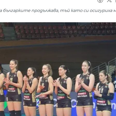
а българките продължава, тъй като си осигуриха 