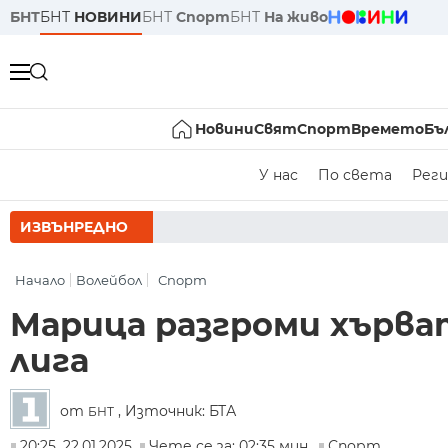
БНТ
БНТ
НОВИНИ
БНТ
Спорт
БНТ
На живо
Новини
Свят
Спорт
Времето
Бъ
У нас
По света
Реги
ИЗВЪНРЕДНО
РУМЕ
Начало
Волейбол
Спорт
Марица разгроми хърва
лига
от
, Източник: БТА
БНТ
20:25, 22.01.2025
Чете се за: 02:35 мин.
Спорт