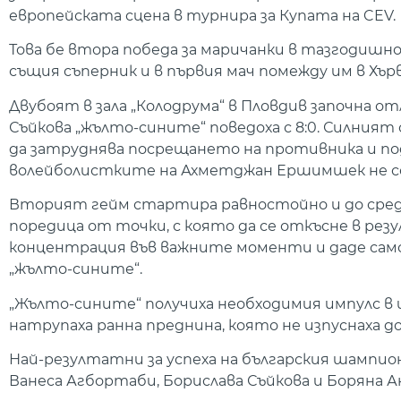
европейската сцена в турнира за Купата на CEV.
Това бе втора победа за маричанки в тазгодишно
същия съперник и в първия мач помежду им в Хърв
Двубоят в зала „Колодрума“ в Пловдив започна от
Съйкова „жълто-сините“ поведоха с 8:0. Силния
да затруднява посрещането на противника и подд
волейболистките на Ахметджан Ершимшек не се р
Вторият гейм стартира равностойно и до среда
поредица от точки, с която да се откъсне в резу
концентрация във важните моменти и даде само ощ
„жълто-сините“.
„Жълто-сините“ получиха необходимия импулс в и
натрупаха ранна преднина, която не изпуснаха до 
Най-резултатни за успеха на българския шампион 
Ванеса Агбортаби, Борислава Съйкова и Боряна А