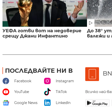
УЕФА готви вот на недоверие
До 38° ут
срещу Джани Инфантино
валежи и
ПОСЛЕДВАЙТЕ НИ В
BN
Facebook
Instagram
Всичко най-в
YouTube
TikTok
Google News
LinkedIn