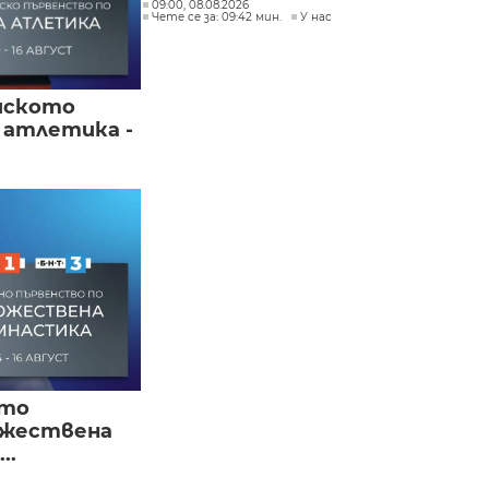
09:00, 08.08.2026
Чете се за: 09:42 мин.
У нас
йското
 атлетика -
ото
ожествена
..