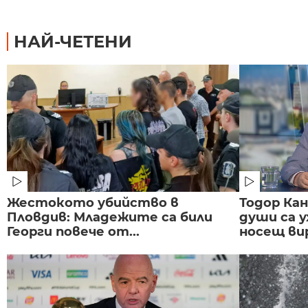
НАЙ-ЧЕТЕНИ
Жестокото убийство в
Тодор Ка
Пловдив: Младежите са били
души са у
Георги повече от...
носещ вир