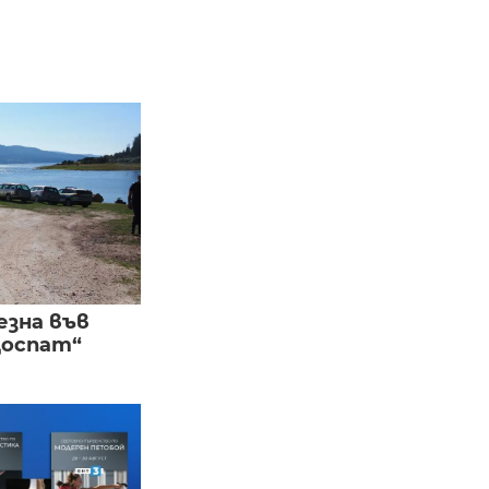
езна във
Доспат“