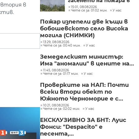
гасенето на пожара в
 втория в
Асеновградско
15:01, 08.08.2026
Чете се за: 01:02 мин.
У нас
(СНИМКИ)
ктив.
Пожар изпепели две къщи в
бобошевското село Висока
могила (СНИМКИ)
13:29, 08.08.2026
Чете се за: 00:40 мин.
У нас
Земеделският министър:
Има "аномалии" в цените на...
11:45, 08.08.2026
Чете се за: 01:17 мин.
У нас
Проверките на НАП: Почти
всеки втори обект по
Южното Черноморие е с...
10:21, 08.08.2026
Чете се за: 02:02 мин.
У нас
ЕКСКЛУЗИВНО ЗА БНТ: Луис
Фонси: "Despacito" е
песента,...