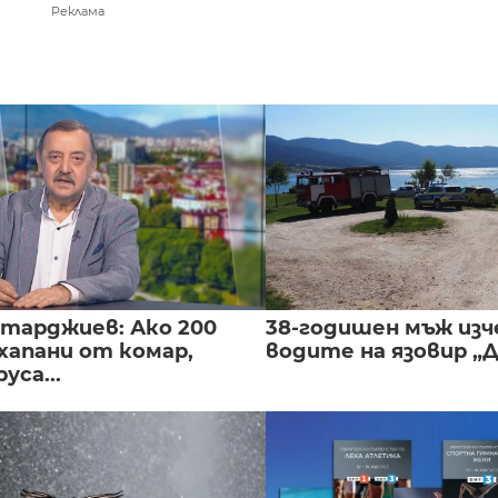
Реклама
нтарджиев: Ако 200
38-годишен мъж изч
хапани от комар,
водите на язовир „
уса...