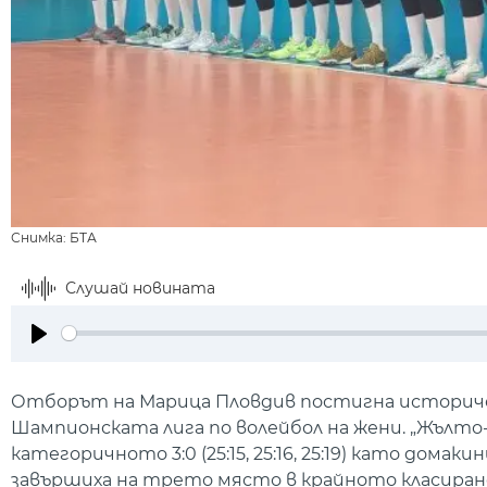
Снимка: БТА
Слушай новината
Play
Отборът на Марица Пловдив постигна историческ
Шампионската лига по волейбол на жени. „Жълто
категоричното 3:0 (25:15, 25:16, 25:19) като дома
завършиха на трето място в крайното класиране