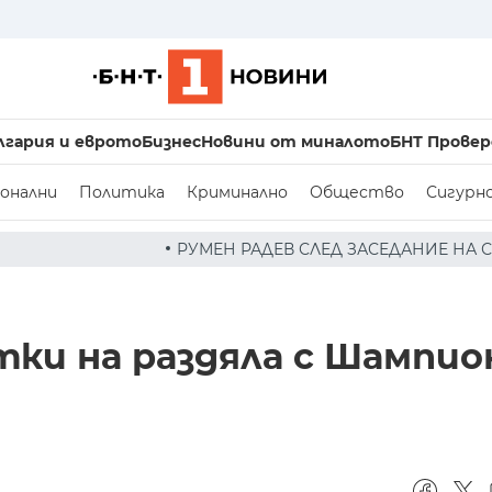
лгария и еврото
Бизнес
Новини от миналото
БНТ Провер
онални
Политика
Криминално
Общество
Сигурн
Н РАДЕВ СЛЕД ЗАСЕДАНИЕ НА СЪВЕТА ПО СИГУРНОСТТА: 
тки на раздяла с Шампи