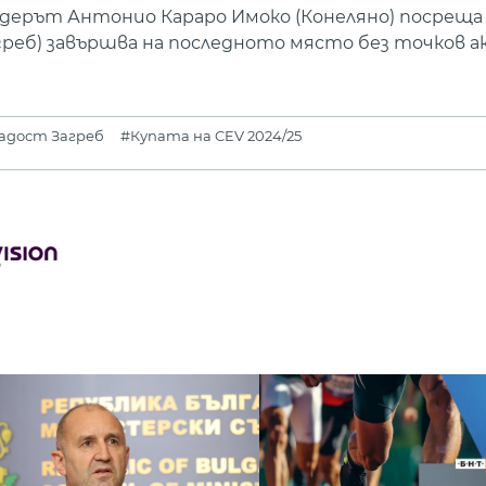
лидерът Антонио Караро Имоко (Конеляно) посреща
реб) завършва на последното място без точков а
адост Загреб
#Купата на CEV 2024/25