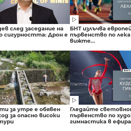
ев след заседание на
БНТ излъчва европе
о сигурността: Дрон е
първенство по лека
вижте...
сти за утре е обявен
Гледайте световн
од за опасно високи
първенство по худ
тури
гимнастика в ефира.