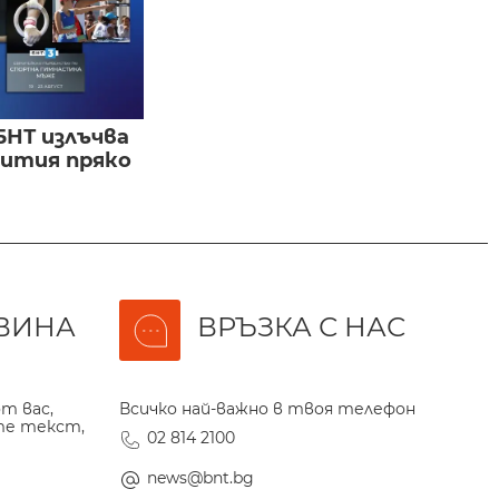
БНТ излъчва
бития пряко
ВИНА
ВРЪЗКА С НАС
т вас,
Всичко най-важно в твоя телефон
те текст,
02 814 2100
news@bnt.bg