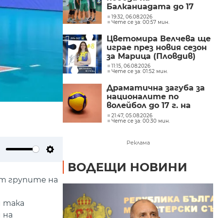
Балканиадата до 17
години и се класира за
19:32, 06.08.2026
Чете се за: 00:57 мин.
полуфиналите
Цветомира Велчева ще
играе през новия сезон
за Марица (Пловдив)
11:15, 06.08.2026
Чете се за: 01:52 мин.
Драматична загуба за
националите по
волейбол до 17 г. на
балканското
21:47, 05.08.2026
Чете се за: 00:30 мин.
Реклама
ute
Settings
ВОДЕЩИ НОВИНИ
от групите на
и така
 на