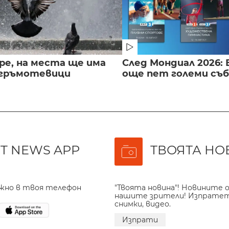
ре, на места ще има
След Мондиал 2026: 
 гръмотевици
още пет големи съ
T NEWS APP
ТВОЯТА НО
ажно в твоя телефон
"Твоята новина"! Новините о
нашите зрители! Изпрате
снимки, видео.
Изпрати