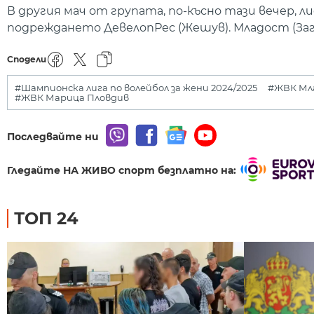
В другия мач от групата, по-късно тази вечер, 
подреждането ДевелопРес (Жешув). Младост (Заг
Сподели
#Шампионска лига по волейбол за жени 2024/2025
#ЖВК Мл
#ЖВК Марица Пловдив
Последвайте ни
Гледайте НА ЖИВО спорт безплатно на:
ТОП 24