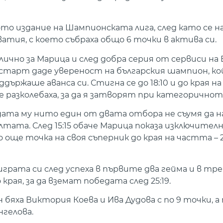
то издание на Шампионската лига, след като се н
атия, с което събраха общо 6 точки в актива си.
лично за Марица и след добра серия от сервиси на
т старт даде увереност на българския шампион, к
ържаше аванса си. Стигна се до 18:10 и до края н
азколебаха, за да я затворят при категоричното 
та му нито един от двата отбора не съумя да н
лтата. След 15:15 обаче Марица показа изключител
е точка на своя съперник до края на частта – 25:
грата си след успеха в първите два гейма и в тр
края, за да вземат победата след 25:19.
бяха Виктория Коева и Ива Дудова с по 9 точки, а 
нгелова.