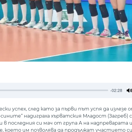
-02:28
M
и успех, след като за първи път успя да излезе 
-сините“ надиграха хърватския Младост (Загреб) с
кини в последния си мач от група А на надпреварата 
, което им позволява да продължат участието си