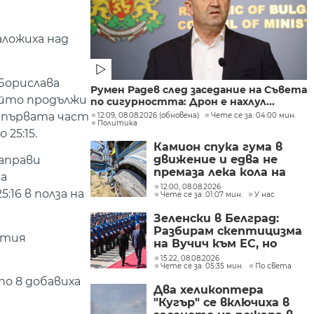
аложиха над
 Борислава
Румен Радев след заседание на Съвета
ойто продължи
по сигурността: Дрон е нахлул...
а първата част
12:09, 08.08.2026 (обновена)
Чете се за: 04:00 мин.
Политика
25:15.
Камион спука гума в
движение и едва не
аправи
премаза лека кола на
на
Подбалканския път
12:00, 08.08.2026
16 в полза на
Чете се за: 01:07 мин.
У нас
(СНИМКИ)
Зеленски в Белград:
Разбирам скептицизма
етия
на Вучич към ЕС, но
Украйна е във война и
15:22, 08.08.2026
Чете се за: 05:35 мин.
По света
няма време за
по 8 добавиха
скептицизъм
Два хеликоптера
"Кугър" се включиха в