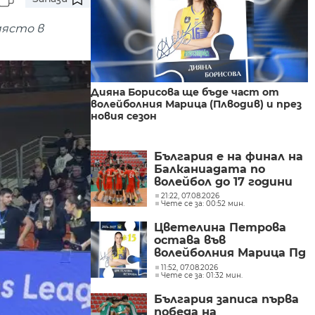
място в
Дияна Борисова ще бъде част от
волейболния Марица (Плводив) и през
новия сезон
България е на финал на
Балканиадата по
волейбол до 17 години
21:22, 07.08.2026
Чете се за: 00:52 мин.
Цветелина Петрова
остава във
волейболния Марица Пд
и през новия сезон
11:52, 07.08.2026
Чете се за: 01:32 мин.
България записа първа
победа на