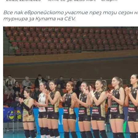
Все пак европейското участие през този сезон н
турнира за Купата на CEV.