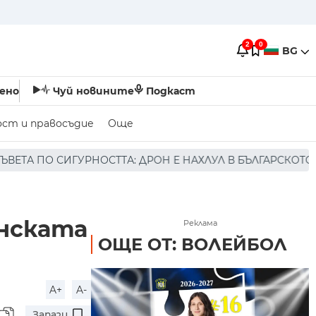
2
0
BG
ено
Чуй новините
Подкаст
ост и правосъдие
Още
ДРОН Е НАХЛУЛ В БЪЛГАРСКОТО ВЪЗДУШНО ПРОСТРАНСТВ
онската
Реклама
ОЩЕ ОТ: ВОЛЕЙБОЛ
A+
A-
Запази