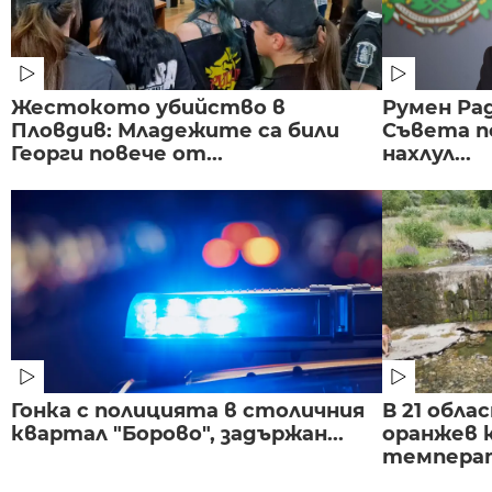
Жестокото убийство в
Румен Рад
Пловдив: Младежите са били
Съвета п
Георги повече от...
нахлул...
Гонка с полицията в столичния
В 21 обла
квартал "Борово", задържан...
оранжев к
темпера