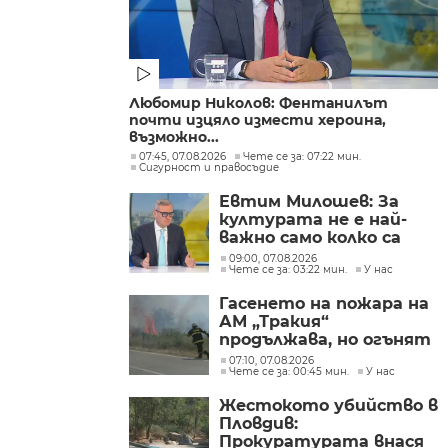
Любомир Николов: Фентанилът
почти изцяло измести хероина,
възможно...
07:45, 07.08.2026
Чете се за: 07:22 мин.
Сигурност и правосъдие
Евтим Милошев: За
културата не е най-
важно само колко са
парите, а да се
09:00, 07.08.2026
Чете се за: 03:22 мин.
У нас
изплащат навреме
Гасенето на пожара на
АМ „Тракия“
продължава, но огънят
е локализиран
07:10, 07.08.2026
Чете се за: 00:45 мин.
У нас
Жестокото убийство в
Пловдив:
Прокуратурата внася