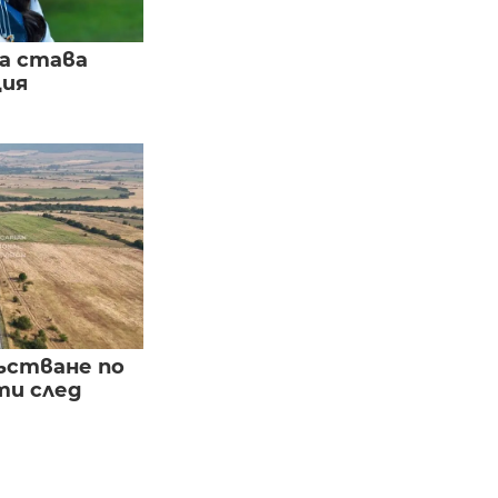
а става
ция
ъстване по
и след