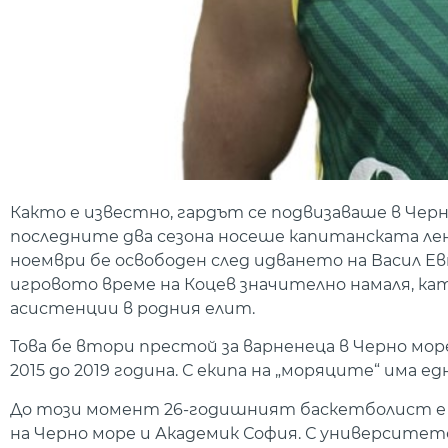
Както е известно, гардът се подвизаваше в Черно
последните два сезона носеше капитанската лент
ноември бе освободен след идването на Васил Ев
игровото време на Коцев значително намаля, като з
асистенции в родния елит.
Това бе втори престой за варненеца в Черно м
2015 до 2019 година. С екипа на „моряците“ има ед
До този момент 26-годишният баскетболист е 
на Черно море и Академик София. С университе