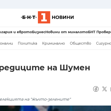
лгария и еврото
Бизнес
Новини от миналото
БНТ Провер
онални
Политика
Криминално
Общество
Сигурн
 редиците на Шумен
елекцията на "жълто-зелените"