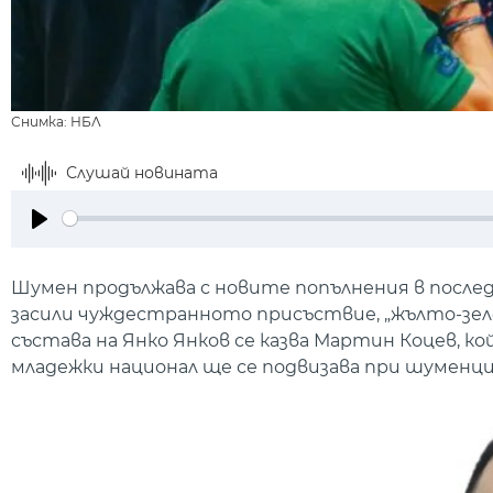
Снимка: НБЛ
Слушай новината
Play
Шумен продължава с новите попълнения в послед
засили чуждестранното присъствие, „жълто-зел
състава на Янко Янков се казва Мартин Коцев, 
младежки национал ще се подвизава при шуменци 