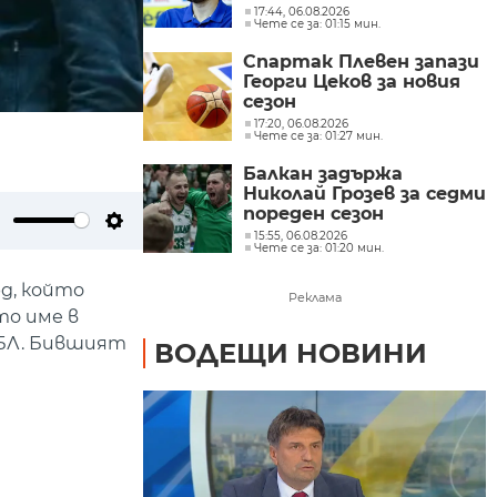
сезон
17:44, 06.08.2026
Чете се за: 01:15 мин.
Спартак Плевен запази
Георги Цеков за новия
сезон
17:20, 06.08.2026
Чете се за: 01:27 мин.
Балкан задържа
Николай Грозев за седми
пореден сезон
15:55, 06.08.2026
ute
Settings
Чете се за: 01:20 мин.
д, който
Реклама
то име в
НБЛ. Бившият
ВОДЕЩИ НОВИНИ