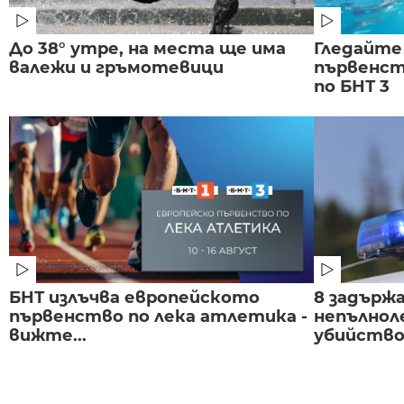
До 38° утре, на места ще има
Гледайте
валежи и гръмотевици
първенст
по БНТ 3
БНТ излъчва европейското
8 задържа
първенство по лека атлетика -
непълнол
вижте...
убийство 