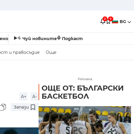
2
0
BG
ено
Чуй новините
Подкаст
ост и правосъдие
Още
Реклама
ОЩЕ ОТ: БЪЛГАРСКИ
БАСКЕТБОЛ
A+
A-
Запази