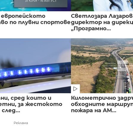
 европейското
Светлозара Лазаров
во по плувни спортове
директор на дирек
„Програмно...
ни, сред които и
Километрично задр
етни, за жестокото
обходните маршрут
след...
пожара на АМ...
Реклама