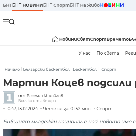
БНТ
БНТ
НОВИНИ
БНТ
Спорт
БНТ
На живо
Новини
Свят
Спорт
Времето
Бъ
У нас
По света
Реги
Начало
Български баскетбол
Баскетбол
Спорт
Мартин Коцев подсили
от
Веселин Михайлов
Всичко от автора
10:47, 13.12.2024
Чете се за: 01:52 мин.
Спорт
Бившият младежки национал е най-новото име с