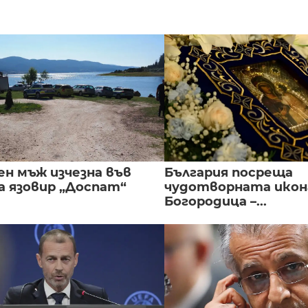
ен мъж изчезна във
България посреща
а язовир „Доспат“
чудотворната икон
Богородица –...