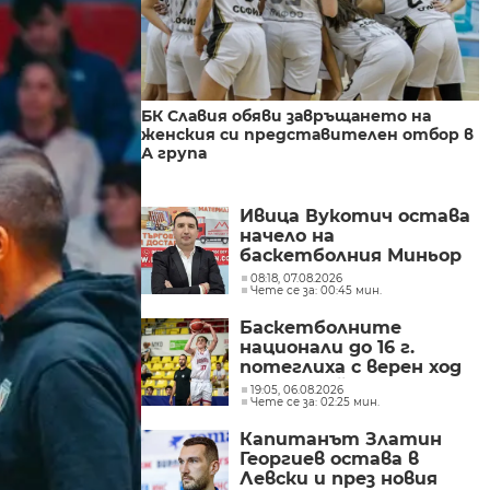
БК Славия обяви завръщането на
женския си представителен отбор в
А група
Ивица Вукотич остава
начело на
баскетболния Миньор
2015
08:18, 07.08.2026
Чете се за: 00:45 мин.
Баскетболните
национали до 16 г.
потеглиха с верен ход
на европейското
19:05, 06.08.2026
Чете се за: 02:25 мин.
Капитанът Златин
Георгиев остава в
Левски и през новия