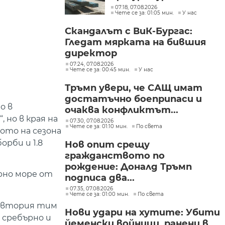
искане „задържане под
07:18, 07.08.2026
Чете се за: 01:05 мин.
У нас
стража“
Скандалът с ВиК-Бургас:
Гледат мярката на бившия
директор
07:24, 07.08.2026
Чете се за: 00:45 мин.
У нас
Тръмп увери, че САЩ имат
достатъчно боеприпаси и
о в
очаква конфликтът...
 но в края на
07:30, 07.08.2026
Чете се за: 01:10 мин.
По света
ото на сезона
орби и 1.8
Нов опит срещу
гражданството по
рождение: Доналд Тръмп
рно море от
подписа два...
07:35, 07.08.2026
Чете се за: 01:00 мин.
По света
, втория тим
Нови удари на хутите: Убити
 сребърно и
йеменски войници, ранени в