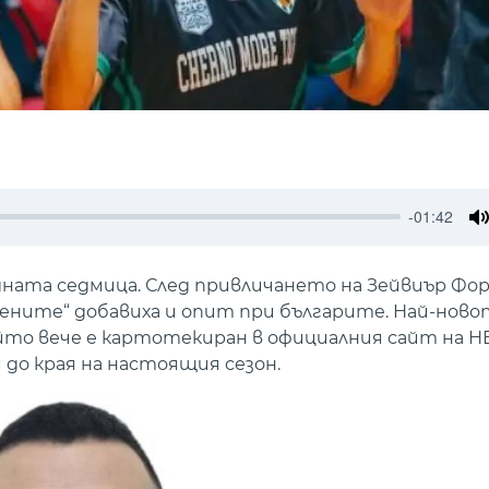
-01:42
M
ната седмица. След привличането на Зейвиър Фор
ените“ добавиха и опит при българите. Най-ново
който вече е картотекиран в официалния сайт на 
до края на настоящия сезон.