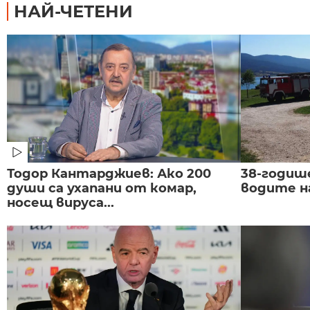
НАЙ-ЧЕТЕНИ
Тодор Кантарджиев: Ако 200
38-годиш
души са ухапани от комар,
водите н
носещ вируса...