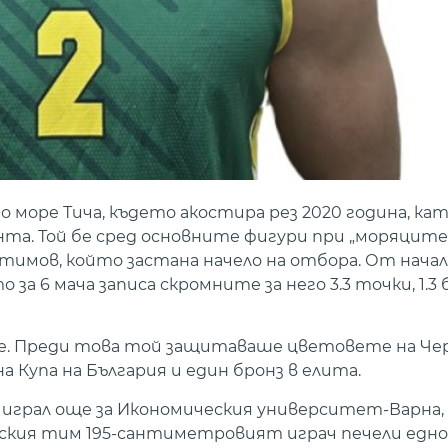
 море Тича, където акостира рез 2020 година, кат
а. Той бе сред основните фигури при „моряците“,
тимов, който застана начело на отбора. От начал
а 6 мача записа скромните за него 3.3 точки, 1.3 б
оре. Преди това той защитаваше цветовете на Че
на Купа на България и един бронз в елита.
играл още за Икономическия университет-Варна
тския тим 195-сантиметровият играч печели едно