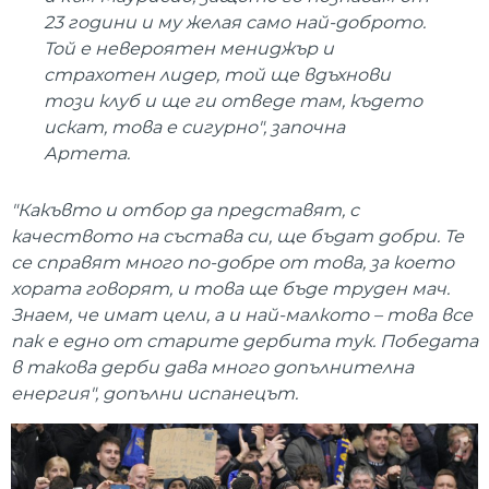
23 години и му желая само най-доброто.
Той е невероятен мениджър и
страхотен лидер, той ще вдъхнови
този клуб и ще ги отведе там, където
искат, това е сигурно", започна
Артета.
"Какъвто и отбор да представят, с
качеството на състава си, ще бъдат добри. Те
се справят много по-добре от това, за което
хората говорят, и това ще бъде труден мач.
Знаем, че имат цели, а и най-малкото – това все
пак е едно от старите дербита тук. Победата
в такова дерби дава много допълнителна
енергия", допълни испанецът.