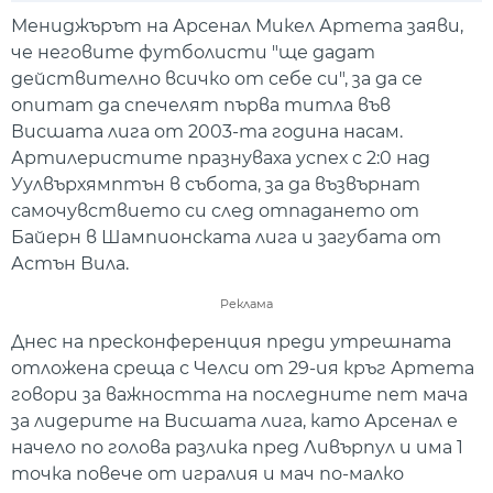
Мениджърът на Арсенал Микел Артета заяви,
че неговите футболисти "ще дадат
действително всичко от себе си", за да се
опитат да спечелят първа титла във
Висшата лига от 2003-та година насам.
Артилеристите празнуваха успех с 2:0 над
Уулвърхямптън в събота, за да възвърнат
самочувствието си след отпадането от
Байерн в Шампионската лига и загубата от
Астън Вила.
Реклама
Днес на пресконференция преди утрешната
отложена среща с Челси от 29-ия кръг Артета
говори за важността на последните пет мача
за лидерите на Висшата лига, като Арсенал е
начело по голова разлика пред Ливърпул и има 1
точка повече от игралия и мач по-малко