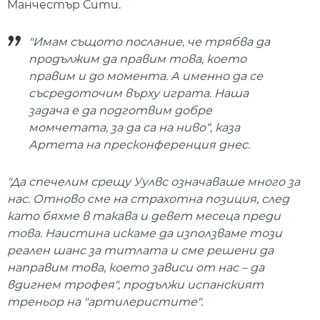
Манчестър Сити.
"Имам същото послание, че трябва да
продължим да правим това, което
правим и до момента. А именно да се
съсредоточим върху играта. Наша
задача е да подготвим добре
момчетата, за да са на ниво“, каза
Артета на пресконференция днес.
"Да спечелим срещу Уулвс означаваше много за
нас. Отново сме на страхотна позиция, след
като бяхме в такава и девет месеца преди
това. Наистина искаме да използваме този
реален шанс за титлата и сме решени да
направим това, което зависи от нас – да
вдигнем трофея", продължи испанският
треньор на "артилеристите".