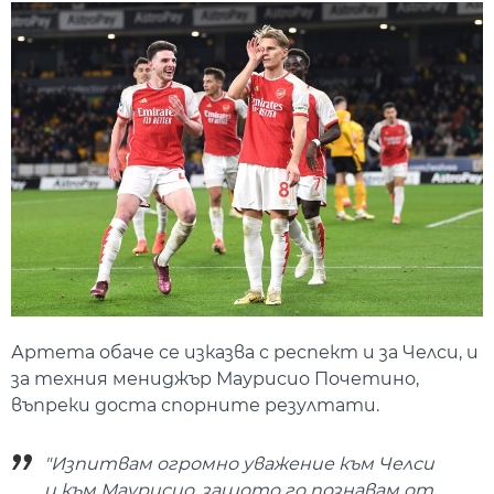
Артета обаче се изказва с респект и за Челси, и
за техния мениджър Маурисио Почетино,
въпреки доста спорните резултати.
"Изпитвам огромно уважение към Челси
и към Маурисио, защото го познавам от