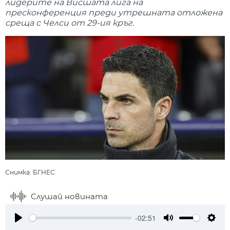
лидерите на Висшата лига на
пресконференция преди утрешната отложена
среща с Челси от 29-ия кръг.
Снимка: БГНЕС
Слушай новината
-02:51
Play
Mute
Setti