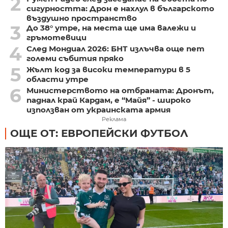
2
сигурността: Дрон е нахлул в българското
въздушно пространство
3
До 38° утре, на места ще има валежи и
гръмотевици
4
След Мондиал 2026: БНТ излъчва още пет
големи събития пряко
5
Жълт код за високи температури в 5
области утре
6
Министерството на отбраната: Дронът,
паднал край Кардам, е “Майя” - широко
използван от украинската армия
Реклама
ОЩЕ ОТ: ЕВРОПЕЙСКИ ФУТБОЛ