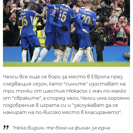
Челси все още се бори за място в Европа през
следващия сезон, като "сините" изостават на
три точки от шестия Нюкасъл с мач по-малко
от "свраките", а според него, Челси има огромно
подобрение в играта си и "заслужават да се
намират на по-високо място в класирането".
"Нека видим, те бяха на финал за една