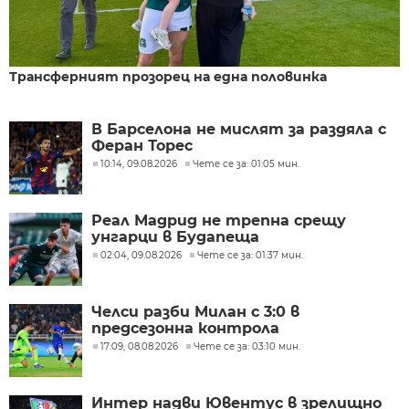
Трансферният прозорец на една половинка
В Барселона не мислят за раздяла с
Феран Торес
10:14, 09.08.2026
Чете се за: 01:05 мин.
Реал Мадрид не трепна срещу
унгарци в Будапеща
02:04, 09.08.2026
Чете се за: 01:37 мин.
Челси разби Милан с 3:0 в
предсезонна контрола
17:09, 08.08.2026
Чете се за: 03:10 мин.
Интер надви Ювентус в зрелищно