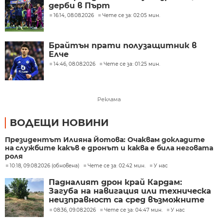
дерби в Пърт
16:14, 08.08.2026
Чете се за: 02:05 мин.
Брайтън прати полузащитник в
Елче
14:46, 08.08.2026
Чете се за: 01:25 мин.
Реклама
ВОДЕЩИ НОВИНИ
Президентът Илияна Йотова: Очаквам докладите
на службите какъв е дронът и каква е била неговата
роля
10:18, 09.08.2026 (обновена)
Чете се за: 02:42 мин.
У нас
Падналият дрон край Кардам:
Загуба на навигация или техническа
неизправност са сред възможните
причини
08:36, 09.08.2026
Чете се за: 04:47 мин.
У нас