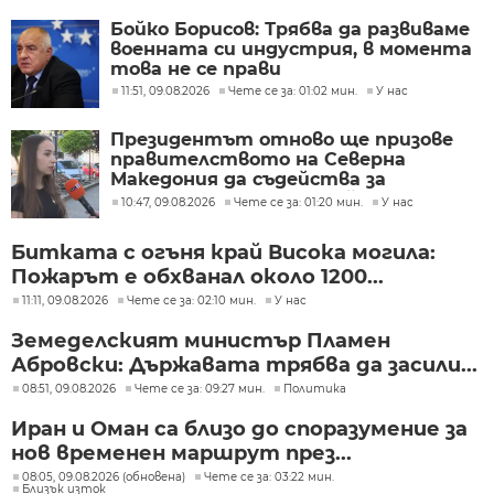
Бойко Борисов: Трябва да развиваме
военната си индустрия, в момента
това не се прави
11:51, 09.08.2026
Чете се за: 01:02 мин.
У нас
Президентът отново ще призове
правителството на Северна
Македония да съдейства за
лечението на Ива Михайлова
10:47, 09.08.2026
Чете се за: 01:20 мин.
У нас
Битката с огъня край Висока могила:
Пожарът е обхванал около 1200...
11:11, 09.08.2026
Чете се за: 02:10 мин.
У нас
Земеделският министър Пламен
Абровски: Държавата трябва да засили...
08:51, 09.08.2026
Чете се за: 09:27 мин.
Политика
Иран и Оман са близо до споразумение за
нов временен маршрут през...
08:05, 09.08.2026 (обновена)
Чете се за: 03:22 мин.
Близък изток