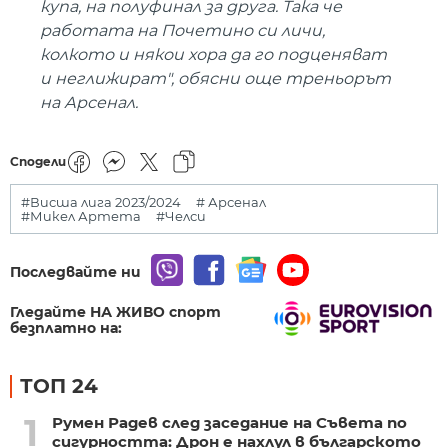
купа, на полуфинал за друга. Така че
работата на Почетино си личи,
колкото и някои хора да го подценяват
и неглижират", обясни още треньорът
на Арсенал.
Сподели
#Висша лига 2023/2024
# Арсенал
#Микел Артета
#Челси
Последвайте ни
Гледайте НА ЖИВО спорт
безплатно на:
ТОП 24
1
Румен Радев след заседание на Съвета по
сигурността: Дрон е нахлул в българското