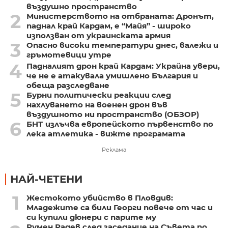
въздушно пространство
2
Министерството на отбраната: Дронът,
паднал край Кардам, е “Майя” - широко
използван от украинската армия
3
Опасно високи температури днес, валежи и
гръмотевици утре
4
Падналият дрон край Кардам: Украйна увери,
че не е атакувала умишлено България и
обеща разследване
5
Бурни политически реакции след
нахлуването на военен дрон във
въздушното ни пространство (ОБЗОР)
6
БНТ излъчва европейското първенство по
лека атлетика - вижте програмата
Реклама
НАЙ-ЧЕТЕНИ
1
Жестокото убийство в Пловдив:
Младежите са били Георги повече от час и
си купили дюнери с парите му
Румен Радев след заседание на Съвета по