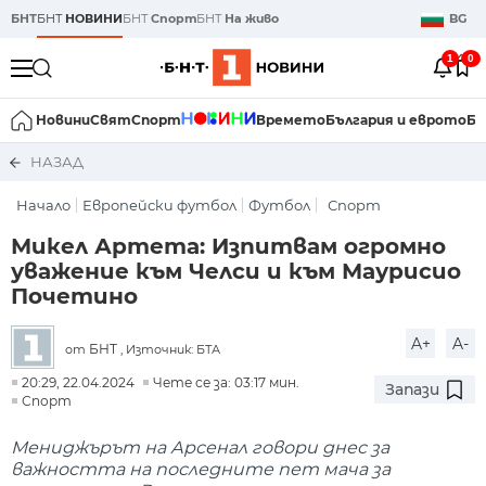
БНТ
БНТ
НОВИНИ
БНТ
Спорт
БНТ
На живо
BG
1
0
Новини
Свят
Спорт
Времето
България и еврото
Би
НАЗАД
Начало
Европейски футбол
Футбол
Спорт
Микел Артета: Изпитвам огромно
уважение към Челси и към Маурисио
Почетино
A+
A-
БНТ
от
, Източник: БТА
20:29, 22.04.2024
Чете се за: 03:17 мин.
Запази
Спорт
Мениджърът на Арсенал говори днес за
важността на последните пет мача за