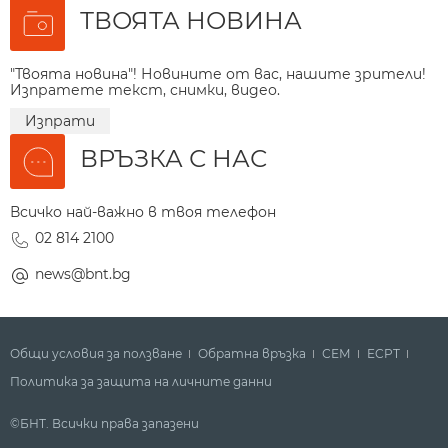
ТВОЯТА НОВИНА
"Твоята новина"! Новините от вас, нашите зрители!
Изпратете текст, снимки, видео.
Изпрати
ВРЪЗКА С НАС
Всичко най-важно в твоя телефон
02 814 2100
news@bnt.bg
Общи условия за ползване
Обратна връзка
СЕМ
ECPT
Политика за защита на личните данни
©БНТ. Всички права запазени