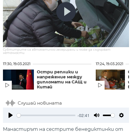
Субтитрите са автоматично генерирани и може да съдържат
неточности.
17:30, 19.03.2021
17:24, 19.03.2021
Остри реплики и
С
напрежение между
К
дипломати на САЩ и
щ
Китай
в
Слушай новината
-02:41
Play
Mute
Setti
Манастирът на сестрите бенедиктинки от