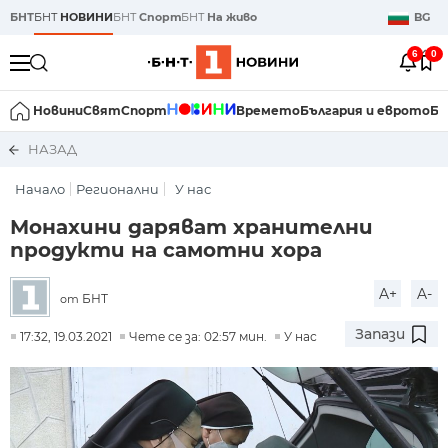
БНТ
БНТ
НОВИНИ
БНТ
Спорт
БНТ
На живо
BG
6
0
Новини
Свят
Спорт
Времето
България и еврото
Би
НАЗАД
Начало
Регионални
У нас
Монахини даряват хранителни
продукти на самотни хора
A+
A-
БНТ
от
Запази
17:32, 19.03.2021
Чете се за: 02:57 мин.
У нас