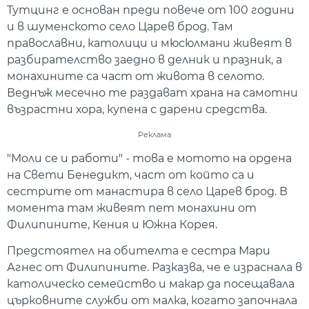
Тутцинг е основан преди повече от 100 години
и в шуменското село Царев брод. Там
православни, католици и мюсюлмани живеят в
разбирателство заедно в делник и празник, а
монахините са част от живота в селото.
Веднъж месечно те раздават храна на самотни
възрастни хора, купена с дарени средства.
Реклама
"Моли се и работи" - това е мотото на ордена
на Свети Бенедикт, част от който са и
сестрите от манастира в село Царев брод. В
момента там живеят пет монахини от
Филипините, Кения и Южна Корея.
Предстоятел на обителта е сестра Мари
Агнес от Филипините. Разказва, че е израснала в
католическо семейство и макар да посещавала
църковните служби от малка, когато започнала