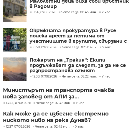
Малолетни деца биха свой връстник
в Радомир
11:56, 07.08.2026
Чете се за: 00:45 мин.
У нас
Окръжната прокуратура в Русе
поиска арест за петима от
участниците в групите, свързани с
разбитата лаборатория за
10:59, 07.08.2026
Чете се за: 02:50 мин.
У нас
фентанил
Пожарът на „Тракия“: Екипи
продължават да следят, за да не се
разпространява огънят
12:38, 07.08.2026
Чете се за: 02:22 мин.
У нас
Министърът на транспорта очаква
нова заповед от АПИ за...
13:44, 07.08.2026
Чете се за: 02:37 мин.
У нас
Как може да се избегне екстремно
ниското ниво на река Дунав?
12:27, 07.08.2026
Чете се за: 02:45 мин.
У нас