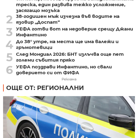
треска, един развива тежко усложнение,
засягащо мозъка
2
38-годишен мъж изчезна във водите на
язовир „Доспат“
3
УЕФА готви вот на недоверие срещу Джани
Инфантино
4
До 38° утре, на места ще има валежи и
гръмотевици
5
След Мондиал 2026: БНТ излъчва още пет
големи събития пряко
6
УЕФА поздрави Инфантино, но свали
доверието си от ФИФА
Реклама
ОЩЕ ОТ: РЕГИОНАЛНИ