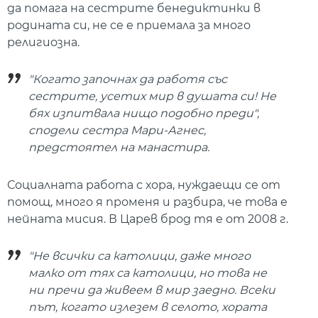
да помага на сестрите бенедиктинки в
родината си, не се е приемала за много
религиозна.
"Когато започнах да работя със
сестрите, усетих мир в душата си! Не
бях изпитвала нищо подобно преди",
сподели сестра Мари-Агнес,
предстоятел на манастира.
Социалната работа с хора, нуждаещи се от
помощ, много я променя и разбира, че това е
нейната мисия. В Царев брод тя е от 2008 г.
"Не всички са католици, даже много
малко от тях са католици, но това не
ни пречи да живеем в мир заедно. Всеки
път, когато излезем в селото, хората