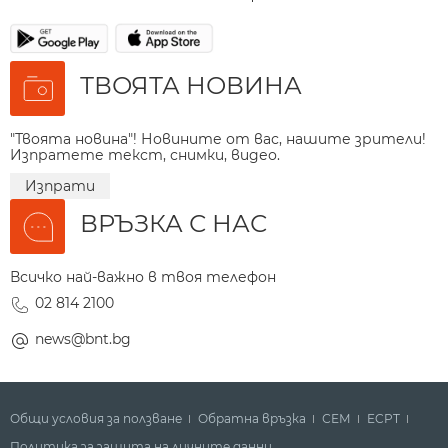
ТВОЯТА НОВИНА
"Твоята новина"! Новините от вас, нашите зрители!
Изпратете текст, снимки, видео.
Изпрати
ВРЪЗКА С НАС
Всичко най-важно в твоя телефон
02 814 2100
news@bnt.bg
Общи условия за ползване
Обратна връзка
СЕМ
ECPT
Политика за защита на личните данни