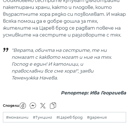
Обикновено сестрите купуват дълготрайни
пакетирани храни, както и плодове, които
възрастните хора рядко си позволяват. И макар
всяка помощ да е добре дошла за тях,
жителите на Царев брод се радват повече на
усмивките на сестрите и разговорите с тях.
"Вярата, обичта на сестрите, те ни
помагат с каквото могат и ние на тях.
Господ е един! И католици, и
православни все сме хора!", заяви
Теменужка Начева.
Репортер: Ива Георгиева
Сподели
#монахини
#Тунцинг
#Царев брод
#дарения