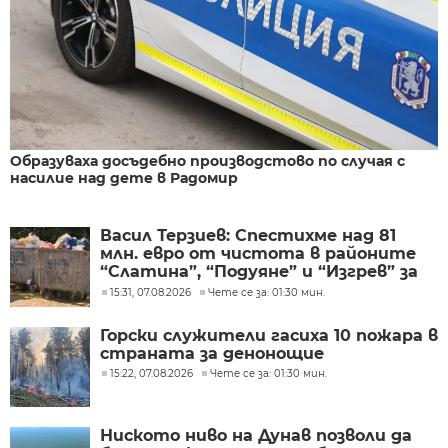
Образуваха досъдебно производстово по случая с
насилие над дете в Радомир
Васил Терзиев: Спестихме над 81
млн. евро от чистота в районите
“Слатина”, “Подуяне” и “Изгрев” за
следващите 5 години
15:31, 07.08.2026
Чете се за: 01:30 мин.
Горски служители гасиха 10 пожара в
страната за денонощие
15:22, 07.08.2026
Чете се за: 01:30 мин.
Ниското ниво на Дунав позволи да