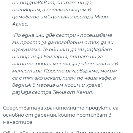
ни поздравяват, спират ни да
поговорим, а понякога ходим в
домовете им", допълни сестра Мари-
Агнес.
"По една или две сестри - посещаваме
ги, просто за да поговорим с тях, да ги
изслушаме. Те обичат да ни разказват
истории за България, питат ни за
нашите родни места, за работата ни в
манастира. Просто разговаряме, молим
се с тях ако искат, пием по чаша кафе, а
веднъж в месеца им носим и храна",
разказа сестра Текла от Кения.
Средствата за хранителните продукти са
основно от дарения, които постъпват в
манастира.