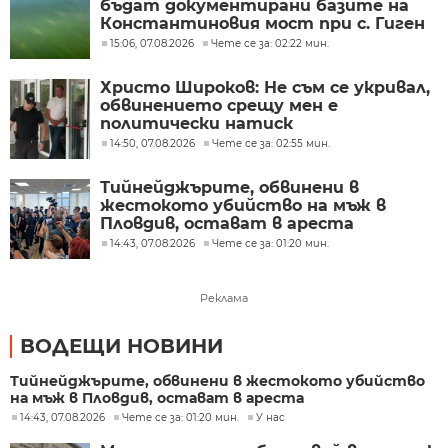
бъдат документирани базите на
Константиновия мост при с. Гиген
15:06, 07.08.2026
Чете се за: 02:22 мин.
Христо Широков: Не съм се укривал,
обвинението срещу мен е
политически натиск
14:50, 07.08.2026
Чете се за: 02:55 мин.
Тийнейджърите, обвинени в
жестокото убийство на мъж в
Пловдив, остават в ареста
14:43, 07.08.2026
Чете се за: 01:20 мин.
Реклама
ВОДЕЩИ НОВИНИ
Тийнейджърите, обвинени в жестокото убийство
на мъж в Пловдив, остават в ареста
14:43, 07.08.2026
Чете се за: 01:20 мин.
У нас