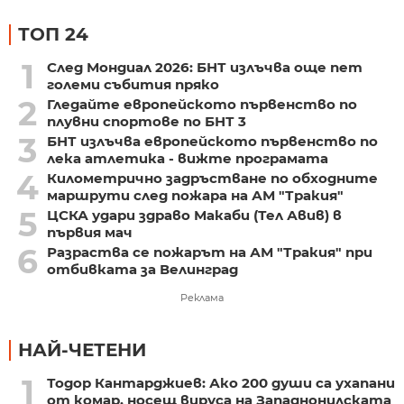
ТОП 24
1
След Мондиал 2026: БНТ излъчва още пет
големи събития пряко
2
Гледайте европейското първенство по
плувни спортове по БНТ 3
3
БНТ излъчва европейското първенство по
лека атлетика - вижте програмата
4
Километрично задръстване по обходните
маршрути след пожара на АМ "Тракия"
5
ЦСКА удари здраво Макаби (Тел Авив) в
първия мач
6
Разраства се пожарът на АМ "Тракия" при
отбивката за Велинград
Реклама
НАЙ-ЧЕТЕНИ
1
Тодор Кантарджиев: Ако 200 души са ухапани
от комар, носещ вируса на Западнонилската