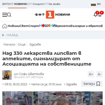
БНТ
БНТ
НОВИНИ
БНТ
Спорт
БНТ
На живо
BG
2
0
Новини
Свят
Спорт
Времето
България и еврото
Би
НАЗАД
Начало
Още
Здраве
Над 330 лекарства липсват в
аптеките, сигнализират от
Асоциацията на собствениците
Софи Цветкова
A+
A-
от
Всичко от автора
Запази
09:12, 16.02.2022
Чете се за: 01:15 мин.
Здраве