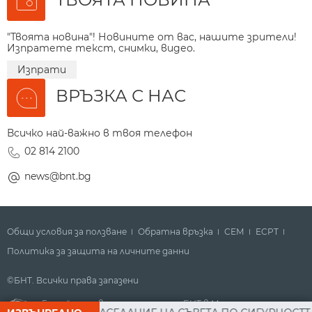
"Твоята новина"! Новините от вас, нашите зрители!
Изпратете текст, снимки, видео.
Изпрати
ВРЪЗКА С НАС
Всичко най-важно в твоя телефон
02 814 2100
news@bnt.bg
Общи условия за ползване
Обратна връзка
СЕМ
ECPT
Политика за защита на личните данни
©БНТ. Всички права запазени
Гледайте новините за деня на БНТ в Метрото