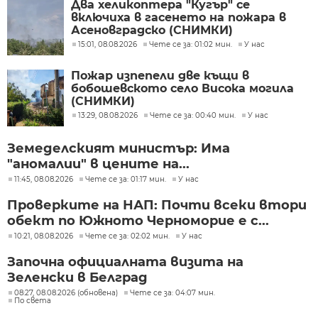
Два хеликоптера "Кугър" се
включиха в гасенето на пожара в
Асеновградско (СНИМКИ)
15:01, 08.08.2026
Чете се за: 01:02 мин.
У нас
Пожар изпепели две къщи в
бобошевското село Висока могила
(СНИМКИ)
13:29, 08.08.2026
Чете се за: 00:40 мин.
У нас
Земеделският министър: Има
"аномалии" в цените на...
11:45, 08.08.2026
Чете се за: 01:17 мин.
У нас
Проверките на НАП: Почти всеки втори
обект по Южното Черноморие е с...
10:21, 08.08.2026
Чете се за: 02:02 мин.
У нас
Започна официалната визита на
Зеленски в Белград
08:27, 08.08.2026 (обновена)
Чете се за: 04:07 мин.
По света