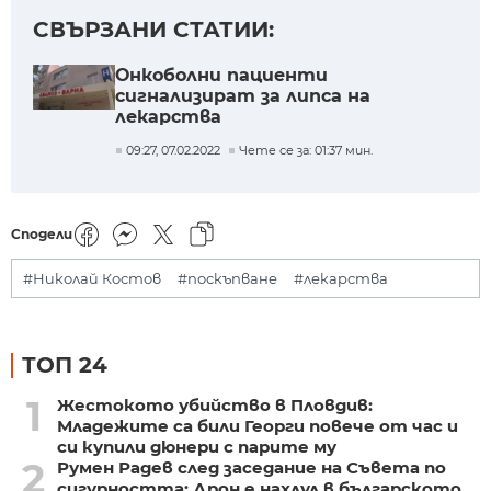
СВЪРЗАНИ СТАТИИ:
Онкоболни пациенти
сигнализират за липса на
лекарства
09:27, 07.02.2022
Чете се за: 01:37 мин.
Сподели
#Николай Костов
#поскъпване
#лекарства
ТОП 24
1
Жестокото убийство в Пловдив:
Младежите са били Георги повече от час и
си купили дюнери с парите му
2
Румен Радев след заседание на Съвета по
сигурността: Дрон е нахлул в българското