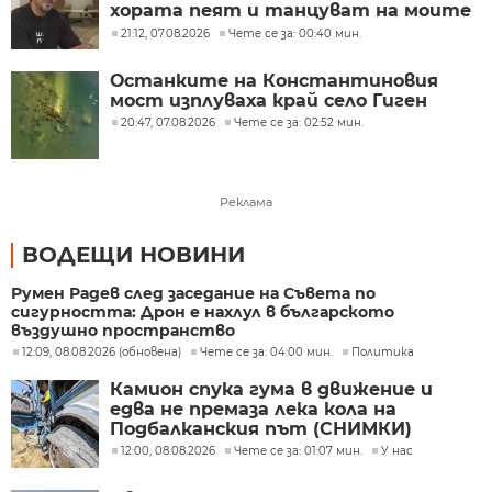
хората пеят и танцуват на моите
песни
21:12, 07.08.2026
Чете се за: 00:40 мин.
Останките на Константиновия
мост изплуваха край село Гиген
20:47, 07.08.2026
Чете се за: 02:52 мин.
Реклама
ВОДЕЩИ НОВИНИ
Румен Радев след заседание на Съвета по
сигурността: Дрон е нахлул в българското
въздушно пространство
12:09, 08.08.2026 (обновена)
Чете се за: 04:00 мин.
Политика
Камион спука гума в движение и
едва не премаза лека кола на
Подбалканския път (СНИМКИ)
12:00, 08.08.2026
Чете се за: 01:07 мин.
У нас