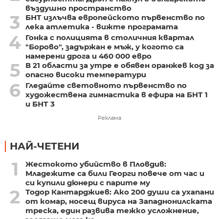
въздушно пространство
3
БНТ излъчва европейското първенство по
лека атлетика - вижте програмата
4
Гонка с полицията в столичния квартал
"Борово", задържан е мъж, у когото са
намерени дрога и 460 000 евро
5
В 21 области за утре е обявен оранжев код за
опасно високи температури
6
Гледайте световното първенство по
художествена гимнастика в ефира на БНТ 1
и БНТ 3
Реклама
НАЙ-ЧЕТЕНИ
1
Жестокото убийство в Пловдив:
Младежите са били Георги повече от час и
си купили дюнери с парите му
2
Тодор Кантарджиев: Ако 200 души са ухапани
от комар, носещ вируса на Западнонилската
треска, един развива тежко усложнение,