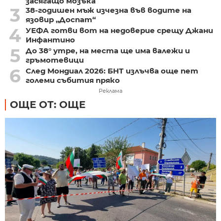
засягащо мозъка
3
38-годишен мъж изчезна във водите на
язовир „Доспат“
4
УЕФА готви вот на недоверие срещу Джани
Инфантино
5
До 38° утре, на места ще има валежи и
гръмотевици
6
След Мондиал 2026: БНТ излъчва още пет
големи събития пряко
Реклама
ОЩЕ ОТ: ОЩЕ