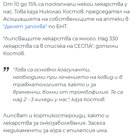
От 10 до 15% са поскъпнали някои лекарства у
нас. Това каза Николай Костов, председател на
Асоциацията на собствениците на аптеки в
"Денят започва"
по БНТ.
"Липсващите лекарства са много. Над 330
лекарства са в списъка на СЕСПА", допълни
Костов.
"Това са основно коагуланти,
необходими при лечението на ковид и в
травматологията, както и за
бременни, болни от тромбофилия. Те са
над 2 - 3 хиляди у нас", каза Костов.
Липсват и кортикостероиди, както и
лекарства за онкозаболявания. Засега
медикаменти за хора с епилепсия има.