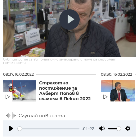
Субтитрите са автоматично генерирани и може да съдържат
неточности.
08:37, 16.02.2022
08:30, 16.02.2022
Страхотно
постижение за
Алберт Попов в
слалома в Пекин 2022
Слушай новината
-01:22
Play
Mute
Setti