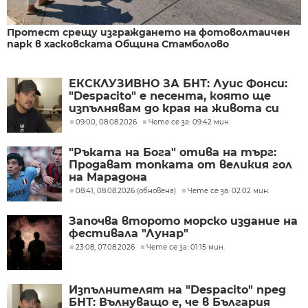
Протест срещу изграждането на фотоволтаичен
парк в хасковската Община Стамболово
ЕКСКЛУЗИВНО ЗА БНТ: Луис Фонси:
"Despacito" е песента, която ще
изпълнявам до края на живота си
09:00, 08.08.2026
Чете се за: 09:42 мин.
"Ръката на Бога" отива на търг:
Продават топката от великия гол
на Марадона
08:41, 08.08.2026 (обновена)
Чете се за: 02:02 мин.
Започва второто морско издание на
фестивала "Лунар"
23:08, 07.08.2026
Чете се за: 01:15 мин.
Изпълнителят на "Despacito" пред
БНТ: Вълнуващо е, че в България