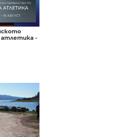
йското
 атлетика -