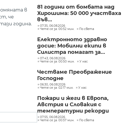
81 години от бомбата над
ромяната в
Хирошима: 50 000 участваха
ст, че
във...
тази година.
07:35, 06.08.2026
Чете се за: 00:52 мин.
По света
Електронното здравно
досие: Мобилни екипи в
Силистра помагат за...
07:43, 06.08.2026
Чете се за: 00:50 мин.
У нас
Честваме Преображение
Господне
06:30, 06.08.2026
Чете се за: 02:17 мин.
У нас
Пожари и жеги в Европа,
Австрия и Словакия с
температурни рекорди
07:55, 06.08.2026
Чете се за: 00:57 мин.
По света