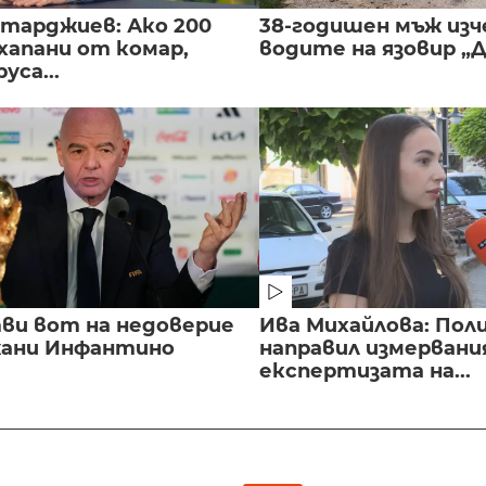
нтарджиев: Ако 200
38-годишен мъж изч
хапани от комар,
водите на язовир „
уса...
ви вот на недоверие
Ива Михайлова: Пол
ани Инфантино
направил измервани
експертизата на...