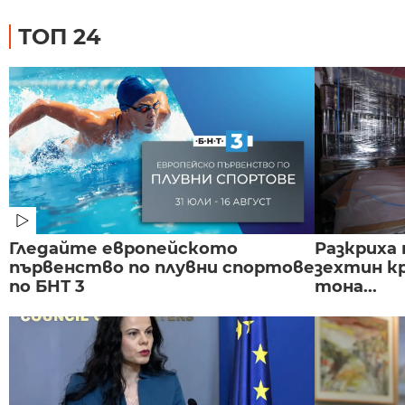
ТОП 24
Гледайте европейското
Разкриха 
първенство по плувни спортове
зехтин кр
по БНТ 3
тона...