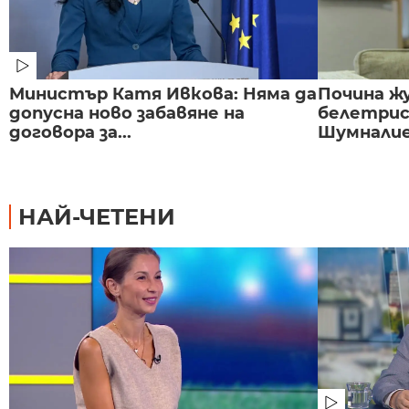
Министър Катя Ивкова: Няма да
Почина ж
допусна ново забавяне на
белетри
договора за...
Шумнали
НАЙ-ЧЕТЕНИ