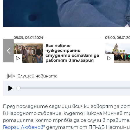
09:09, 06.01.2024
09:00, 06.01.2
Все повече
чуждестранни
студенти остават да
работят в България
Слушай новината
Play
През последните седмици всички говорят за ро
в Народното събрание, където Никола Минчев тр
ротацията, която трябва да се случи в правит
Георги Любенов"
депутатът от ПП-ДБ Настимир