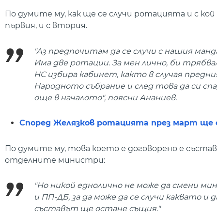
По думите му, как ще се случи ротацията и с кой
първия, и с втория.
"Аз предпочитам да се случи с нашия манд
Има две ротации. За мен лично, би трябва
НС избира кабинет, както в случая предн
Народното събрание и след това да си спа
още в началото", поясни Ананиев.
Според Желязков ротацията през март ще е
По думите му, това което е договорено е съста
отделните министри:
"Но никой еднолично не може да смени мин
и ПП-ДБ, за да може да се случи каквато и 
съставът ще остане същия."