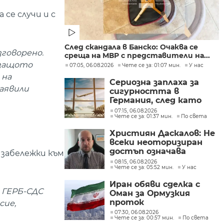
 се случи и с
След скандала в Банско: Очаква се
зговорено.
среща на МВР с представители на...
 защото
07:05, 06.08.2026
Чете се за: 01:07 мин.
У нас
 на
Сериозна заплаха за
заявили
сигурността в
Германия, след като
дрон беше намерен на
07:15, 06.08.2026
Чете се за: 01:37 мин.
По света
летището в Лайпциг
Християн Даскалов: Не
всеки неоторизиран
достъп означава
 забележки към
пробив на данни, но
08:15, 06.08.2026
Чете се за: 05:52 мин.
У нас
показва сериозни
пропуски в
Иран обяви сделка с
киберсигурността
- ГЕРБ-СДС
Оман за Ормузкия
проток
сие,
07:30, 06.08.2026
Чете се за: 00:57 мин.
По света