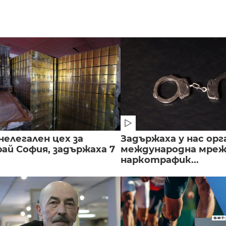
нелегален цех за
Задържаха у нас орг
ай София, задържаха 7
международна мреж
наркотрафик...