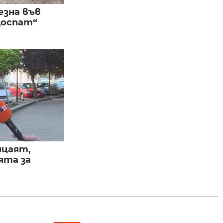
езна във
Доспат“
ицаят,
ята за