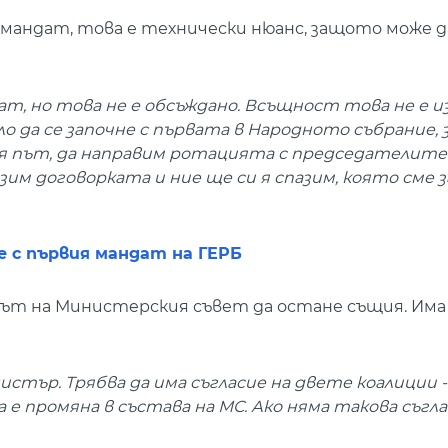
 мандат, това е технически нюанс, защото може да
ат, но това не е обсъждано. Всъщност това не е и
ло да се започне с първата в Народното събрание,
ия път, да направим ротацията с председателите
зим договорката и ние ще си я спазим, която сме 
 с първия мандат на ГЕРБ
вът на Министерския съвет да остане същия. Има
истър. Трябва да има съгласие на двете коалиции 
да е промяна в състава на МС. Ако няма такова съгла