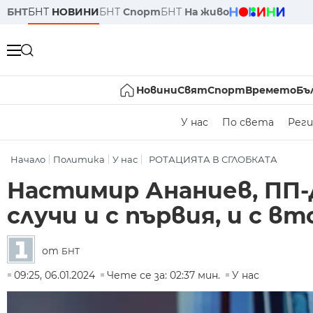
БНТ
БНТ
НОВИНИ
БНТ
Спорт
БНТ
На живо
Новини
Свят
Спорт
Времето
Бъ
У нас
По света
Реги
Начало
Политика
У нас
РОТАЦИЯТА В СГЛОБКАТА
Настимир Ананиев, ПП-
случи и с първия, и с в
от
БНТ
09:25, 06.01.2024
Чете се за: 02:37 мин.
У нас