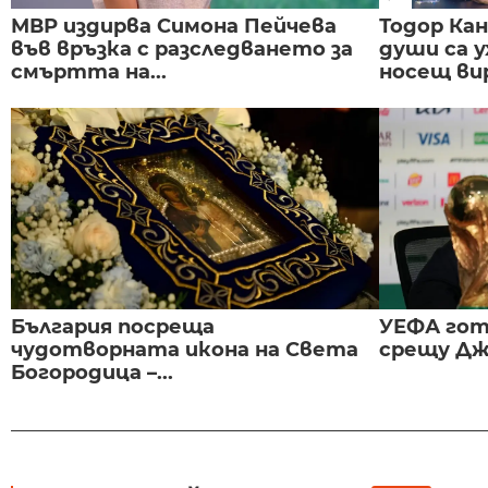
МВР издирва Симона Пейчева
Тодор Ка
във връзка с разследването за
души са у
смъртта на...
носещ вир
България посреща
УЕФА гот
чудотворната икона на Света
срещу Дж
Богородица –...