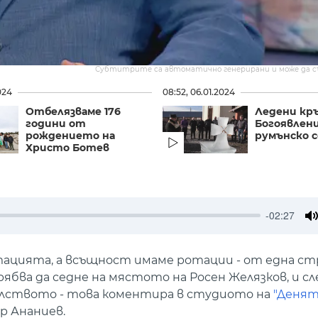
Субтитрите са автоматично генерирани и може да 
024
08:52, 06.01.2024
Отбелязваме 176
Ледени кр
години от
Богоявлени
рождението на
румънско с
Христо Ботев
-02:27
M
тацията, а всъщност имаме ротации - от една ст
ябва да седне на мястото на Росен Желязков, и с
елството - това коментира в студиото на
"Денят
 Ананиев.