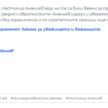
Настимир Ананиев каза, че те са били важни за п
1 заедно с европейските. Ананиев изрази и уверено
 без ограничения и по сухопътните граници още 
променят Закона за убежището и бежанците
юбенов"
П-ДБ
#присъединяване към Шенген
#Настимир Ананиев