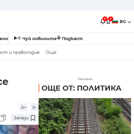
0
0
BG
ено
Чуй новините
Подкаст
ост и правосъдие
Още
се
Реклама
ОЩЕ ОТ: ПОЛИТИКА
A+
A-
Запази