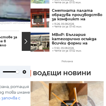
Чете се за: 01:15 мин.
Сметната палата
образува производство
за конфликт на
интереси при Делян
съдържат неточности.
15:26, 05.08.2026
Чете се за: 01:45 мин.
Пеевски
08:34, 06.01.2024
08:30,
МВнР: България
ъстове за
Поразено е военно
категорично осъжда
е в
летище в
всички форми на
ело
окупирания Крим
антисемитизъм
11:50, 05.08.2026
Чете се за: 01:52 мин.
Реклама
ВОДЕЩИ НОВИНИ
ute
Settings
рана, ротация
лед това имаме
 започва с