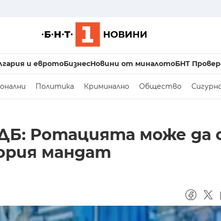
лгария и еврото
Бизнес
Новини от миналото
БНТ Провер
онални
Политика
Криминално
Общество
Сигурн
ДБ: Ротацията може да 
тория мандат