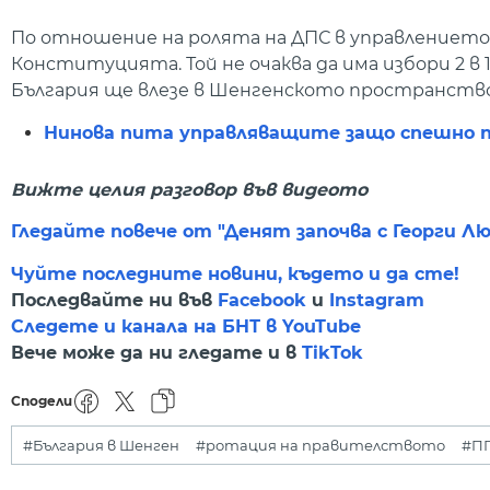
По отношение на ролята на ДПС в управлението, 
Конституцията. Той не очаква да има избори 2 в 
България ще влезе в Шенгенското пространство
Нинова пита управляващите защо спешно 
Вижте целия разговор във видеото
Гледайте повече от "Денят започва с Георги Л
Чуйте последните новини, където и да сте!
Последвайте ни във
Facebook
и
Instagram
Следете и канала на БНТ в YouTube
Вече може да ни гледате и в
TikTok
Сподели
#България в Шенген
#ротация на правителството
#П