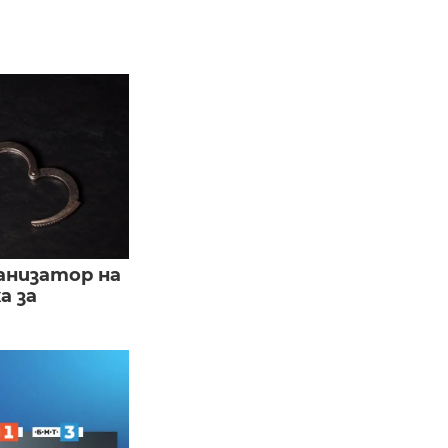
анизатор на
а за