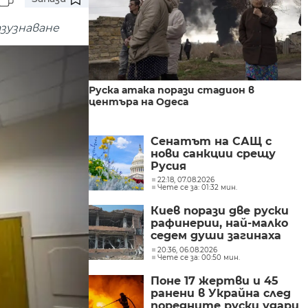
зузнаване
Руска атака порази стадион в
центъра на Одеса
Сенатът на САЩ с
нови санкции срещу
Русия
22:18, 07.08.2026
Чете се за: 01:32 мин.
Киев порази две руски
рафинерии, най-малко
седем души загинаха
при руски удари в
20:36, 06.08.2026
Чете се за: 00:50 мин.
Украйна
Поне 17 жертви и 45
ранени в Украйна след
поредните руски удари