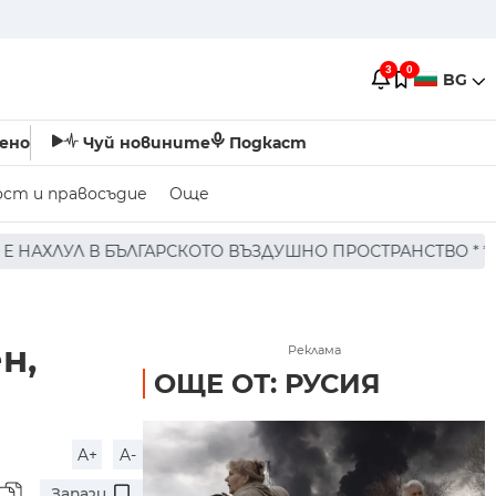
3
0
BG
ено
Чуй новините
Подкаст
ост и правосъдие
Още
КОТО ВЪЗДУШНО ПРОСТРАНСТВО * * * НЯМА ПОРАЖЕНИЯ П
н,
Реклама
ОЩЕ ОТ: РУСИЯ
A+
A-
Запази