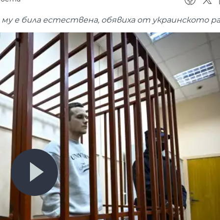
му е била естествена, обявиха от украинското ра