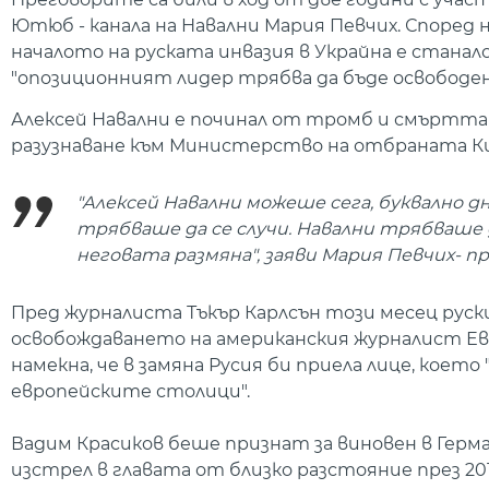
Ютюб - канала на Навални Мария Певчих. Според 
началото на руската инвазия в Украйна е станало 
"опозиционният лидер трябва да бъде освободен 
Алексей Навални е починал от тромб и смъртта 
разузнаване към Министерство на отбраната Ки
"Алексей Навални можеше сега, буквално д
трябваше да се случи. Навални трябваше 
неговата размяна", заяви Мария Певчих- 
Пред журналиста Тъкър Карлсън този месец руск
освобождаването на американския журналист Ев
намекна, че в замяна Русия би приела лице, кое
европейските столици".
Вадим Красиков беше признат за виновен в Герм
изстрел в главата от близко разстояние през 20