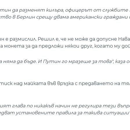
Путин да разменят килъра, офицерът от службите
ство в Берлин срещу двама американски граждани 
е размислил. Решил е, че не може да допусне Нава
а монета за да предложи някои друг, когато му до
 няма да бъде. И Путин го мразеше за това", каза
иск над майката във връзка с предаването на тя
ният глава по никакъв начин не регулира тези въпр
едват установените правила за такива ситуации"