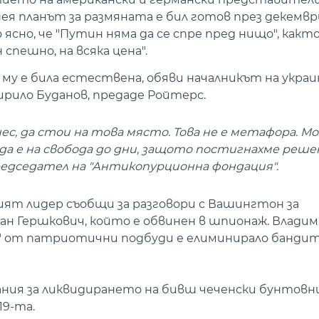
нея планът за размяната е бил готов през декемвр
ясно, че "Путин няма да се спре пред нищо", както 
спешно, на всяка цена".
му е била естествена, обяви началникът на укра
рило Буданов, предаде Ройтерс.
нес, да стои на това място. Това не е метафора. М
да е на свобода до дни, защото постигнахме реше
председател на "Антикопурционна фондация".
ият лидер съобщи за разговори с Вашингтон за
ан Гершкович, който е обвинен в шпионаж. Влади
то " от патриотични подбуди е елиминирало бандит
ания за ликвидирането на бивш чеченски бунтовни
19-та.