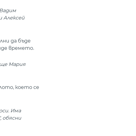
 Вадим
и Алексей
лни да бъде
йде времето.
 още Мария
лото, което се
оси. Има
, обясни