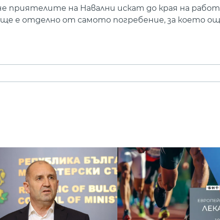
че приятелите на Навални искат до края на рабо
ще е отделно от самото погребение, за което ощ