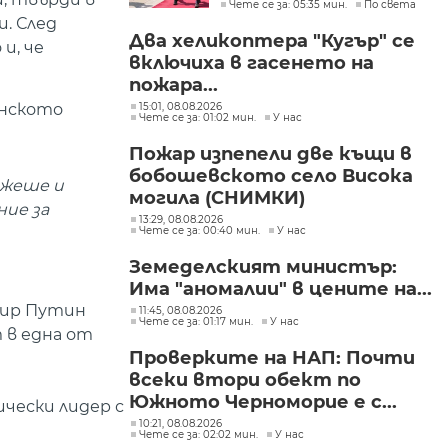
Чете се за: 05:35 мин.
По света
няма време за
и. След
скептицизъм
Два хеликоптера "Кугър" се
и, че
включиха в гасенето на
пожара...
инското
15:01, 08.08.2026
Чете се за: 01:02 мин.
У нас
Пожар изпепели две къщи в
бобошевското село Висока
ожеше и
могила (СНИМКИ)
ние за
13:29, 08.08.2026
Чете се за: 00:40 мин.
У нас
Земеделският министър:
Има "аномалии" в цените на...
мир Путин
11:45, 08.08.2026
Чете се за: 01:17 мин.
У нас
 в една от
Проверките на НАП: Почти
всеки втори обект по
Южното Черноморие е с...
чески лидер с
10:21, 08.08.2026
Чете се за: 02:02 мин.
У нас