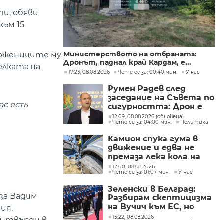
ти, обяви
към 15
Министерството на отбраната:
ържениците му
Дронът, паднал край Кардам, е...
елката на
17:23, 08.08.2026
Чете се за: 00:40 мин.
У нас
Румен Радев след
заседание на Съвета по
ас есть
сигурността: Дрон е
нахлул в българското
12:09, 08.08.2026 (обновена)
Чете се за: 04:00 мин.
Политика
въздушно
пространство
Камион спука гума в
движение и едва не
премаза лека кола на
Подбалканския път
12:00, 08.08.2026
Чете се за: 01:07 мин.
У нас
(СНИМКИ)
Зеленски в Белград:
 за Вадим
Разбирам скептицизма
на Вучич към ЕС, но
ия.
Украйна е във война и
15:22, 08.08.2026
, твърди в