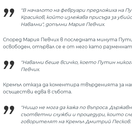
"В началото на февруари предложиха на 
Красиков, който излежава присъда за убий
Навални", допълни Мария Певчих.
Според Мария Певчих в последната минута Путин 
освободен, отървал се е от него като разменнат
"Навални беше всичко, което Путин никога
Певчих.
Кремъл отказа да коментира твърденията за нат
осъществи едва в събота.
"Нищо не мога да кажа по въпроса. Държав
съответни служби и процедури, които сл
говорителят на Кремъл Дмитрий Песков.