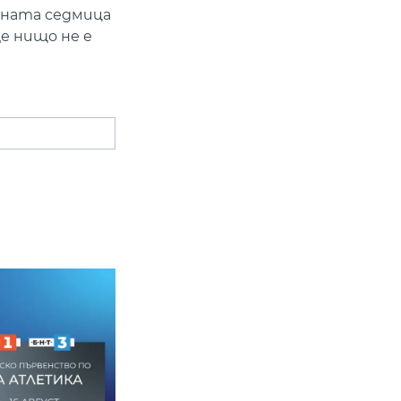
тната седмица
е нищо не е