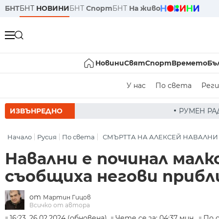
БНТ
БНТ
НОВИНИ
БНТ
Спорт
БНТ
На живо
Новини
Свят
Спорт
Времето
Бъ
У нас
По света
Реги
ИЗВЪНРЕДНО
РУМЕН РАДЕВ СЛЕД ЗАСЕДАНИЕ Н
Начало
Русия
По света
СМЪРТТА НА АЛЕКСЕЙ НАВАЛНИ
Навални е починал малк
съобщиха негови приб
от
Мартин Гицов
Всичко от автора
16:23, 26.02.2024 (обновена)
Чете се за: 04:37 мин.
По 