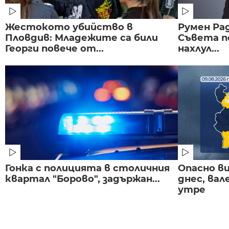
Жестокото убийство в
Румен Рад
Пловдив: Младежите са били
Съвета п
Георги повече от...
нахлул...
Гонка с полицията в столичния
Опасно в
квартал "Борово", задържан...
днес, ва
утре