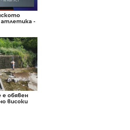
йското
 атлетика -
е е обявен
но високи