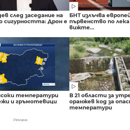
ев след заседание на
БНТ излъчва европе
о сигурността: Дрон е
първенство по лека
вижте...
исоки температури
В 21 области за утр
лежи и гръмотевици
оранжев код за опас
температури
Реклама