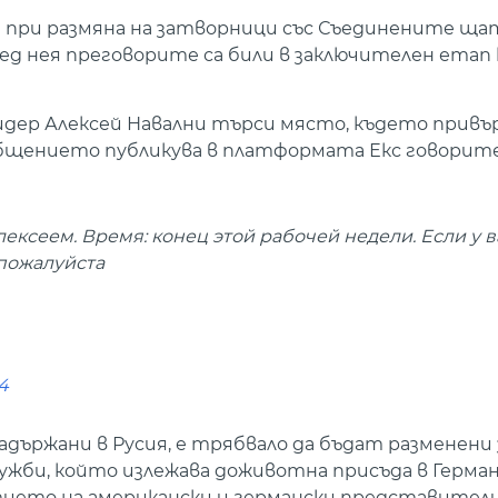
ен при размяна на затворници със Съединените ща
ед нея преговорите са били в заключителен етап 
идер Алексей Навални търси място, където прив
ъобщението публикува в платформата Екс говорит
ксеем. Время: конец этой рабочей недели. Если у в
пожалуйста
4
задържани в Русия, е трябвало да бъдат разменени
лужби, който излежава доживотна присъда в Герман
стието на американски и германски представители