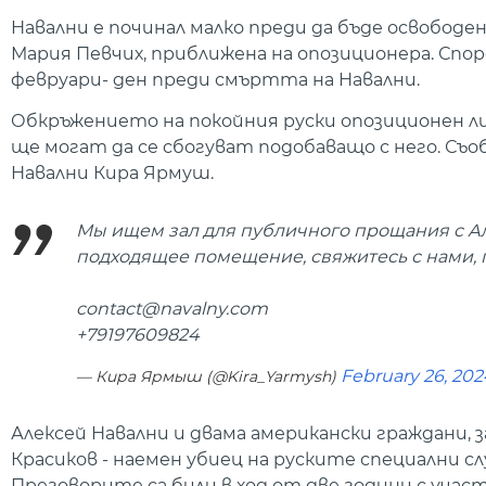
Навални е починал малко преди да бъде освобод
Мария Певчих, приближена на опозиционера. Спор
февруари- ден преди смъртта на Навални.
Обкръжението на покойния руски опозиционен л
ще могат да се сбогуват подобаващо с него. С
Навални Кира Ярмуш.
Мы ищем зал для публичного прощания с Але
подходящее помещение, свяжитесь с нами, 
contact@navalny.com
+79197609824
February 26, 202
— Кира Ярмыш (@Kira_Yarmysh)
Алексей Навални и двама американски граждани, 
Красиков - наемен убиец на руските специални с
Преговорите са били в ход от две години с уча