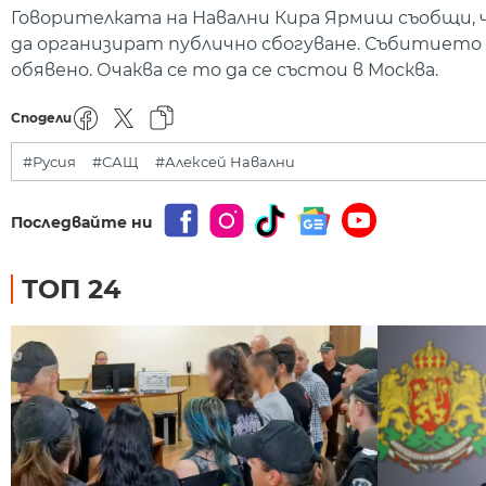
Говорителката на Навални Кира Ярмиш съобщи, 
да организират публично сбогуване. Събитието 
обявено. Очаква се то да се състои в Москва.
Сподели
#Русия
#САЩ
#Алексей Навални
Последвайте ни
ТОП 24