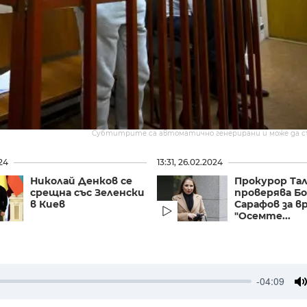
Субтитрите са автоматично генерирани и може да 
024
13:31, 26.02.2024
Николай Денков се
Прокурор Та
срещна със Зеленски
проверява Б
в Киев
Сарафов за в
"Осемте...
-04:09
M