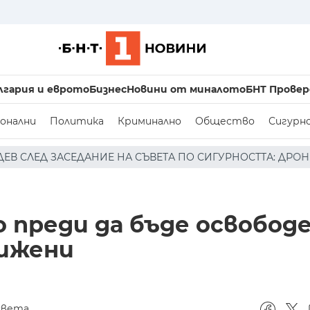
лгария и еврото
Бизнес
Новини от миналото
БНТ Провер
онални
Политика
Криминално
Общество
Сигурн
А СЪВЕТА ПО СИГУРНОСТТА: ДРОН Е НАХЛУЛ В БЪЛГАРС
о преди да бъде освободе
лижени
света