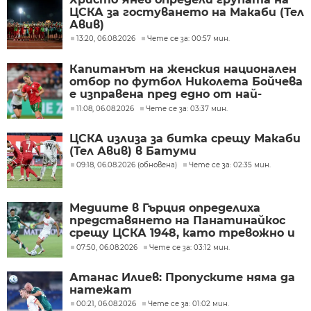
ЦСКА за гостуването на Макаби (Тел
Авив)
13:20, 06.08.2026
Чете се за: 00:57 мин.
Капитанът на женския национален
отбор по футбол Николета Бойчева
е изправена пред едно от най-
трудните решения в своята
11:08, 06.08.2026
Чете се за: 03:37 мин.
кариера
ЦСКА излиза за битка срещу Макаби
(Тел Авив) в Батуми
09:18, 06.08.2026 (обновена)
Чете се за: 02:35 мин.
Медиите в Гърция определиха
представянето на Панатинайкос
срещу ЦСКА 1948, като тревожно и
под очакваното ниво
07:50, 06.08.2026
Чете се за: 03:12 мин.
Атанас Илиев: Пропуските няма да
натежат
00:21, 06.08.2026
Чете се за: 01:02 мин.