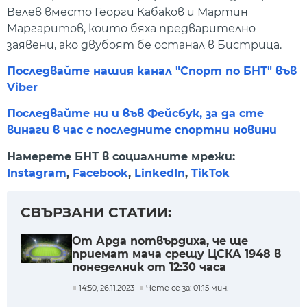
Велев вместо Георги Кабаков и Мартин
Маргаритов, които бяха предварително
заявени, ако двубоят бе останал в Бистрица.
Последвайте нашия канал "Спорт по БНТ" във
Viber
Последвайте ни и във Фейсбук, за да сте
винаги в час с последните спортни новини
Намерете БНТ в социалните мрежи:
Instagram
,
Facebook
,
LinkedIn
,
TikTok
СВЪРЗАНИ СТАТИИ:
От Арда потвърдиха, че ще
приемат мача срещу ЦСКА 1948 в
понеделник от 12:30 часа
14:50, 26.11.2023
Чете се за: 01:15 мин.