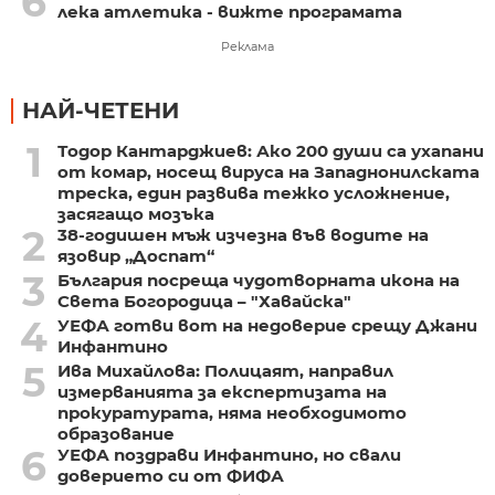
6
лека атлетика - вижте програмата
Реклама
НАЙ-ЧЕТЕНИ
1
Тодор Кантарджиев: Ако 200 души са ухапани
от комар, носещ вируса на Западнонилската
треска, един развива тежко усложнение,
засягащо мозъка
2
38-годишен мъж изчезна във водите на
язовир „Доспат“
3
България посреща чудотворната икона на
Света Богородица – "Хавайска"
4
УЕФА готви вот на недоверие срещу Джани
Инфантино
5
Ива Михайлова: Полицаят, направил
измерванията за експертизата на
прокуратурата, няма необходимото
образование
6
УЕФА поздрави Инфантино, но свали
доверието си от ФИФА