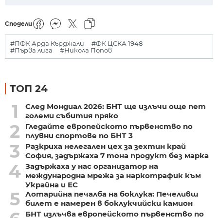
Сподели
#ПФК Арда Кърджали
#ФК ЦСКА 1948
#Първа лига
#Никола Попов
ТОП 24
1
След Мондиал 2026: БНТ ще излъчи още пет
големи събития пряко
2
Гледайте европейското първенство по
плувни спортове по БНТ 3
3
Разкриха нелегален цех за зехтин край
София, задържаха 7 тона продукт без марка
4
Задържаха у нас организатор на
международна мрежа за наркотрафик към
Украйна и ЕС
5
Лотарийна печалба на боклука: Печеливш
билет е намерен в боклукчийски камион
БНТ излъчва европейското първенство по