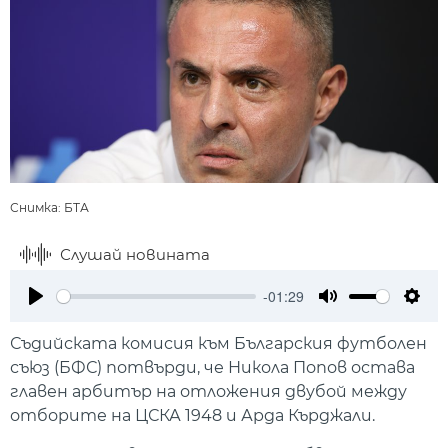
Снимка: БТА
Слушай новината
-01:29
Play
Mute
Setti
Съдийската комисия към Българския футболен
съюз (БФС) потвърди, че Никола Попов остава
главен арбитър на отложения двубой между
отборите на ЦСКА 1948 и Арда Кърджали.