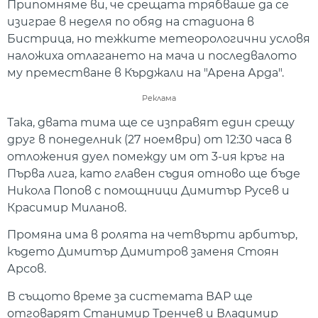
Припомняме ви, че срещата трябваше да се
изиграе в неделя по обяд на стадиона в
Бистрица, но тежките метеорологични условя
наложиха отлагането на мача и последвалото
му преместване в Кърджали на "Арена Арда".
Реклама
Така, двата тима ще се изправят един срещу
друг в понеделник (27 ноември) от 12:30 часа в
отложения дуел помежду им от 3-ия кръг на
Първа лига, като главен съдия отново ще бъде
Никола Попов с помощници Димитър Русев и
Красимир Миланов.
Промяна има в ролята на четвърти арбитър,
където Димитър Димитров заменя Стоян
Арсов.
В същото време за системата ВАР ще
отговарят Станимир Тренчев и Владимир