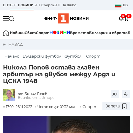
БНТ
БНТ
НОВИНИ
БНТ
Спорт
БНТ
На живо
BG
5
0
Новини
Свят
Спорт
Времето
България и еврото
Би
НАЗАД
Начало
Български футбол
Футбол
Спорт
Никола Попов остава главен
арбитър на двубоя между Арда и
ЦСКА 1948
Борил Гочев
A+
A-
от
Всичко от автора
Запази
17:10, 26.11.2023
Чете се за: 01:32 мин.
Спорт