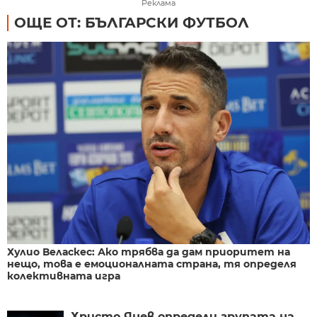
Реклама
ОЩЕ ОТ: БЪЛГАРСКИ ФУТБОЛ
Хулио Веласкес: Ако трябва да дам приоритет на
нещо, това е емоционалната страна, тя определя
колективната игра
Христо Янев определи групата на