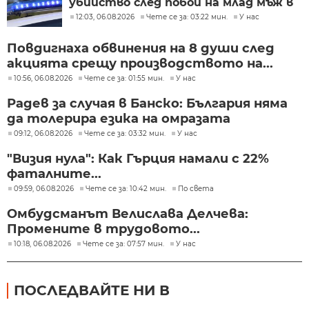
убийство след побой на млад мъж в
Пловдив
12:03, 06.08.2026
Чете се за: 03:22 мин.
У нас
Повдигнаха обвинения на 8 души след
акцията срещу производството на...
10:56, 06.08.2026
Чете се за: 01:55 мин.
У нас
Радев за случая в Банско: България няма
да толерира езика на омразата
09:12, 06.08.2026
Чете се за: 03:32 мин.
У нас
"Визия нула": Как Гърция намали с 22%
фаталните...
09:59, 06.08.2026
Чете се за: 10:42 мин.
По света
Омбудсманът Велислава Делчева:
Промените в трудовото...
10:18, 06.08.2026
Чете се за: 07:57 мин.
У нас
ПОСЛЕДВАЙТЕ НИ В