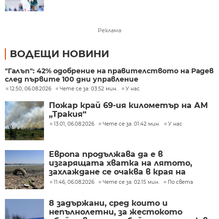
Реклама
ВОДЕЩИ НОВИНИ
"Галъп": 42% одобрение на правителството на Радев
след първите 100 дни управление
12:50, 06.08.2026
Чете се за: 03:52 мин.
У нас
Пожар край 69-ия километър на АМ
„Тракия“
13:01, 06.08.2026
Чете се за: 01:42 мин.
У нас
Европа продължава да е в
изгарящата хватка на лятото,
захлаждане се очаква в края на
седмицата
11:46, 06.08.2026
Чете се за: 02:15 мин.
По света
8 задържани, сред които и
непълнолетни, за жестокото