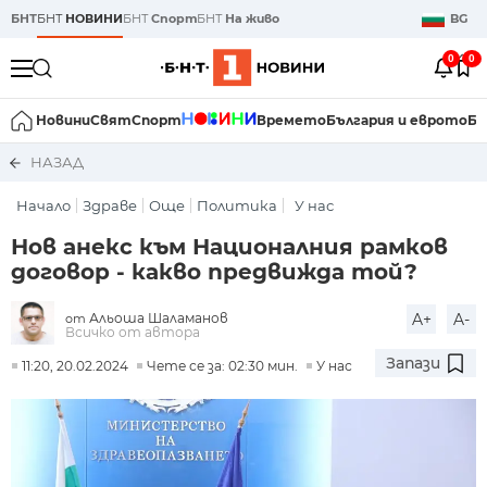
БНТ
БНТ
НОВИНИ
БНТ
Спорт
БНТ
На живо
BG
0
0
Новини
Свят
Спорт
Времето
България и еврото
Би
НАЗАД
Начало
Здраве
Още
Политика
У нас
Нов анекс към Националния рамков
договор - какво предвижда той?
Альоша Шаламанов
A+
A-
от
Всичко от автора
Запази
11:20, 20.02.2024
Чете се за: 02:30 мин.
У нас