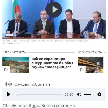
Субтитрите са автоматично генерирани и може да съдържат
неточности.
11:07, 20.02.2024
10:51, 20.02.2024
Как се гарантира
Б
сигурността в новия
л
тунел "Железница"?
М
Слушай новината
-02:20
Play
Mute
Setti
Облекчения в здравната система.