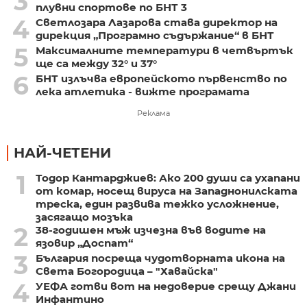
3
плувни спортове по БНТ 3
4
Светлозара Лазарова става директор на
дирекция „Програмно съдържание“ в БНТ
5
Максималните температури в четвъртък
ще са между 32° и 37°
6
БНТ излъчва европейското първенство по
лека атлетика - вижте програмата
Реклама
НАЙ-ЧЕТЕНИ
1
Тодор Кантарджиев: Ако 200 души са ухапани
от комар, носещ вируса на Западнонилската
треска, един развива тежко усложнение,
засягащо мозъка
2
38-годишен мъж изчезна във водите на
язовир „Доспат“
3
България посреща чудотворната икона на
Света Богородица – "Хавайска"
4
УЕФА готви вот на недоверие срещу Джани
Инфантино