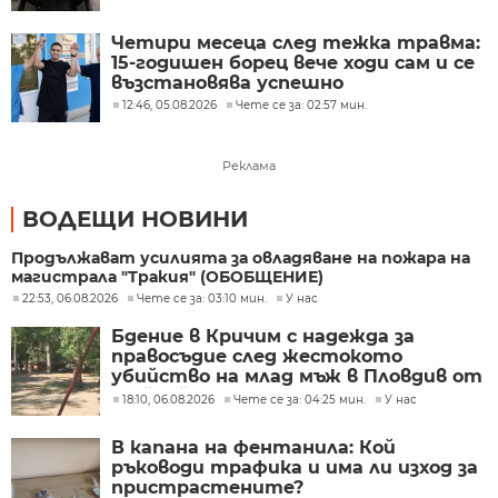
Четири месеца след тежка травма:
15-годишен борец вече ходи сам и се
възстановява успешно
12:46, 05.08.2026
Чете се за: 02:57 мин.
Реклама
ВОДЕЩИ НОВИНИ
Продължават усилията за овладяване на пожара на
магистрала "Тракия" (ОБОБЩЕНИЕ)
22:53, 06.08.2026
Чете се за: 03:10 мин.
У нас
Бдение в Кричим с надежда за
правосъдие след жестокото
убийство на млад мъж в Пловдив от
тийнейджъри
18:10, 06.08.2026
Чете се за: 04:25 мин.
У нас
В капана на фентанила: Кой
ръководи трафика и има ли изход за
пристрастените?