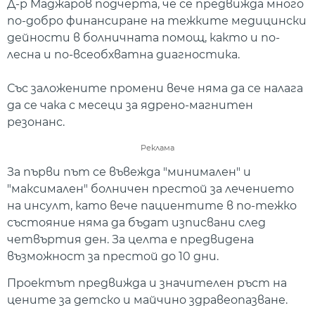
Д-р Маджаров подчерта, че се предвижда много
по-добро финансиране на тежките медицински
дейности в болничната помощ, както и по-
лесна и по-всеобхватна диагностика.
Със заложените промени вече няма да се налага
да се чака с месеци за ядрено-магнитен
резонанс.
Реклама
За първи път се въвежда "минимален" и
"максимален" болничен престой за лечението
на инсулт, като вече пациентите в по-тежко
състояние няма да бъдат изписвани след
четвъртия ден. За целта е предвидена
възможност за престой до 10 дни.
Проектът предвижда и значителен ръст на
цените за детско и майчино здравеопазване.