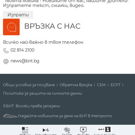
"Твоята новина"! Новините от вас, нашите зрители!
Изпратете текст, снимки, видео.
Изпрати
ВРЪЗКА С НАС
Всичко най-важно в твоя телефон
02 814 2100
news@bnt.bg
Общи условия за ползване
Обратна връзка
СЕМ
ECPT
Политика за защита на личните данни
©БНТ. Всички права запазени
Гледайте новините за деня на БНТ в Метрото
Аудио: На живо
Новини
Чуй новините
Спорт
На живо