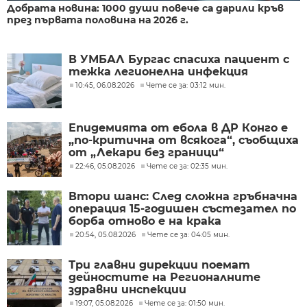
Добрата новина: 1000 души повече са дарили кръв
през първата половина на 2026 г.
В УМБАЛ Бургас спасиха пациент с
тежка легионелна инфекция
10:45, 06.08.2026
Чете се за: 03:12 мин.
Епидемията от ебола в ДР Конго е
„по-критична от всякога“, съобщиха
от „Лекари без граници“
22:46, 05.08.2026
Чете се за: 02:35 мин.
Втори шанс: След сложна гръбначна
операция 15-годишен състезател по
борба отново е на крака
20:54, 05.08.2026
Чете се за: 04:05 мин.
Три главни дирекции поемат
дейностите на Регионалните
здравни инспекции
19:07, 05.08.2026
Чете се за: 01:50 мин.