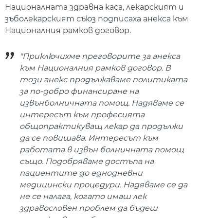
Националната здравна каса, лекарският и
зъболекарският съюз подписаха анекса към
Националния рамков договор.
"Приключихме преговорите за анекса
към Националния рамков договор. В
този анекс продължаваме политиката
за по-добро финансиране на
извънболничната помощ. Надяваме се
интересът към професията
общопрактикуващ лекар да продължи
да се повишава. Интересът към
работата в извън болничната помощ
също. Подобряваме достъпа на
пациентите до еднодневни
медицински процедури. Надяваме се да
не се налага, когато имаш лек
здравословен проблем да бъдеш