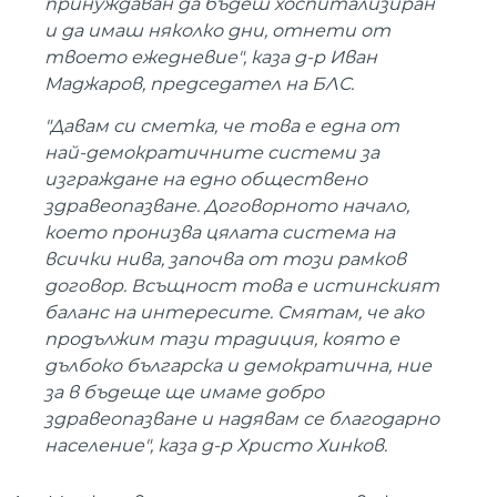
принуждаван да бъдеш хоспитализиран
и да имаш няколко дни, отнети от
твоето ежедневие", каза д-р Иван
Маджаров, председател на БЛС.
"Давам си сметка, че това е една от
най-демократичните системи за
изграждане на едно обществено
здравеопазване. Договорното начало,
което пронизва цялата система на
всички нива, започва от този рамков
договор. Всъщност това е истинският
баланс на интересите. Смятам, че ако
продължим тази традиция, която е
дълбоко българска и демократична, ние
за в бъдеще ще имаме добро
здравеопазване и надявам се благодарно
население", каза д-р Христо Хинков.