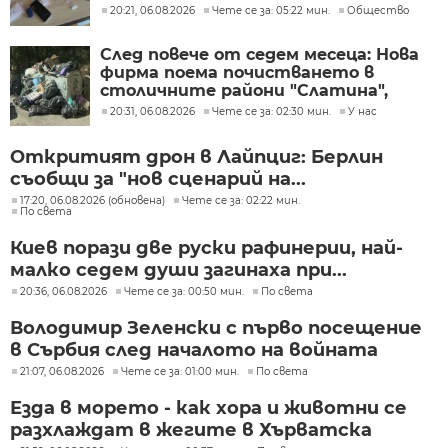
20:21, 06.08.2026
Чете се за: 05:22 мин.
Общество
След повече от седем месеца: Нова
фирма поема почистването в
столичните райони "Слатина",
"Подуяне" и "Изгрев"
20:31, 06.08.2026
Чете се за: 02:30 мин.
У нас
Откритият дрон в Лайпциг: Берлин
съобщи за "нов сценарий на...
17:20, 06.08.2026 (обновена)
Чете се за: 02:22 мин.
По света
Киев порази две руски рафинерии, най-
малко седем души загинаха при...
20:36, 06.08.2026
Чете се за: 00:50 мин.
По света
Володимир Зеленски с първо посещение
в Сърбия след началото на войната
21:07, 06.08.2026
Чете се за: 01:00 мин.
По света
Езда в морето - как хора и животни се
разхлаждат в жегите в Хърватска