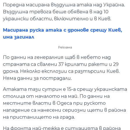
Поредна масирана въздушна атака над Украйна.
Въздушна тревога беше обявена в над 10
украински области, включително и в Киев.
Масирана руска атака с дронове срещу Киев,
има загинал
Реклама
По данни на генералния щаб в небето над
страната са свалени 37 крилати ракети и 29
дрона. Няколко експлозии са разтърсили Киев.
Няма данни за пострадали.
Атаката тази сутрин е 15-а срещу украинската
столица от началото на май. По данни на
местните власти в Одеса при руското
нападение са нанесени сериозни щети в района
на пристанището на града.
На фронта най-тежка е ситуацията в района