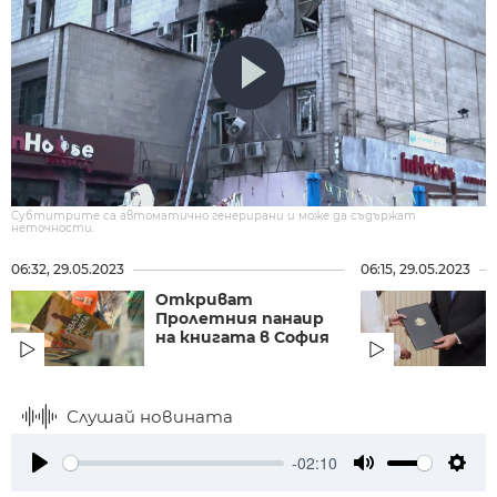
Субтитрите са автоматично генерирани и може да съдържат
неточности.
06:32, 29.05.2023
06:15, 29.05.2023
Откриват
Пролетния панаир
на книгата в София
Слушай новината
-02:10
Play
Mute
Setti