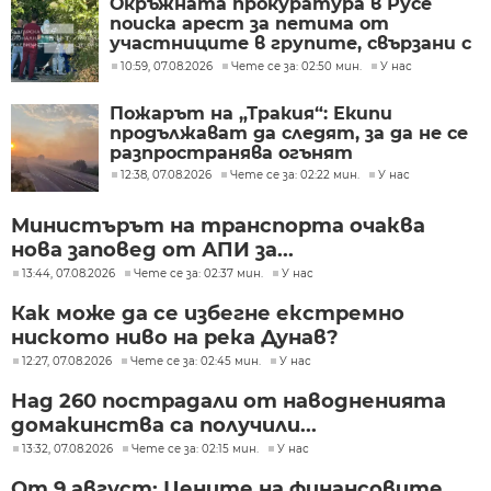
Окръжната прокуратура в Русе
поиска арест за петима от
участниците в групите, свързани с
разбитата лаборатория за
10:59, 07.08.2026
Чете се за: 02:50 мин.
У нас
фентанил
Пожарът на „Тракия“: Екипи
продължават да следят, за да не се
разпространява огънят
12:38, 07.08.2026
Чете се за: 02:22 мин.
У нас
Министърът на транспорта очаква
нова заповед от АПИ за...
13:44, 07.08.2026
Чете се за: 02:37 мин.
У нас
Как може да се избегне екстремно
ниското ниво на река Дунав?
12:27, 07.08.2026
Чете се за: 02:45 мин.
У нас
Над 260 пострадали от наводненията
домакинства са получили...
13:32, 07.08.2026
Чете се за: 02:15 мин.
У нас
От 9 август: Цените на финансовите