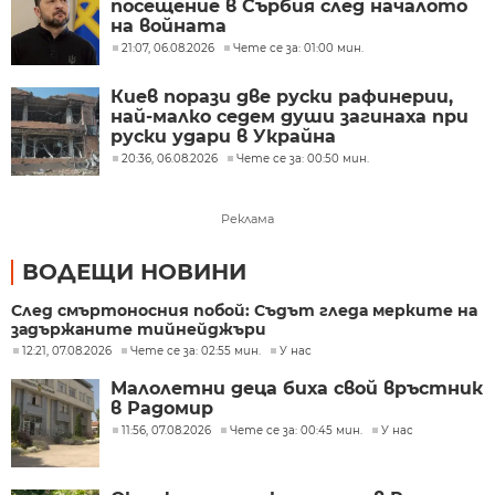
посещение в Сърбия след началото
на войната
21:07, 06.08.2026
Чете се за: 01:00 мин.
Киев порази две руски рафинерии,
най-малко седем души загинаха при
руски удари в Украйна
20:36, 06.08.2026
Чете се за: 00:50 мин.
Реклама
ВОДЕЩИ НОВИНИ
След смъртоносния побой: Съдът гледа мерките на
задържаните тийнейджъри
12:21, 07.08.2026
Чете се за: 02:55 мин.
У нас
Малолетни деца биха свой връстник
в Радомир
11:56, 07.08.2026
Чете се за: 00:45 мин.
У нас