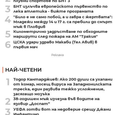
плувни спортове по БНТ 3
3
БНТ излъчва европейското първенство по
лека атлетика - вижте програмата
4
"Било е не само побой, а и гавра с жертвата":
Младежи между 14 и 17 г. са пребили до смърт
мъж в Пловдив
5
Километрично задръстване по обходните
маршрути след пожара на АМ "Тракия"
6
ЦСКА удари здраво Макаби (Тел Авив) в
първия мач
Реклама
НАЙ-ЧЕТЕНИ
1
Тодор Кантарджиев: Ако 200 души са ухапани
от комар, носещ вируса на Западнонилската
треска, един развива тежко усложнение,
засягащо мозъка
2
38-годишен мъж изчезна във водите на
язовир „Доспат“
3
УЕФА готви вот на недоверие срещу Джани
Инфантино