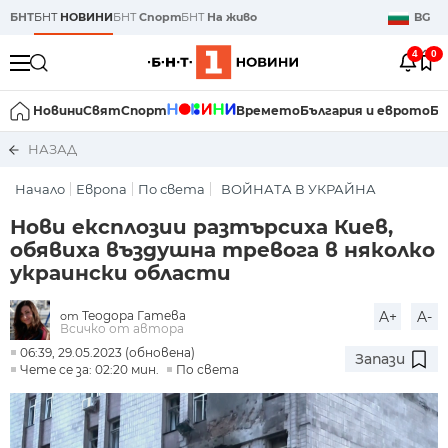
БНТ
БНТ
НОВИНИ
БНТ
Спорт
БНТ
На живо
BG
4
0
Новини
Свят
Спорт
Времето
България и еврото
Би
НАЗАД
Начало
Европа
По света
ВОЙНАТА В УКРАЙНА
Нови експлозии разтърсиха Киев,
обявиха въздушна тревога в няколко
украински области
Теодора Гатева
A+
A-
от
Всичко от автора
06:39, 29.05.2023 (обновена)
Запази
Чете се за: 02:20 мин.
По света