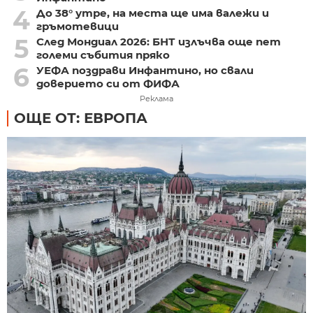
4
До 38° утре, на места ще има валежи и
гръмотевици
5
След Мондиал 2026: БНТ излъчва още пет
големи събития пряко
6
УЕФА поздрави Инфантино, но свали
доверието си от ФИФА
Реклама
ОЩЕ ОТ: ЕВРОПА