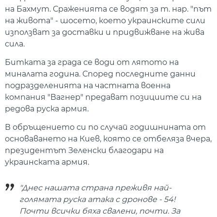
на Бахмут. Сраженията се водят за т. нар. "път
на живота" - шосето, което украинските сили
използват за доставки и придвижване на жива
сила.
Битката за града се води от лятото на
миналата година. Според последните данни
подразделенията на частната военна
компания "Вагнер" предават позициите си на
редова руска армия.
В обръщението си по случай годишнината от
основаването на Киев, която се отбеляза вчера,
президентът Зеленски благодари на
украинската армия.
"Днес нашата страна преживя най-
голямата руска атака с дронове - 54!
Почти всички бяха свалени, почти. За