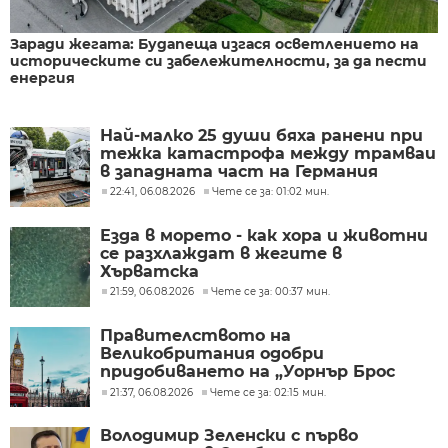
Заради жегата: Будапеща изгася осветлението на
историческите си забележителности, за да пести
енергия
Най-малко 25 души бяха ранени при
тежка катастрофа между трамваи
в западната част на Германия
22:41, 06.08.2026
Чете се за: 01:02 мин.
Езда в морето - как хора и животни
се разхлаждат в жегите в
Хърватска
21:59, 06.08.2026
Чете се за: 00:37 мин.
Правителството на
Великобритания одобри
придобиването на „Уорнър Брос
Дискавъри“ от „Парамаунт“ за 110
21:37, 06.08.2026
Чете се за: 02:15 мин.
млрд. долара
Володимир Зеленски с първо