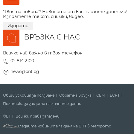
"Твоята новина"! Новините от вас, нашите зрители!
Изпратете текст, снимки, видео.
Изпрати
ВРЪЗКА С НАС
Всичко най-важно в твоя телефон
02 814 2100
news@bnt.bg
Общи условия за ползване
Обратна връзка
СЕМ
ECPT
Политика за защита на личните данни
©БНТ. Всички права запазени
Гледайте новините за деня на БНТ в Метрото