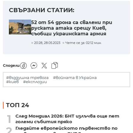
СВЪРЗАНИ СТАТИИ:
52 от 54 дрона са свалени при
руската атака срещу Киев,
съобщи украинската армия
20:28, 28.05.2023
Чете се за: 02:12 мин.
Сподели
#въздушна тревога
#войната в Украйна
#киев
#експлозии
ТОП 24
1
След Мондиал 2026: БНТ излъчва още пет
големи събития пряко
2
Гледайте европейското първенство по