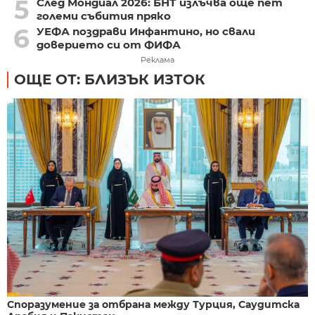
5
След Мондиал 2026: БНТ излъчва още пет
големи събития пряко
6
УЕФА поздрави Инфантино, но свали
доверието си от ФИФА
Реклама
ОЩЕ ОТ: БЛИЗЪК ИЗТОК
Споразумение за отбрана между Турция, Саудитска