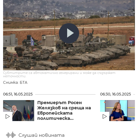
Субтитрите са автоматично генерирани и може да съдържат
неточности.
Снимка: БТА
06:51, 16.05.2025
06:30, 16.05.2025
Премиерът Росен
Желязков на среща на
Европейската
политическа...
Слушай новината