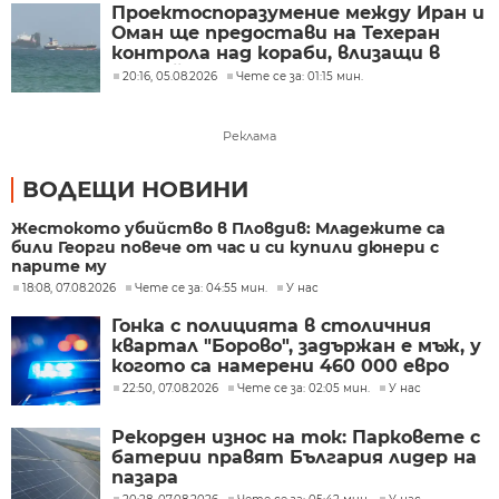
Проектоспоразумение между Иран и
Оман ще предостави на Техеран
контрола над кораби, влизащи в
Персийския залив?
20:16, 05.08.2026
Чете се за: 01:15 мин.
Реклама
ВОДЕЩИ НОВИНИ
Жестокото убийство в Пловдив: Младежите са
били Георги повече от час и си купили дюнери с
парите му
18:08, 07.08.2026
Чете се за: 04:55 мин.
У нас
Гонка с полицията в столичния
квартал "Борово", задържан е мъж, у
когото са намерени 460 000 евро
22:50, 07.08.2026
Чете се за: 02:05 мин.
У нас
Рекорден износ на ток: Парковете с
батерии правят България лидер на
пазара