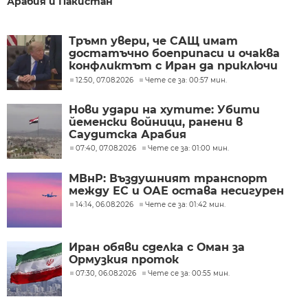
Арабия и Пакистан
Тръмп увери, че САЩ имат
достатъчно боеприпаси и очаква
конфликтът с Иран да приключи
скоро
12:50, 07.08.2026
Чете се за: 00:57 мин.
Нови удари на хутите: Убити
йеменски войници, ранени в
Саудитска Арабия
07:40, 07.08.2026
Чете се за: 01:00 мин.
МВнР: Въздушният транспорт
между ЕС и ОАЕ остава несигурен
14:14, 06.08.2026
Чете се за: 01:42 мин.
Иран обяви сделка с Оман за
Ормузкия проток
07:30, 06.08.2026
Чете се за: 00:55 мин.