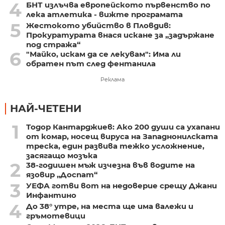
4
БНТ излъчва европейското първенство по
лека атлетика - вижте програмата
5
Жестокото убийство в Пловдив:
Прокуратурата внася искане за „задържане
под стража“
6
"Майко, искам да се лекувам": Има ли
обратен път след фентанила
Реклама
НАЙ-ЧЕТЕНИ
1
Тодор Кантарджиев: Ако 200 души са ухапани
от комар, носещ вируса на Западнонилската
треска, един развива тежко усложнение,
засягащо мозъка
2
38-годишен мъж изчезна във водите на
язовир „Доспат“
3
УЕФА готви вот на недоверие срещу Джани
Инфантино
4
До 38° утре, на места ще има валежи и
гръмотевици