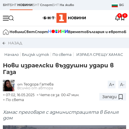
БНТ
БНТ
НОВИНИ
БНТ
Спорт
БНТ
На живо
BG
0
0
Новини
Свят
Спорт
Времето
България и еврото
Би
НАЗАД
Начало
Близък изток
По света
ИЗРАЕЛ СРЕЩУ ХАМАС
Нови израелски въздушни удари в
Газа
Теодора Гатева
A+
A-
от
Всичко от автора
07:02, 16.05.2025
Чете се за: 00:47 мин.
Запази
По света
Хамас преговаря с администрацията в Белия
дом