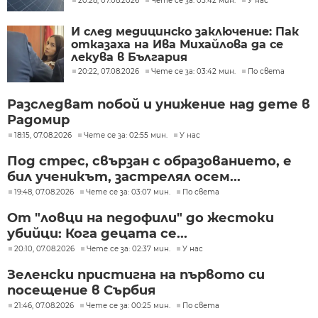
20:28, 07.08.2026
Чете се за: 05:42 мин.
У нас
И след медицинско заключение: Пак
отказаха на Ива Михайлова да се
лекува в България
20:22, 07.08.2026
Чете се за: 03:42 мин.
По света
Разследват побой и унижение над дете в
Радомир
18:15, 07.08.2026
Чете се за: 02:55 мин.
У нас
Под стрес, свързан с образованието, е
бил ученикът, застрелял осем...
19:48, 07.08.2026
Чете се за: 03:07 мин.
По света
От "ловци на педофили" до жестоки
убийци: Кога децата се...
20:10, 07.08.2026
Чете се за: 02:37 мин.
У нас
Зеленски пристигна на първото си
посещение в Сърбия
21:46, 07.08.2026
Чете се за: 00:25 мин.
По света