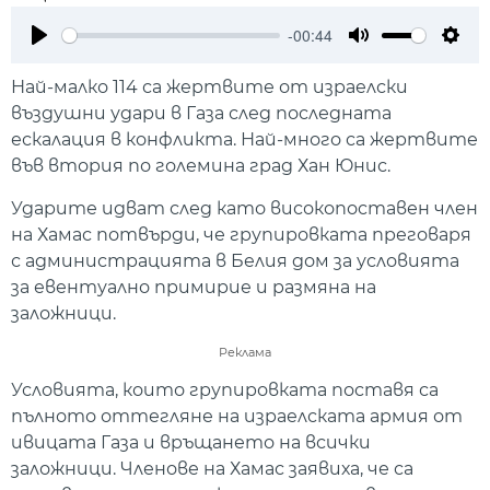
-00:44
Play
Mute
Setti
Най-малко 114 са жертвите от израелски
въздушни удари в Газа след последната
ескалация в конфликта. Най-много са жертвите
във втория по големина град Хан Юнис.
Ударите идват след като високопоставен член
на Хамас потвърди, че групировката преговаря
с администрацията в Белия дом за условията
за евентуално примирие и размяна на
заложници.
Реклама
Условията, които групировката поставя са
пълното оттегляне на израелската армия от
ивицата Газа и връщането на всички
заложници. Членове на Хамас заявиха, че са