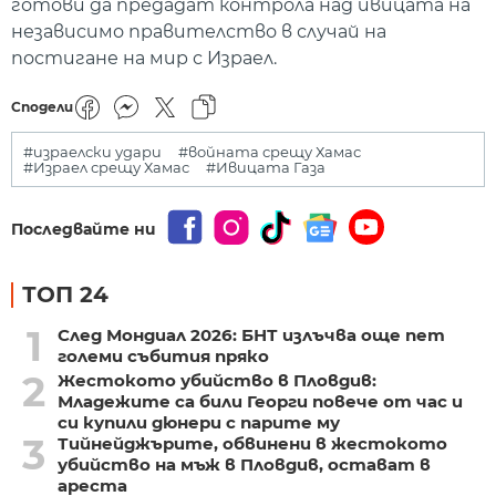
готови да предадат контрола над ивицата на
независимо правителство в случай на
постигане на мир с Израел.
Сподели
#израелски удари
#войната срещу Хамас
#Израел срещу Хамас
#Ивицата Газа
Последвайте ни
ТОП 24
1
След Мондиал 2026: БНТ излъчва още пет
големи събития пряко
2
Жестокото убийство в Пловдив:
Младежите са били Георги повече от час и
си купили дюнери с парите му
3
Тийнейджърите, обвинени в жестокото
убийство на мъж в Пловдив, остават в
ареста