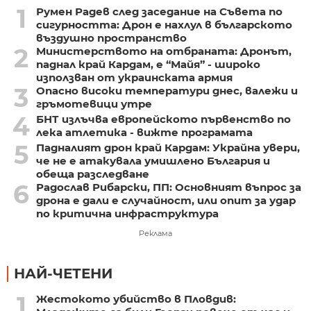
1
Румен Радев след заседание на Съвета по
сигурността: Дрон е нахлул в българското
въздушно пространство
2
Министерството на отбраната: Дронът,
паднал край Кардам, е “Майя” - широко
използван от украинската армия
3
Опасно високи температури днес, валежи и
гръмотевици утре
4
БНТ излъчва европейското първенство по
лека атлетика - вижте програмата
5
Падналият дрон край Кардам: Украйна увери,
че не е атакувала умишлено България и
обеща разследване
6
Радослав Рибарски, ПП: Основният въпрос за
дрона е дали е случайност, или опит за удар
по критична инфраструктура
Реклама
НАЙ-ЧЕТЕНИ
1
Жестокото убийство в Пловдив: