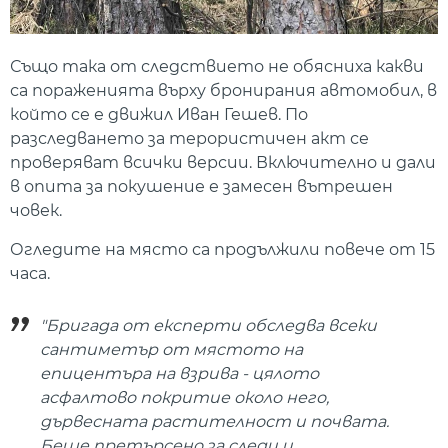
Също така от следствието не обясниха какви
са пораженията върху бронирания автомобил, в
който се е движил Иван Гешев. По
разследването за терористичен акт се
проверяват всички версии. Включително и дали
в опита за покушение е замесен вътрешен
човек.
Огледите на място са продължили повече от 15
часа.
"Бригада от експерти обследва всеки
сантиметър от мястото на
епицентъра на взрива - цялото
асфалтово покритие около него,
дървесната растителност и почвата.
Беше претърсено за следи и