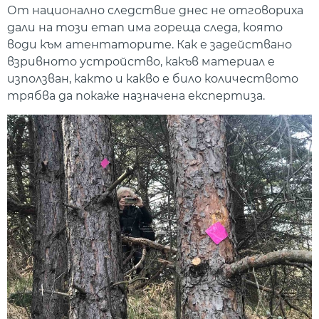
От национално следствие днес не отговориха
дали на този етап има гореща следа, която
води към атентаторите. Как е задействано
взривното устройство, какъв материал е
използван, както и какво е било количеството
трябва да покаже назначена експертиза.