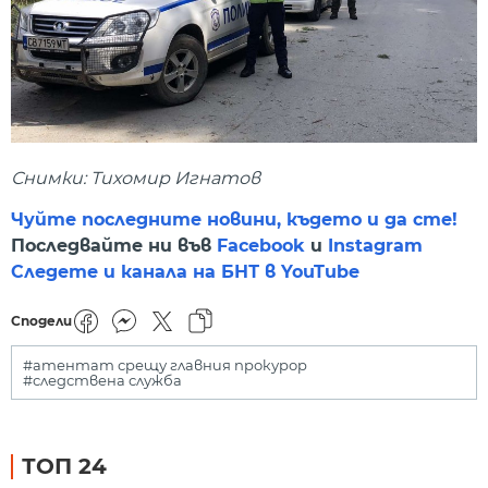
Снимки: Тихомир Игнатов
Чуйте последните новини, където и да сте!
Последвайте ни във
Facebook
и
Instagram
Следете и канала на БНТ в YouTube
Сподели
#атентат срещу главния прокурор
#следствена служба
ТОП 24