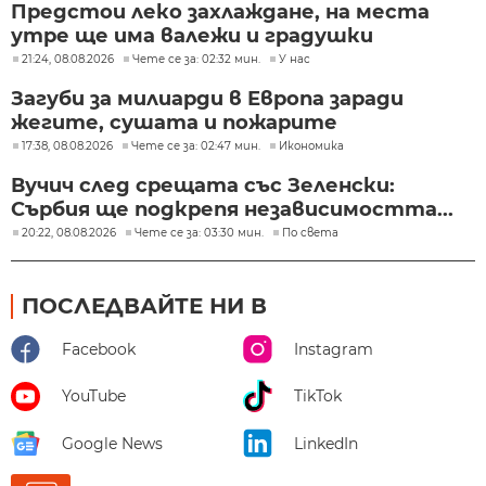
Предстои леко захлаждане, на места
утре ще има валежи и градушки
21:24, 08.08.2026
Чете се за: 02:32 мин.
У нас
Загуби за милиарди в Европа заради
жегите, сушата и пожарите
17:38, 08.08.2026
Чете се за: 02:47 мин.
Икономика
Вучич след срещата със Зеленски:
Сърбия ще подкрепя независимостта...
20:22, 08.08.2026
Чете се за: 03:30 мин.
По света
ПОСЛЕДВАЙТЕ НИ В
Facebook
Instagram
YouTube
TikTok
Google News
LinkedIn