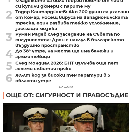
Младежите са били Георги повече от час и
си купили дюнери с парите му
2
Тодор Кантарджиев: Ако 200 души са ухапани
от комар, носещ вируса на Западнонилската
треска, един развива тежко усложнение,
засягащо мозъка
3
Румен Радев след заседание на Съвета по
сигурността: Дрон е нахлул в българското
въздушно пространство
4
До 38° утре, на места ще има валежи и
гръмотевици
5
След Мондиал 2026: БНТ излъчва още пет
големи събития пряко
6
Жълт код за високи температури в 5
области утре
Реклама
ОЩЕ ОТ: СИГУРНОСТ И ПРАВОСЪДИЕ