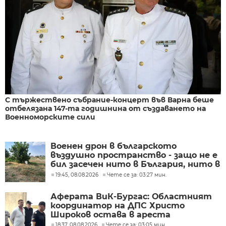
С тържествено събрание-концерт във Варна беше
отбелязана 147-та годишнина от създаването на
Военноморските сили
Военен дрон в българското
въздушно пространство - защо не е
бил засечен нито в България, нито в
Румъния?
19:45, 08.08.2026
Чете се за: 03:27 мин.
Аферата ВиК-Бургас: Областният
координатор на ДПС Христо
Широков остава в ареста
18:37, 08.08.2026
Чете се за: 03:05 мин.