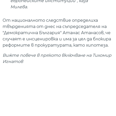
европейските институции”, каза
Милева.
От националното следствие определиха
твърденията от днес на съпредседателя на
"Демократична България" Атанас Атанасов, че
случаят е инсценировка и има за цел да блокира
реформите в прокуратурата, като хипотеза.
Вижте повече в прякото включване на Тихомир
Игнатов