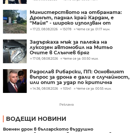
Министерството на отбраната:
Дронът, паднал край Кардам, е
“Майя” - широко използван от
украинската армия
17:23, 08.08.2026
15078
Чете се за: 01:17 мин.
Задържаха мъж за палежа на
луксозен автомобил на Митьо
Очите в Слънчев бряг
17:08, 08.08.2026
Чете се за: 00:50 мин.
Радослав Рибарски, ПП: Основният
въпрос за дрона е дали е случайност,
или опит за удар по критична
инфраструктура
14:36, 08.08.2026
10541
Чете се за: 00:55 мин.
Реклама
ВОДЕЩИ НОВИНИ
Военен дрон в българското въздушно