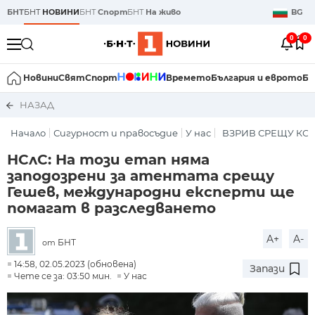
БНТ
БНТ
НОВИНИ
БНТ
Спорт
БНТ
На живо
BG
0
0
Новини
Свят
Спорт
Времето
България и еврото
Би
НАЗАД
Начало
Сигурност и правосъдие
У нас
ВЗРИВ СРЕЩУ КО
НСлС: На този етап няма
заподозрени за атентата срещу
Гешев, международни експерти ще
помагат в разследването
A+
A-
БНТ
от
14:58, 02.05.2023 (обновена)
Запази
Чете се за: 03:50 мин.
У нас