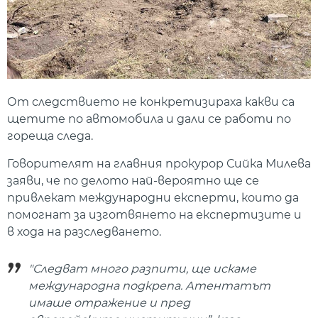
От следствието не конкретизираха какви са
щетите по автомобила и дали се работи по
гореща следа.
Говорителят на главния прокурор Сийка Милева
заяви, че по делото най-вероятно ще се
привлекат международни експерти, които да
помогнат за изготвянето на експертизите и
в хода на разследването.
"Следват много разпити, ще искаме
международна подкрепа. Атентатът
имаше отражение и пред