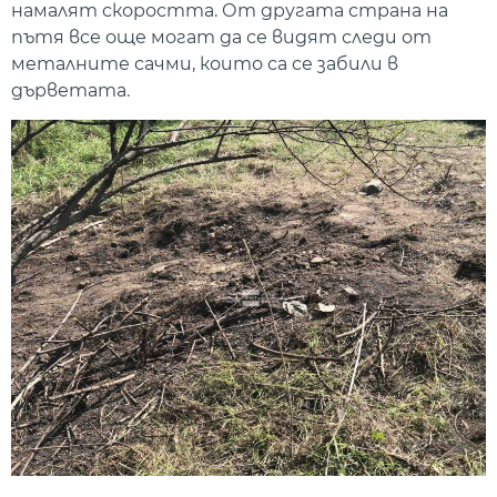
намалят скоростта. От другата страна на
пътя все още могат да се видят следи от
металните сачми, които са се забили в
дърветата.