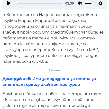
-03:39
Play
Mute
Setti
Говорителят на Националната следствена
служба Мариан Маринов отрече да има
заподозрени за опита за атентат срещу
главния прокурор. От следствието заявиха, че
работата на терен е приключила и оттук
нататък събраната информация ще се
анализира от оперативните служби на МВР,
служби за сигурност и всички международни
партньорски служби.
Реклама
Демерджиев: Има заподозрени за опита за
атентат срещу главния прокурор
Бомбата е била поставена на метри от пътя.
Мястото не е избрано случайно, тъй като
завоят тук е остър и колите трябва да