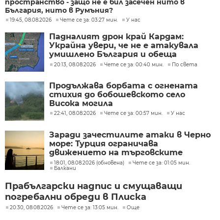
пространство - защо не е бил засечен нито в
България, нито в Румъния?
19:45, 08.08.2026
Чете се за: 03:27 мин.
У нас
Падналият дрон край Кардам:
Украйна увери, че не е атакувала
умишлено България и обеща
разследване
20:13, 08.08.2026
Чете се за: 00:40 мин.
По света
Продължава борбата с огнената
стихия до бобошевското село
Висока могила
22:41, 08.08.2026
Чете се за: 00:57 мин.
У нас
Заради зачестилите атаки в Черно
море: Турция ограничава
движението на търговските
кораби
18:01, 08.08.2026 (обновена)
Чете се за: 01:05 мин.
Балкани
Прабългарски надпис и смущаващи
погребални обреди в Плиска
20:30, 08.08.2026
Чете се за: 13:05 мин.
Още