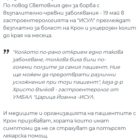
По повод Световния ден за борба с
възпалително-чревни заболявания - 19 май в
гастроентерологията на "ИСУЛ" преглеждат
безплатно за болест на Крон и улцерозен колит
до края на месеца.
"Колкото по-рано открием едно такова
заболяване, толкова биха били по-
големи ползите за самия пациент. Ние
ще можем да предотврати различни
усложнения при този пациент", каза д-р
Христо Вълков - гастроентеролог от
УМБАЛ "Царица Йоанна -ИСУЛ.
И медиците и организацията на пациентите с
Крон призовават, хората които имат
симптоми да не се страхуват да потърсят
лекарска помощ.