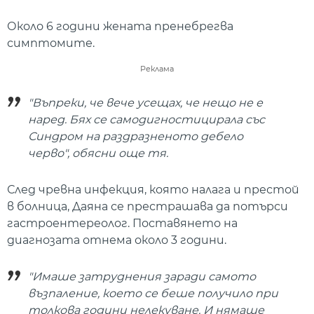
Около 6 години жената пренебрегва
симптомите.
Реклама
"Въпреки, че вече усещах, че нещо не е
наред. Бях се самодигностицирала със
Синдром на раздразненото дебело
черво", обясни още тя.
След чревна инфекция, която налага и престой
в болница, Даяна се престрашава да потърси
гастроентереолог. Поставянето на
диагнозата отнема около 3 години.
"Имаше затруднения заради самото
възпаление, което се беше получило при
толкова години нелекуване. И нямаше