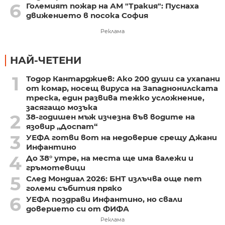
6
Големият пожар на АМ "Тракия": Пуснаха
движението в посока София
Реклама
НАЙ-ЧЕТЕНИ
1
Тодор Кантарджиев: Ако 200 души са ухапани
от комар, носещ вируса на Западнонилската
треска, един развива тежко усложнение,
засягащо мозъка
2
38-годишен мъж изчезна във водите на
язовир „Доспат“
3
УЕФА готви вот на недоверие срещу Джани
Инфантино
4
До 38° утре, на места ще има валежи и
гръмотевици
5
След Мондиал 2026: БНТ излъчва още пет
големи събития пряко
6
УЕФА поздрави Инфантино, но свали
доверието си от ФИФА
Реклама