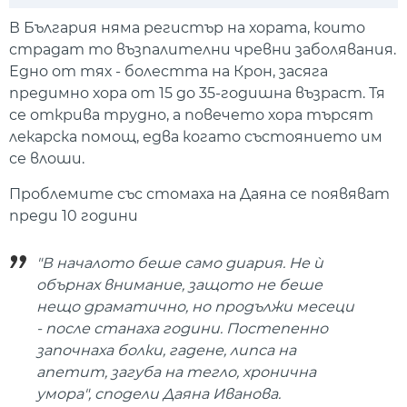
Play
Mute
Setti
В България няма регистър на хората, които
страдат то възпалителни чревни заболявания.
Едно от тях - болестта на Крон, засяга
предимно хора от 15 до 35-годишна възраст. Тя
се открива трудно, а повечето хора търсят
лекарска помощ, едва когато състоянието им
се влоши.
Проблемите със стомаха на Даяна се появяват
преди 10 години
"В началото беше само диария. Не ѝ
обърнах внимание, защото не беше
нещо драматично, но продължи месеци
- после станаха години. Постепенно
започнаха болки, гадене, липса на
апетит, загуба на тегло, хронична
умора", сподели Даяна Иванова.