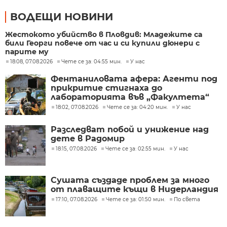
ВОДЕЩИ НОВИНИ
Жестокото убийство в Пловдив: Младежите са
били Георги повече от час и си купили дюнери с
парите му
18:08, 07.08.2026
Чете се за: 04:55 мин.
У нас
Фентаниловата афера: Агенти под
прикритие стигнаха до
лабораторията във „Факултета“
18:02, 07.08.2026
Чете се за: 04:20 мин.
У нас
Разследват побой и унижение над
дете в Радомир
18:15, 07.08.2026
Чете се за: 02:55 мин.
У нас
Сушата създаде проблем за много
от плаващите къщи в Нидерландия
17:10, 07.08.2026
Чете се за: 01:50 мин.
По света