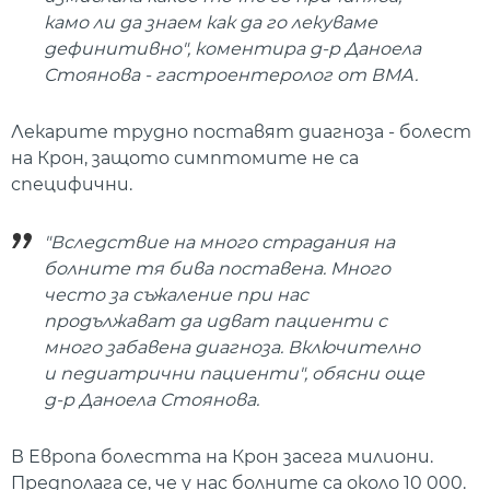
камо ли да знаем как да го лекуваме
дефинитивно", коментира д-р Даноела
Стоянова - гастроентеролог от ВМА.
Лекарите трудно поставят диагноза - болест
на Крон, защото симптомите не са
специфични.
"Вследствие на много страдания на
болните тя бива поставена. Много
често за съжаление при нас
продължават да идват пациенти с
много забавена диагноза. Включително
и педиатрични пациенти", обясни още
д-р Даноела Стоянова.
В Европа болестта на Крон засега милиони.
Предполага се, че у нас болните са около 10 000.