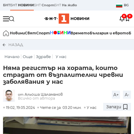
БНТ
БНТ
НОВИНИ
БНТ
Спорт
БНТ
На живо
BG
6
0
Новини
Свят
Спорт
Времето
България и еврото
Би
НАЗАД
Начало
Още
Здраве
У нас
Няма регистър на хората, които
страдат от възпалителни чревни
заболявания у нас
Альоша Шаламанов
A+
A-
от
Всичко от автора
Запази
19:02, 19.05.2024
Чете се за: 03:20 мин.
У нас