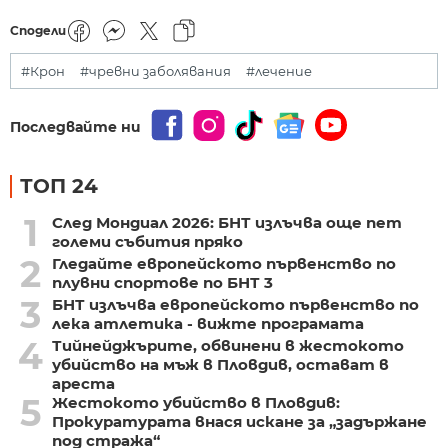
Сподели
#Крон
#чревни заболявания
#лечение
Последвайте ни
ТОП 24
1
След Мондиал 2026: БНТ излъчва още пет
големи събития пряко
2
Гледайте европейското първенство по
плувни спортове по БНТ 3
3
БНТ излъчва европейското първенство по
лека атлетика - вижте програмата
4
Тийнейджърите, обвинени в жестокото
убийство на мъж в Пловдив, остават в
ареста
5
Жестокото убийство в Пловдив:
Прокуратурата внася искане за „задържане
под стража“