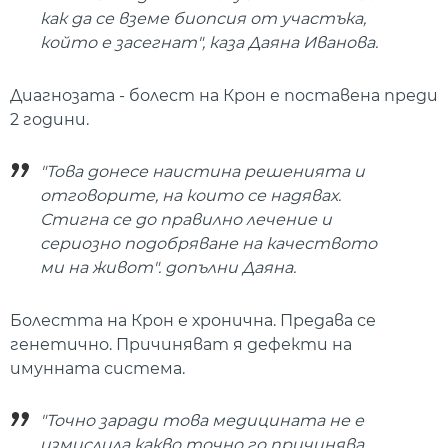
как да се вземе биопсия от участъка,
който е засегнат", каза Даяна Иванова.
Диагнозата - болест на Крон е поставена преди
2 години.
"Това донесе наистина решенията и
отговорите, на които се надявах.
Стигна се до правилно лечение и
сериозно подобряване на качеството
ми на живот". допълни Даяна.
Болестта на Крон е хронична. Предава се
генетично. Причиняват я дефекти на
имунната система.
"Точно заради това медицината не е
измислила какво точно го причинява,