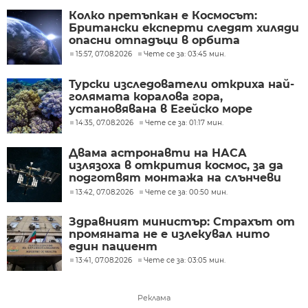
Колко претъпкан е Космосът:
Британски експерти следят хиляди
опасни отпадъци в орбита
15:57, 07.08.2026
Чете се за: 03:45 мин.
Турски изследователи откриха най-
голямата коралова гора,
установявана в Егейско море
14:35, 07.08.2026
Чете се за: 01:17 мин.
Двама астронавти на НАСА
излязоха в открития космос, за да
подготвят монтажа на слънчеви
батерии
13:42, 07.08.2026
Чете се за: 00:50 мин.
Здравният министър: Страхът от
промяната не е излекувал нито
един пациент
13:41, 07.08.2026
Чете се за: 03:05 мин.
Реклама