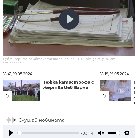
Субтитрите са автоматично генерирани и може да съдържат
неточности.
18:41, 19.05.2024
18:19, 19.05.2024
Тежка катастрофа с
Г
жертва във Варна
м
Н
з
б
Слушай новината
-03:14