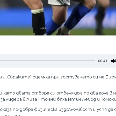
-00:41
M
ъп. „Свраките“ оцеляха при гостуването си на Бир
 като двата отбора си отбелязаха по два гола в н
а за лидера в Лига 1 точни бяха Итън Леърд и Томок
аза по-добра физическа издръжливост и успя да с
-а минута.