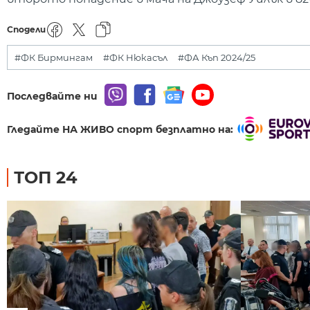
Сподели
#ФК Бирмингам
#ФК Нюкасъл
#ФА Къп 2024/25
Последвайте ни
Гледайте НА ЖИВО спорт безплатно на:
ТОП 24