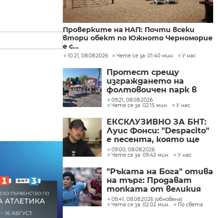
Проверките на НАП: Почти всеки
втори обект по Южното Черноморие
е с...
10:21, 08.08.2026
Чете се за: 01:40 мин.
У нас
Протест срещу
изграждането на
фолтовоичен парк в
хасковската община
09:21, 08.08.2026
Чете се за: 02:15 мин.
У нас
Стамболово
ЕКСКЛУЗИВНО ЗА БНТ:
Луис Фонси: "Despacito"
е песента, която ще
изпълнявам до края на
09:00, 08.08.2026
Чете се за: 09:42 мин.
У нас
живота си
"Ръката на Бога" отива
на търг: Продават
топката от великия
гол на Марадона
08:41, 08.08.2026 (обновена)
Чете се за: 02:02 мин.
По света