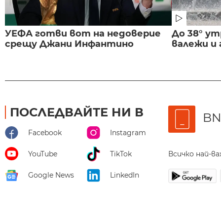
УЕФА готви вот на недоверие
До 38° ут
срещу Джани Инфантино
валежи и
ПОСЛЕДВАЙТЕ НИ В
BN
Facebook
Instagram
Всичко най-в
YouTube
TikTok
Google News
LinkedIn