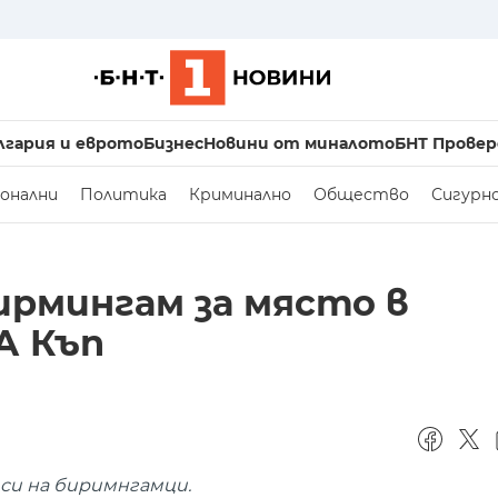
лгария и еврото
Бизнес
Новини от миналото
БНТ Провер
онални
Политика
Криминално
Общество
Сигурн
ирмингам за място в
А Къп
 си на биримнгамци.