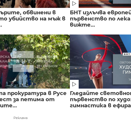
ърите, обвинени в
БНТ излъчва европе
о убийство на мъж в
първенство по лека
.
вижте...
а прокуратура в Русе
Гледайте световн
рест за петима от
първенство по худ
ите...
гимнастика в ефира.
Реклама