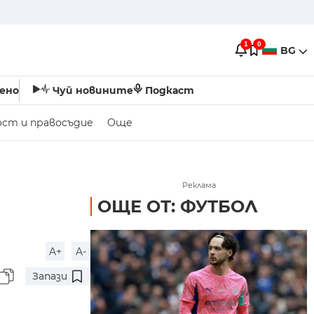
1
0
BG
ено
Чуй новините
Подкаст
ост и правосъдие
Още
Реклама
ОЩЕ ОТ: ФУТБОЛ
A+
A-
Запази