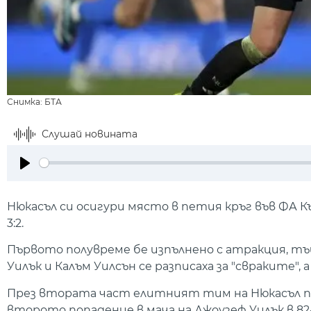
Снимка: БТА
Слушай новината
Play
Нюкасъл си осигури място в петия кръг във ФА К
3:2.
Първото полувреме бе изпълнено с атракция, тъй
Уилък и Калъм Уилсън се разписаха за "свраките", 
През втората част елитният тим на Нюкасъл пок
второто попадение в мача на Джоузеф Уилък в 82