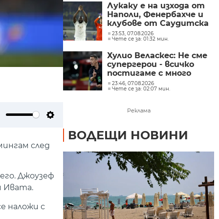
Лукаку е на изхода от
Наполи, Фенербахче и
клубове от Саудитска
Арабия следят
23:53, 07.08.2026
Чете се за: 01:32 мин.
ситуацията
Хулио Веласкес: Не сме
супергерои - всичко
постигаме с много
труд
23:46, 07.08.2026
Чете се за: 02:07 мин.
Реклама
ute
Settings
ВОДЕЩИ НОВИНИ
мингам след
его. Джоузеф
и Ивата.
е наложи с