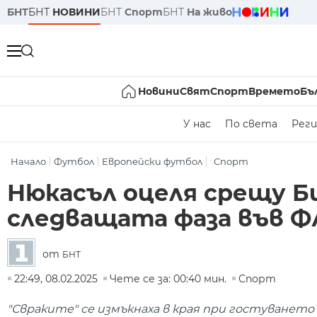
БНТ
БНТ
НОВИНИ
БНТ
Спорт
БНТ
На живо
Новини
Свят
Спорт
Времето
Бъ
У нас
По света
Реги
Начало
Футбол
Европейски футбол
Спорт
Нюкасъл оцеля срещу Б
следващата фаза във Ф
от
БНТ
22:49, 08.02.2025
Чете се за: 00:40 мин.
Спорт
"Свраките" се измъкнаха в края при гостуването