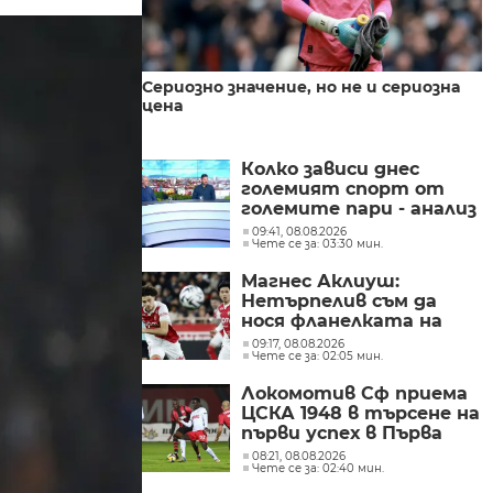
Сериозно значение, но не и сериозна
цена
Колко зависи днес
големият спорт от
големите пари - анализ
на Никола Ибришимов и
09:41, 08.08.2026
Чете се за: 03:30 мин.
Павел Колев
Магнес Аклиуш:
Нетърпелив съм да
нося фланелката на
ПСЖ и да продължа да
09:17, 08.08.2026
Чете се за: 02:05 мин.
се развивам в този
велик клуб
Локомотив Сф приема
ЦСКА 1948 в търсене на
първи успех в Първа
лига
08:21, 08.08.2026
Чете се за: 02:40 мин.