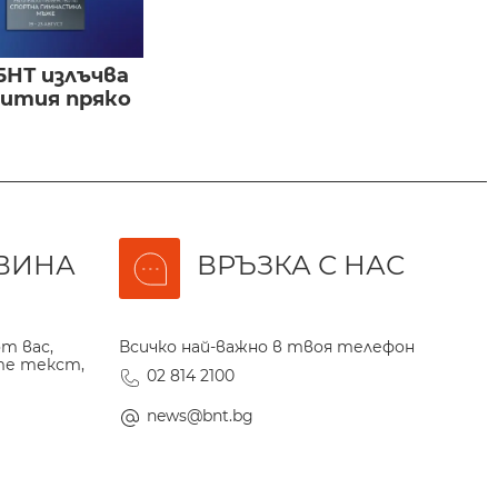
БНТ излъчва
бития пряко
ВИНА
ВРЪЗКА С НАС
т вас,
Всичко най-важно в твоя телефон
те текст,
02 814 2100
news@bnt.bg