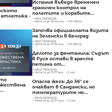
Испания въведе временен
граничен контрол на
йското
полетите и корабите...
 атлетика -
08:14, 08.08.2026
Чете се за: 00:45 мин.
По света
Започва официалната визита
на Зеленски в Белград
08:27, 08.08.2026
Чете се за: 01:00 мин.
По света
Делото за фентанила: Съдът
в Русе остави в ареста
петима от...
08:03, 08.08.2026
Чете се за: 01:37 мин.
У нас
ото
Опасна жега: До 36° се
ожествена
очакват в Сандански, но
..
температурите не...
08:49, 08.08.2026
Чете се за: 02:37 мин.
У нас