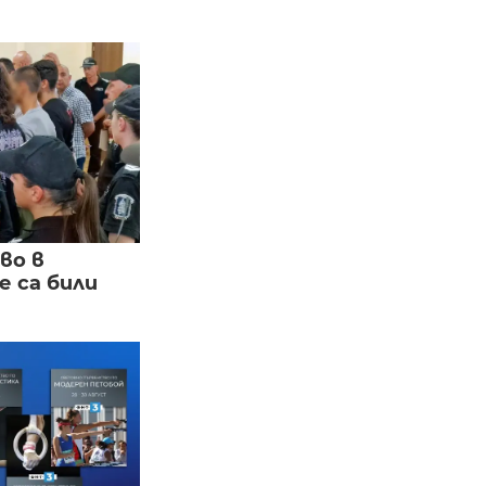
во в
 са били