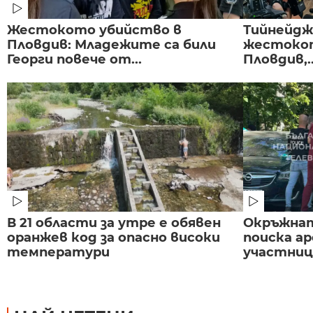
Жестокото убийство в
Тийнейдж
Пловдив: Младежите са били
жестокот
Георги повече от...
Пловдив,..
В 21 области за утре е обявен
Окръжнат
оранжев код за опасно високи
поиска а
температури
участниц