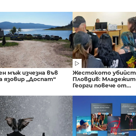
ен мъж изчезна във
Жестокото убийст
а язовир „Доспат“
Пловдив: Младежите
Георги повече от...