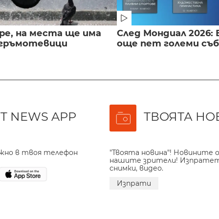
ре, на места ще има
След Мондиал 2026: 
 гръмотевици
още пет големи съ
T NEWS APP
ТВОЯТА НО
ажно в твоя телефон
"Твоята новина"! Новините о
нашите зрители! Изпрате
снимки, видео.
Изпрати