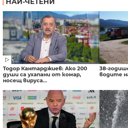
НАЙ-ЧЕТЕНИ
Тодор Кантарджиев: Ако 200
38-годиш
души са ухапани от комар,
водите н
носещ вируса...