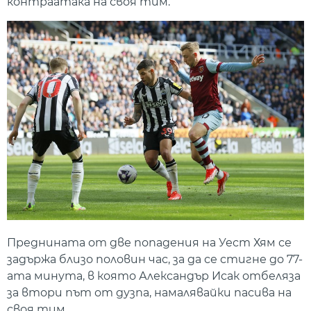
контраатака на своя тим.
Преднината от две попадения на Уест Хям се
задържа близо половин час, за да се стигне до 77-
ата минута, в която Александър Исак отбеляза
за втори път от дузпа, намалявайки пасива на
своя тим.