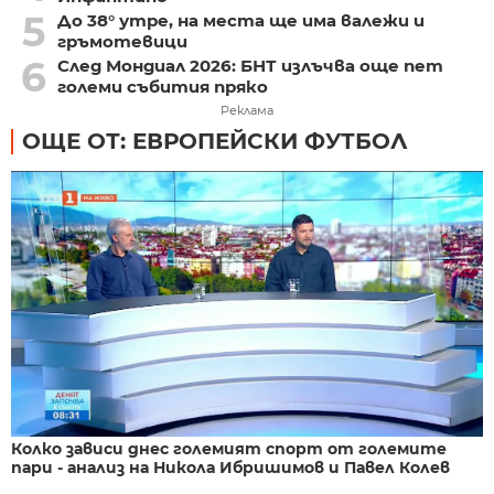
5
До 38° утре, на места ще има валежи и
гръмотевици
6
След Мондиал 2026: БНТ излъчва още пет
големи събития пряко
Реклама
ОЩЕ ОТ: ЕВРОПЕЙСКИ ФУТБОЛ
Колко зависи днес големият спорт от големите
пари - анализ на Никола Ибришимов и Павел Колев