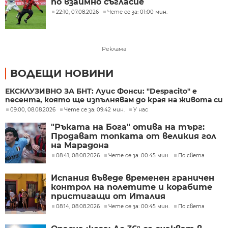
по взаимно съгласие
22:10, 07.08.2026
Чете се за: 01:00 мин.
Реклама
ВОДЕЩИ НОВИНИ
ЕКСКЛУЗИВНО ЗА БНТ: Луис Фонси: "Despacito" е
песента, която ще изпълнявам до края на живота си
09:00, 08.08.2026
Чете се за: 09:42 мин.
У нас
"Ръката на Бога" отива на търг:
Продават топката от великия гол
на Марадона
08:41, 08.08.2026
Чете се за: 00:45 мин.
По света
Испания въведе временен граничен
контрол на полетите и корабите
пристигащи от Италия
08:14, 08.08.2026
Чете се за: 00:45 мин.
По света