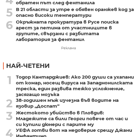
4
обратен път след фентанила
5
В 21 области за утре е обявен оранжев код за
опасно високи температури
6
Окръжната прокуратура в Русе поиска
арест за петима от участниците в
групите, свързани с разбитата
лаборатория за фентанил
Реклама
НАЙ-ЧЕТЕНИ
1
Тодор Кантарджиев: Ако 200 души са ухапани
от комар, носещ вируса на Западнонилската
треска, един развива тежко усложнение,
засягащо мозъка
2
38-годишен мъж изчезна във водите на
язовир „Доспат“
3
Жестокото убийство в Пловдив:
Младежите са били Георги повече от час и
си купили дюнери с парите му
4
УЕФА готви вот на недоверие срещу Джани
Инфантино