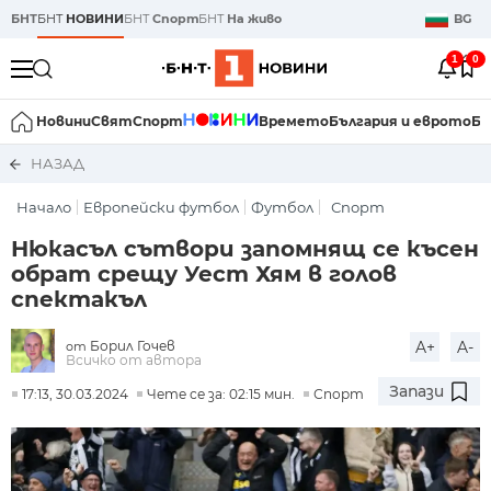
БНТ
БНТ
НОВИНИ
БНТ
Спорт
БНТ
На живо
BG
1
0
Новини
Свят
Спорт
Времето
България и еврото
Би
НАЗАД
Начало
Европейски футбол
Футбол
Спорт
Нюкасъл сътвори запомнящ се късен
обрат срещу Уест Хям в голов
спектакъл
Борил Гочев
A+
A-
от
Всичко от автора
Запази
17:13, 30.03.2024
Чете се за: 02:15 мин.
Спорт