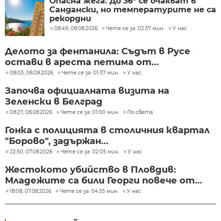
Опасна жега: До 36° се очакват в
Сандански, но температурите не са
рекордни
08:49, 08.08.2026
Чете се за: 02:37 мин.
У нас
Делото за фентанила: Съдът в Русе
остави в ареста петима от...
08:03, 08.08.2026
Чете се за: 01:37 мин.
У нас
Започва официалната визита на
Зеленски в Белград
08:27, 08.08.2026
Чете се за: 01:00 мин.
По света
Гонка с полицията в столичния квартал
"Борово", задържан...
22:50, 07.08.2026
Чете се за: 02:05 мин.
У нас
Жестокото убийство в Пловдив:
Младежите са били Георги повече от...
18:08, 07.08.2026
Чете се за: 04:55 мин.
У нас