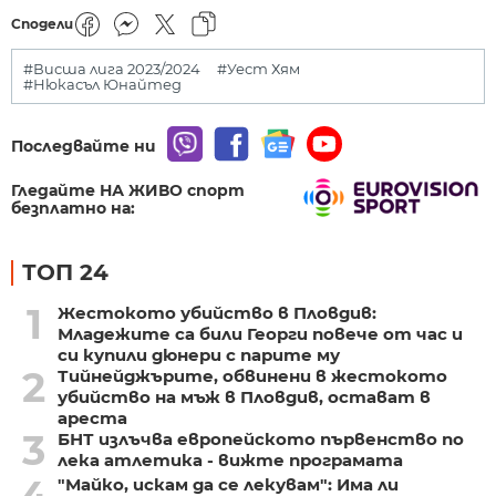
Сподели
#Висша лига 2023/2024
#Уест Хям
#Нюкасъл Юнайтед
Последвайте ни
Гледайте НА ЖИВО спорт
безплатно на:
ТОП 24
1
Жестокото убийство в Пловдив:
Младежите са били Георги повече от час и
си купили дюнери с парите му
2
Тийнейджърите, обвинени в жестокото
убийство на мъж в Пловдив, остават в
ареста
3
БНТ излъчва европейското първенство по
лека атлетика - вижте програмата
"Майко, искам да се лекувам": Има ли