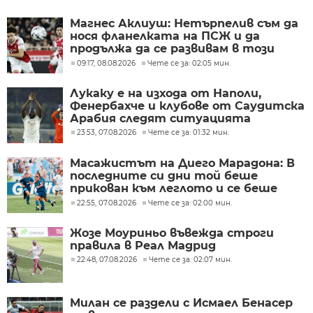
Магнес Аклиуш: Нетърпелив съм да
нося фланелката на ПСЖ и да
продължа да се развивам в този
велик клуб
09:17, 08.08.2026
Чете се за: 02:05 мин.
Лукаку е на изхода от Наполи,
Фенербахче и клубове от Саудитска
Арабия следят ситуацията
23:53, 07.08.2026
Чете се за: 01:32 мин.
Масажистът на Диего Марадона: В
последните си дни той беше
прикован към леглото и се беше
предал
22:55, 07.08.2026
Чете се за: 02:00 мин.
Жозе Моуриньо въвежда строги
правила в Реал Мадрид
22:48, 07.08.2026
Чете се за: 02:07 мин.
Милан се раздели с Исмаел Бенасер