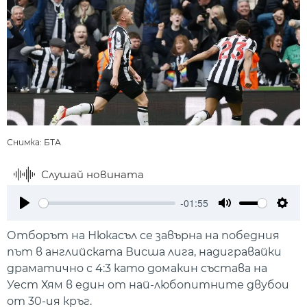
Снимка: БТА
Слушай новината
-01:55
Play
Mute
Setti
Отборът на Нюкасъл се завърна на победния
път в английската Висша лига, надигравайки
драматично с 4:3 като домакин състава на
Уест Хям в един от най-любопитните двубои
от 30-ия кръг.