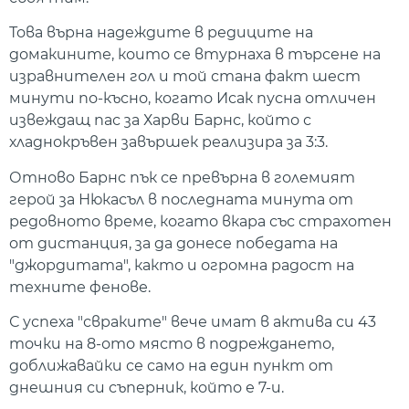
Това върна надеждите в редиците на
домакините, които се втурнаха в търсене на
изравнителен гол и той стана факт шест
минути по-късно, когато Исак пусна отличен
извеждащ пас за Харви Барнс, който с
хладнокръвен завършек реализира за 3:3.
Отново Барнс пък се превърна в големият
герой за Нюкасъл в последната минута от
редовното време, когато вкара със страхотен
от дистанция, за да донесе победата на
"джордитата", както и огромна радост на
техните фенове.
С успеха "свраките" вече имат в актива си 43
точки на 8-ото място в подреждането,
доближавайки се само на един пункт от
днешния си съперник, който е 7-и.