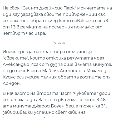
На своя "Сейнт Джеймсис Парк" момчетата на
Еди Хау зарадваха своите привърженици със
страхотен обрат, след като наваксаха пасив
от 1:3 в рамките на последния по-малко от
четвърт час игра.
Реклама
Иначе срещата стартира отлично за
"свраките", които откриха резултата чрез
Александър Исак от дузпа още в 6-ата минута,
но до почивката Майкъл Антонио и Мохамед
Кудус осигуриха пълния обрат за гостите от
Лондон.
В началото на втората част "чуковете" дори
стигнаха и до аванс от два гола, когато в 48-
ата минута Джарод Боуен беше точен за 3:1,
завършвайки успешно светкавична