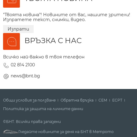
"Твоята новина"! Новините от вас, нашите зрители!
Изпратете текст, снимки, видео.
Изпрати
ВРЪЗКА С НАС
Всичко най-важно в твоя телефон
02 814 2100
news@bnt.bg
Общи условия за ползване
Обратна връзка
СЕМ
ECPT
Политика за защита на личните данни
©БНТ. Всички права запазени
Гледайте новините за деня на БНТ в Метрото