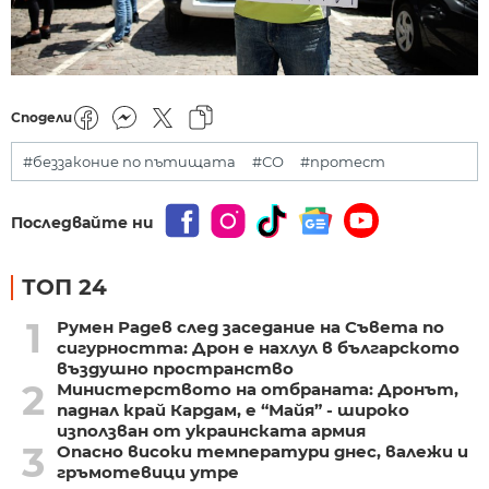
Сподели
#беззаконие по пътищата
#СО
#протест
Последвайте ни
ТОП 24
1
Румен Радев след заседание на Съвета по
сигурността: Дрон е нахлул в българското
въздушно пространство
2
Министерството на отбраната: Дронът,
паднал край Кардам, е “Майя” - широко
използван от украинската армия
3
Опасно високи температури днес, валежи и
гръмотевици утре