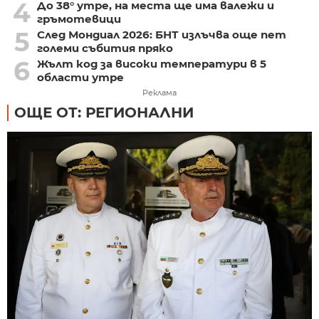
4
До 38° утре, на места ще има валежи и
гръмотевици
5
След Мондиал 2026: БНТ излъчва още пет
големи събития пряко
6
Жълт код за високи температури в 5
области утре
Реклама
ОЩЕ ОТ: РЕГИОНАЛНИ