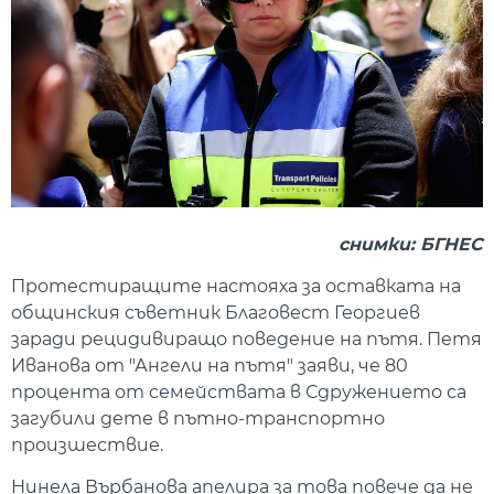
снимки: БГНЕС
Протестиращите настояха за оставката на
общинския съветник Благовест Георгиев
заради рецидивиращо поведение на пътя. Петя
Иванова от "Ангели на пътя" заяви, че 80
процента от семействата в Сдружението са
загубили дете в пътно-транспортно
произшествие.
Нинела Върбанова апелира за това повече да не