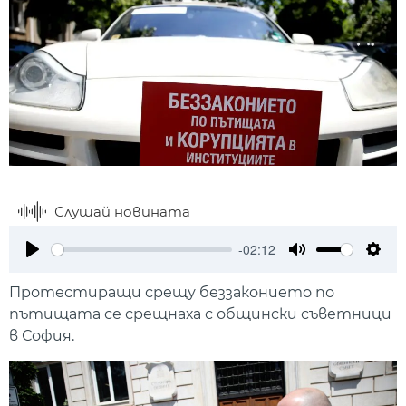
Слушай новината
-02:12
Play
Mute
Setti
Протестиращи срещу беззаконието по
пътищата се срещнаха с общински съветници
в София.