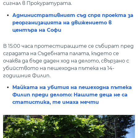
сигнал в Прокуратурата.
Административният съд спря проекта за
реорганизацията на движението в
центъра на Софи
В 15:00 часа протестиращите се събират пред
сградата на Съдебната палата, където се
очаква да бъде даден ход на делото, свързано с
убийството на пешеходна пътека на 14-
годишния Филип.
Майката на убития на пешеходна пътека
Филип преди делото: Нашите деца не са
статистика, те имаха мечти