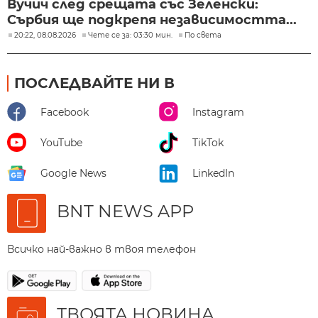
Вучич след срещата със Зеленски:
Сърбия ще подкрепя независимостта...
20:22, 08.08.2026
Чете се за: 03:30 мин.
По света
ПОСЛЕДВАЙТЕ НИ В
Facebook
Instagram
YouTube
TikTok
Google News
LinkedIn
BNT NEWS APP
Всичко най-важно в твоя телефон
ТВОЯТА НОВИНА