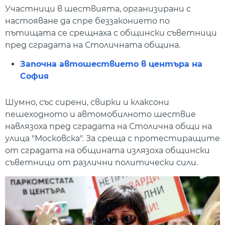
Участници в шествията, организирани с
настояване да спре беззаконието по
пътищата се срещнаха с общински съветници
пред сградата на Столичната община.
Започна автошествието в центъра на
София
Шумно, със сирени, свирки и клаксони
пешеходното и автомобилното шествие
навлязоха пред сградата на Столична общи на
улица "Московска". За среща с протестиращите
от сградата на общината излязоха общински
съветници от различни политически сили.