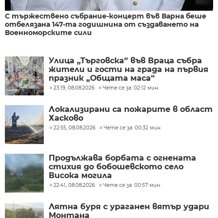
С тържествено събрание-концерт във Варна беше
отбелязана 147-та годишнина от създаването на
Военноморските сили
Улица „Търговска“ във Враца събра
жители и гости на града на първия
празник „Общата маса“
23:19, 08.08.2026
Чете се за: 02:12 мин.
Локализирани са пожарите в област
Хасково
22:55, 08.08.2026
Чете се за: 00:32 мин.
Продължава борбата с огнената
стихия до бобошевското село
Висока могила
22:41, 08.08.2026
Чете се за: 00:57 мин.
Лятна буря с ураганен вятър удари
Монтана