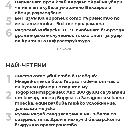
4
Падналият дрон край Кардам: Украйна увери,
че не е атакувала умишлено България и
обеща разследване
5
БНТ излъчва европейското първенство по
лека атлетика - вижте програмата
6
Радослав Рибарски, ПП: Основният въпрос за
дрона е дали е случайност, или опит за удар
по критична инфраструктура
Реклама
НАЙ-ЧЕТЕНИ
1
Жестокото убийство в Пловдив:
Младежите са били Георги повече от час и
си купили дюнери с парите му
2
Тодор Кантарджиев: Ако 200 души са ухапани
от комар, носещ вируса на Западнонилската
треска, един развива тежко усложнение,
засягащо мозъка
3
Румен Радев след заседание на Съвета по
сигурността: Дрон е нахлул в българското
въздушно пространство