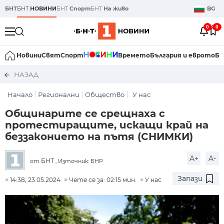
БНТ
БНТ
НОВИНИ
БНТ
Спорт
БНТ
На живо
BG
0
0
Новини
Свят
Спорт
Времето
България и еврото
Би
НАЗАД
Начало
Регионални
Общество
У нас
Общинарите се срещнаха с
протестиращите, искащи край на
беззаконието на пътя (СНИМКИ)
A+
A-
БНТ
от
, Източник: БНР
Запази
14:38, 23.05.2024
Чете се за: 02:15 мин.
У нас