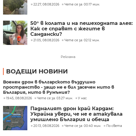
22:27, 08.08.2026
Чете се за: 00:17 мин.
50° в колата и на пешеходната алея:
Как се справят с жегите в
Сандански?
21:05, 08.08.2026
Чете се за: 02:12 мин.
Реклама
ВОДЕЩИ НОВИНИ
Военен дрон в българското въздушно
пространство - защо не е бил засечен нито в
България, нито в Румъния?
19:45, 08.08.2026
Чете се за: 03:27 мин.
У нас
Падналият дрон край Кардам:
Украйна увери, че не е атакувала
умишлено България и обеща
разследване
20:13, 08.08.2026
Чете се за: 00:40 мин.
По света