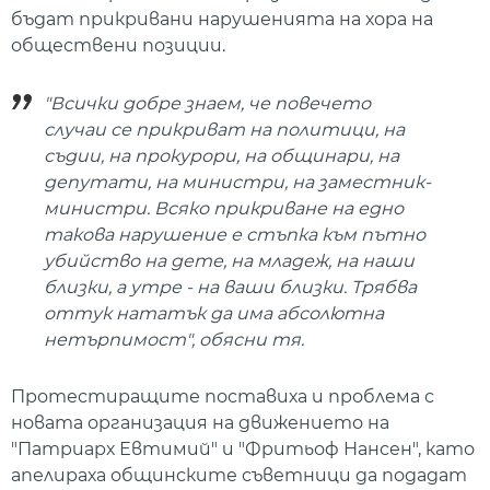
бъдат прикривани нарушенията на хора на
обществени позиции.
"Всички добре знаем, че повечето
случаи се прикриват на политици, на
съдии, на прокурори, на общинари, на
депутати, на министри, на заместник-
министри. Всяко прикриване на едно
такова нарушение е стъпка към пътно
убийство на дете, на младеж, на наши
близки, а утре - на ваши близки. Трябва
оттук нататък да има абсолютна
нетърпимост", обясни тя.
Протестиращите поставиха и проблема с
новата организация на движението на
"Патриарх Евтимий" и "Фритьоф Нансен", като
апелираха общинските съветници да подадат