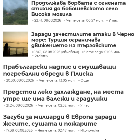
Продължава борбата с огнената
стихия до бобошевското село
Висока могила
22:41, 08.08.2026
Чете се за: 00:57 мин.
У нас
Заради зачестилите атаки в Черно
море: Турция ограничава
движението на търговските
кораби
18:01, 08.08.2026 (обновена)
Чете се за: 01:05 мин.
Балкани
Прабългарски надпис и смущаващи
погребални обреди в Плиска
20:30, 08.08.2026
Чете се за: 13:05 мин.
Още
Предстои леко захлаждане, на места
утре ще има валежи и градушки
21:24, 08.08.2026
Чете се за: 02:32 мин.
У нас
Загуби за милиарди в Европа заради
жегите, сушата и пожарите
17:38, 08.08.2026
Чете се за: 02:47 мин.
Икономика