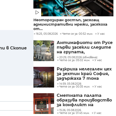
Неоторозиран достъп, засягащ
административни мрежи, засякоха
от...
16:25, 05.08.2026
Чете се за: 00:52 мин.
У нас
Антимафиоти от Русе
първи засекли следите
ти в Скопие
на групата,
произвеждала
20:29, 05.08.2026 (обновена)
Чете се за: 05:02 мин.
У нас
фентанил в София
Разкриха нелегален цех
за зехтин край София,
задържаха 7 тона
продукт без марка
14:59, 05.08.2026
Чете се за: 00:35 мин.
У нас
Сметната палата
образува производство
за конфликт на
интереси при Делян
15:26, 05.08.2026
Чете се за: 01:45 мин.
У нас
Пеевски