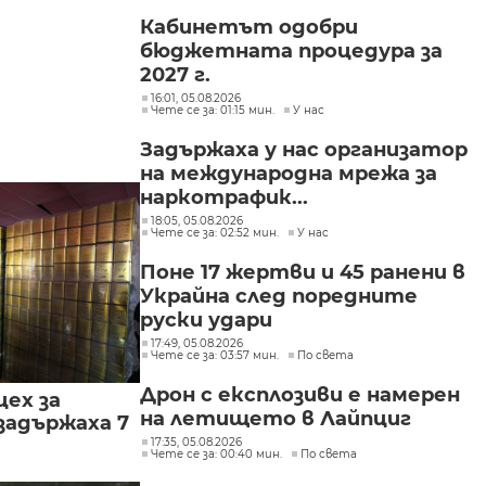
Кабинетът одобри
бюджетната процедура за
2027 г.
16:01, 05.08.2026
Чете се за: 01:15 мин.
У нас
Задържаха у нас организатор
на международна мрежа за
наркотрафик...
18:05, 05.08.2026
Чете се за: 02:52 мин.
У нас
Поне 17 жертви и 45 ранени в
Украйна след поредните
руски удари
17:49, 05.08.2026
Чете се за: 03:57 мин.
По света
Дрон с експлозиви е намерен
цех за
на летището в Лайпциг
задържаха 7
17:35, 05.08.2026
Чете се за: 00:40 мин.
По света