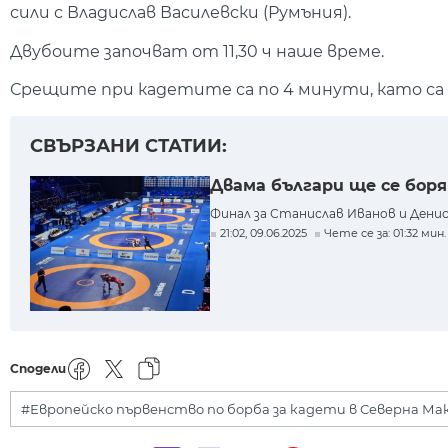
сили с Владислав Василевски (Румъния).
Двубоите започват от 11,30 ч наше време.
Срещите при кадетите са по 4 минути, като са 
СВЪРЗАНИ СТАТИИ:
Двама българи ще се боря
Финал за Станислав Иванов и Денис
21:02, 09.06.2025
Чете се за: 01:32 мин.
Сподели
#Европейско първенство по борба за кадети в Северна Ма