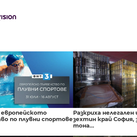
 европейското
Разкриха нелегален 
во по плувни спортове
зехтин край София, 
тона...