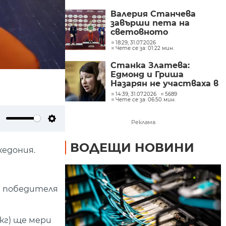
Валерия Станчева
завърши пета на
световното
първенство за кадетки
18:29, 31.07.2026
Чете се за: 01:22 мин.
в Баку
Станка Златева:
Едмонд и Гриша
Назарян не участваха в
подготвителните
14:39, 31.07.2026
5689
Чете се за: 06:50 мин.
лагери заради липса на
отговор от ЦСКА
Реклама
ute
Settings
ВОДЕЩИ НОВИНИ
кедония.
ва победителя
 кг) ще мери