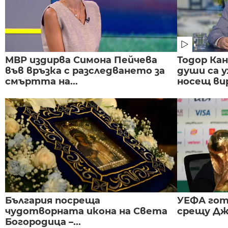
МВР издирва Симона Пейчева
Тодор Ка
във връзка с разследването за
души са у
смъртта на...
носещ вир
България посреща
УЕФА гот
чудотворната икона на Света
срещу Дж
Богородица –...