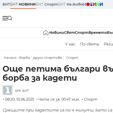
БНТ
БНТ
НОВИНИ
БНТ
Спорт
БНТ
На живо
Новини
Свят
Спорт
Времето
Бъ
У нас
По света
Реги
Начало
Борба
Други спортове
Спорт
Още петима българи във
борба за кадети
от
БНТ
08:20, 10.06.2025
Чете се за: 00:47 мин.
Спорт
Срещите при кадетите са по 4 минути, като са 