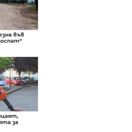
езна във
Доспат“
ицаят,
ята за