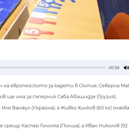
-00:56
M
на европейското за кадети в Скопие, Северна Ма
в ще има за съперник Саба Абашидзе (Грузия).
Иля Ванжул (Украйна), а Живко Хинков (60 кг) очак
 срещу Каспер Голонка (Полша), а Иван Николов (92