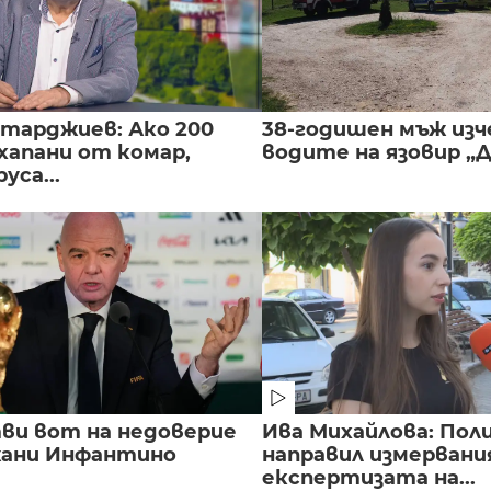
нтарджиев: Ако 200
38-годишен мъж изч
хапани от комар,
водите на язовир „
уса...
ви вот на недоверие
Ива Михайлова: Пол
ани Инфантино
направил измервани
експертизата на...