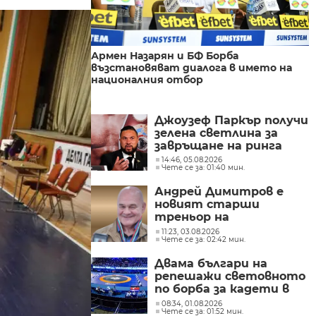
Армен Назарян и БФ Борба
възстановяват диалога в името на
националния отбор
Джоузеф Паркър получи
зелена светлина за
завръщане на ринга
14:46, 05.08.2026
Чете се за: 01:40 мин.
Андрей Димитров е
новият старши
треньор на
националния отбор по
11:23, 03.08.2026
Чете се за: 02:42 мин.
борба в класическия
стил
Двама българи на
репешажи световното
по борба за кадети в
Баку
08:34, 01.08.2026
Чете се за: 01:52 мин.