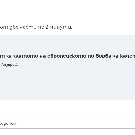
от две части по 2 минути.
т за златото на европейското по борба за каде
 Лазаров.
кедония