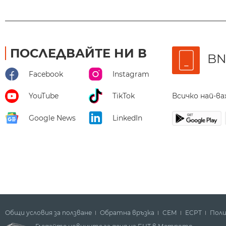
ПОСЛЕДВАЙТЕ НИ В
BN
Facebook
Instagram
Всичко най-в
YouTube
TikTok
Google News
LinkedIn
Общи условия за ползване
Обратна връзка
СЕМ
ECPT
Поли