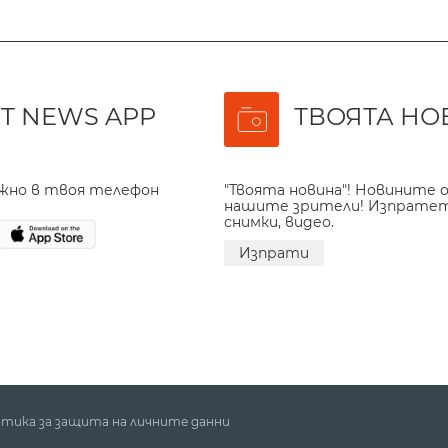
T NEWS APP
ТВОЯТА НО
ажно в твоя телефон
"Твоята новина"! Новините о
нашите зрители! Изпрате
снимки, видео.
Изпрати
тика за защита на личните данни