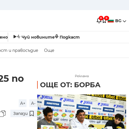
0
0
BG
ено
Чуй новините
Подкаст
ост и правосъдие
Още
25 по
Реклама
ОЩЕ ОТ: БОРБА
A+
A-
Запази