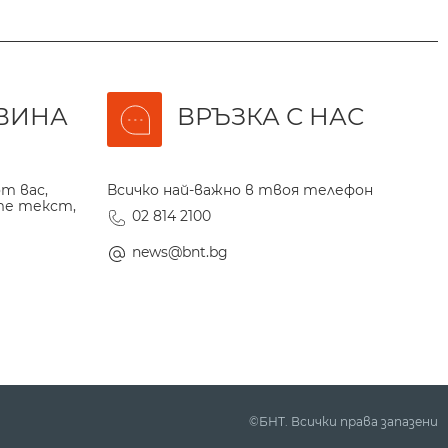
ВИНА
ВРЪЗКА С НАС
т вас,
Всичко най-важно в твоя телефон
те текст,
02 814 2100
news@bnt.bg
©БНТ. Всички права запазени