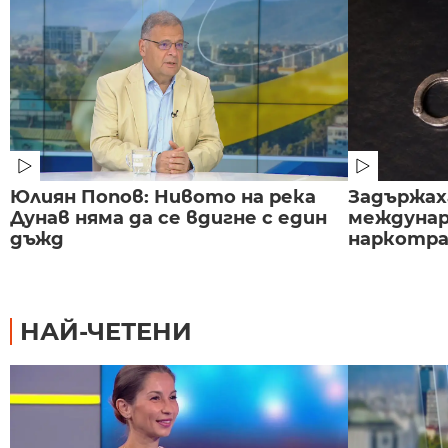
Юлиян Попов: Нивото на река
Задържаха
Дунав няма да се вдигне с един
междунар
дъжд
наркотраф
НАЙ-ЧЕТЕНИ