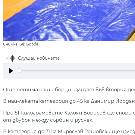
Снимка: БФ Борба
Слушай новината
Play
Още петима наши борци излизат във втория ден 
В най-леката категория до 45 кг Данимир Йордано
При 51-килограмовите Калоян Борисов ще спори с 
от двубоя между сърбин и руснак.
В категория до 71 кг Мирослав Решовски ще излезе