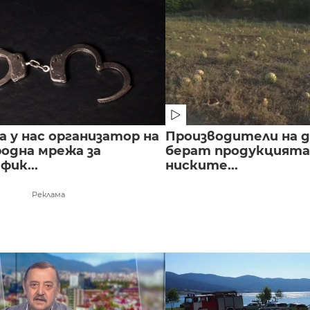
 у нас организатор на
Производители на д
одна мрежа за
берат продукцията 
ик...
ниските...
Реклама