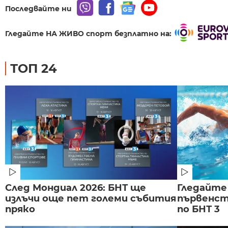
Последвайте ни
Гледайте НА ЖИВО спорт безплатно на:
ТОП 24
След Мондиал 2026: БНТ ще
Гледайте
излъчи още пет големи събития
първенст
пряко
по БНТ 3