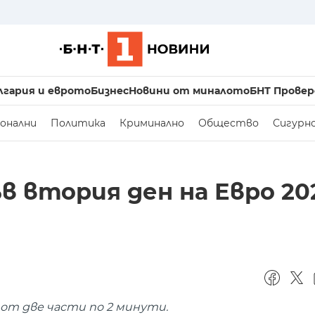
лгария и еврото
Бизнес
Новини от миналото
БНТ Провер
онални
Политика
Криминално
Общество
Сигурн
 втория ден на Евро 20
от две части по 2 минути.