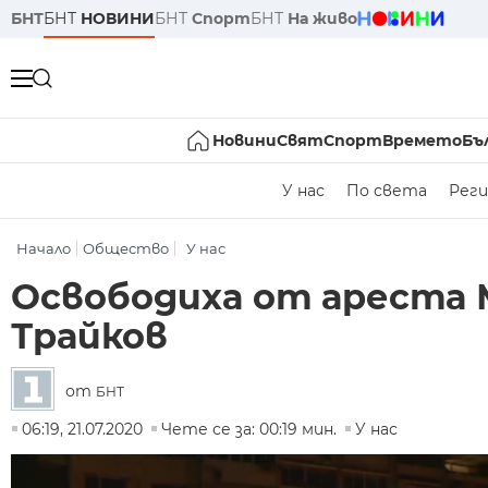
БНТ
БНТ
НОВИНИ
БНТ
Спорт
БНТ
На живо
Новини
Свят
Спорт
Времето
Бъ
У нас
По света
Реги
Начало
Общество
У нас
Освободиха от ареста 
Трайков
от
БНТ
06:19, 21.07.2020
Чете се за: 00:19 мин.
У нас