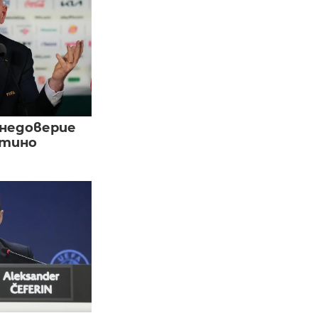
 недоверие
нтино