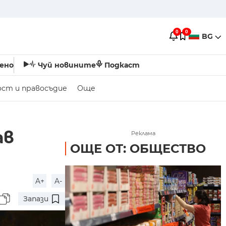
0
0
BG
ено
Чуй новините
Подкаст
ост и правосъдие
Още
ав
Реклама
ОЩЕ ОТ: ОБЩЕСТВО
A+
A-
Запази