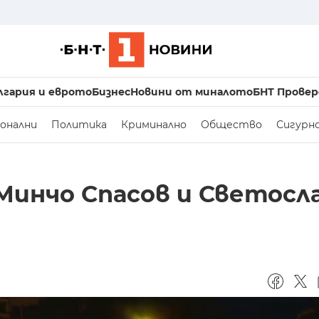
лгария и еврото
Бизнес
Новини от миналото
БНТ Провер
онални
Политика
Криминално
Общество
Сигурн
Минчо Спасов и Светосл