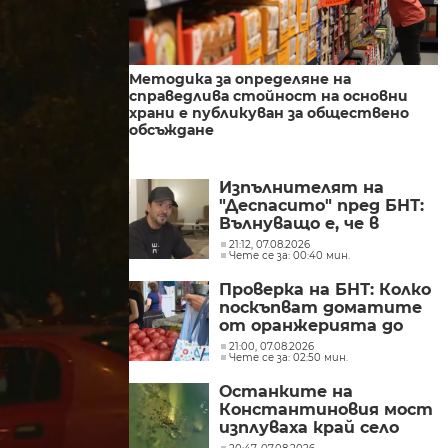
Методика за определяне на
справедлива стойност на основни
храни е публикуван за обществено
обсъждане
Изпълнителят на
"Деспасито" пред БНТ:
Вълнуващо е, че в
България хората пеят
21:12, 07.08.2026
Чете се за: 00:40 мин.
и танцуват на моите
песни
Проверка на БНТ: Колко
поскъпват доматите
от оранжерията до
магазина?
21:00, 07.08.2026
Чете се за: 02:50 мин.
Останките на
Константиновия мост
изплуваха край село
Гиген