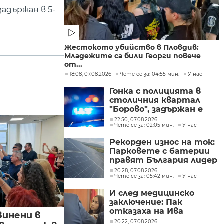
задържан в 5-
Жестокото убийство в Пловдив:
Младежите са били Георги повече
от...
18:08, 07.08.2026
Чете се за: 04:55 мин.
У нас
Гонка с полицията в
столичния квартал
"Борово", задържан е
мъж, у когото са
22:50, 07.08.2026
Чете се за: 02:05 мин.
У нас
намерени 460 000 евро
Рекорден износ на ток:
Парковете с батерии
правят България лидер
на пазара
20:28, 07.08.2026
Чете се за: 05:42 мин.
У нас
И след медицинско
заключение: Пак
отказаха на Ива
винени в
Михайлова да се лекува
20:22, 07.08.2026