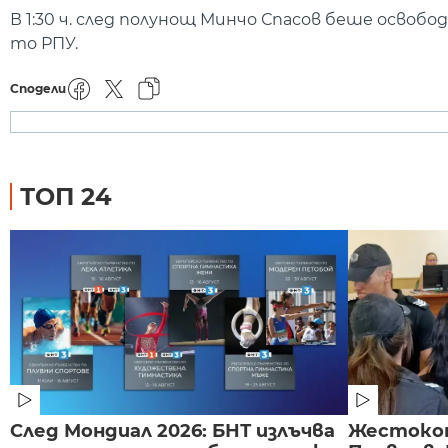
В 1:30 ч. след полунощ Минчо Спасов беше освобо
то РПУ.
Сподели
ТОП 24
След Мондиал 2026: БНТ излъчва
Жестоко