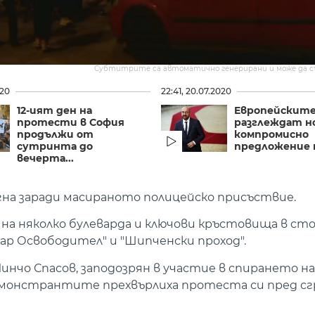
Субтитрите са автоматично генерирани и може да 
020
22:41, 20.07.2020
12-ият ден на
Eвропейските
протести в София
разглеждат н
продължи от
компромисно
сутринта до
предложение н
вечерта...
игна заради масираното полицейско присъствие.
 няколко булеварда и ключови кръстовища в сто
Цар Освободител" и "Шипченски проход".
чо Спасов, заподозрян в участие в спирането на
демонстрантите прехвърлиха протеста си пред с