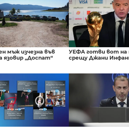
ен мъж изчезна във
УЕФА готви вот на
а язовир „Доспат“
срещу Джани Инфа