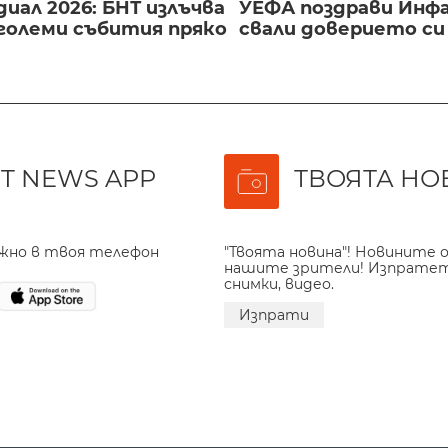
иал 2026: БНТ излъчва
УЕФА поздрави Инфа
големи събития пряко
свали доверието с
T NEWS APP
ТВОЯТА НО
ажно в твоя телефон
"Твоята новина"! Новините о
нашите зрители! Изпрате
снимки, видео.
Изпрати