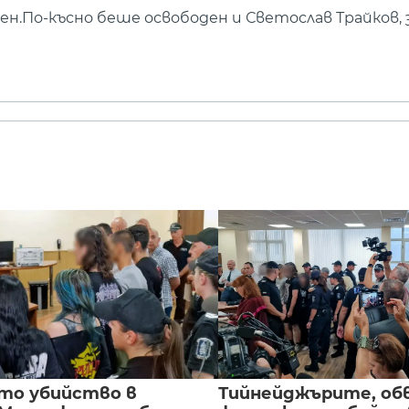
ден.По-късно беше освободен и Светослав Трайков, 
то убийство в
Тийнейджърите, об