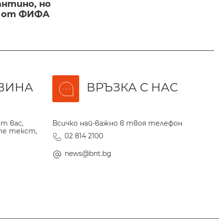
нтино, но
и от ФИФА
ВИНА
ВРЪЗКА С НАС
т вас,
Всичко най-важно в твоя телефон
те текст,
02 814 2100
news@bnt.bg