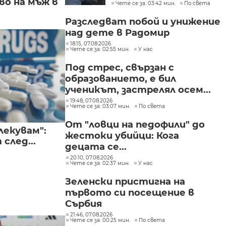
о на мъж в
Чете се за: 03:42 мин.
По света
в България
Разследват побой и унижение
над дете в Радомир
18:15, 07.08.2026
Чете се за: 02:55 мин.
У нас
Под стрес, свързан с
образованието, е бил
ученикът, застрелял осем...
19:48, 07.08.2026
Чете се за: 03:07 мин.
По света
От "ловци на педофили" до
лекувам":
жестоки убийци: Кога
след...
децата се...
20:10, 07.08.2026
Чете се за: 02:37 мин.
У нас
Зеленски пристигна на
първото си посещение в
Сърбия
21:46, 07.08.2026
Чете се за: 00:25 мин.
По света