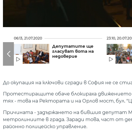
06:13, 21.07.2020
23:10, 20.07.2
Депутатите ще
гласуват вота на
недоверие
До окупация на ключови сгради в София не се ст
Протестиращите обаче блокираха движението на
тях - това на Ректората и на Орлов мост, бул. "
Причината - задържането на бившия депутат Мин
метролиниите в града. Заради това, част от 
районно полицейско управление.