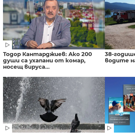
Тодор Кантарджиев: Ако 200
38-годиш
души са ухапани от комар,
водите н
носещ вируса...