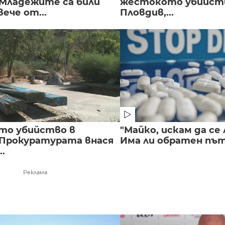
 Младежите са били
жестокото убийств
вече от...
Пловдив,...
то убийство в
"Майко, искам да се 
 Прокуратурата внася
Има ли обратен път 
..
Реклама