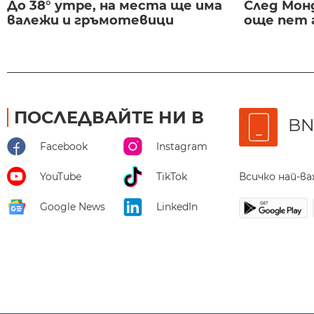
До 38° утре, на места ще има
След Монд
валежи и гръмотевици
още пет 
ПОСЛЕДВАЙТЕ НИ В
BN
Facebook
Instagram
Всичко най-в
YouTube
TikTok
Google News
LinkedIn