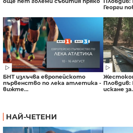
още пет големи събития пряко
Пловдив:
Георги по
БНТ излъчва европейското
Жестоко
първенство по лека атлетика -
Пловдив:
вижте...
искане за.
НАЙ-ЧЕТЕНИ