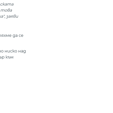
нската
 това
", заяви
яхме да се
о ниско над
ър към