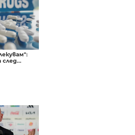
лекувам":
след...