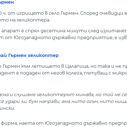
ърмен
 ч. от игрището в село Гърмен. Според очевидци 
ето на хеликоптера.
апарат е спрял десетина минути след излитанет
т от Югозападното държавно предприятие, е из
край Гърмен хеликоптер
 Гърмен към летището в Цалапица, но така и не 
идент е подаден от негов колега, пътуващ с микр
йдоха и слушаме хеликоптерът минава, но той не с
се удари ли, бум направи, ама нито огън, нито нищ
ински.
 фирма, наета от Югозападното държавно предп