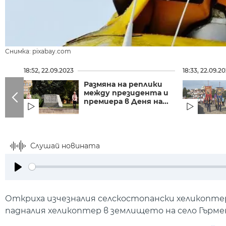
Снимка: pixabay.com
18:52, 22.09.2023
18:33, 22.09.2
Размяна на реплики
между президента и
премиера в Деня на...
Слушай новината
Play
Откриха изчезналия селскостопански хеликоптер,
падналия хеликоптер в землището на село Гърме