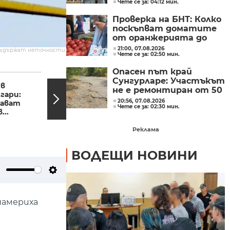
Чете се за: 04:12 мин.
бившия директор на
"ВиК - Бургас"
Проверка на БНТ: Колко
поскъпват доматите
от оранжерията до
магазина?
21:00, 07.08.2026
съдържат неточности.
Чете се за: 02:50 мин.
Опасен път край
17:09, 22.09.2023
16:45,
Сунгурларе: Участъкът
 в
Нови подробности
не е ремонтиран от 50
гари:
около Манифеста за
години
20:56, 07.08.2026
тават
обявяване на
Чете се за: 02:30 мин.
...
Независимостта на...
Реклама
ВОДЕЩИ НОВИНИ
ute
Settings
намериха