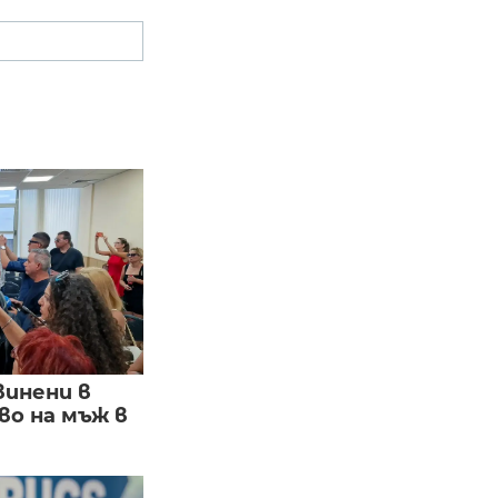
винени в
о на мъж в