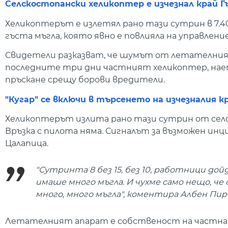
Селскостопански хеликоптер е изчезнал край Г
Хеликоптерът е излетял рано тази сутрин в 7.40
гъста мъгла, която явно е повлияла на управлени
Свидетели разказват, че шумът от летателния 
последните три дни частният хеликоптер, нае
пръскане срещу борови вредители.
"Кугар" се включи в търсенето на изчезналия 
Хеликоптерът излита рано тази сутрин от село
Връзка с пилота няма. Сигналът за възможен инц
Цалапица.
"Сутринта 8 без 15, без 10, работници до
имаше много мъгла. И чухме само нещо, че 
много, много мъгла", коментира Албен Пир
Летателният апарат е собственост на частна