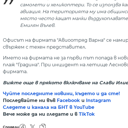
самолети и хеликоптери. То се използва 
авиация. На територията му има общински
място често кацат малки въздухоплавател
Емилян Вълев.
Офисът на фирмата "Авиоотряд Варна" се намира 
свържем с техен представител.
Името на фирмата не за първи път попада в нов
плаж "Градина". При инцидент на летище Леснов
фирмата.
Вижте още в прякото включване на Слави Илие
Чуйте последните новини, където и да сте!
Последвайте ни във
Facebook
и
Instagram
Следете и канала на БНТ в YouTube
Вече може да ни гледате и в
TikTok
Сподели