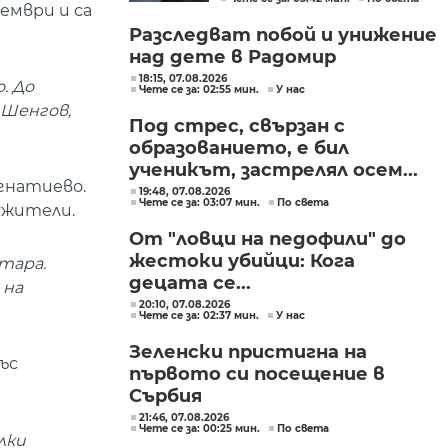
в България
ември и са
Разследват побой и унижение
над дете в Радомир
18:15, 07.08.2026
. До
Чете се за: 02:55 мин.
У нас
 Шенгов,
Под стрес, свързан с
образованието, е бил
ученикът, застрелял осем...
гнатиево.
19:48, 07.08.2026
Чете се за: 03:07 мин.
По света
ужители.
От "ловци на педофили" до
жестоки убийци: Кога
тара.
децата се...
 на
20:10, 07.08.2026
Чете се за: 02:37 мин.
У нас
Зеленски пристигна на
ъс
първото си посещение в
Сърбия
21:46, 07.08.2026
Чете се за: 00:25 мин.
По света
лки