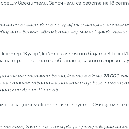
срещу вредители. Започнали са работа на 18 септ
 на стопанството по график и напълно нормално
бират – всичко абсолютно нормално", заяви Денис
коптер "Кугар", който излетя от базата в Граф И
 на транспорта и отбраната, както и горски сл
орията на стопанството, което е около 28 000 хек
а на стопанството машината и изобщо пилотът
, допълни Денис Шенгов.
о да кацне хеликоптерът, е пусто. Свързахме се с
то село, което се използва за презареждане на ма