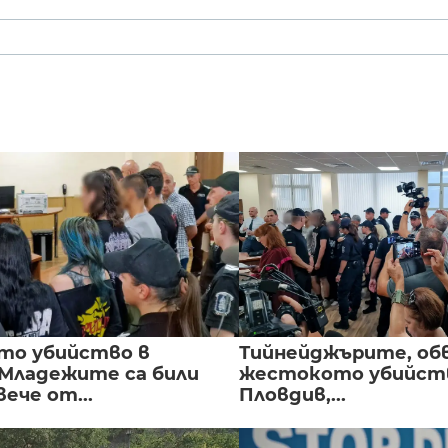
то убийство в
Тийнейджърите, об
 Младежите са били
жестокото убийств
вече от...
Пловдив,...