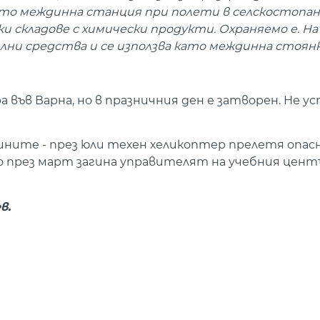
като междинна станция при полети в селскостопа
 складове с химически продукти. Охраняемо е. На
ни средства и се използва като междинна стоянка
във Варна, но в празничния ден е затворен. Не усп
ините - през юли техен хеликоптер прелетя опасн
о през март загина управителят на учебния цент
в.