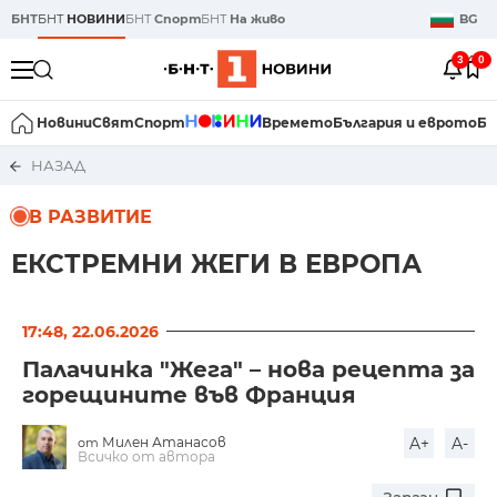
БНТ
БНТ
НОВИНИ
БНТ
Спорт
БНТ
На живо
BG
3
0
Новини
Свят
Спорт
Времето
България и еврото
Би
НАЗАД
В РАЗВИТИЕ
ЕКСТРЕМНИ ЖЕГИ В ЕВРОПА
17:48, 22.06.2026
Палачинка "Жега" – нова рецепта за
горещините във Франция
Милен Атанасов
A+
A-
от
Всичко от автора