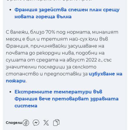
Франция задейства спешен план срещу
новата гореща вълна
С валежи, близо 70% под нормата, миналият
месец е бил и третият най-сух юли във
Франция, причинявайки засушаване на
почвата до рекордни нива, подобни на
сушата от средата на август 2022 г., със
значителни последици за селското
стопанство и предпоставки за
избухване на
пожари
.
Екстремните температури във
Франция вече претоварват здравната
система
Сподели