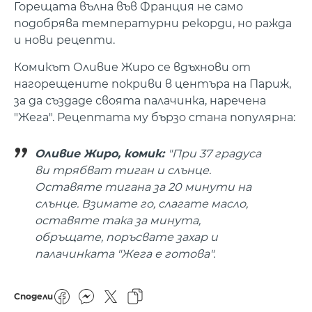
Горещата вълна във Франция не само
подобрява температурни рекорди, но ражда
и нови рецепти.
Комикът Оливие Жиро се вдъхнови от
нагорещените покриви в центъра на Париж,
за да създаде своята палачинка, наречена
"Жега". Рецептата му бързо стана популярна:
Оливие Жиро, комик:
"При 37 градуса
ви трябват тиган и слънце.
Оставяте тигана за 20 минути на
слънце. Взимате го, слагате масло,
оставяте така за минута,
обръщате, поръсвате захар и
палачинката "Жега е готова".
Сподели