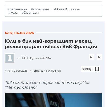
#палачинка
#горещини
#жега в Европа
#жега
#Франция
14:17, 04.08.2026
Юли е бил най-горещият месец,
регистриран някога във Франция
A+
A-
БНТ
от
, Източник: БТА
Запази
14:17, 04.08.2026
Чете се за: 01:00 мин.
Това съобщи метеорологичната служба
“Метео Франс”