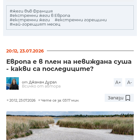
#жеги във Франция
#екстремни жеги в Европа
#екстремни жеги
#екстремни горещини
#най-горещият месец
20:12, 23.07.2026
Европа е в плен на невиждана суша
- какви са последиците?
Джанан Дурал
A+
A-
от
Всичко от автора
Запази
20:12, 23.07.2026
Чете се за: 03:17 мин.