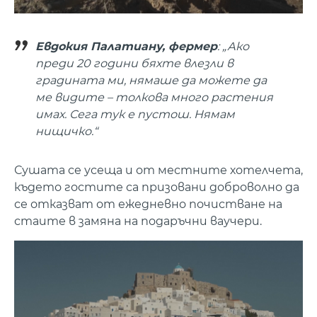
Евдокия Палатиану, фермер
: „Ако
преди 20 години бяхте влезли в
градината ми, нямаше да можете да
ме видите – толкова много растения
имах. Сега тук е пустош. Нямам
нищичко.“
Сушата се усеща и от местните хотелчета,
където гостите са призовани доброволно да
се отказват от ежедневно почистване на
стаите в замяна на подаръчни ваучери.