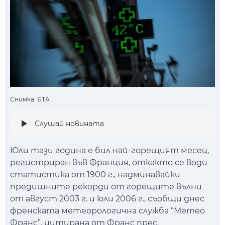
Снимка: БТА
Слушай новината
Юли тази година е бил най-горещият месец,
регистриран във Франция, откакто се води
статистика от 1900 г., надминавайки
предишните рекорди от горещите вълни
от август 2003 г. и юли 2006 г., съобщи днес
френската метеорологична служба “Метео
Франс”, цитирана от Франс прес.