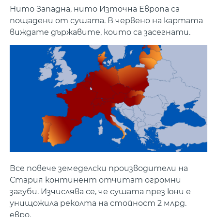
Нито Западна, нито Източна Европа са
пощадени от сушата. В червено на картата
виждате държавите, които са засегнати.
Все повече земеделски производители на
Стария континент отчитат огромни
загуби. Изчислява се, че сушата през юни е
унищожила реколта на стойност 2 млрд.
евро.