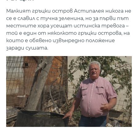
Малкият гръцки остров Астипалея никога не
се е славил с тучна зеленина, но за първи път
местните хора усещат истинска тревога –
той е един от няколкото гръцки острова, на
които е обявено извънредно положение
заради сушата.