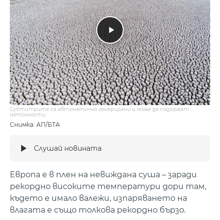
Субтитрите са автоматично генерирани и може да съдържат
неточности.
Снимка: АП/БТА
Слушай новината
Европа е в плен на невиждана суша – заради
рекордно високите температури дори там,
където е имало валежи, изпаряването на
влагата е също толкова рекордно бързо.