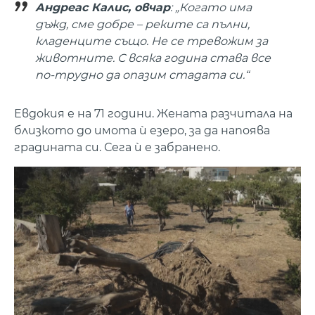
Андреас Калис, овчар
: „Когато има
дъжд, сме добре – реките са пълни,
кладенците също. Не се тревожим за
животните. С всяка година става все
по-трудно да опазим стадата си.“
Евдокия е на 71 години. Жената разчитала на
близкото до имота ѝ езеро, за да напоява
градината си. Сега ѝ е забранено.