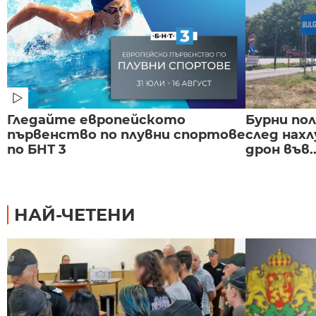
Гледайте европейското
Бурни по
първенство по плувни спортове
след нах
по БНТ 3
дрон във..
НАЙ-ЧЕТЕНИ