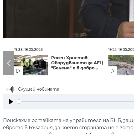
19:38, 19.05.2023
19:25, 19.05.20
Росен Христов:
Оборудването за АЕЦ
"Белене" е в добро...
Слушай новината
Play
Поискахме оставката на управителя на БНБ, защ
еврото в България, за което страната не е гот