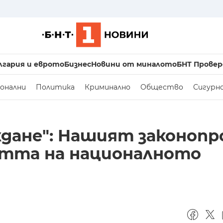
лгария и еврото
Бизнес
Новини от миналото
БНТ Провер
онални
Политика
Криминално
Общество
Сигурн
дане": Нашият законоп
стта на националното