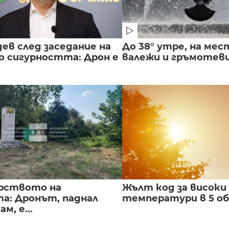
ев след заседание на
До 38° утре, на мес
о сигурността: Дрон е
валежи и гръмотев
рството на
Жълт код за високи
а: Дронът, паднал
температури в 5 о
м, е...