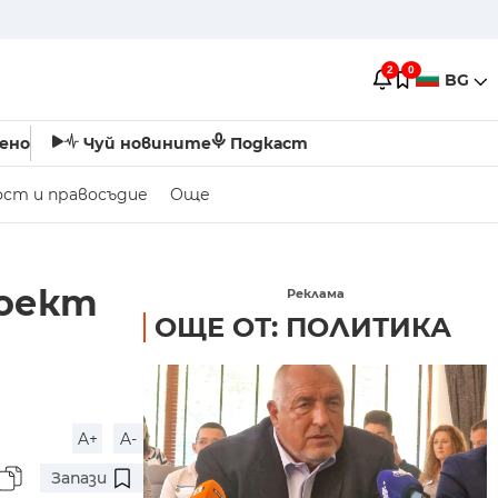
2
0
BG
ено
Чуй новините
Подкаст
ост и правосъдие
Още
роект
Реклама
ОЩЕ ОТ: ПОЛИТИКА
A+
A-
Запази