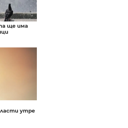
та ще има
ици
бласти утре