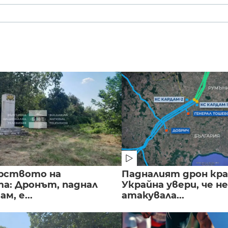
рството на
Падналият дрон кра
а: Дронът, паднал
Украйна увери, че не
м, е...
атакувала...