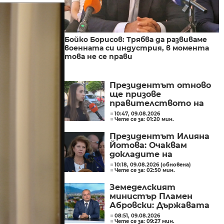
Бойко Борисов: Трябва да развиваме
военната си индустрия, в момента
това не се прави
Президентът отново
ще призове
правителството на
Северна Македония да
10:47, 09.08.2026
Чете се за: 01:20 мин.
съдейства за
лечението на Ива
Президентът Илияна
Михайлова
Йотова: Очаквам
докладите на
службите какъв е
10:18, 09.08.2026 (обновена)
Чете се за: 02:50 мин.
дронът и каква е била
неговата роля
Земеделският
министър Пламен
Абровски: Държавата
трябва да засили
08:51, 09.08.2026
Чете се за: 09:27 мин.
контрола върху вноса