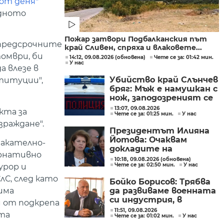
от деня"
одното
Пожар затвори Подбалканския път
с предсрочните
край Сливен, спряха и влаковете...
омври, би
14:12, 09.08.2026 (обновена)
Чете се за: 01:42 мин.
У нас
а влезе в
Убийство край Слънчев
титуции",
бряг: Мъж е намушкан с
нож, заподозреният се
опитал да избяга
13:07, 09.08.2026
кта за
Чете се за: 01:25 мин.
У нас
зраждане".
Президентът Илияна
Йотова: Очаквам
закателно-
докладите на
ернативно
службите какъв е
10:18, 09.08.2026 (обновена)
Чете се за: 02:50 мин.
У нас
дронът и каква е била
урор и
неговата роля
С, след като
Бойко Борисов: Трябва
да развиваме военната
има
си индустрия, в
м от подкрепа
момента това не се
11:51, 09.08.2026
рта
Чете се за: 01:02 мин.
У нас
прави