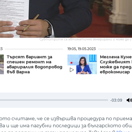
Субтитрите са автоматично генерирани и може да 
23
19:05, 19.05.2023
Търсят вариант за
Меглена Куне
спешен ремонт на
Служебният 
авариралия водопровод
може да пре
във Варна
еврокомисар
-03:09
M
ото считаме, че се извършва процедура по прием
ова и ще има пагубни последици за българското об