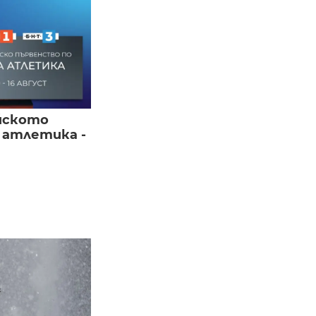
йското
 атлетика -