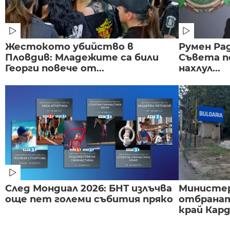
Жестокото убийство в
Румен Рад
Пловдив: Младежите са били
Съвета п
Георги повече от...
нахлул...
След Мондиал 2026: БНТ излъчва
Министе
още пет големи събития пряко
отбранат
край Карда