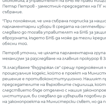
икономика, а управителят на БНБ не прави нищо, 
Петър Петров - заместник-председател на ПГ на
събрание.
"При положение, че има събрана подписка за нац
парламентарни избори в средата на септември и
следвало до тогава управителят на БНБ за защита
еврозоната, където БНБ да може да тегли креди
обясни той.
Петров уточни, че цялата парламентарна група н
механизъм за разследване на главния прокурор в 
"А гласувахме "въздържал се" срещу предложения 
процесуалния кодекс, който е проект на Минис
решение е противоконституционно. Нашият прое
председателите на върховните съдилища, който 
следствието бъде отделено с нашия законопро
институция, би следвало да извършва подобни ра
на законопроекта на Министерски съвет, но да 