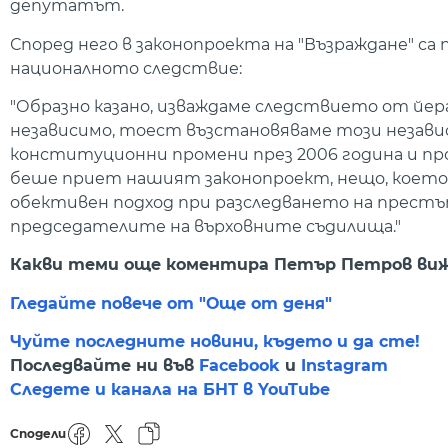
депутатът.
Според него в законопроекта на "Възраждане" с
националното следствие:
"Образно казано, изваждаме следствието от йе
независимо, тоест възстановяваме този незав
конституционни промени през 2006 година и про
беше приет нашият законопроект, нещо, което н
обективен подход при разследването на престъп
председателите на върховните съдилища."
Какви теми още коментира Петър Петров виж
Гледайте повече от "Още от деня"
Чуйте последните новини, където и да сте!
Последвайте ни във
Facebook
и
Instagram
Следете и канала на БНТ в YouTube
Сподели