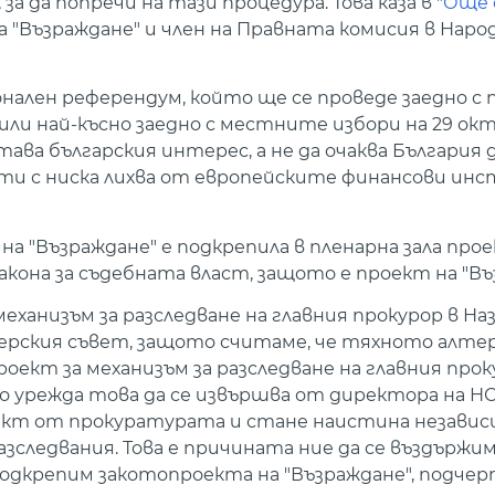
за да попречи на тази процедура. Това каза в
"Още 
 "Възраждане" и член на Правната комисия в Нар
ионален референдум, който ще се проведе заедно 
ли най-късно заедно с местните избори на 29 окт
ва българския интерес, а не да очаква България д
ти с ниска лихва от европейските финансови инс
а "Възраждане" е подкрепила в пленарна зала прое
Закона за съдебната власт, защото е проект на "Въ
механизъм за разследване на главния прокурор в На
терския съвет, защото считаме, че тяхното алт
кт за механизъм за разследване на главния прок
урежда това да се извършва от директора на НСл
ект от прокуратурата и стане наистина независ
зследвания. Това е причината ние да се въздържи
подкрепим закотопроекта на "Възраждане", подче