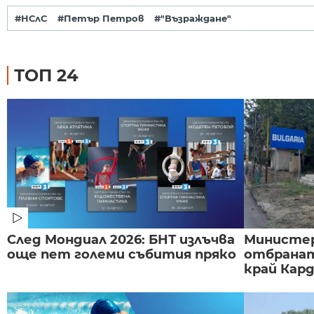
#НСлС
#Петър Петров
#"Възраждане"
ТОП 24
След Мондиал 2026: БНТ излъчва
Министе
още пет големи събития пряко
отбранат
край Карда