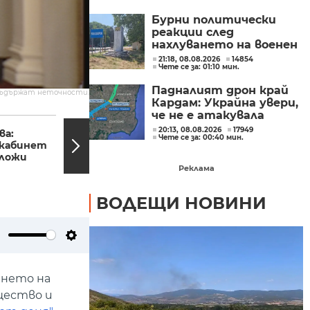
от трети страни
Бурни политически
реакции след
нахлуването на военен
дрон във въздушното
21:18, 08.08.2026
14854
Чете се за: 01:10 мин.
ни пространство
(ОБЗОР)
Падналият дрон край
съдържат неточности.
Кардам: Украйна увери,
че не е атакувала
18:37, 19.05.2023
17:32,
умишлено България и
20:13, 08.08.2026
17949
ва:
Илияна Йотова: Дали
Чете се за: 00:40 мин.
обеща разследване
кабинет
ще има правителство
дложи
зависи от имената,
които...
Реклама
ВОДЕЩИ НОВИНИ
ute
Settings
ането на
щество и