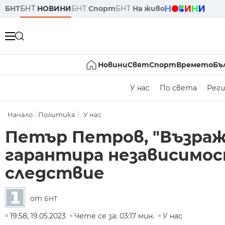
БНТ
БНТ
НОВИНИ
БНТ
Спорт
БНТ
На живо
Новини
Свят
Спорт
Времето
Бъ
У нас
По света
Реги
Начало
Политика
У нас
Петър Петров, "Възраж
гарантира независимо
следствие
от
БНТ
19:58, 19.05.2023
Чете се за: 03:17 мин.
У нас