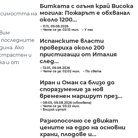
Битката с огъня край Висока
могила: Пожарът е обхванал
висимостта на
около 1200...
11:11, 09.08.2026
Чете се за: 02:15 мин.
У нас
авим
о последните
Испанските власти
провериха около 200
дина. Ако
пристигащи от Италия
истрастен и
след...
ка и от
13:01, 09.08.2026
Чете се за: 02:02 мин.
По света
Иран и Оман са близо до
споразумение за нов
временен маршрут през...
08:05, 09.08.2026 (обновена)
Чете се за: 03:22 мин.
Близък изток
Разнопосочно се движат
цените на едро на основни
храни, плодове и...