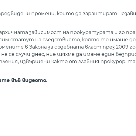
а предвидени промени, които да гарантират неза
рархичната зависимост на прокуратурата и го пр
исим статут на следствието, който то имаше д
мените в Закона за съдебната власт през 2009 го
е се случи днес, ние щяхме да имаме един безпр
ления, извършени както от главния прокурор, та
те във видеото.