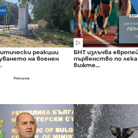
литически реакции
БНТ излъчва европе
луването на военен
първенство по лека
.
вижте...
Реклама