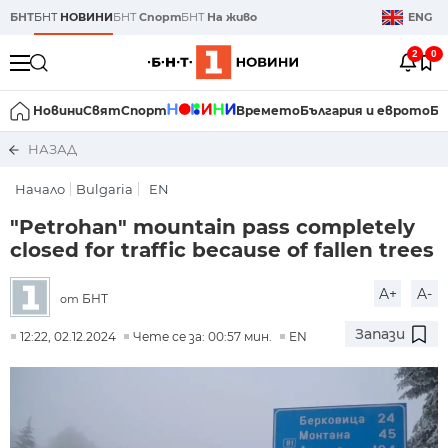
БНТ
БНТ
НОВИНИ
БНТ
Спорт
БНТ
На живо
ENG
2
0
Новини
Свят
Спорт
Времето
България и еврото
Би
НАЗАД
Начало
Bulgaria
EN
"Petrohan" mountain pass completely
closed for traffic because of fallen trees
A+
A-
БНТ
от
Запази
12:22, 02.12.2024
Чете се за: 00:57 мин.
EN