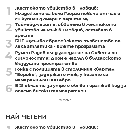
1
Жестокото убийство в Пловдив:
Младежите са били Георги повече от час и
си купили дюнери с парите му
2
Тийнейджърите, обвинени в жестокото
убийство на мъж в Пловдив, остават в
ареста
3
БНТ излъчва европейското първенство по
лека атлетика - вижте програмата
4
Румен Радев след заседание на Съвета по
сигурността: Дрон е нахлул в българското
въздушно пространство
5
Гонка с полицията в столичния квартал
"Борово", задържан е мъж, у когото са
намерени 460 000 евро
6
В 21 области за утре е обявен оранжев код за
опасно високи температури
Реклама
НАЙ-ЧЕТЕНИ
Жестокото убийство в Пловдив: