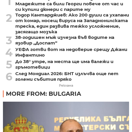
1
Младежите са били Георги повече от час и
си купили дюнери с парите му
2
Тодор Кантарджиев: Ако 200 души са ухапани
от комар, носещ вируса на Западнонилската
треска, един развива тежко усложнение,
засягащо мозъка
3
38-годишен мъж изчезна във водите на
язовир „Доспат“
4
УЕФА готви вот на недоверие срещу Джани
Инфантино
5
До 38° утре, на места ще има валежи и
гръмотевици
6
След Мондиал 2026: БНТ излъчва още пет
големи събития пряко
Реклама
MORE FROM: BULGARIA