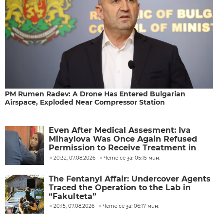
PM Rumen Radev: A Drone Has Entered Bulgarian
Airspace, Exploded Near Compressor Station
Even After Medical Assesment: Iva
Mihaylova Was Once Again Refused
Permission to Receive Treatment in
Bulgaria
20:32, 07.08.2026
Чете се за: 05:15 мин.
The Fentanyl Affair: Undercover Agents
Traced the Operation to the Lab in
“Fakulteta”
20:15, 07.08.2026
Чете се за: 06:17 мин.