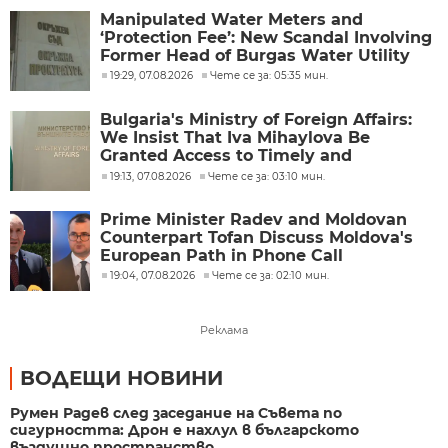
Manipulated Water Meters and
‘Protection Fee’: New Scandal Involving
Former Head of Burgas Water Utility
19:29, 07.08.2026
Чете се за: 05:35 мин.
Bulgaria's Ministry of Foreign Affairs:
We Insist That Iva Mihaylova Be
Granted Access to Timely and
Adequate Medical Care
19:13, 07.08.2026
Чете се за: 03:10 мин.
Prime Minister Radev and Moldovan
Counterpart Tofan Discuss Moldova's
European Path in Phone Call
19:04, 07.08.2026
Чете се за: 02:10 мин.
Реклама
ВОДЕЩИ НОВИНИ
Румен Радев след заседание на Съвета по
сигурността: Дрон е нахлул в българското
въздушно пространство