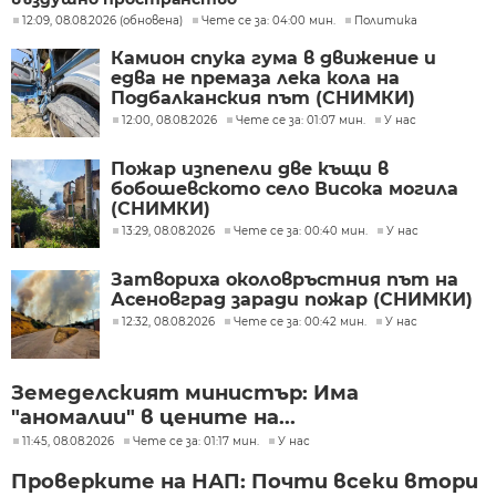
12:09, 08.08.2026 (обновена)
Чете се за: 04:00 мин.
Политика
Камион спука гума в движение и
едва не премаза лека кола на
Подбалканския път (СНИМКИ)
12:00, 08.08.2026
Чете се за: 01:07 мин.
У нас
Пожар изпепели две къщи в
бобошевското село Висока могила
(СНИМКИ)
13:29, 08.08.2026
Чете се за: 00:40 мин.
У нас
Затвориха околовръстния път на
Асеновград заради пожар (СНИМКИ)
12:32, 08.08.2026
Чете се за: 00:42 мин.
У нас
Земеделският министър: Има
"аномалии" в цените на...
11:45, 08.08.2026
Чете се за: 01:17 мин.
У нас
Проверките на НАП: Почти всеки втори