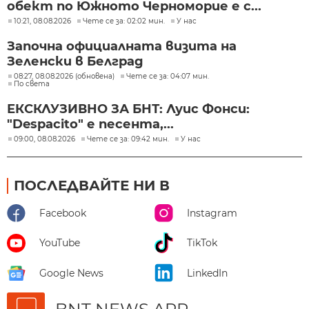
обект по Южното Черноморие е с...
10:21, 08.08.2026
Чете се за: 02:02 мин.
У нас
Започна официалната визита на
Зеленски в Белград
08:27, 08.08.2026 (обновена)
Чете се за: 04:07 мин.
По света
ЕКСКЛУЗИВНО ЗА БНТ: Луис Фонси:
"Despacito" е песента,...
09:00, 08.08.2026
Чете се за: 09:42 мин.
У нас
ПОСЛЕДВАЙТЕ НИ В
Facebook
Instagram
YouTube
TikTok
Google News
LinkedIn