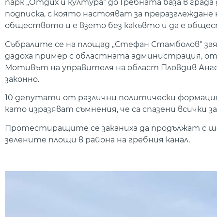
парк „Отдих и култура“ до Гребната база в град
подписка, с която настояват за преразглеждане 
обществото и е взето без какъвто и да е обще
Събралите се на площад „Стефан Стамболов“ за
дадоха пример с областната администрация, от
Мотивът на управителя на област Пловдив Анге
законно.
10 депутати от различни политически формации
като изразяват съмнения, че са спазени всички 
Протестиращите се заканиха да продължат с шес
зелените площи в района на гребния канал.