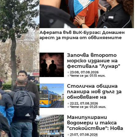
Аферата във ВиК-Бургас: Домашен
арест за трима от обвиняемите
Започва второто
морско издание на
фестивала "Лунар"
23:08, 07.08.2026
Чете се за: 01:15 мин.
Столична община
планира нов дълг за
обновяване на
транспорта
22:22, 07.08.2026
Чете се за: 01:25 мин.
Манипулирани
водомери и такса
"спокойствие": Нова
афера с участието на
21:07, 07.08.2026