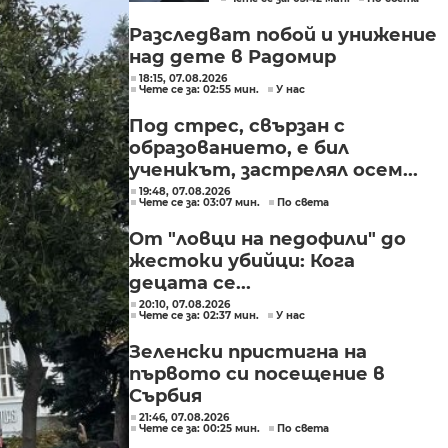
в България
Разследват побой и унижение
над дете в Радомир
18:15, 07.08.2026
Чете се за: 02:55 мин.
У нас
Под стрес, свързан с
образованието, е бил
ученикът, застрелял осем...
19:48, 07.08.2026
Чете се за: 03:07 мин.
По света
От "ловци на педофили" до
жестоки убийци: Кога
децата се...
20:10, 07.08.2026
Чете се за: 02:37 мин.
У нас
Зеленски пристигна на
първото си посещение в
Сърбия
21:46, 07.08.2026
Чете се за: 00:25 мин.
По света