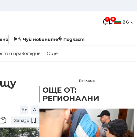
0
0
BG
ено
Чуй новините
Подкаст
ост и правосъдие
Още
ещу
Реклама
ОЩЕ ОТ:
РЕГИОНАЛНИ
A+
A-
Запази