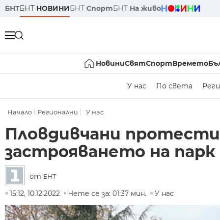
БНТ
БНТ
НОВИНИ
БНТ
Спорт
БНТ
На живо
Новини
Свят
Спорт
Времето
Бъ
У нас
По света
Реги
Начало
Регионални
У нас
Пловдивчани протести
застрояването на парк
от
БНТ
15:12, 10.12.2022
Чете се за: 01:37 мин.
У нас