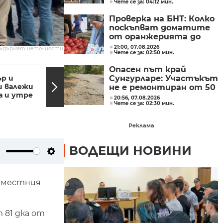
Чете се за: 04:12 мин.
бившия директор на
"ВиК - Бургас"
Проверка на БНТ: Колко
поскъпват доматите
от оранжерията до
магазина?
21:00, 07.08.2026
съдържат неточности.
Чете се за: 02:50 мин.
12:49, 10.12.2022
12:25,
Опасен път край
р и
Отстранена е
Сунгурларе: Участъкът
и валежи
аварията, оставила без
не е ремонтиран от 50
а и утре
парно и топла вода
години
20:56, 07.08.2026
жителите на...
Чете се за: 02:30 мин.
Реклама
ВОДЕЩИ НОВИНИ
ute
Settings
а местния
81 дка от