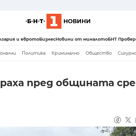
лгария и еврото
Бизнес
Новини от миналото
БНТ Провер
онални
Политика
Криминално
Общество
Сигурн
раха пред общината ср