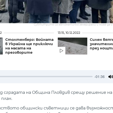
Субтитрите са автоматично генерирани и може да 
22
13:15, 10.12.2022
Столтенберг: Войната
Силен вятъ
в Украйна ще приключи
значителн
на масата на
през нощт
преговорите
-01:36
M
ед сградата на Oбщина Пловдив срещу решение н
план.
ството общински съветници се дава възможност 