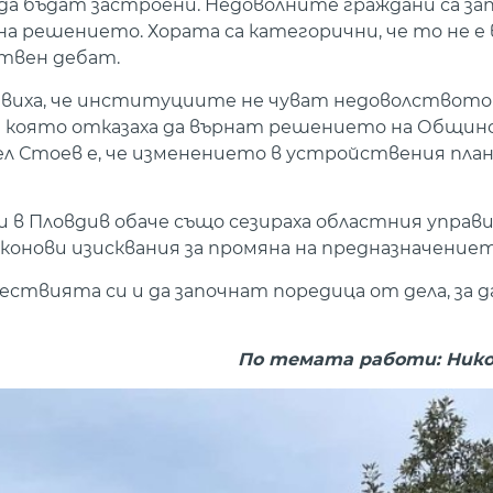
а да бъдат застроени. Недоволните граждани са за
на решението. Хората са категорични, че то не е
ствен дебат.
явиха, че институциите не чуват недоволството 
 която отказаха да върнат решението на Общинс
л Стоев е, че изменението в устройствения пла
 в Пловдив обаче също сезираха областния управ
законови изисквания за промяна на предназначение
твията си и да започнат поредица от дела, за д
По темата работи: Ник