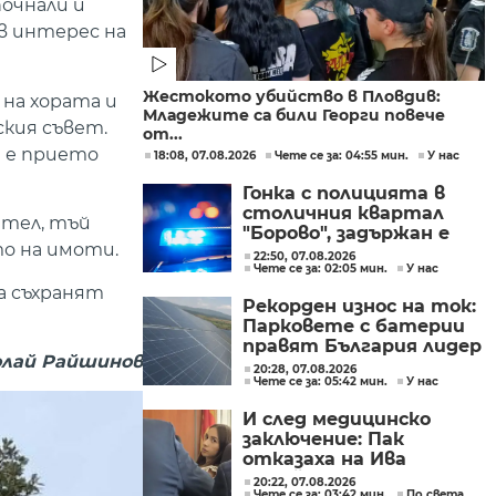
почнали и
 в интерес на
Жестокото убийство в Пловдив:
на хората и
Младежите са били Георги повече
кия съвет.
от...
н е прието
18:08, 07.08.2026
Чете се за: 04:55 мин.
У нас
Гонка с полицията в
столичния квартал
ител, тъй
"Борово", задържан е
то на имоти.
мъж, у когото са
22:50, 07.08.2026
Чете се за: 02:05 мин.
У нас
намерени 460 000 евро
а съхранят
Рекорден износ на ток:
Парковете с батерии
правят България лидер
олай Райшинов
на пазара
20:28, 07.08.2026
Чете се за: 05:42 мин.
У нас
И след медицинско
заключение: Пак
отказаха на Ива
Михайлова да се лекува
20:22, 07.08.2026
Чете се за: 03:42 мин.
По света