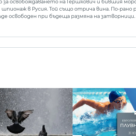
о за освобождаването на Гершкович и бившия мор
а шпионаж в Русия. Той също отрича вина. По-рано
ъде освободен при бъдеща размяна на затворници.