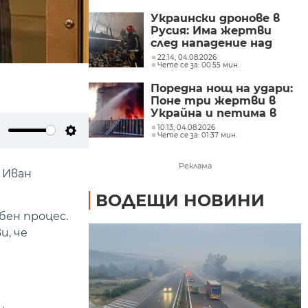
Украински дронове в
Русия: Има жертви
след нападение над
складове
22:14, 04.08.2026
Чете се за: 00:55 мин.
Поредна нощ на удари:
Поне три жертви в
Украйна и петима в
Русия
10:13, 04.08.2026
Чете се за: 01:37 мин.
ute
Settings
Реклама
 Иван
ВОДЕЩИ НОВИНИ
бен процес.
и, че