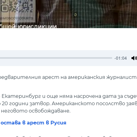
-01:04
M
 предварителния арест на американския журналист
 Екатеринбург и още няма насрочена дата за съде
20 години затвор. Американското посолство заяв
 неговото освобождаване.
остава в арест в Русия