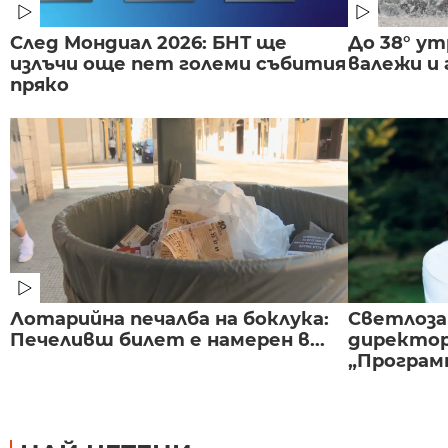
След Мондиал 2026: БНТ ще
До 38° ут
излъчи още пет големи събития
валежи и
пряко
Лотарийна печалба на боклука:
Светлоза
Печеливш билет е намерен в...
директор
„Програмн