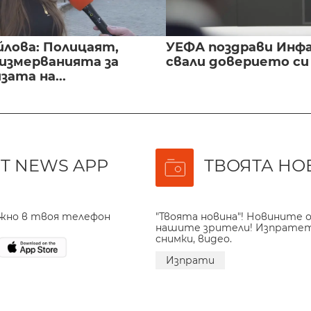
йлова: Полицаят,
УЕФА поздрави Инфа
 измерванията за
свали доверието с
ата на...
T NEWS APP
ТВОЯТА НО
ажно в твоя телефон
"Твоята новина"! Новините о
нашите зрители! Изпрате
снимки, видео.
Изпрати