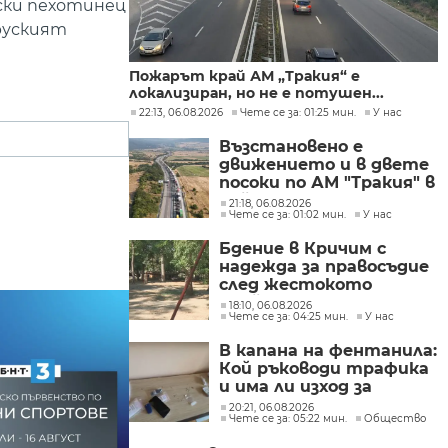
ски пехотинец
 руският
Пожарът край АМ „Тракия“ е
локализиран, но не е потушен...
22:13, 06.08.2026
Чете се за: 01:25 мин.
У нас
Възстановено е
движението и в двете
посоки по АМ "Тракия" в
района на 69-тия
21:18, 06.08.2026
Чете се за: 01:02 мин.
У нас
километър
Бдение в Кричим с
надежда за правосъдие
след жестокото
убийство на млад мъж
18:10, 06.08.2026
Чете се за: 04:25 мин.
У нас
в Пловдив от
тийнейджъри
В капана на фентанила:
Кой ръководи трафика
и има ли изход за
пристрастените?
20:21, 06.08.2026
Чете се за: 05:22 мин.
Общество