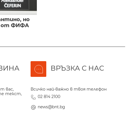
нтино, но
и от ФИФА
ВИНА
ВРЪЗКА С НАС
т вас,
Всичко най-важно в твоя телефон
те текст,
02 814 2100
news@bnt.bg