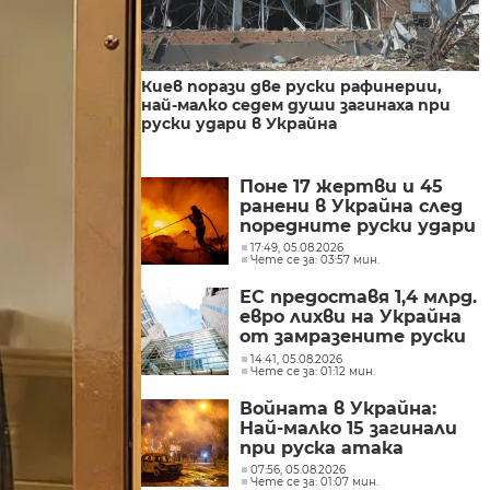
Киев порази две руски рафинерии,
най-малко седем души загинаха при
руски удари в Украйна
Поне 17 жертви и 45
ранени в Украйна след
поредните руски удари
17:49, 05.08.2026
Чете се за: 03:57 мин.
ЕС предоставя 1,4 млрд.
евро лихви на Украйна
от замразените руски
активи
14:41, 05.08.2026
Чете се за: 01:12 мин.
Войната в Украйна:
Най-малко 15 загинали
при руска атака
07:56, 05.08.2026
Чете се за: 01:07 мин.