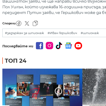
Вашингтон заяви, че ще направи всичко възможн
Пол Уилън, който излежава 16-годишна присъда, з
президент Путин заяви, че Гершкович може да б
Сподели
#задържан за шпионаж
#Иван Гершкович
#шпионаж
Последвайте ни
ТОП 24