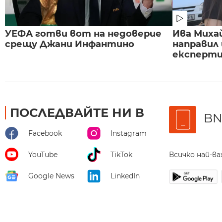
УЕФА готви вот на недоверие
Ива Миха
срещу Джани Инфантино
направил
експертиз
ПОСЛЕДВАЙТЕ НИ В
BN
Facebook
Instagram
Всичко най-в
YouTube
TikTok
Google News
LinkedIn