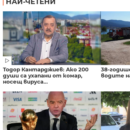
НАЙ-ЧЕТЕНИ
Тодор Кантарджиев: Ако 200
38-годиш
души са ухапани от комар,
водите н
носещ вируса...