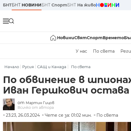
БНТ
БНТ
НОВИНИ
БНТ
Спорт
БНТ
На живо
Новини
Свят
Спорт
Времето
Бъ
У нас
По света
Реги
Начало
Русия
САЩ и Канада
По света
По обвинение в шпиона
Иван Гершкович остава 
от
Мартин Гицов
Всичко от автора
23:23, 26.03.2024
Чете се за: 01:02 мин.
По света