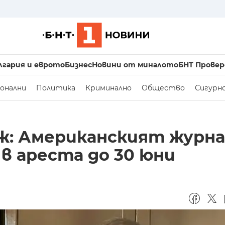
лгария и еврото
Бизнес
Новини от миналото
БНТ Провер
онални
Политика
Криминално
Общество
Сигурн
ж: Американският журн
в ареста до 30 юни