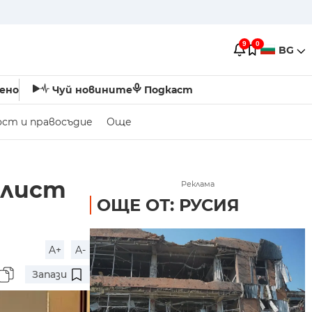
9
0
BG
ено
Чуй новините
Подкаст
ост и правосъдие
Още
алист
Реклама
ОЩЕ ОТ: РУСИЯ
A+
A-
Запази