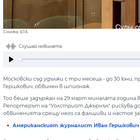
Снимка: БТА
Слушай новината
Play
Московски съд удължи с три месеца - до 30 юни,
Гершкович, обвинен в шпионаж.
Той беше задържан на 29 март миналата година в
Репортерът на "Уолстрийт Джърнъл" рискува до 
обвиненията срещу него са фалшиви и настоя за
Американският журналист Иван Гершкович 