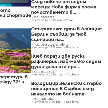
След повече от седем
месеца: Нова фирма поема
кото
почистването в...
вни спортове
20:31, 06.08.2026
Чете се за: 02:30 мин.
У нас
Откритият дрон в Лайпциг:
Берлин съобщи за "нов
сценарий на...
17:20, 06.08.2026 (обновена)
Чете се за: 02:22 мин.
По света
Киев порази две руски
рафинерии, най-малко седем
души загинаха при...
20:36, 06.08.2026
Чете се за: 00:50 мин.
По света
ператури в
жду 32° и
Володимир Зеленски с първо
посещение в Сърбия след
началото на войната
21:07, 06.08.2026
Чете се за: 01:00 мин.
По света