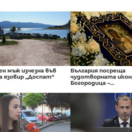
ен мъж изчезна във
България посреща
а язовир „Доспат“
чудотворната икон
Богородица –...