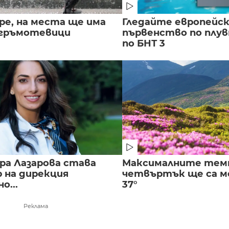
ре, на места ще има
Гледайте европейс
 гръмотевици
първенство по плу
по БНТ 3
ра Лазарова става
Максималните тем
 на дирекция
четвъртък ще са ме
о...
37°
Реклама