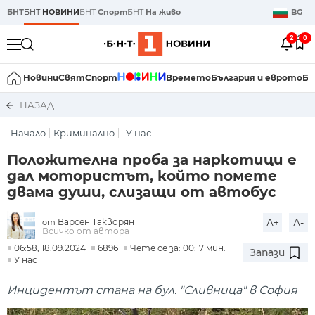
БНТ
БНТ
НОВИНИ
БНТ
Спорт
БНТ
На живо
BG
2
0
Новини
Свят
Спорт
Времето
България и еврото
Би
НАЗАД
Начало
Криминално
У нас
Положителна проба за наркотици е
дал мотористът, който помете
двама души, слизащи от автобус
Варсен Такворян
A+
A-
от
Всичко от автора
06:58, 18.09.2024
6896
Чете се за: 00:17 мин.
Запази
У нас
Инцидентът стана на бул. "Сливница" в София