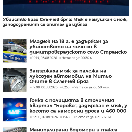
Убийство край Слънчев бряг: Мъж е намушкан с нож,
заподозреният се опитал да избяга
Младеж на 18 г. е задържан за
убийството на чичо си в
димитровградското село Странско
19:14, 08.08.2026
Чете се за: 00:30 мин.
Задържаха мъж за палежа на
луксозен автомобил на Митьо
Очите в Слънчев бряг
17:08, 08.08.2026
8255
Чете се за: 00:50 мин.
Гонка с полицията в столичния
квартал "Борово", задържан е мъж, у
когото са намерени дрога и 460 000
евро
22:50, 07.08.2026
15455
Чете се за: 02:02 мин.
Манипулирани водомери и такса