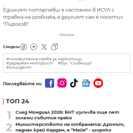
Единият потърпевш е настанен в ИСУЛ с
травма на гръбнака, а другият сам е посетил
"Пирогов".
Реклама
Сподели
#положителна проба за наркотици
#задържан моторист
#бул. "Сливница"
#инцидент
Последвайте ни
ТОП 24
1
След Мондиал 2026: БНТ излъчва още пет
големи събития пряко
2
Министерството на отбраната: Дронът,
паднал край Кардам, е “Майя” - широко