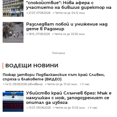
"спокойствие": Нова афера с
участието на бившия директор на
"ВиК - Бургас"
21:07, 07.08.2026
Чете се за: 04:12 мин.
Разследват побой и унижение над
дете в Радомир
18:15, 07.08.2026
Чете се за: 02:55 мин.
Реклама
ВОДЕЩИ НОВИНИ
Пожар затвори Подбалканския път край Сливен,
спряха и влаковете (ВИДЕО)
14:12, 09.08.2026 (обновена)
Чете се за: 01:42 мин.
У нас
Убийство край Слънчев бряг: Мъж е
намушкан с нож, заподозреният се
опитал да избяга
13:07, 09.08.2026
Чете се за: 01:25 мин.
У нас