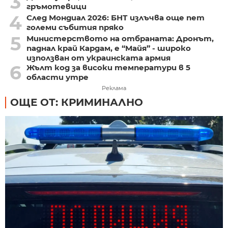
3
гръмотевици
4
След Мондиал 2026: БНТ излъчва още пет
големи събития пряко
5
Министерството на отбраната: Дронът,
паднал край Кардам, е “Майя” - широко
използван от украинската армия
6
Жълт код за високи температури в 5
области утре
Реклама
ОЩЕ ОТ: КРИМИНАЛНО