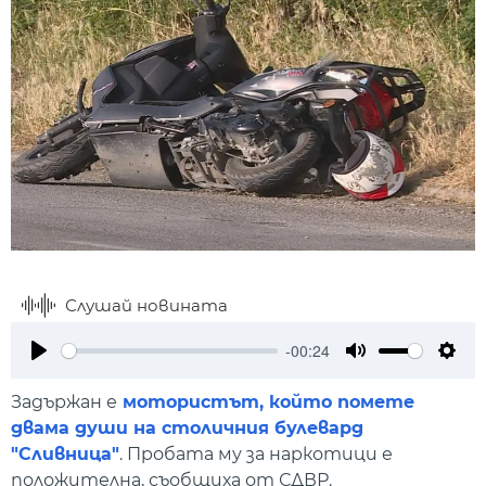
Слушай новината
-00:24
Play
Mute
Setti
Задържан е
мотористът, който помете
двама души на столичния булевард
"Сливница"
. Пробата му за наркотици е
положителна, съобщиха от СДВР.