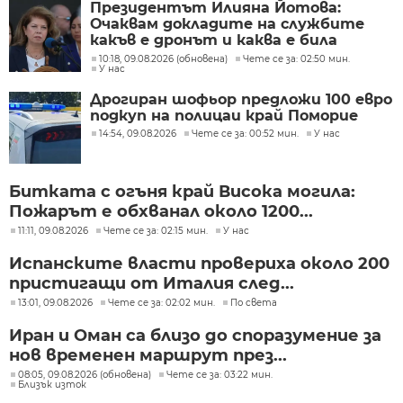
Президентът Илияна Йотова:
Очаквам докладите на службите
какъв е дронът и каква е била
неговата роля
10:18, 09.08.2026 (обновена)
Чете се за: 02:50 мин.
У нас
Дрогиран шофьор предложи 100 евро
подкуп на полицаи край Поморие
14:54, 09.08.2026
Чете се за: 00:52 мин.
У нас
Битката с огъня край Висока могила:
Пожарът е обхванал около 1200...
11:11, 09.08.2026
Чете се за: 02:15 мин.
У нас
Испанските власти провериха около 200
пристигащи от Италия след...
13:01, 09.08.2026
Чете се за: 02:02 мин.
По света
Иран и Оман са близо до споразумение за
нов временен маршрут през...
08:05, 09.08.2026 (обновена)
Чете се за: 03:22 мин.
Близък изток