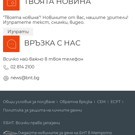
ТВОЯТА НОВИНА
"Твоята новина"! Новините от вас, нашите зрители!
Изпратете текст, снимки, видео.
Изпрати
ВРЪЗКА С НАС
Всичко най-важно в твоя телефон
02 814 2100
news@bnt.bg
Общи условия за ползване
Обратна връзка
СЕМ
ECPT
Политика за защита на личните данни
©БНТ. Всички права запазени
Гледайте новините за деня на БНТ в Метрото