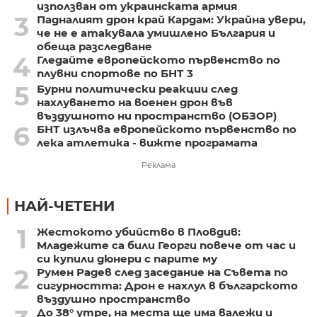
използван от украинската армия
3
Падналият дрон край Кардам: Украйна увери,
че не е атакувала умишлено България и
обеща разследване
4
Гледайте европейското първенство по
плувни спортове по БНТ 3
5
Бурни политически реакции след
нахлуването на военен дрон във
въздушното ни пространство (ОБЗОР)
6
БНТ излъчва европейското първенство по
лека атлетика - вижте програмата
Реклама
НАЙ-ЧЕТЕНИ
1
Жестокото убийство в Пловдив:
Младежите са били Георги повече от час и
си купили дюнери с парите му
2
Румен Радев след заседание на Съвета по
сигурността: Дрон е нахлул в българското
въздушно пространство
До 38° утре, на места ще има валежи и