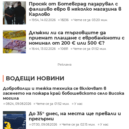
Просяк от Ботевград пазарувал с
фалшиво евро в няколко магазина в
Карлово
19:54, 14.02.2026
18236
Чете се за: 03:20 мин.
Длъжни ли са търговците да
приемат плащане с евробанкноти с
номинал от 200 € или 500 €?
16:44, 13.02.2026
10691
Чете се за: 01:52 мин.
Реклама
ВОДЕЩИ НОВИНИ
Доброволци и тежка техника се включват в
гасенето на пожара край бобошевското село Висока
могила
08:24, 09.08.2026
Чете се за: 01:52 мин.
У нас
До 35° днес, на места ще превали и
прегърми
07:30, 09.08.2026
Чете се за: 02:15 мин.
У нас