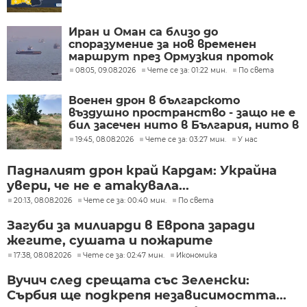
Иран и Оман са близо до
споразумение за нов временен
маршрут през Ормузкия проток
08:05, 09.08.2026
Чете се за: 01:22 мин.
По света
Военен дрон в българското
въздушно пространство - защо не е
бил засечен нито в България, нито в
Румъния?
19:45, 08.08.2026
Чете се за: 03:27 мин.
У нас
Падналият дрон край Кардам: Украйна
увери, че не е атакувала...
20:13, 08.08.2026
Чете се за: 00:40 мин.
По света
Загуби за милиарди в Европа заради
жегите, сушата и пожарите
17:38, 08.08.2026
Чете се за: 02:47 мин.
Икономика
Вучич след срещата със Зеленски:
Сърбия ще подкрепя независимостта...