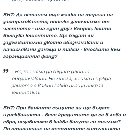
БНТ: Да останем още малко на терена на
застраховането, понеже започнахме от
частното - има един друг въпрос, който
вълнува клиентите. Ще бъдат ли
задължително двойно обозначавани и
начислявани данъци и такси - вноските към
гаранционния фонд?
- Не, те няма да бъдат двойно
обозначавани. Не мисля, че има и нужда,
защото е важно какво плаща накрая
клиентът.
БНТ: При банките същите ли ще бъдат
изискванията - вече кредитите да са в лева и
евро, независимо в каква валута ги теглим?
По отношение на депозитите ситуацията