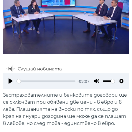
Слушай новината
-03:07
Play
Mute
Setti
Застрахователните и банковите договори ще
се сключват при обявени две цени - в евро и в
лева. Плащанията на вноски по тях, също до
края на януари догодина ще може да се плащат
в левове, но след това - единствено в евро.