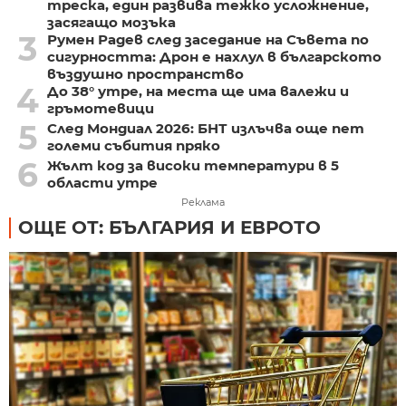
треска, един развива тежко усложнение,
засягащо мозъка
3
Румен Радев след заседание на Съвета по
сигурността: Дрон е нахлул в българското
въздушно пространство
4
До 38° утре, на места ще има валежи и
гръмотевици
5
След Мондиал 2026: БНТ излъчва още пет
големи събития пряко
6
Жълт код за високи температури в 5
области утре
Реклама
ОЩЕ ОТ: БЪЛГАРИЯ И ЕВРОТО