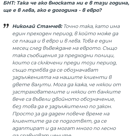
БНТ: Така че ако вноската ни е в тази година,
ще е в лева, ако е догодина - в евро?
Николай Станчев:
Точно така, като има
един преходен период, в който може да
се плаща и в евро и в лева. Това е един
месец след въвеждане на еврото. Също
така съобщения за предходни полици,
които са сключени преди този период,
също трябва да се обозначават
задълженията на нашите клиенти в
двете валути. Мога да кажа, че някои от
застрахователите и някои от банките
вече са въвели двойното обозначение,
без това да е задължително по закон.
Просто за да дадем повече време на
клиентите да се подготвят, да се
адаптират и да могат много по лесно
да сравняват цените.