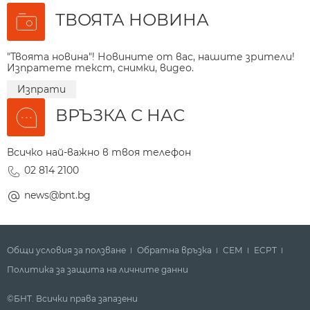
ТВОЯТА НОВИНА
"Твоята новина"! Новините от вас, нашите зрители!
Изпратете текст, снимки, видео.
Изпрати
ВРЪЗКА С НАС
Всичко най-важно в твоя телефон
02 814 2100
news@bnt.bg
Общи условия за ползване
Обратна връзка
СЕМ
ECPT
Политика за защита на личните данни
©БНТ. Всички права запазени