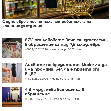
С едно евро е поскъпнала потребителската
кошница за седмица
87% от левовете вече са изтеглени,
в обращение са над 7,5 млрд. евро
18:29, 27.02.2026
Чете се за: 00:52 мин.
Лихвите по кредитите: Може ли да
има промяна, без да е приета от
ЕЦБ?
18:33, 25.02.2026
Чете се за: 01:15 мин.
4,8 млрд. лева все още са в
обращение
13:02, 17.02.2026
Чете се за: 02:45 мин.