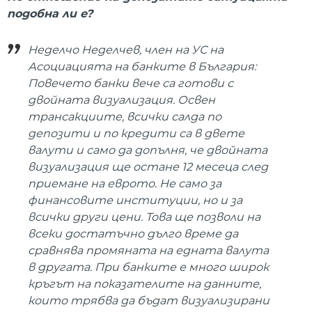
подобна ли е?
Неделчо Неделчев, член на УС на
Асоциацията на банките в България:
Повечето банки вече са готови с
двойната визуализация. Освен
трансакциите, всички салда по
депозити и по кредити са в двете
валути и само да допълня, че двойната
визуализация ще остане 12 месеца след
приемане на еврото. Не само за
финансовите институции, но и за
всички други цени. Това ще позволи на
всеки достатъчно дълго време да
сравнява промяната на едната валута
в другата. При банките е много широк
кръгът на показателите на данните,
които трябва да бъдат визуализирани