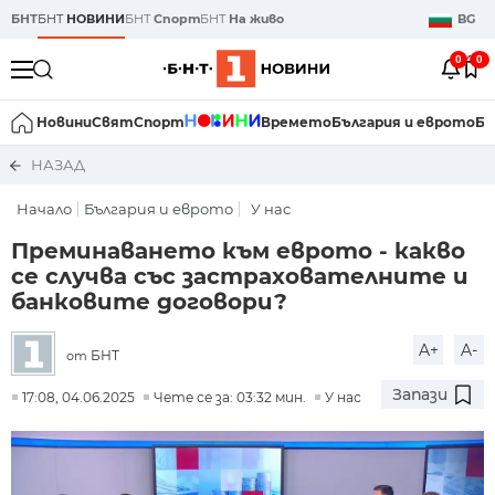
БНТ
БНТ
НОВИНИ
БНТ
Спорт
БНТ
На живо
BG
0
0
Новини
Свят
Спорт
Времето
България и еврото
Би
НАЗАД
Начало
България и еврото
У нас
Преминаването към еврото - какво
се случва със застрахователните и
банковите договори?
A+
A-
БНТ
от
Запази
17:08, 04.06.2025
Чете се за: 03:32 мин.
У нас