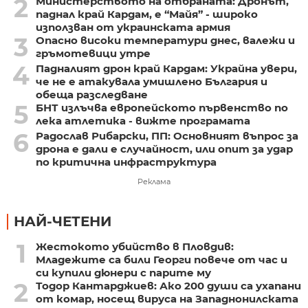
2
Министерството на отбраната: Дронът,
паднал край Кардам, е “Майя” - широко
използван от украинската армия
3
Опасно високи температури днес, валежи и
гръмотевици утре
4
Падналият дрон край Кардам: Украйна увери,
че не е атакувала умишлено България и
обеща разследване
5
БНТ излъчва европейското първенство по
лека атлетика - вижте програмата
6
Радослав Рибарски, ПП: Основният въпрос за
дрона е дали е случайност, или опит за удар
по критична инфраструктура
Реклама
НАЙ-ЧЕТЕНИ
1
Жестокото убийство в Пловдив:
Младежите са били Георги повече от час и
си купили дюнери с парите му
2
Тодор Кантарджиев: Ако 200 души са ухапани
от комар, носещ вируса на Западнонилската