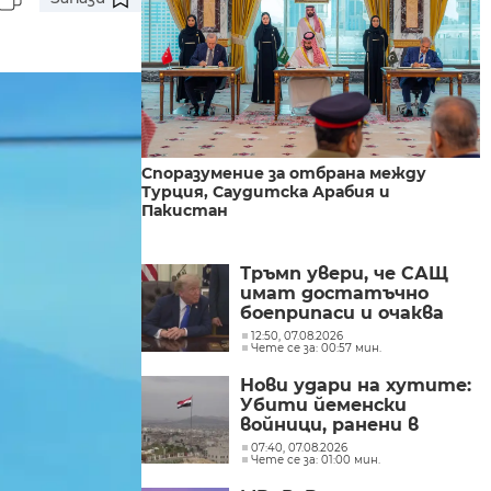
Споразумение за отбрана между
Турция, Саудитска Арабия и
Пакистан
Тръмп увери, че САЩ
имат достатъчно
боеприпаси и очаква
конфликтът с Иран да
12:50, 07.08.2026
Чете се за: 00:57 мин.
приключи скоро
Нови удари на хутите:
Убити йеменски
войници, ранени в
Саудитска Арабия
07:40, 07.08.2026
Чете се за: 01:00 мин.