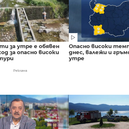
сти за утре е обявен
Опасно високи тем
од за опасно високи
днес, валежи и гръ
тури
утре
Реклама