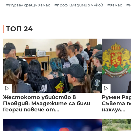
#Израел срещу Хамас
#проф. Владимир Чуков
#Хамас
#
ТОП 24
Жестокото убийство в
Румен Рад
Пловдив: Младежите са били
Съвета п
Георги повече от...
нахлул...