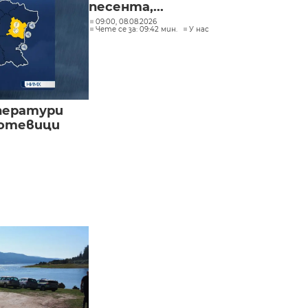
песента,...
09:00, 08.08.2026
Чете се за: 09:42 мин.
У нас
ператури
мотевици