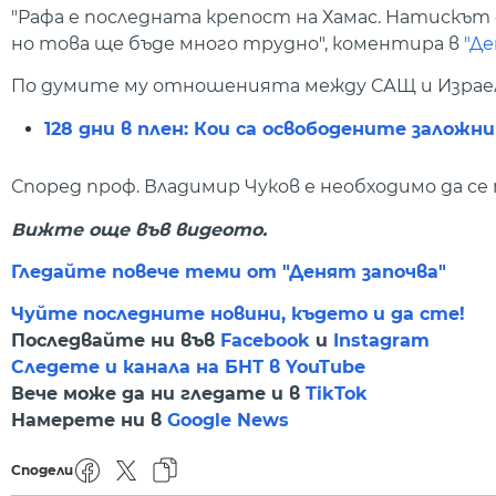
"Рафа е последната крепост на Хамас. Натискът 
но това ще бъде много трудно", коментира в
"Де
По думите му отношенията между САЩ и Израел са
128 дни в плен: Кои са освободените заложн
Според проф. Владимир Чуков е необходимо да се
Вижте още във видеото.
Гледайте повече теми от "Денят започва"
Чуйте последните новини, където и да сте!
Последвайте ни във
Facebook
и
Instagram
Следете и канала на БНТ в YouTube
Вече може да ни гледате и в
TikTok
Намерете ни в
Google News
Сподели