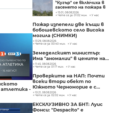
"Кугър" се включиха в
гасенето на пожара в
Асеновградско
15:01, 08.08.2026
Чете се за: 01:02 мин.
У нас
(СНИМКИ)
Пожар изпепели две къщи в
бобошевското село Висока
могила (СНИМКИ)
13:29, 08.08.2026
Чете се за: 00:40 мин.
У нас
Земеделският министър:
Има "аномалии" в цените на...
11:45, 08.08.2026
Чете се за: 01:17 мин.
У нас
Проверките на НАП: Почти
всеки втори обект по
йското
Южното Черноморие е с...
 атлетика -
10:21, 08.08.2026
Чете се за: 02:02 мин.
У нас
ЕКСКЛУЗИВНО ЗА БНТ: Луис
Фонси: "Despacito" е