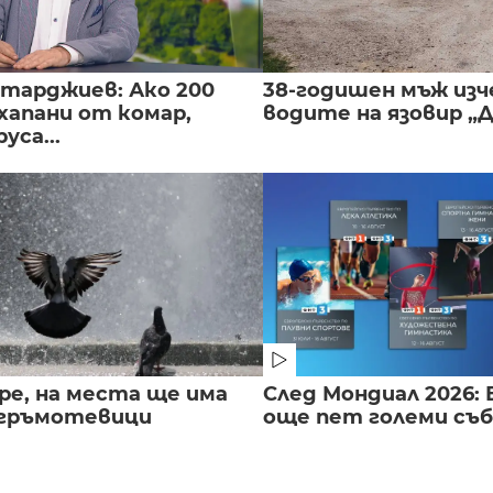
нтарджиев: Ако 200
38-годишен мъж изч
хапани от комар,
водите на язовир „
уса...
ре, на места ще има
След Мондиал 2026: 
 гръмотевици
още пет големи съ