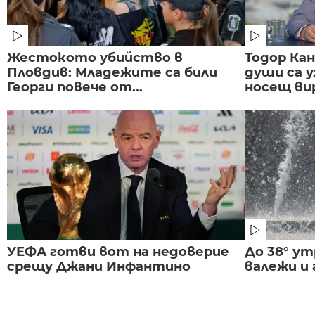
Жестокото убийство в
Тодор Ка
Пловдив: Младежите са били
души са у
Георги повече от...
носещ вир
УЕФА готви вот на недоверие
До 38° ут
срещу Джани Инфантино
валежи и