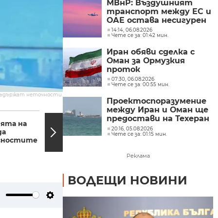
МВнР: Въздушният
транспорт между ЕС и
ОАЕ остава несигурен
14:14, 06.08.2026
Чете се за: 01:42 мин.
Иран обяви сделка с
Оман за Ормузкия
проток
07:30, 06.08.2026
Чете се за: 00:55 мин.
съдържат неточности.
Проектоспоразумение
между Иран и Оман ще
08:08, 13.02.2024
08:05,
предостави на Техеран
ята на
Неизгасена цигара е
контрола над кораби,
20:16, 05.08.2026
да
причината за пожара в
Чете се за: 01:15 мин.
влизащи в Персийския
асностите
психодиспансера в
залив?
Бургас?
Реклама
ВОДЕЩИ НОВИНИ
ute
Settings