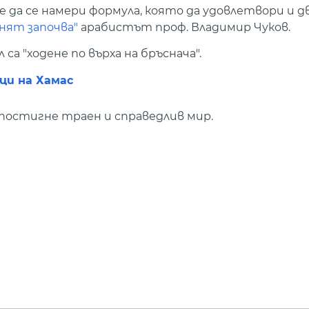
е да се намери формула, която да удовлетвори и 
нят започва"
арабистът проф. Владимир Чуков.
 "ходене по върха на бръснача".
ици на Хамас
 постигне траен и справедлив мир.