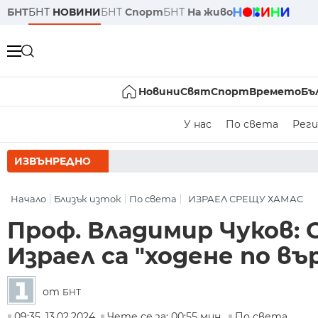
БНТ
БНТ
НОВИНИ
БНТ
Спорт
БНТ
На живо
Новини
Свят
Спорт
Времето
Бъ
У нас
По света
Реги
ИЗВЪНРЕДНО
РУ
Начало
Близък изток
По света
ИЗРАЕЛ СРЕЩУ ХАМАС
Проф. Владимир Чуков
Израел са "ходене по въ
от
БНТ
09:35, 13.02.2024
Чете се за: 00:55 мин.
По света