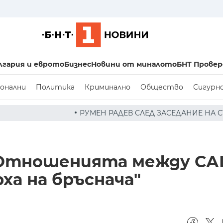
лгария и еврото
Бизнес
Новини от миналото
БНТ Провер
онални
Политика
Криминално
Общество
Сигурн
МЕН РАДЕВ СЛЕД ЗАСЕДАНИЕ НА СЪВЕТА ПО СИГУРНОСТТА
: Отношенията между СА
рха на бръснача"