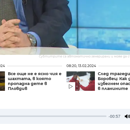
Субтитрите са автоматично генерирани и може да 
024
08:20, 13.02.2024
Все още не е ясно чия е
След трагеди
шахтата, в която
Боровец: Как 
пропадна дете в
избегнем оп
Пловдив
в планините
-00:57
M