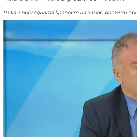
Рафа е последната крепост на Хамас, допълни про