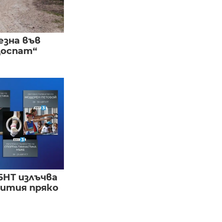
езна във
Доспат“
БНТ излъчва
бития пряко