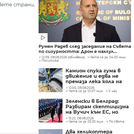
двете страни,
Румен Радев след заседание на Съвета
по сигурността: Дрон е нахлул...
12:09, 08.08.2026 (обновена)
Чете се за: 04:00 мин.
Политика
Камион спука гума в
движение и едва не
премаза лека кола на
Подбалканския път
12:00, 08.08.2026
Чете се за: 01:07 мин.
У нас
(СНИМКИ)
Зеленски в Белград:
Разбирам скептицизма
на Вучич към ЕС, но
Украйна е във война и
15:22, 08.08.2026
Чете се за: 05:35 мин.
По света
няма време за
скептицизъм
Два хеликоптера