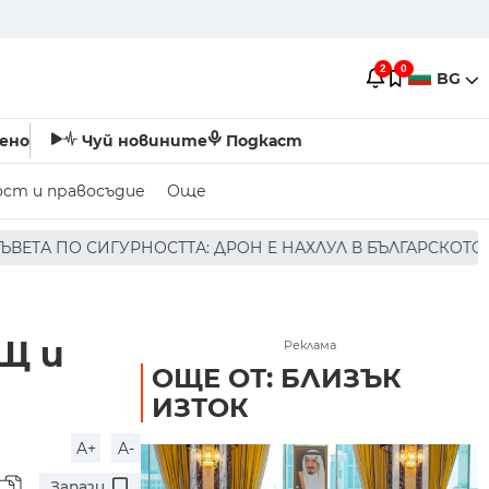
2
0
BG
ено
Чуй новините
Подкаст
ост и правосъдие
Още
: ДРОН Е НАХЛУЛ В БЪЛГАРСКОТО ВЪЗДУШНО ПРОСТРАНСТ
Щ и
Реклама
ОЩЕ ОТ: БЛИЗЪК
ИЗТОК
A+
A-
Запази