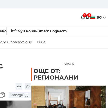
0
0
BG
ено
Чуй новините
Подкаст
ост и правосъдие
Още
с
Реклама
ОЩЕ ОТ:
РЕГИОНАЛНИ
A+
A-
Запази