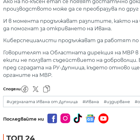
Ако на по-късен етап се появят достатъчно дока
производството може да се преобразува по друг 
И в момента продължават разпитите, както на бл
да помогнат за откриването на Ивана.
Киберспециалисти продължават да работят по 
Говорителят на Областната дирекция на МВР в 
екипи не ползват съдействието на доброволци. Вс
пред сградата на РУ-Дупница, където отново щ
органите на МВР.
Сподели
#изезналата Ивана от Дупница
#Ивана
#издирване
#
Последвайте ни
ТОП 24