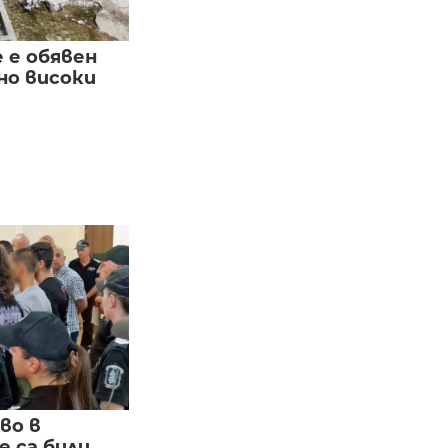
е е обявен
но високи
во в
 са били