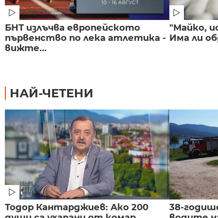
БНТ излъчва европейското
"Майко, и
първенство по лека атлетика -
Има ли об
вижте...
НАЙ-ЧЕТЕНИ
Тодор Кантарджиев: Ако 200
38-годиш
души са ухапани от комар,
водите н