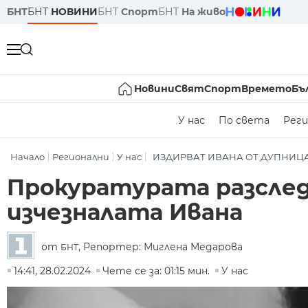
БНТ
БНТ
НОВИНИ
БНТ
Спорт
БНТ
На живо
Новини
Свят
Спорт
Времето
Бъ
У нас
По света
Реги
Начало
Регионални
У нас
ИЗДИРВАТ ИВАНА ОТ ДУПНИЦ
Прокуратурата разслед
изчезналата Ивана
от
, Репортер: Миглена Медарова
БНТ
14:41, 28.02.2024
Чете се за: 01:15 мин.
У нас