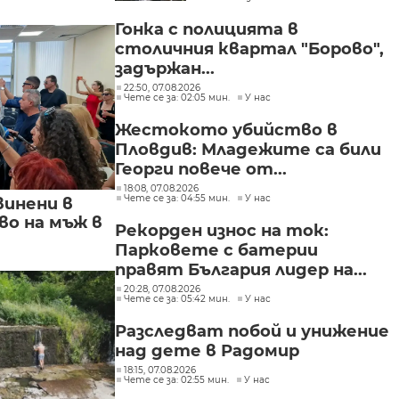
Гонка с полицията в
столичния квартал "Борово",
задържан...
22:50, 07.08.2026
Чете се за: 02:05 мин.
У нас
Жестокото убийство в
Пловдив: Младежите са били
Георги повече от...
18:08, 07.08.2026
Чете се за: 04:55 мин.
У нас
винени в
о на мъж в
Рекорден износ на ток:
Парковете с батерии
правят България лидер на...
20:28, 07.08.2026
Чете се за: 05:42 мин.
У нас
Разследват побой и унижение
над дете в Радомир
18:15, 07.08.2026
Чете се за: 02:55 мин.
У нас