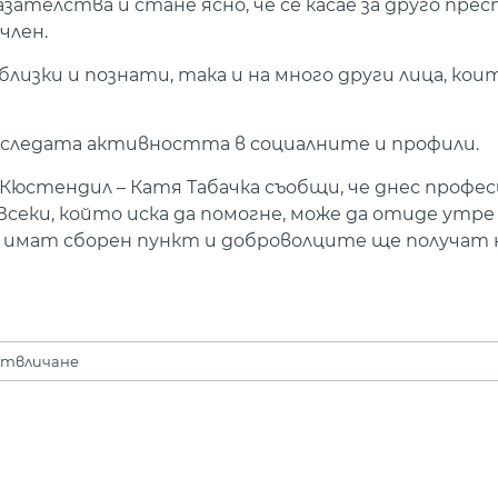
зателства и стане ясно, че се касае за друго пре
член.
изки и познати, така и на много други лица, кои
следата активността в социалните и профили.
Кюстендил – Катя Табачка съобщи, че днес профе
еки, който иска да помогне, може да отиде утре в
е имат сборен пункт и доброволците ще получат 
отвличане