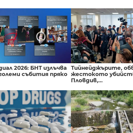
иал 2026: БНТ излъчва
Тийнейджърите, об
големи събития пряко
жестокото убийств
Пловдив,...