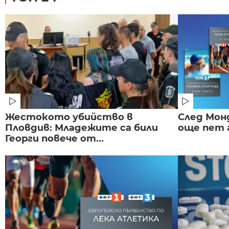
Жестокото убийство в
След Монд
Пловдив: Младежите са били
още пет 
Георги повече от...