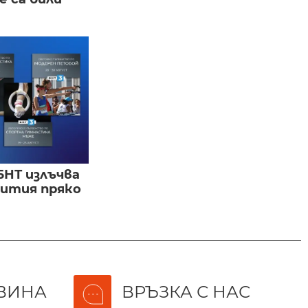
БНТ излъчва
бития пряко
ВИНА
ВРЪЗКА С НАС