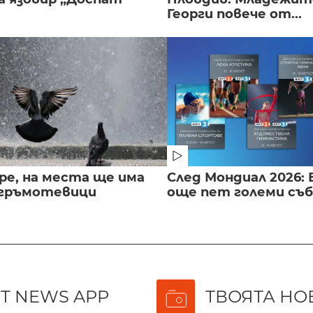
Георги повече от...
ре, на места ще има
След Мондиал 2026: 
 гръмотевици
още пет големи съ
T NEWS APP
ТВОЯТА НО