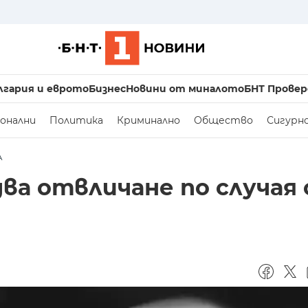
лгария и еврото
Бизнес
Новини от миналото
БНТ Провер
онални
Политика
Криминално
Общество
Сигурн
А
ва отвличане по случая 