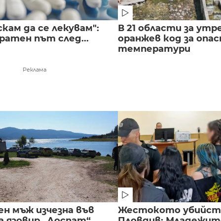
скам да се лекувам":
В 21 области за утр
ратен път след...
оранжев код за опас
температури
Реклама
ен мъж изчезна във
Жестокото убийст
а язовир „Доспат“
Пловдив: Младежите