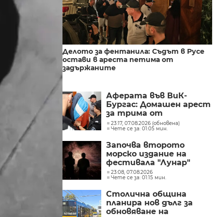
Делото за фентанила: Съдът в Русе
остави в ареста петима от
задържаните
Аферата във ВиК-
Бургас: Домашен арест
за трима от
обвиняемите
23:17, 07.08.2026 (обновена)
Чете се за: 01:05 мин.
Започва второто
морско издание на
фестивала "Лунар"
23:08, 07.08.2026
Чете се за: 01:15 мин.
Столична община
планира нов дълг за
обновяване на