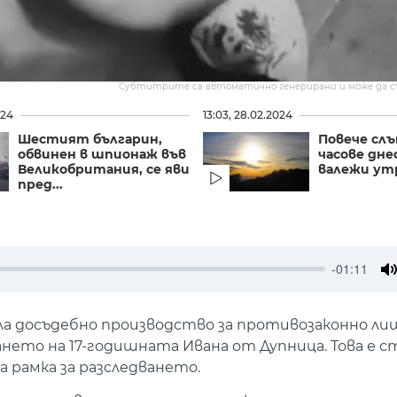
Субтитрите са автоматично генерирани и може да 
024
13:03, 28.02.2024
Шестият българин,
Повече сл
обвинен в шпионаж във
часове днес
Великобритания, се яви
валежи ут
пред...
-01:11
M
ла досъдебно производство за противозаконно ли
ването на 17-годишната Ивана от Дупница. Това е 
а рамка за разследването.