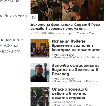
стъпление,
то биха могли
Делото за фентанила: Съдът в Русе
остави в ареста петима от...
08:03, 08.08.2026
Чете се за: 01:37 мин.
У нас
сионалните
Испания въведе
 9.00 часа
временен граничен
контрол на полетите
насоки от
и корабите
08:14, 08.08.2026
Чете се за: 00:45 мин.
По света
пристигащи от
Италия
Започва официалната
визита на Зеленски в
Белгред
08:27, 08.08.2026
Чете се за: 01:00 мин.
По света
Опасно горещо в
събота в почти
цялата страна
07:30, 08.08.2026
Чете се за: 02:22 мин.
У нас