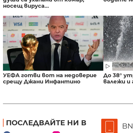
носещ вируса...
УЕФА готви вот на недоверие
До 38° ут
срещу Джани Инфантино
валежи и
ПОСЛЕДВАЙТЕ НИ В
BN