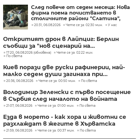
След повече от седем месеца: Нова
фирма поема почистването в
столичните райони "Слатина",
"Подуяне" и "Изгрев"
20:31, 06.08.2026
Чете се за: 02:30 мин.
У нас
Откритият дрон в Лайпциг: Берлин
съобщи за "нов сценарий на...
17:20, 06.08.2026 (обновена)
Чете се за: 02:22 мин.
По света
Киев порази две руски рафинерии, най-
малко седем души загинаха при...
20:36, 06.08.2026
Чете се за: 00:50 мин.
По света
Володимир Зеленски с първо посещение
в Сърбия след началото на войната
21:07, 06.08.2026
Чете се за: 01:00 мин.
По света
Езда в морето - как хора и животни се
разхлаждат в жегите в Хърватска
21:59, 06.08.2026
Чете се за: 00:37 мин.
По света