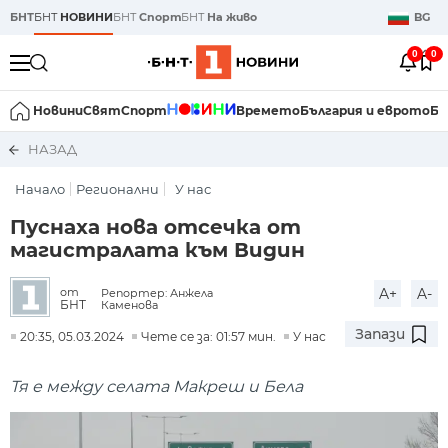
БНТ
БНТ
НОВИНИ
БНТ
Спорт
БНТ
На живо
BG
0
0
Новини
Свят
Спорт
Времето
България и еврото
Би
НАЗАД
Начало
Регионални
У нас
Пуснаха нова отсечка от
магистралата към Видин
A+
A-
от
Репортер: Анжела
БНТ
Каменова
Запази
20:35, 05.03.2024
Чете се за: 01:57 мин.
У нас
Тя е между селата Макреш и Бела