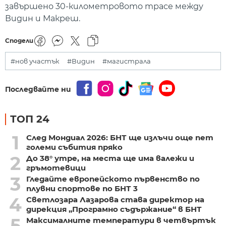
завършено 30-километровото трасе между
Видин и Макреш.
Сподели
#нов участък
#Видин
#магистрала
Последвайте ни
ТОП 24
1
След Мондиал 2026: БНТ ще излъчи още пет
големи събития пряко
2
До 38° утре, на места ще има валежи и
гръмотевици
3
Гледайте европейското първенство по
плувни спортове по БНТ 3
4
Светлозара Лазарова става директор на
дирекция „Програмно съдържание“ в БНТ
5
Максималните температури в четвъртък