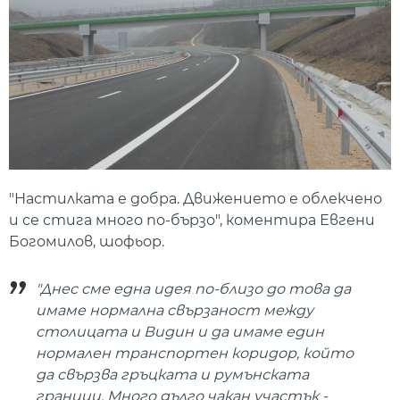
"Настилката е добра. Движението е облекчено
и се стига много по-бързо", коментира Евгени
Богомилов, шофьор.
"Днес сме една идея по-близо до това да
имаме нормална свързаност между
столицата и Видин и да имаме един
нормален транспортен коридор, който
да свързва гръцката и румънската
граници. Много дълго чакан участък -