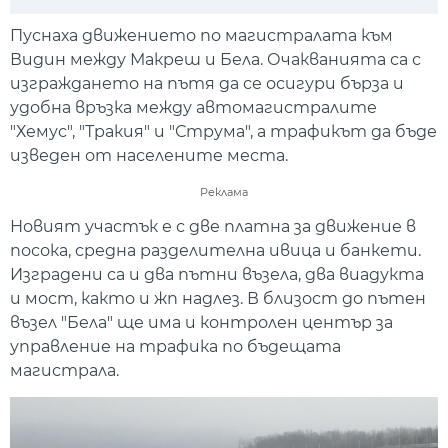
Play
Mute
Setti
Пуснаха движението по магистралата към
Видин между Макреш и Бела. Очакванията са с
изграждането на пътя да се осигури бърза и
удобна връзка между автомагистралите
"Хемус", "Тракия" и "Струма", а трафикът да бъде
изведен от населените места.
Реклама
Новият участък е с две платна за движение в
посока, средна разделителна ивица и банкети.
Изградени са и два пътни възела, два виадукта
и мост, както и жп надлез. В близост до пътен
възел "Бела" ще има и контролен център за
управление на трафика по бъдещата
магистрала.