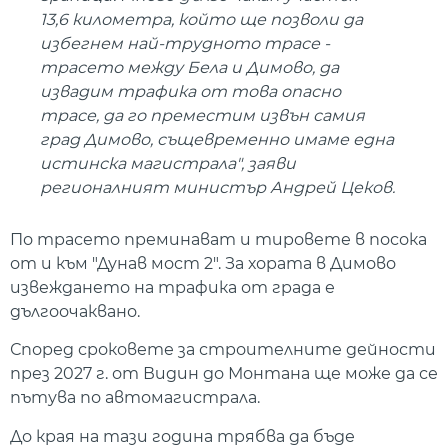
13,6 километра, който ще позволи да
избегнем най-трудното трасе -
трасето между Бела и Димово, да
извадим трафика от това опасно
трасе, да го преместим извън самия
град Димово, същевременно имаме една
истинска магистрала", заяви
регионалният министър Андрей Цеков.
По трасето преминават и тировете в посока
от и към "Дунав мост 2". За хората в Димово
извеждането на трафика от града е
дългоочаквано.
Според сроковете за строителните дейности
през 2027 г. от Видин до Монтана ще може да се
пътува по автомагистрала.
До края на тази година трябва да бъде