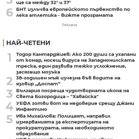
ще са между 32° и 37°
6
БНТ излъчва европейското първенство по
лека атлетика - вижте програмата
Реклама
НАЙ-ЧЕТЕНИ
1
Тодор Кантарджиев: Ако 200 души са ухапани
от комар, носещ вируса на Западнонилската
треска, един развива тежко усложнение,
засягащо мозъка
2
38-годишен мъж изчезна във водите на
язовир „Доспат“
3
България посреща чудотворната икона на
Света Богородица – "Хавайска"
4
УЕФА готви вот на недоверие срещу Джани
Инфантино
5
Ива Михайлова: Полицаят, направил
измерванията за експертизата на
прокуратурата, няма необходимото
образование