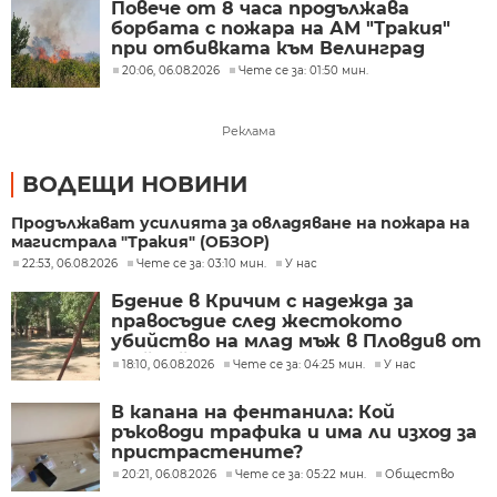
Повече от 8 часа продължава
борбата с пожара на АМ "Тракия"
при отбивката към Велинград
20:06, 06.08.2026
Чете се за: 01:50 мин.
Реклама
ВОДЕЩИ НОВИНИ
Продължават усилията за овладяване на пожара на
магистрала "Тракия" (ОБЗОР)
22:53, 06.08.2026
Чете се за: 03:10 мин.
У нас
Бдение в Кричим с надежда за
правосъдие след жестокото
убийство на млад мъж в Пловдив от
тийнейджъри
18:10, 06.08.2026
Чете се за: 04:25 мин.
У нас
В капана на фентанила: Кой
ръководи трафика и има ли изход за
пристрастените?
20:21, 06.08.2026
Чете се за: 05:22 мин.
Общество