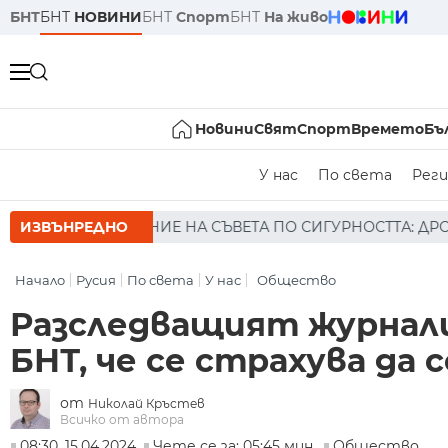
БНТ
БНТ
НОВИНИ
БНТ
Спорт
БНТ
На живо
Новини
Свят
Спорт
Времето
Бъ
У нас
По света
Реги
А СЪВЕТА ПО СИГУРНОСТТА: ДРОН Е НАХЛУЛ В БЪЛГАРСК
ИЗВЪНРЕДНО
Начало
Русия
По света
У нас
Общество
Разследващият журнали
БНТ, че се страхува да 
от
Николай Кръстев
Всичко от автора
08:30, 15.04.2024
Чете се за: 05:45 мин.
Общество