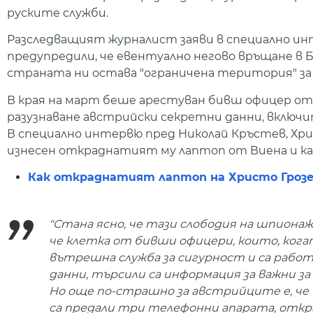
руските служби.
Разследващият журналист заяви в специално инт
предупредили, че евентуално негово връщане в Б
страната ни остава "ограничена територия" за 
В края на март беше арестуван бивш офицер от 
разузнаване австрийски секретни данни, вклю
В специално интервю пред Николай Кръстев, Хри
изнесен откраднатият му лаптоп от Виена и как
Как откраднатият лаптоп на Христо Грозе
"Стана ясно, че тази слободия на шпионаж
че клетка от бивши офицери, които, кога
вътрешна служба за сигурност и са работи
данни, търсили са информация за важни з
Но още по-страшно за австрийците е, ч
са предали три телефонни апарата, откр