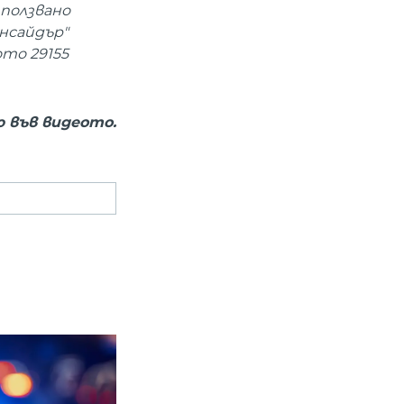
 ползвано
Инсайдър"
ото 29155
 във видеото.