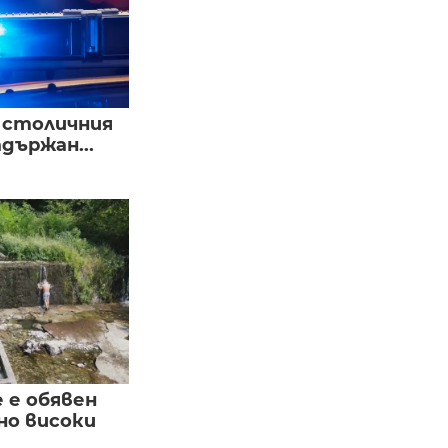
в столичния
държан...
е е обявен
но високи