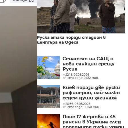
Руска атака порази стадион в
центъра на Одеса
Сенатът на САЩ с
нови санкции срещу
Русия
22:18, 07.08.2026
Чете се за: 01:32 мин.
Киев порази две руски
рафинерии, най-малко
седем души загинаха
при руски удари в
20:36, 06.08.2026
Чете се за: 00:50 мин.
Украйна
Поне 17 жертви и 45
ранени в Украйна след
поредните руски удари