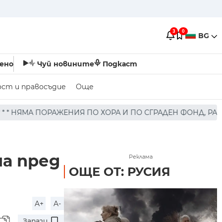
3
0
BG
ено
Чуй новините
Подкаст
ост и правосъдие
Още
 ХОРА И ПО СГРАДЕН ФОНД, РАЙОНЪТ Е ОТЦЕПЕН, ДОПЪЛ
а пред
Реклама
ОЩЕ ОТ: РУСИЯ
A+
A-
Запази