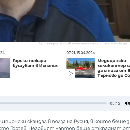
Субтитрите са автоматично генерирани и може да 
024
07:21, 15.04.2024
Горски пожари
Медицински
бушуват в Испания
хеликоптер 
да стига от 
Търново до Со
-05:12
M
пионски скандал в полза на Русия, в който беше 
сто Грозев. Неговият лаптоп беше откраднат от