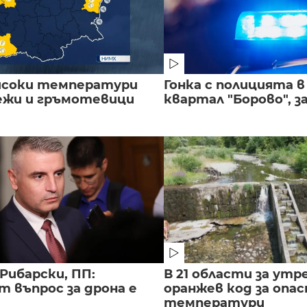
исоки температури
Гонка с полицията 
лежи и гръмотевици
квартал "Борово", за
Рибарски, ПП:
В 21 области за утр
т въпрос за дрона е
оранжев код за опас
температури