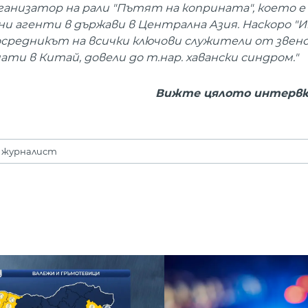
ганизатор на рали "Пътят на коприната", което е
ни агенти в държави в Централна Азия. Наскоро "
 посредникът на всички ключови служители от звен
и в Китай, довели до т.нар. хавански синдром."
Вижте цялото интервю
 журналист