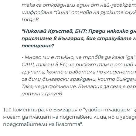
така са откраднали един от най-засекре
шифроване "Сина" отново на руските служби
Грозев.
"Николай Кръстев, БНТ: Преди няколко дн
пристигне в България, вие страхувате л
посещение?
- Много ми е тъжно, че трябва да кажа "да
САЩ, така и в ЕС, че рискът там е от най-
групата, която е работила по следенето 
са били български граждани, които виждаме
Така, че за съжаление, България за сега е 
допълни Грозев.
Той коментира, че България е "удобен плацдарм" 
могат да плащат на подставени лица, но и зар
представители на властта".