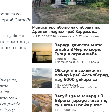
опа са го
гория". Затова
Министерството на отбраната:
Дронът, паднал край Кардам, е...
 на руското
17:23, 08.08.2026
Чете се за: 01:17 мин.
У нас
ени политици.
Заради зачестилите
който е бил
атаки в Черно море:
Турция ограничава
движението на
18:01, 08.08.2026
Чете се за: 00:52 мин.
Балкани
търговските кораби
Овладян е големият
пожар край Асеновград,
над 6000 декара са
каза се,
засегнати
18:39, 08.08.2026
ната
Чете се за: 02:15 мин.
У нас
и са
Загуби за милиарди в
ато мен.
Европа заради жегите,
и държава
сушата и пожарите
а. Също
17:38, 08.08.2026