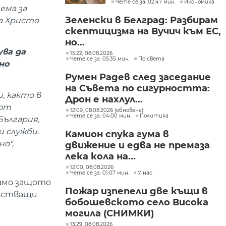
Чете се за: 02:47 мин.
Икономика
ема за
Зеленски в Белград: Разбирам
за Христо
скептицизма на Вучич към ЕС,
но...
ува да
15:22, 08.08.2026
Чете се за: 05:35 мин.
По света
но
Румен Радев след заседание
на Съвета по сигурността:
, както в
Дрон е нахлул...
 от
12:09, 08.08.2026 (обновена)
Чете се за: 04:00 мин.
Политика
България,
и служби.
Камион спука гума в
но",
движение и едва не премаза
лека кола на...
12:00, 08.08.2026
Чете се за: 01:07 мин.
У нас
само защото
Пожар изпепели две къщи в
увстващи
бобошевското село Висока
могила (СНИМКИ)
13:29, 08.08.2026