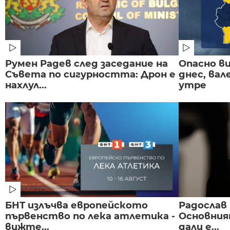
Румен Радев след заседание на
Опасно в
Съвета по сигурността: Дрон е
днес, ва
нахлул...
утре
БНТ излъчва европейското
Радослав 
първенство по лека атлетика -
Основния
вижте...
дали е...