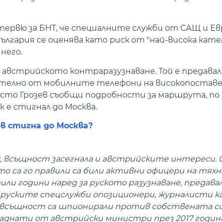
ервю за БНТ, че специалните служби от САЩ и Евр
ългария се оценява като риск от "най-висока кате
него.
австрийското контраразузнаване. Той е предавал
чително от мобилните телефони на високопостав
сто Грозев съобщи подробности за маршрута, по 
 е стигнал до Москва.
в стигна до Москва?
, всъщност засегнала и австрийските интереси. О
то са го правили са били активни офицери на тях
ли години наред за руското разузнаване, предавал
а руските спецслужби опозиционери, журналисти к
е всъщност са шпионирали против собствената с
аднати от австрийски министри през 2017 годин