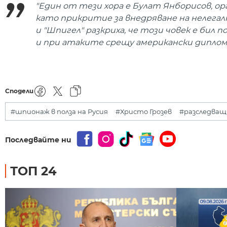
"Един от тези хора е Булат Янборисов, ор
като прикритие за внедряване на нелегал
и "Шпигел" разкриха, че този човек е бил
и при атаките срещу американски дипломат
Сподели
#шпионаж в полза на Русия
#Христо Грозев
#разследващ
Последвайте ни
ТОП 24