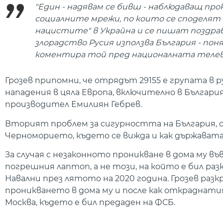
"Един - надявам се бивш - наблюдаващ проку
социалните мрежи, по които се споделят 
нацистите" в Украйна и се пишат поздравл
злорадство Русия използва България - поняк
коментира той пред националната телев
Грозев припомни, че отрядът 29155 е групата в ру
нападения в цяла Европа, включително в Българи
производител Емилиян Гебрев.
Вторият проблем за сигурността на България, с
Черноморието, където се вижда и как държавата
За случая с незаконното проникване в дома му във
погрешния лаптоп, а не този, на който е бил ра
Навални през лятото на 2020 година. Грозев разкр
проникването в дома му и после как откраднат
Москва, където е бил предаден на ФСБ.