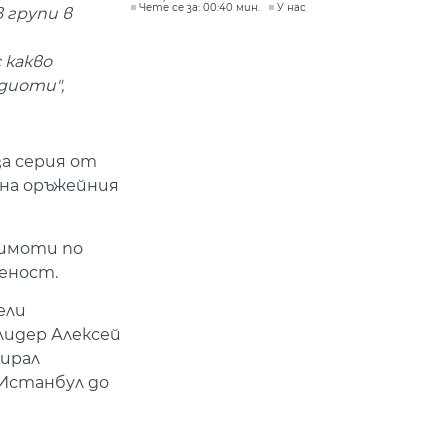
Чете се за: 00:40 мин.
У нас
в групи в
 какво
идиоти",
за серия от
 на оръжейния
 имоти по
еност.
ели
лидер Алексей
зирал
 Истанбул до