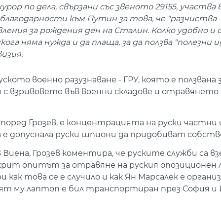
рор по дела, свързани със звеното 29155, участва 
благодарности към Путин за това, че "разчиства
ения за рождения ден на Сталин. Колко удобно и с
ога няма нужда и да плаща, за да ползва "полезни 
изия.
ското военно разузнаване - ГРУ, която е ползвана 
я с взривовете във военни складове и отравянето
поред Грозев, е концентрацията на руски частни
 е допуснала руски шпиони да придобиват собств
 Виена, Грозев коментира, че руските служби са вз
зкрит опитът за отравяне на руския опозиционен 
и как това се е случило и как Ян Марсалек е органи
ият му лаптоп е бил транспортиран през София и