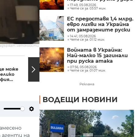
17:49, 05.08.2026
Чете се за: 03:57 мин.
ЕС предоставя 1,4 млрд.
евро лихви на Украйна
от замразените руски
активи
14:41, 05.08.2026
Чете се за: 01:12 мин.
съдържат неточности.
Войната в Украйна:
Най-малко 15 загинали
07:12, 15.04.2024
06:48,
при руска атака
Разказ от първо лице:
07:56, 05.08.2026
ще може
Какви са страховете
Чете се за: 01:07 мин.
Велико
на хората в Израел?
фия...
Реклама
ВОДЕЩИ НОВИНИ
ute
Settings
замесено
 агенти на