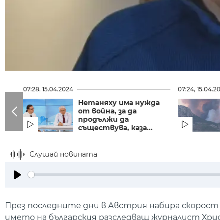
07:28, 15.04.2024
07:24, 15.04.2
Нетаняху има нужда
от война, за да
продължи да
съществува, каза...
Слушай новината
Play
През последните дни в Австрия набира скорост ш
името на българския разследващ журналист Хри