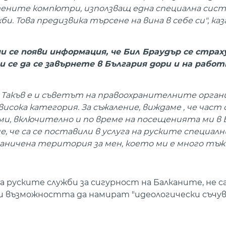
тените компютри, използващ една специална сист
. Това предизвика търсене на вина в себе си", ка
и се появи информация, че Бил Браудър се страх
и се да се завърнете в България дори и на работ
". Такъв е и съветът на правоохранителните органи
висока категория. За съжаление, виждаме , че част
ми, включително и по време на посещенията ми в 
, че са се поставили в услуга на руските специалн
ограничена територия за мен, което ми е много тъж
за руските служби за сигурност на Балканите, не 
ади възможността да намират "идеологически съч