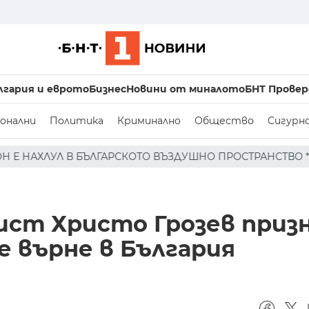
лгария и еврото
Бизнес
Новини от миналото
БНТ Провер
онални
Политика
Криминално
Общество
Сигурн
ОТО ВЪЗДУШНО ПРОСТРАНСТВО * * * НЯМА ПОРАЖЕНИЯ ПО
ст Христо Грозев призн
се върне в България