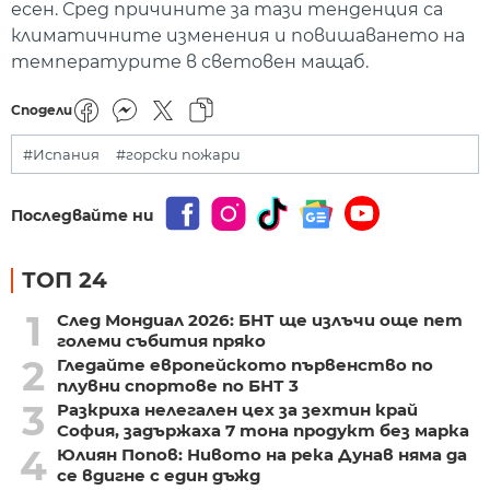
есен. Сред причините за тази тенденция са
климатичните изменения и повишаването на
температурите в световен мащаб.
Сподели
#Испания
#горски пожари
Последвайте ни
ТОП 24
1
След Мондиал 2026: БНТ ще излъчи още пет
големи събития пряко
2
Гледайте европейското първенство по
плувни спортове по БНТ 3
3
Разкриха нелегален цех за зехтин край
София, задържаха 7 тона продукт без марка
4
Юлиян Попов: Нивото на река Дунав няма да
се вдигне с един дъжд