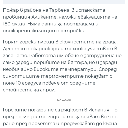
Play
Mute
Setti
Пожар в района на Тарбена, в испанската
провинция Аликанте, наложи евакуацията на
180 души. Няма данни за пострадали и
опожарени жилищни постройки.
Горят горски площи в околностите на града.
Десетки пожарникари и техника участват в
гасенето. Работата им обаче е затруднена не
само заради поривите на вятъра, но и заради
необичайно високите температури. Според
синоптиците термометрите показват с
поне 10 градуса повече от средните
стойности за април.
Реклама
Горските пожари не са рядкост в Испания, но
през последните години те започват все по-
рано през пролетта и продължават до късна