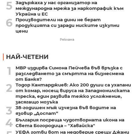
5
Задържаха у нас организатор на
международна мрежа за наркотрафик към
Украйна и ЕС
6
Производители на дини не берат
продукцията си заради ниските изкупни
цени
Реклама
НАЙ-ЧЕТЕНИ
1
МВР издирва Симона Пейчева във връзка с
разследването за смъртта на бизнесмена
от Банкя?
2
Тодор Кантарджиев: Ако 200 души са ухапани
от комар, носещ вируса на Западнонилската
треска, един развива тежко усложнение,
засягащо мозъка
3
38-годишен мъж изчезна във водите на
язовир „Доспат“
4
България посреща чудотворната икона на
Света Богородица – "Хавайска"
УЕФА готви вот на недоверие срещу Джани