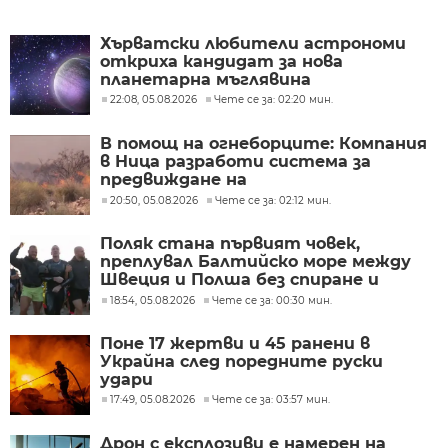
Хърватски любители астрономи
откриха кандидат за нова
планетарна мъглявина
22:08, 05.08.2026
Чете се за: 02:20 мин.
В помощ на огнеборците: Компания
в Ница разработи система за
предвиждане на
разпространението на пожари
20:50, 05.08.2026
Чете се за: 02:12 мин.
Поляк стана първият човек,
преплувал Балтийско море между
Швеция и Полша без спиране и
почивка
18:54, 05.08.2026
Чете се за: 00:30 мин.
Поне 17 жертви и 45 ранени в
Украйна след поредните руски
удари
17:49, 05.08.2026
Чете се за: 03:57 мин.
Дрон с експлозиви е намерен на