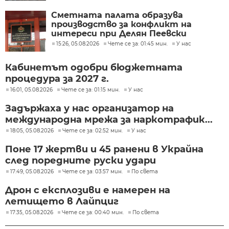
Сметната палата образува
производство за конфликт на
интереси при Делян Пеевски
15:26, 05.08.2026
Чете се за: 01:45 мин.
У нас
Кабинетът одобри бюджетната
процедура за 2027 г.
16:01, 05.08.2026
Чете се за: 01:15 мин.
У нас
Задържаха у нас организатор на
международна мрежа за наркотрафик...
18:05, 05.08.2026
Чете се за: 02:52 мин.
У нас
Поне 17 жертви и 45 ранени в Украйна
след поредните руски удари
17:49, 05.08.2026
Чете се за: 03:57 мин.
По света
Дрон с експлозиви е намерен на
летището в Лайпциг
17:35, 05.08.2026
Чете се за: 00:40 мин.
По света