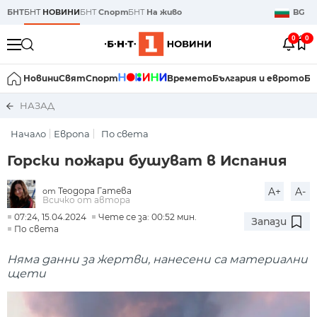
БНТ
БНТ
НОВИНИ
БНТ
Спорт
БНТ
На живо
BG
0
0
Новини
Свят
Спорт
Времето
България и еврото
Би
НАЗАД
Начало
Европа
По света
Горски пожари бушуват в Испания
Теодора Гатева
A+
A-
от
Всичко от автора
07:24, 15.04.2024
Чете се за: 00:52 мин.
Запази
По света
Няма данни за жертви, нанесени са материални
щети