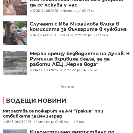
да се лекува у нас
17:26, 04.08.2026
Чете се за: 03:47 мин.
Случаят с Ива Михайлова влиза в
комисията за българите в чужбина
14:11, 04.08.2026
5138
Чете се за: 00:37 мин.
Мерки срещу безводието на Дунав: В
Румъния взривиха скала, за да
работи АЕЦ „Черна вода“
18:47, 03.08.2026
Чете се за: 04:12 мин.
Реклама
ВОДЕЩИ НОВИНИ
Разраства се пожарът на АМ "Тракия" при
отбивката за Велинград
18:03, 06.08.2026
Чете се за: 01:45 мин.
У нас
Километрично задръстване по