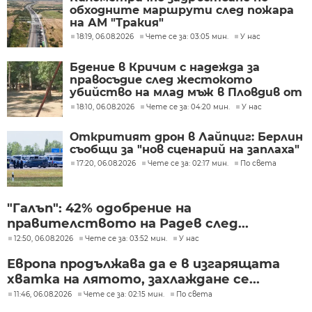
обходните маршрути след пожара
на АМ "Тракия"
18:19, 06.08.2026
Чете се за: 03:05 мин.
У нас
Бдение в Кричим с надежда за
правосъдие след жестокото
убийство на млад мъж в Пловдив от
тийнейджъри
18:10, 06.08.2026
Чете се за: 04:20 мин.
У нас
Откритият дрон в Лайпциг: Берлин
съобщи за "нов сценарий на заплаха"
17:20, 06.08.2026
Чете се за: 02:17 мин.
По света
"Галъп": 42% одобрение на
правителството на Радев след...
12:50, 06.08.2026
Чете се за: 03:52 мин.
У нас
Европа продължава да е в изгарящата
хватка на лятото, захлаждане се...
11:46, 06.08.2026
Чете се за: 02:15 мин.
По света