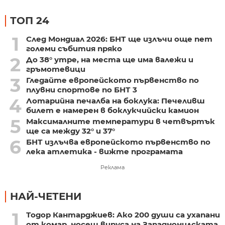
ТОП 24
1
След Мондиал 2026: БНТ ще излъчи още пет
големи събития пряко
2
До 38° утре, на места ще има валежи и
гръмотевици
3
Гледайте европейското първенство по
плувни спортове по БНТ 3
4
Лотарийна печалба на боклука: Печеливш
билет е намерен в боклукчийски камион
5
Максималните температури в четвъртък
ще са между 32° и 37°
6
БНТ излъчва европейското първенство по
лека атлетика - вижте програмата
Реклама
НАЙ-ЧЕТЕНИ
1
Тодор Кантарджиев: Ако 200 души са ухапани
от комар, носещ вируса на Западнонилската