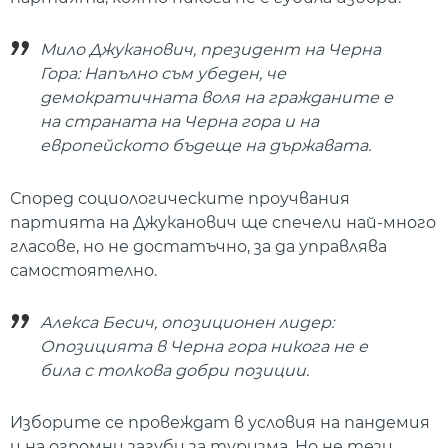
Мило Джуканович, президент на Черна
Гора: Напълно съм убеден, че
демократичната воля на гражданите е
на страната на Черна гора и на
европейското бъдеще на държавата.
Според социологическите проучвания
партията на Джуканович ще спечели най-много
гласове, но не достатъчно, за да управлява
самостоятелно.
Алекса Бесич, опозиционен лидер:
Опозицията в Черна гора никога не е
била с толкова добри позиции.
Изборите се провеждат в условия на пандемия
и на огромни загуби за туризма. Но не тези