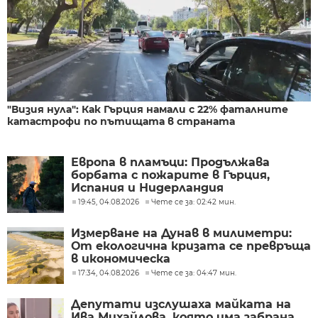
"Визия нула": Как Гърция намали с 22% фаталните
катастрофи по пътищата в страната
Европа в пламъци: Продължава
борбата с пожарите в Гърция,
Испания и Нидерландия
19:45, 04.08.2026
Чете се за: 02:42 мин.
Измерване на Дунав в милиметри:
От екологична кризата се превръща
в икономическа
17:34, 04.08.2026
Чете се за: 04:47 мин.
Депутати изслушаха майката на
Ива Михайлова, която има забрана