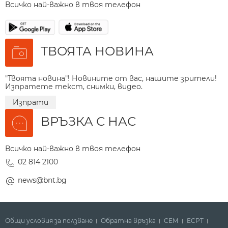
Всичко най-важно в твоя телефон
ТВОЯТА НОВИНА
"Твоята новина"! Новините от вас, нашите зрители!
Изпратете текст, снимки, видео.
Изпрати
ВРЪЗКА С НАС
Всичко най-важно в твоя телефон
02 814 2100
news@bnt.bg
Общи условия за ползване
Обратна връзка
СЕМ
ECPT