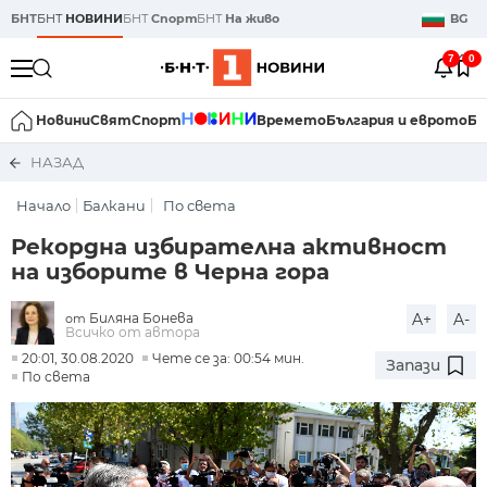
БНТ
БНТ
НОВИНИ
БНТ
Спорт
БНТ
На живо
BG
7
0
Новини
Свят
Спорт
Времето
България и еврото
Би
НАЗАД
Начало
Балкани
По света
Рекордна избирателна активност
на изборите в Черна гора
Биляна Бонева
A+
A-
от
Всичко от автора
20:01, 30.08.2020
Чете се за: 00:54 мин.
Запази
По света