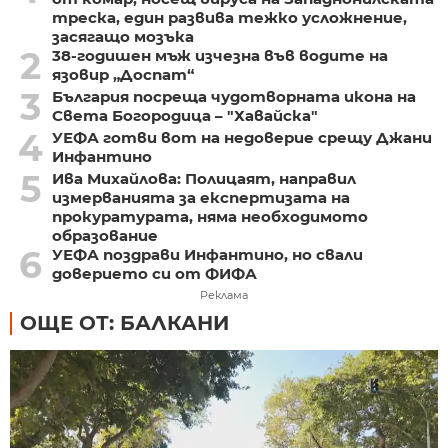
треска, един развива тежко усложнение,
засягащо мозъка
2
38-годишен мъж изчезна във водите на
язовир „Доспат“
3
България посреща чудотворната икона на
Света Богородица – "Хавайска"
4
УЕФА готви вот на недоверие срещу Джани
Инфантино
5
Ива Михайлова: Полицаят, направил
измерванията за експертизата на
прокуратурата, няма необходимото
образование
6
УЕФА поздрави Инфантино, но свали
доверието си от ФИФА
Реклама
ОЩЕ ОТ: БАЛКАНИ