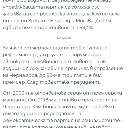
почти 30 години. През последните месеци
управляващата партия се сблъска със
засилваща се просръбска опозиция, която иска
по-тесни връзки с Белград и Москва. До 17 ч.
избирателната активност е 68,4%.
Реклама
За част от черногорците той е "успешен
реформатор", за другите - корумпиран
автократ. Половината от живота на 58-
годишния Джуканович е преминал в управление
на Черна гора. До 98-ма три пъти е бил
премиер. След това става президент.
От 2003-та започва нова серия от премиерски
мандати. От 2018-ма отново е президент на
Черна гора. Към биографията му се добавя и
дългогодишен председател на
Демократическата партия на социалистите -
партията, която никога не е губила избори.