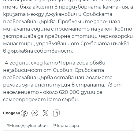
теми бяха акцент в предизборната кампания, а
кризата между Джуканович и Сръбската
православна църква. Проблемите започнаха
миналата година с приемането на закон, който
застрашава да превърне стотици черногорски
манастири, управлявани от Сръбската църква,
в държавна собственост.
14 години, след като Черна гора обяви
независимост от Сърбия, Сръбската
православна църва остава най-голямата
религиозна институция в страната. 1/3 от
населението - около 620 000 души се
самоопределят като сърби.
Сподели
#Мило Джуканович
#Черна гора