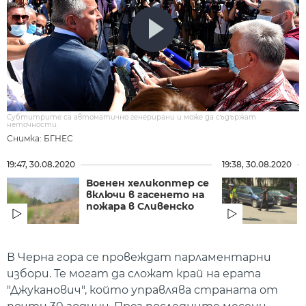
Субтитрите са автоматично генерирани и може да съдържат
неточности.
Снимка: БГНЕС
19:47, 30.08.2020
19:38, 30.08.2020
Военен хеликоптер се
включи в гасенето на
пожара в Сливенско
В Черна гора се провеждат парламентарни
избори. Те могат да сложат край на ерата
"Джуканович", който управлява страната от