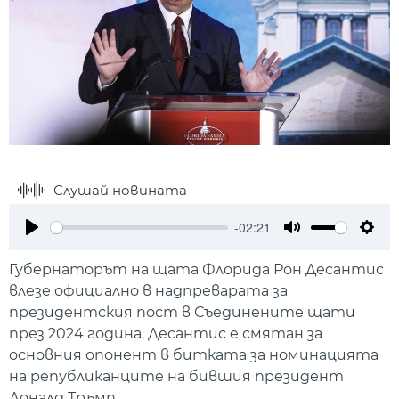
Слушай новината
-02:21
Play
Mute
Setti
Губернаторът на щата Флорида Рон Десантис
влезе официално в надпреварата за
президентския пост в Съединените щати
през 2024 година. Десантис е смятан за
основния опонент в битката за номинацията
на републиканците на бившия президент
Доналд Тръмп.