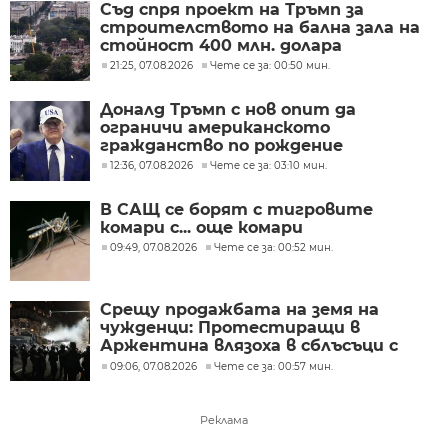
Съд спря проект на Тръмп за
строителството на бална зала на
стойност 400 млн. долара
21:25, 07.08.2026
Чете се за: 00:50 мин.
Доналд Тръмп с нов опит да
ограничи американското
гражданство по рождение
12:36, 07.08.2026
Чете се за: 03:10 мин.
В САЩ се борят с тигровите
комари с... още комари
09:49, 07.08.2026
Чете се за: 00:52 мин.
Срещу продажбата на земя на
чужденци: Протестиращи в
Аржентина влязоха в сблъсъци с
полицията
09:06, 07.08.2026
Чете се за: 00:57 мин.
Реклама