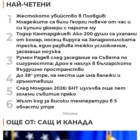
НАЙ-ЧЕТЕНИ
1
Жестокото убийство в Пловдив:
Младежите са били Георги повече от час и
си купили дюнери с парите му
2
Тодор Кантарджиев: Ако 200 души са ухапани
от комар, носещ вируса на Западнонилската
треска, един развива тежко усложнение,
засягащо мозъка
3
Румен Радев след заседание на Съвета по
сигурността: Дрон е нахлул в българското
въздушно пространство
4
До 38° утре, на места ще има валежи и
гръмотевици
5
След Мондиал 2026: БНТ излъчва още пет
големи събития пряко
6
Жълт код за високи температури в 5
области утре
Реклама
ОЩЕ ОТ: САЩ И КАНАДА