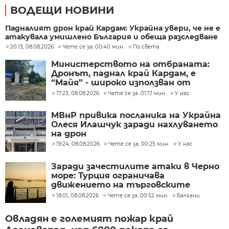
ВОДЕЩИ НОВИНИ
Падналият дрон край Кардам: Украйна увери, че не е
атакувала умишлено България и обеща разследване
20:13, 08.08.2026
Чете се за: 00:40 мин.
По света
Министерството на отбраната:
Дронът, паднал край Кардам, е
“Майя” - широко използван от
украинската армия
17:23, 08.08.2026
Чете се за: 01:17 мин.
У нас
МВнР привика посланика на Украйна
Олеся Илашчук заради нахлуването
на дрон
19:24, 08.08.2026
Чете се за: 00:25 мин.
У нас
Заради зачестилите атаки в Черно
море: Турция ограничава
движението на търговските
кораби
18:01, 08.08.2026
Чете се за: 00:52 мин.
Балкани
Овладян е големият пожар край