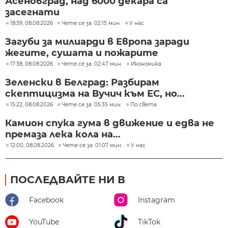
Асеновград, над 6000 декара са
засегнати
18:39, 08.08.2026
Чете се за: 02:15 мин.
У нас
Загуби за милиарди в Европа заради
жегите, сушата и пожарите
17:38, 08.08.2026
Чете се за: 02:47 мин.
Икономика
Зеленски в Белград: Разбирам
скептицизма на Вучич към ЕС, но...
15:22, 08.08.2026
Чете се за: 05:35 мин.
По света
Камион спука гума в движение и едва не
премаза лека кола на...
12:00, 08.08.2026
Чете се за: 01:07 мин.
У нас
ПОСЛЕДВАЙТЕ НИ В
Facebook
Instagram
YouTube
TikTok