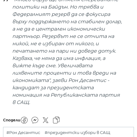
политики на Байдън. Но трябва и
Федералният резерв да се фокусира
върху поддържането на стабилен долар,
а не да е централен икономически
партньор. Резервът не се отчита на
никой, не е избиран от никого, и
печатането на пари ни доведе дотук.
Казваха, че няма да има инфлация, а
вижте къде сме. Увеличавата
лихвените проценти и това вреди на
икономиката", заяви Рон Десантис -
кандидат за президентската
номинация на Републиканската партия
в САЩ.
Сподели
#Рон Десантис
#президентски избори в САЩ