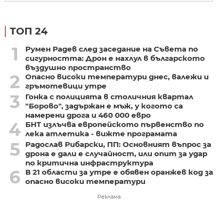
ТОП 24
1
Румен Радев след заседание на Съвета по
сигурността: Дрон е нахлул в българското
въздушно пространство
2
Опасно високи температури днес, валежи и
гръмотевици утре
3
Гонка с полицията в столичния квартал
"Борово", задържан е мъж, у когото са
намерени дрога и 460 000 евро
4
БНТ излъчва европейското първенство по
лека атлетика - вижте програмата
5
Радослав Рибарски, ПП: Основният въпрос за
дрона е дали е случайност, или опит за удар
по критична инфраструктура
6
В 21 области за утре е обявен оранжев код за
опасно високи температури
Реклама