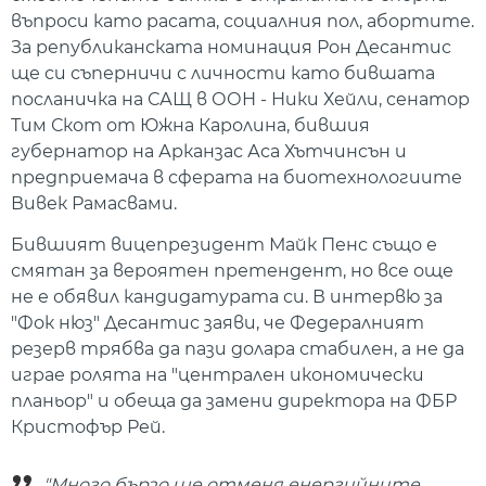
въпроси като расата, социалния пол, абортите.
За републиканската номинация Рон Десантис
ще си съперничи с личности като бившата
посланичка на САЩ в ООН - Ники Хейли, сенатор
Тим Скот от Южна Каролина, бившия
губернатор на Арканзас Аса Хътчинсън и
предприемача в сферата на биотехнологиите
Вивек Рамасвами.
Бившият вицепрезидент Майк Пенс също е
смятан за вероятен претендент, но все още
не е обявил кандидатурата си. В интервю за
"Фок нюз" Десантис заяви, че Федералният
резерв трябва да пази долара стабилен, а не да
играе ролята на "централен икономически
планьор" и обеща да замени директора на ФБР
Кристофър Рей.
"Много бързо ще отменя енергийните