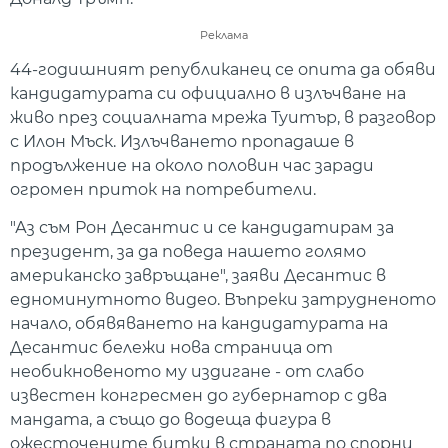
Реклама
44-годишният републиканец се опита да обяви
кандидатурата си официално в излъчване на
живо през социалната мрежа Туитър, в разговор
с Илон Мъск. Излъчването пропадаше в
продължение на около половин час заради
огромен приток на потребители.
"Аз съм Рон Десантис и се кандидатирам за
президент, за да поведа нашето голямо
американско завръщане", заяви Десантис в
едноминутното видео. Въпреки затрудненото
начало, обявяването на кандидатурата на
Десантис бележи нова страница от
необикновеното му издигане - от слабо
известен конгресмен до губернатор с два
мандата, а също до водеща фигура в
ожесточените битки в страната по спорни