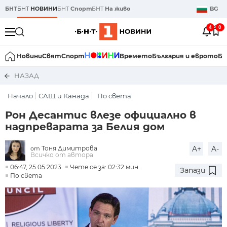
БНТ
БНТ
НОВИНИ
БНТ
Спорт
БНТ
На живо
BG
4
0
Новини
Свят
Спорт
Времето
България и еврото
Би
НАЗАД
Начало
САЩ и Канада
По света
Рон Десантис влезе официално в
надпреварата за Белия дом
Тоня Димитрова
A+
A-
от
Всичко от автора
06:47, 25.05.2023
Чете се за: 02:32 мин.
Запази
По света