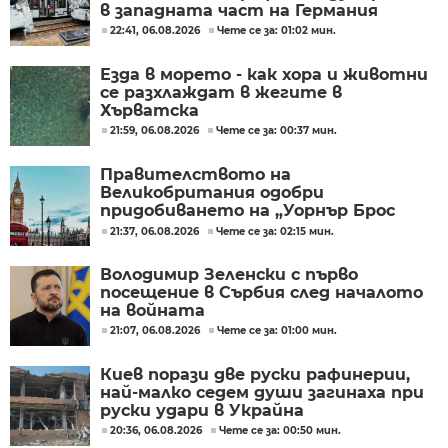
в западната част на Германия
22:41, 06.08.2026
Чете се за: 01:02 мин.
Езда в морето - как хора и животни
се разхлаждат в жегите в
Хърватска
21:59, 06.08.2026
Чете се за: 00:37 мин.
Правителството на
Великобритания одобри
придобиването на „Уорнър Брос
Дискавъри“ от „Парамаунт“ за 110
21:37, 06.08.2026
Чете се за: 02:15 мин.
млрд. долара
Володимир Зеленски с първо
посещение в Сърбия след началото
на войната
21:07, 06.08.2026
Чете се за: 01:00 мин.
Киев порази две руски рафинерии,
най-малко седем души загинаха при
руски удари в Украйна
20:36, 06.08.2026
Чете се за: 00:50 мин.