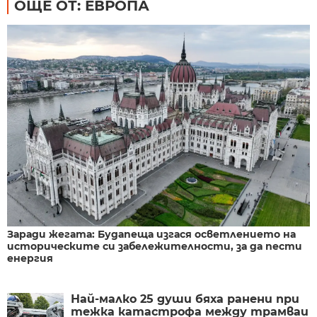
ОЩЕ ОТ: ЕВРОПА
Заради жегата: Будапеща изгася осветлението на
историческите си забележителности, за да пести
енергия
Най-малко 25 души бяха ранени при
тежка катастрофа между трамваи