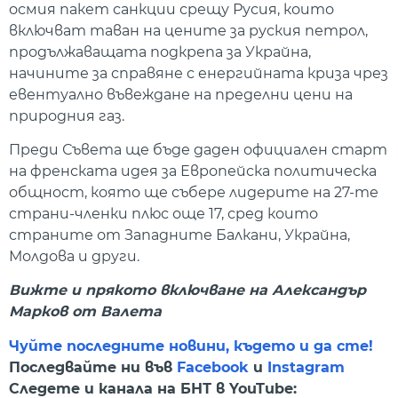
осмия пакет санкции срещу Русия, които
включват таван на цените за руския петрол,
продължаващата подкрепа за Украйна,
начините за справяне с енергийната криза чрез
евентуално въвеждане на пределни цени на
природния газ.
Преди Съвета ще бъде даден официален старт
на френската идея за Европейска политическа
общност, която ще събере лидерите на 27-те
страни-членки плюс още 17, сред които
страните от Западните Балкани, Украйна,
Молдова и други.
Вижте и прякото включване на Александър
Марков от Валета
Чуйте последните новини, където и да сте!
Последвайте ни във
Facebook
и
Instagram
Следете и канала на БНТ в YouTube: