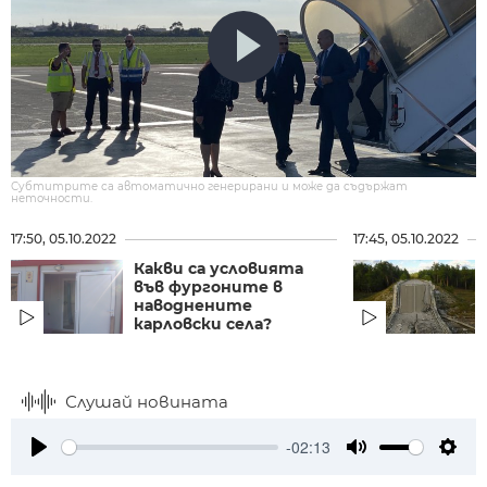
Субтитрите са автоматично генерирани и може да съдържат
неточности.
17:50, 05.10.2022
17:45, 05.10.2022
Какви са условията
във фургоните в
наводнените
карловски села?
Слушай новината
-02:13
Play
Mute
Setti