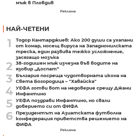
мъж в Пловдив
Реклама
НАЙ-ЧЕТЕНИ
1
Тодор Кантарджиев: Ако 200 души са ухапани
от комар, носещ вируса на Западнонилската
треска, един развива тежко усложнение,
засягащо мозъка
2
38-годишен мъж изчезна във водите на
язовир „Доспат“
3
България посреща чудотворната икона на
Света Богородица – "Хавайска"
4
УЕФА готви вот на недоверие срещу Джани
Инфантино
5
УЕФА поздрави Инфантино, но свали
доверието си от ФИФА
6
Президентът на Азиатската футболна
конфедерация приветства решението на
ФИФА
Реклама