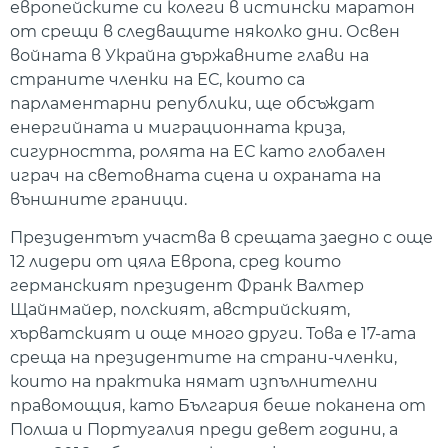
европейските си колеги в истински маратон
от срещи в следващите няколко дни. Освен
войната в Украйна държавните глави на
страните членки на ЕС, които са
парламентарни републики, ще обсъждат
енергийната и миграционната криза,
сигурността, ролята на ЕС като глобален
играч на световната сцена и охраната на
външните граници.
Президентът участва в срещата заедно с още
12 лидери от цяла Европа, сред които
германският президент Франк Валтер
Щайнмайер, полският, австрийският,
хърватският и още много други. Това е 17-ата
среща на президентите на страни-членки,
които на практика нямат изпълнителни
правомощия, като България беше поканена от
Полша и Португалия преди девет години, а