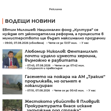
Реклама
ВОДЕЩИ НОВИНИ
Евтим Милошев: Национален фонд „Култура“ се
нуждае от законодателна реформа, а процесите в
министерството ще бъдат максимално прозрачни
09:00, 07.08.2026 (обновена)
Чете се за: 13:57 мин.
У нас
Любомир Николов: Фентанилът
почти изцяло измести хероина,
възможно е разбитата
лаборатория да е единствената у
07:45, 07.08.2026
Чете се за: 07:42 мин.
Сигурност и правосъдие
нас
Гасенето на пожара на АМ „Тракия“
продължава, но огънят е
локализиран
07:10, 07.08.2026
Чете се за: 00:45 мин.
У нас
Жестокото убийство в Пловдив:
Прокуратурата внася искане
„задържане под стража“