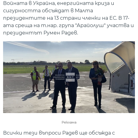
Войната в Украйна, енергийната криза и
сигурността обсъждат в Малта
президентите на 13 страни членки на ЕС. В 17-
ата среща на т.нар. група "Арайолуш" участва и
президентът Румен Радев.
Реклама
Всички тези въпроси Радев ще обсъжда с