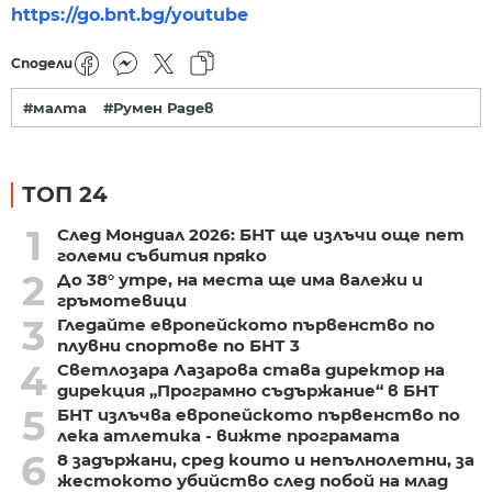
https://go.bnt.bg/youtube
Сподели
#малта
#Румен Радев
ТОП 24
1
След Мондиал 2026: БНТ ще излъчи още пет
големи събития пряко
2
До 38° утре, на места ще има валежи и
гръмотевици
3
Гледайте европейското първенство по
плувни спортове по БНТ 3
4
Светлозара Лазарова става директор на
дирекция „Програмно съдържание“ в БНТ
5
БНТ излъчва европейското първенство по
лека атлетика - вижте програмата
6
8 задържани, сред които и непълнолетни, за
жестокото убийство след побой на млад