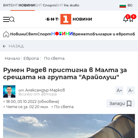
БНТ
БНТ
НОВИНИ
БНТ
Спорт
БНТ
На живо
BG
2
0
Новини
Свят
Спорт
Времето
България и еврото
Би
НАЗАД
Начало
Европа
По света
Румен Радев пристигна в Малта за
срещата на групата "Арайолуш"
Александър Марков
A+
A-
от
Всичко от автора
18:00, 05.10.2022 (обновена)
Запази
Чете се за: 02:20 мин.
По света