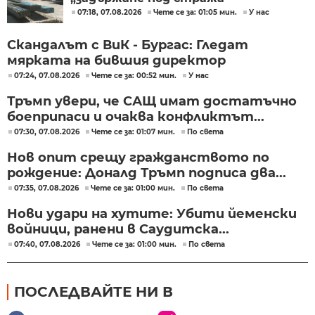
07:18, 07.08.2026
Чете се за: 01:05 мин.
У нас
Скандалът с ВиК - Бургас: Гледат
мярката на бившия директор
07:24, 07.08.2026
Чете се за: 00:52 мин.
У нас
Тръмп увери, че САЩ имат достатъчно
боеприпаси и очаква конфликтът...
07:30, 07.08.2026
Чете се за: 01:07 мин.
По света
Нов опит срещу гражданството по
рождение: Доналд Тръмп подписа два...
07:35, 07.08.2026
Чете се за: 01:00 мин.
По света
Нови удари на хутите: Убити йеменски
войници, ранени в Саудитска...
07:40, 07.08.2026
Чете се за: 01:00 мин.
По света
ПОСЛЕДВАЙТЕ НИ В