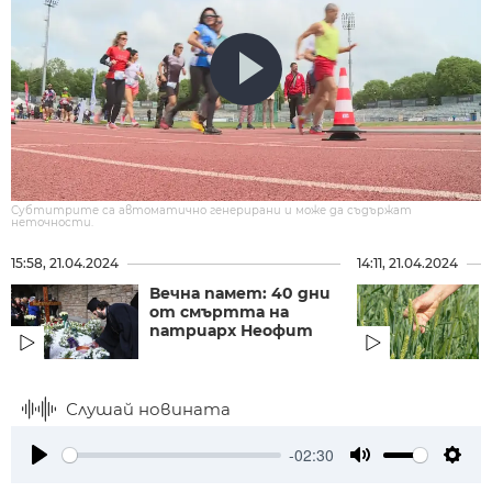
Субтитрите са автоматично генерирани и може да съдържат
неточности.
15:58, 21.04.2024
14:11, 21.04.2024
Вечна памет: 40 дни
от смъртта на
патриарх Неофит
Слушай новината
-02:30
Play
Mute
Setti