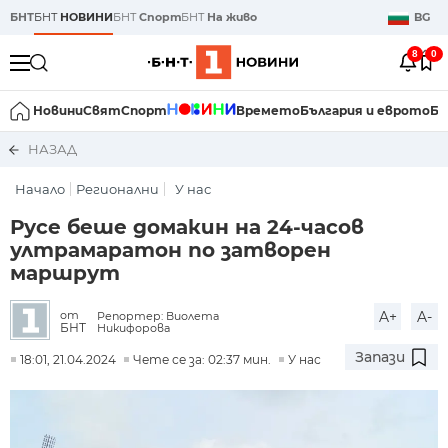
БНТ
БНТ
НОВИНИ
БНТ
Спорт
БНТ
На живо
BG
8
0
Новини
Свят
Спорт
Времето
България и еврото
Би
НАЗАД
Начало
Регионални
У нас
Русе беше домакин на 24-часов
ултрамаратон по затворен
маршрут
A+
A-
от
Репортер: Виолета
БНТ
Никифорова
Запази
18:01, 21.04.2024
Чете се за: 02:37 мин.
У нас