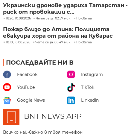
Украински дронове удариха Татарстан -
риск от провокации с...
18:20, 10.08.2026
Чете се за: 02:57 мин.
По света
Пожар близо до Атина: Полицията
евакуира хора от района на Куварас
18:10, 10.08.2026
Чете се за: 00:47 мин.
По света
ПОСЛЕДВАЙТЕ НИ В
Facebook
Instagram
YouTube
TikTok
Google News
LinkedIn
BNT NEWS APP
Всичко най-важно в твоя телефон