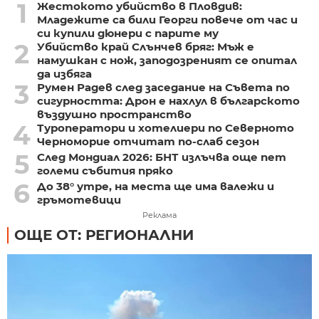
1
Жестокото убийство в Пловдив:
Младежите са били Георги повече от час и
си купили дюнери с парите му
2
Убийство край Слънчев бряг: Мъж е
намушкан с нож, заподозреният се опитал
да избяга
3
Румен Радев след заседание на Съвета по
сигурността: Дрон е нахлул в българското
въздушно пространство
4
Туроператори и хотелиери по Северното
Черноморие отчитат по-слаб сезон
5
След Мондиал 2026: БНТ излъчва още пет
големи събития пряко
6
До 38° утре, на места ще има валежи и
гръмотевици
Реклама
ОЩЕ ОТ: РЕГИОНАЛНИ