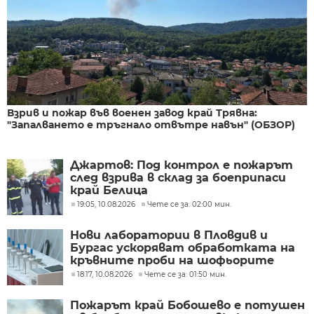
Взрив и пожар във военен завод край Трявна:
"Запалването е тръгнало отвътре навън" (ОБЗОР)
Джартов: Под контрол е пожарът
след взрива в склад за боеприпаси
край Белица
19:05, 10.08.2026
Чете се за: 02:00 мин.
Нови лаборатории в Пловдив и
Бургас ускоряват обработката на
кръвните проби на шофьорите
18:17, 10.08.2026
Чете се за: 01:50 мин.
Пожарът край Бобошево е потушен