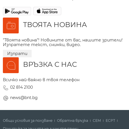
ТВОЯТА НОВИНА
"Твоята новина"! Новините от вас, нашите зрители!
Изпратете текст, снимки, видео.
Изпрати
ВРЪЗКА С НАС
Всичко най-важно в твоя телефон
02 814 2100
news@bnt.bg
Общи условия за ползване
Обратна връзка
СЕМ
ECPT
Политика за защита на личните данни