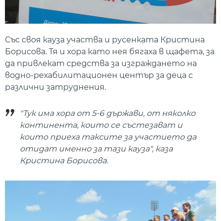
Със своя кауза участва и русенката Кристина
Борисова. Тя и хора като нея бягаха в щафета, за
да привлекат средства за изграждането на
водно-рехабилитационен център за деца с
различни затруднения.
"Тук има хора от 5-6 държави, от няколко
континента, които се състезават и
които приеха таксите за участието да
отидат именно за тази кауза", каза
Кристина Борисова.