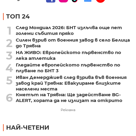
ТОП 24
1
След Мондиал 2026: БНТ излъчва още пет
големи събития пряко
2
Силен взрив от военния завод в село Белица
до Трявна
3
НА ЖИВО: Европейското първенство по
лека атлетика
4
Гледайте европейското първенство по
плуване по БНТ 3
5
Иван Демерджиев след взрива във военния
завод край Трявна: Евакуираме близките
населени места
6
Кметът на Трявна: Ще задействаме BG-
ALERT, хората да не излизат на открито
Реклама
НАЙ-ЧЕТЕНИ