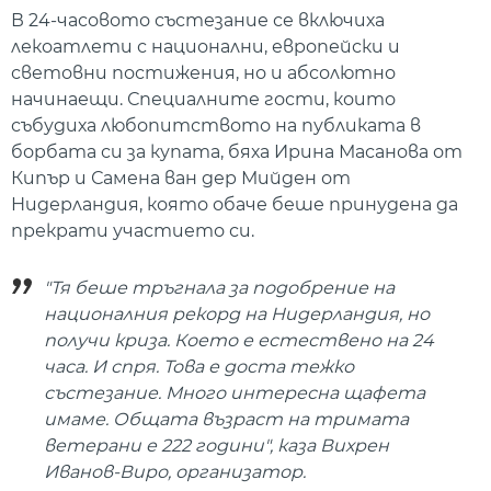
В 24-часовото състезание се включиха
лекоатлети с национални, европейски и
световни постижения, но и абсолютно
начинаещи. Специалните гости, които
събудиха любопитството на публиката в
борбата си за купата, бяха Ирина Масанова от
Кипър и Самена ван дер Мийден от
Нидерландия, която обаче беше принудена да
прекрати участието си.
"Тя беше тръгнала за подобрение на
националния рекорд на Нидерландия, но
получи криза. Което е естествено на 24
часа. И спря. Това е доста тежко
състезание. Много интересна щафета
имаме. Общата възраст на тримата
ветерани е 222 години", каза Вихрен
Иванов-Виро, организатор.