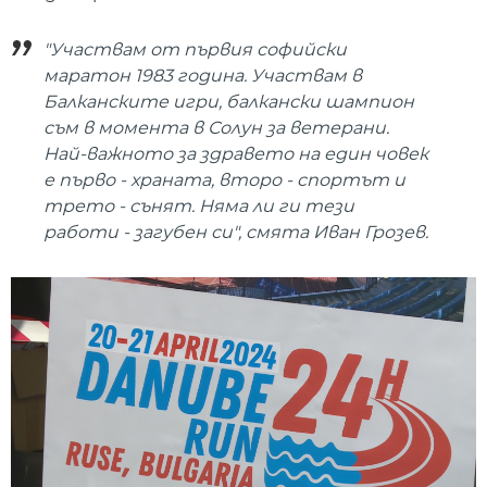
"Участвам от първия софийски
маратон 1983 година. Участвам в
Балканските игри, балкански шампион
съм в момента в Солун за ветерани.
Най-важното за здравето на един човек
е първо - храната, второ - спортът и
трето - сънят. Няма ли ги тези
работи - загубен си", смята Иван Грозев.