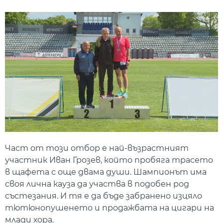
Част от този отбор е най-възрастният
участник Иван Грозев, който пробяга трасето
в щафета с още двама души. Шампионът има
своя лична кауза да участва в подобен род
състезания. И тя е да бъде забранено изцяло
тютюнопушенето и продажбата на цигари на
млади хора.