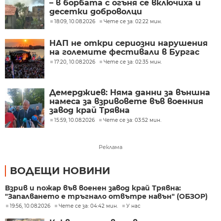
– в борбата с огъня се включиха и
десетки доброволци
18:09, 10.08.2026
Чете се за: 02:22 мин.
НАП не откри сериозни нарушения
на големите фестивали в Бургас
17:20, 10.08.2026
Чете се за: 02:35 мин.
Демерджиев: Няма данни за външна
намеса за взривовете във военния
завод край Трявна
15:59, 10.08.2026
Чете се за: 03:52 мин.
Реклама
ВОДЕЩИ НОВИНИ
Взрив и пожар във военен завод край Трявна:
"Запалването е тръгнало отвътре навън" (ОБЗОР)
19:56, 10.08.2026
Чете се за: 04:42 мин.
У нас