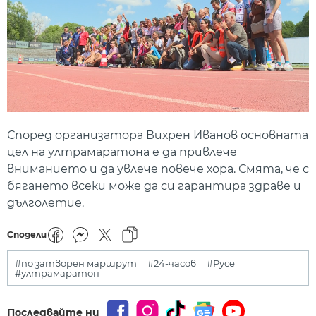
Според организатора Вихрен Иванов основната
цел на ултрамаратона е да привлече
вниманието и да увлече повече хора. Смята, че с
бягането всеки може да си гарантира здраве и
дълголетие.
Сподели
#по затворен маршрут
#24-часов
#Русе
#ултрамаратон
Последвайте ни