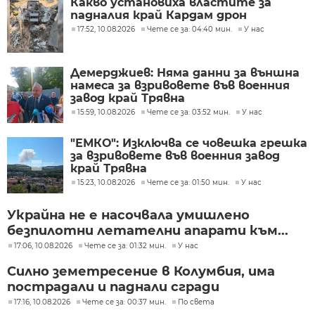
Какво установиха властите за
падналия край Кардам дрон
17:52, 10.08.2026
Чете се за: 04:40 мин.
У нас
Демерджиев: Няма данни за външна
намеса за взривовете във военния
завод край Трявна
15:59, 10.08.2026
Чете се за: 03:52 мин.
У нас
"ЕМКО": Изключва се човешка грешка
за взривовете във военния завод
край Трявна
15:23, 10.08.2026
Чете се за: 01:50 мин.
У нас
Украйна не е насочвала умишлено
безпилотни летателни апарати към...
17:06, 10.08.2026
Чете се за: 01:32 мин.
У нас
Силно земетресение в Колумбия, има
пострадали и паднали сгради
17:16, 10.08.2026
Чете се за: 00:37 мин.
По света