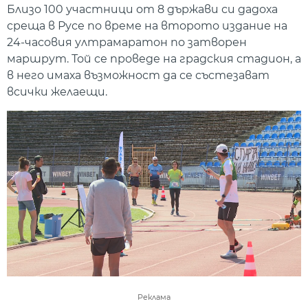
Близо 100 участници от 8 държави си дадоха
среща в Русе по време на второто издание на
24-часовия ултрамаратон по затворен
маршрут. Той се проведе на градския стадион, а
в него имаха възможност да се състезават
всички желаещи.
Реклама