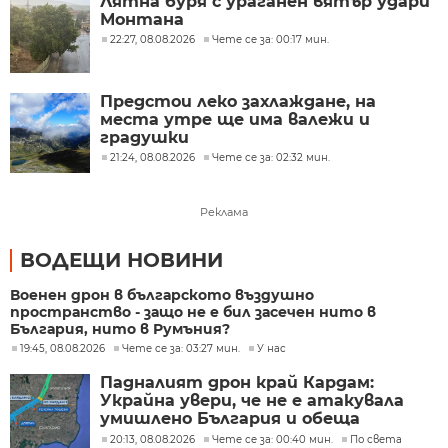
Лятна буря с ураганен вятър удари
Монтана
22:27, 08.08.2026
Чете се за: 00:17 мин.
Предстои леко захлаждане, на
места утре ще има валежи и
градушки
21:24, 08.08.2026
Чете се за: 02:32 мин.
Реклама
ВОДЕЩИ НОВИНИ
Военен дрон в българското въздушно
пространство - защо не е бил засечен нито в
България, нито в Румъния?
19:45, 08.08.2026
Чете се за: 03:27 мин.
У нас
Падналият дрон край Кардам:
Украйна увери, че не е атакувала
умишлено България и обеща
разследване
20:13, 08.08.2026
Чете се за: 00:40 мин.
По света