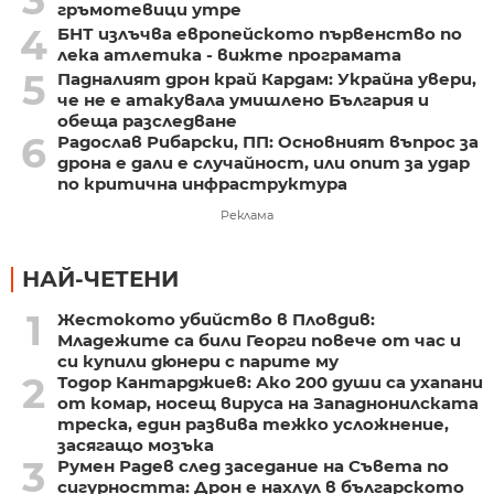
3
гръмотевици утре
4
БНТ излъчва европейското първенство по
лека атлетика - вижте програмата
5
Падналият дрон край Кардам: Украйна увери,
че не е атакувала умишлено България и
обеща разследване
6
Радослав Рибарски, ПП: Основният въпрос за
дрона е дали е случайност, или опит за удар
по критична инфраструктура
Реклама
НАЙ-ЧЕТЕНИ
1
Жестокото убийство в Пловдив:
Младежите са били Георги повече от час и
си купили дюнери с парите му
2
Тодор Кантарджиев: Ако 200 души са ухапани
от комар, носещ вируса на Западнонилската
треска, един развива тежко усложнение,
засягащо мозъка
3
Румен Радев след заседание на Съвета по
сигурността: Дрон е нахлул в българското