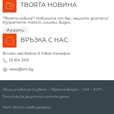
ТВОЯТА НОВИНА
"Твоята новина"! Новините от вас, нашите зрители!
Изпратете текст, снимки, видео.
Изпрати
ВРЪЗКА С НАС
Всичко най-важно в твоя телефон
02 814 2100
news@bnt.bg
Общи условия за ползване
Обратна връзка
СЕМ
ECPT
Политика за защита на личните данни
©БНТ. Всички права запазени