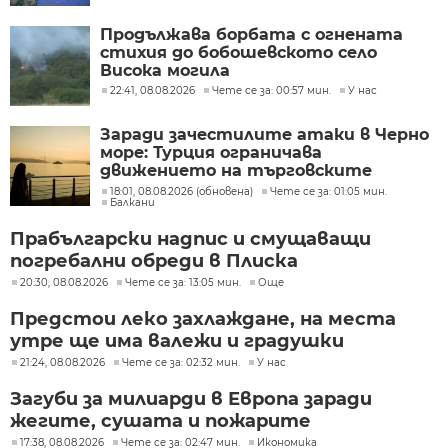
Продължава борбата с огнената
стихия до бобошевското село
Висока могила
22:41, 08.08.2026
Чете се за: 00:57 мин.
У нас
Заради зачестилите атаки в Черно
море: Турция ограничава
движението на търговските
кораби
18:01, 08.08.2026 (обновена)
Чете се за: 01:05 мин.
Балкани
Прабългарски надпис и смущаващи
погребални обреди в Плиска
20:30, 08.08.2026
Чете се за: 13:05 мин.
Още
Предстои леко захлаждане, на места
утре ще има валежи и градушки
21:24, 08.08.2026
Чете се за: 02:32 мин.
У нас
Загуби за милиарди в Европа заради
жегите, сушата и пожарите
17:38, 08.08.2026
Чете се за: 02:47 мин.
Икономика