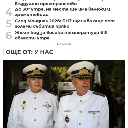
въздушно пространство
4
До 38° утре, на места ще има валежи и
гръмотевици
5
След Мондиал 2026: БНТ излъчва още пет
големи събития пряко
6
Жълт код за високи температури в 5
области утре
Реклама
ОЩЕ ОТ: У НАС