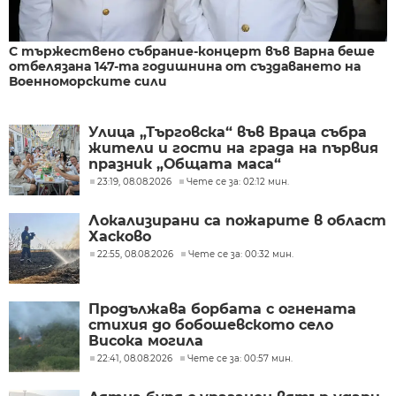
С тържествено събрание-концерт във Варна беше
отбелязана 147-та годишнина от създаването на
Военноморските сили
Улица „Търговска“ във Враца събра
жители и гости на града на първия
празник „Общата маса“
23:19, 08.08.2026
Чете се за: 02:12 мин.
Локализирани са пожарите в област
Хасково
22:55, 08.08.2026
Чете се за: 00:32 мин.
Продължава борбата с огнената
стихия до бобошевското село
Висока могила
22:41, 08.08.2026
Чете се за: 00:57 мин.