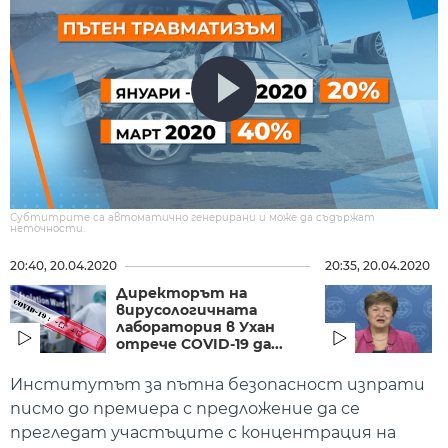
Субтитрите са автоматично генерирани и може да съдържат
неточности.
20:40, 20.04.2020
20:35, 20.04.2020
Директорът на
вирусологичната
лаборатория в Ухан
отрече COVID-19 да...
Институтът за пътна безопасност изпрати
писмо до премиера с предложение да се
прегледат участъците с концентрация на