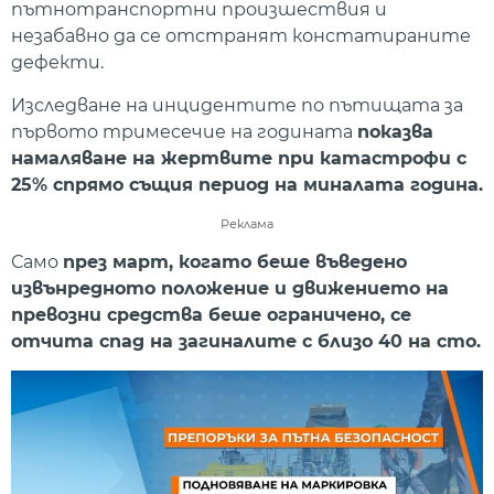
пътнотранспортни произшествия и
незабавно да се отстранят констатираните
дефекти.
Изследване на инцидентите по пътищата за
първото тримесечие на годината
показва
намаляване на жертвите при катастрофи с
25% спрямо същия период на миналата година.
Реклама
Само
през март, когато беше въведено
извънредното положение и движението на
превозни средства беше ограничено, се
отчита спад на загиналите с близо 40 на сто.