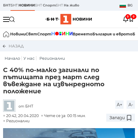
БНТ
БНТ
НОВИНИ
БНТ
Спорт
БНТ
На живо
BG
0
0
Новини
Свят
Спорт
Времето
България и еврото
Би
НАЗАД
Начало
У нас
Регионални
С 40% по-малко загинали по
пътищата през март след
въвеждане на извънредното
положение
A+
A-
БНТ
от
20:42, 20.04.2020
Чете се за: 00:15 мин.
Запази
Регионални