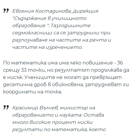
Евгения Костадинова, Дирекция
"Съдържание в училищното
образование ": Тазгодишните
седмокласници са се затруднили при
разпознаване на частите на речта и
частите на изречението.
По математика има има леко повишение - 36
срещу 33 точки, но резултатът продължава да
е нисък. Учениците не могат да превръщат
десетична дроб в обикновена, затрудняват ги
координати на точка.
Красимир Вълчев, министър на
образованието и науката: Остава
много високия процент ниски
резултати по математика, което