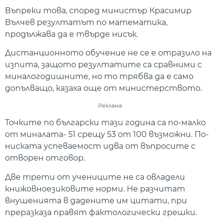
Въпреки това, според министър Красимир
Вълчев резултатът по математика,
продължава да е твърде нисък.
Дистанционното обучение не се е отразило на
изпита, защото резултатите са сравними с
миналогодишните, но то трябва да е само
допълващо, казаха още от министерството.
Реклама
Точките по български тази година са по-малко
от миналата- 51 срещу 53 от 100 възможни. По-
ниската успеваемост идва от въпросите с
отворен отговор.
Две трети от учениците не са овладели
книжовноезиковите норми. Не разчитат
внушенията в дадените им цитати, при
преразказа правят фактологически грешки.