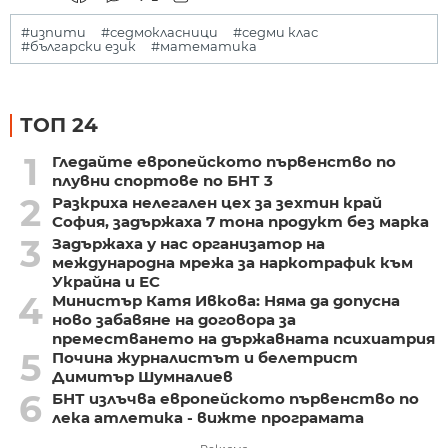
#изпити
#седмокласници
#седми клас
#български език
#математика
ТОП 24
1
Гледайте европейското първенство по
плувни спортове по БНТ 3
2
Разкриха нелегален цех за зехтин край
София, задържаха 7 тона продукт без марка
3
Задържаха у нас организатор на
международна мрежа за наркотрафик към
Украйна и ЕС
4
Министър Катя Ивкова: Няма да допусна
ново забавяне на договора за
преместването на държавната психиатрия
5
Почина журналистът и белетрист
Димитър Шумналиев
6
БНТ излъчва европейското първенство по
лека атлетика - вижте програмата