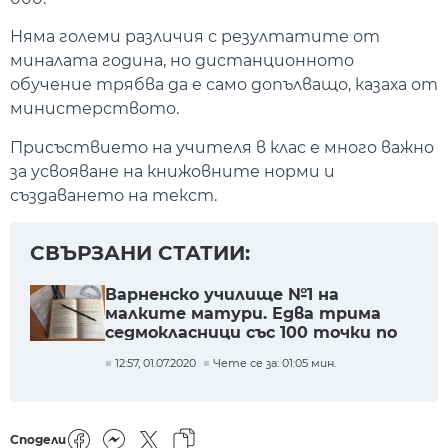
Няма големи различия с резултатите от
миналата година, но дистанционното
обучение трябва да е само допълващо, казаха от
министерството.
Присъствието на учителя в клас е много важно
за усвояване на книжовните норми и
създаването на текст.
СВЪРЗАНИ СТАТИИ:
Варненско училище №1 на
малките матури. Едва трима
седмокласници със 100 точки по
двата предмета
12:57, 01.07.2020
Чете се за: 01:05 мин.
Сподели