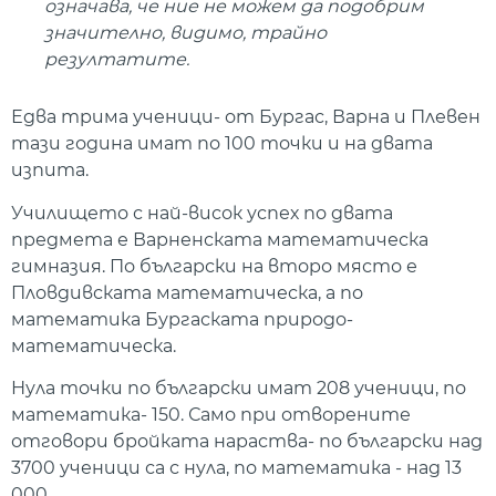
означава, че ние не можем да подобрим
значително, видимо, трайно
резултатите.
Едва трима ученици- от Бургас, Варна и Плевен
тази година имат по 100 точки и на двата
изпита.
Училището с най-висок успех по двата
предмета е Варненската математическа
гимназия. По български на второ място е
Пловдивската математическа, а по
математика Бургаската природо-
математическа.
Нула точки по български имат 208 ученици, по
математика- 150. Само при отворените
отговори бройката нараства- по български над
3700 ученици са с нула, по математика - над 13
000.