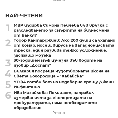
Реклама
НАЙ-ЧЕТЕНИ
1
МВР издирва Симона Пейчева във връзка с
разследването за смъртта на бизнесмена
от Банкя?
2
Тодор Кантарджиев: Ако 200 души са ухапани
от комар, носещ вируса на Западнонилската
треска, един развива тежко усложнение,
засягащо мозъка
3
38-годишен мъж изчезна във водите на
язовир „Доспат“
4
България посреща чудотворната икона на
Света Богородица – "Хавайска"
5
УЕФА готви вот на недоверие срещу Джани
Инфантино
6
Ива Михайлова: Полицаят, направил
измерванията за експертизата на
прокуратурата, няма необходимото
образование
Реклама