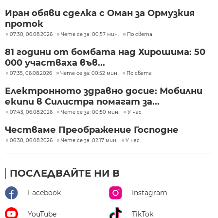
Иран обяви сделка с Оман за Ормузкия
проток
07:30, 06.08.2026
Чете се за: 00:57 мин.
По света
81 години от бомбата над Хирошима: 50
000 участваха във...
07:35, 06.08.2026
Чете се за: 00:52 мин.
По света
Електронното здравно досие: Мобилни
екипи в Силистра помагат за...
07:43, 06.08.2026
Чете се за: 00:50 мин.
У нас
Честваме Преображение Господне
06:30, 06.08.2026
Чете се за: 02:17 мин.
У нас
ПОСЛЕДВАЙТЕ НИ В
Facebook
Instagram
YouTube
TikTok