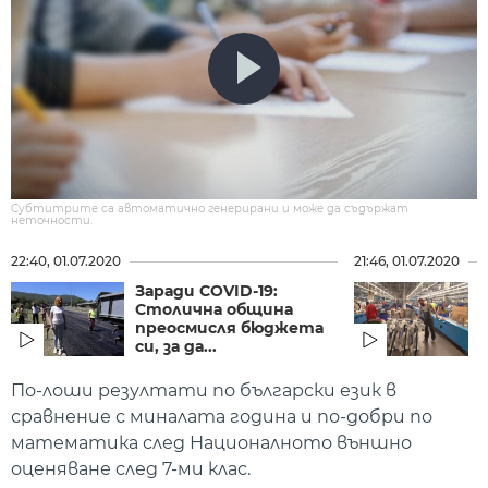
Субтитрите са автоматично генерирани и може да съдържат
неточности.
22:40, 01.07.2020
21:46, 01.07.2020
Заради COVID-19:
Столична община
преосмисля бюджета
си, за да...
По-лоши резултати по български език в
сравнение с миналата година и по-добри по
математика след Националното външно
оценяване след 7-ми клас.