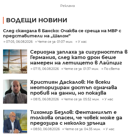
Реклама
ВОДЕЩИ НОВИНИ
След скандала в Банско: Очаква се среща на МВР с
представители на „Шалом“
07:05, 06.08.2026
Чете се за: 01:07 мин.
У нас
Сериозна заплаха за сигурността в
Германия, след като дрон беше
намерен на летището в Лайпциг
07:15, 06.08.2026
Чете се за: 01:37 мин.
По света
Християн Даскалов: Не всеки
неоторизиран достъп означава
пробив на данни, но показва
сериозни пропуски в
08:15, 06.08.2026
Чете се за: 05:52 мин.
У нас
киберсигурността
Тихомир Безлов: Фентанилът е
толкова опасен, че човек може да
предозира с няколко зрънца
08:50, 06.08.2026
Чете се за: 04:35 мин.
У нас