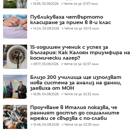
16:39, 05.08.2026
Чете се за: 01:57 мин.
Публикуваха четвъртото
класиране за прием в 8-и клас
14:24, 05.08.2026
Чете се за: 00:15 мин.
15-годишен ученик с успех за
България: Как Калоян триумфира на
космически лагер?
09:17, 05.08.2026
Чете се за: 02:57 мин.
Близо 200 училища ще използват
нова система за анализ на данни,
заявиха от МОН
16:39, 04.08.2026
Чете се за: 02:32 мин.
Проучване в Италия показва, че
ранният достъп до социалните
мрежи се свързва с по-слаби
резултати в училище
15:46, 04.08.2026
Чете се за: 02:35 мин.