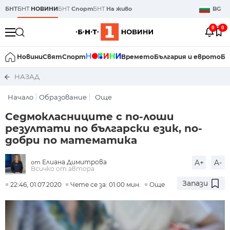
БНТ
БНТ
НОВИНИ
БНТ
Спорт
БНТ
На живо
BG
0
0
Новини
Свят
Спорт
Времето
България и еврото
Би
НАЗАД
Начало
Образование
Още
Седмокласниците с по-лоши
резултати по български език, по-
добри по математика
Елиана Димитрова
A+
A-
от
Всичко от автора
Запази
22:46, 01.07.2020
Чете се за: 01:00 мин.
Още