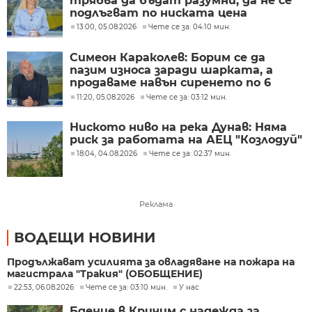
трябва да бъдат разумни, да не се
подлъгват по ниската цена
13:00, 05.08.2026
Чете се за: 04:10 мин.
Симеон Караколев: Борим се да
пазим износа заради шарката, а
продаваме навън сиренето по 6
евро, тук го купуваме по 15-18 евро
11:20, 05.08.2026
Чете се за: 03:12 мин.
Ниското ниво на река Дунав: Няма
риск за работата на АЕЦ "Козлодуй"
18:04, 04.08.2026
Чете се за: 02:37 мин.
Реклама
ВОДЕЩИ НОВИНИ
Продължават усилията за овладяване на пожара на
магистрала "Тракия" (ОБОБЩЕНИЕ)
22:53, 06.08.2026
Чете се за: 03:10 мин.
У нас
Бдение в Кричим с надежда за