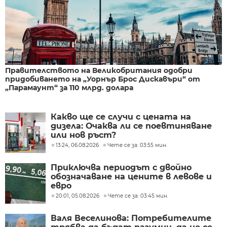
Правителството на Великобритания одобри
придобиването на „Уорнър Брос Дискавъри“ от
„Парамаунт“ за 110 млрд. долара
Какво ще се случи с цената на
дизела: Очаква ли се поевтиняване
или нов ръст?
13:24, 06.08.2026
Чете се за: 03:55 мин.
Приключва периодът с двойно
обозначаване на цените в левове и
евро
20:01, 05.08.2026
Чете се за: 03:45 мин.
Валя Веселинова: Потребителите