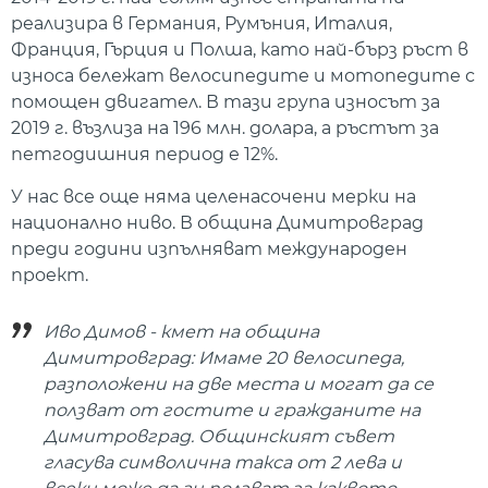
реализира в Германия, Румъния, Италия,
Франция, Гърция и Полша, като най-бърз ръст в
износа бележат велосипедите и мотопедите с
помощен двигател. В тази група износът за
2019 г. възлиза на 196 млн. долара, а ръстът за
петгодишния период е 12%.
У нас все още няма целенасочени мерки на
национално ниво. В община Димитровград
преди години изпълняват международен
проект.
Иво Димов - кмет на община
Димитровград: Имаме 20 велосипеда,
разположени на две места и могат да се
ползват от гостите и гражданите на
Димитровград. Общинският съвет
гласува символична такса от 2 лева и