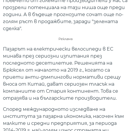
Повечето от големите производители у нас са
прозрели потенциала на тази ниша още преди
години. А в бъдеще прогнозите сочат още по-
голям ръст в продажбите, заради "зелената
сделка".
Реклама
Пазарът на електрически велосипеди в ЕС
минава през сериозни изпитания през
последното десетилетие. Решенията на
Брюксел от началото на 2019 г., когато са
приети анти-дъмпингови нормативи срещу
вноса от Китай, дават сериозен тласък на
компаниите от Стария континент. Това се
отразява и на българските производители.
Според международното изследване на
института за пазарна икономика, насочен към
малките и средни предприятия, за периода
2014-2019 г. най-голям износ страната ни