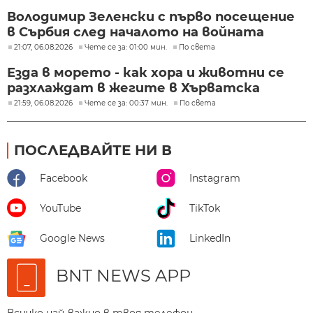
Володимир Зеленски с първо посещение
в Сърбия след началото на войната
21:07, 06.08.2026
Чете се за: 01:00 мин.
По света
Езда в морето - как хора и животни се
разхлаждат в жегите в Хърватска
21:59, 06.08.2026
Чете се за: 00:37 мин.
По света
ПОСЛЕДВАЙТЕ НИ В
Facebook
Instagram
YouTube
TikTok
Google News
LinkedIn
BNT NEWS APP
Всичко най-важно в твоя телефон