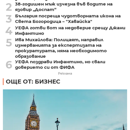
2
38-годишен мъж изчезна във водите на
язовир „Доспат“
3
България посреща чудотворната икона на
Света Богородица – "Хавайска"
4
УЕФА готви вот на недоверие срещу Джани
Инфантино
5
Ива Михайлова: Полицаят, направил
измерванията за експертизата на
прокуратурата, няма необходимото
образование
6
УЕФА поздрави Инфантино, но свали
доверието си от ФИФА
Реклама
ОЩЕ ОТ: БИЗНЕС