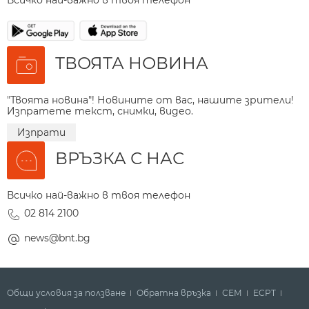
ТВОЯТА НОВИНА
"Твоята новина"! Новините от вас, нашите зрители!
Изпратете текст, снимки, видео.
Изпрати
ВРЪЗКА С НАС
Всичко най-важно в твоя телефон
02 814 2100
news@bnt.bg
Общи условия за ползване
Обратна връзка
СЕМ
ECPT