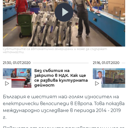
Субтитрите са автоматично генерирани и може да съдържат
неточности.
21:30, 01.07.2020
21:16, 01.07.2020
Без събития на
закрито в НДК. Как ще
се развива културната
дейност
България е шестият най-голям износител на
електрически велосипеди в Европа. Това показва
международно изследване в периода 2014 - 2019
г.