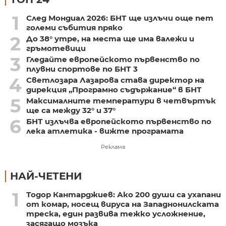
1
След Мондиал 2026: БНТ ще излъчи още пет
големи събития пряко
2
До 38° утре, на места ще има валежи и
гръмотевици
3
Гледайте европейското първенство по
плувни спортове по БНТ 3
4
Светлозара Лазарова става директор на
дирекция „Програмно съдържание“ в БНТ
5
Максималните температури в четвъртък
ще са между 32° и 37°
6
БНТ излъчва европейското първенство по
лека атлетика - вижте програмата
Реклама
НАЙ-ЧЕТЕНИ
1
Тодор Кантарджиев: Ако 200 души са ухапани
от комар, носещ вируса на Западнонилската
треска, един развива тежко усложнение,
засягащо мозъка