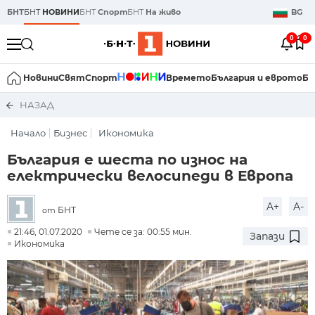
БНТ
БНТ
НОВИНИ
БНТ
Спорт
БНТ
На живо
BG
0
0
Новини
Свят
Спорт
Времето
България и еврото
Би
НАЗАД
Начало
Бизнес
Икономика
България е шеста по износ на
електрически велосипеди в Европа
A+
A-
БНТ
от
21:46, 01.07.2020
Чете се за: 00:55 мин.
Запази
Икономика