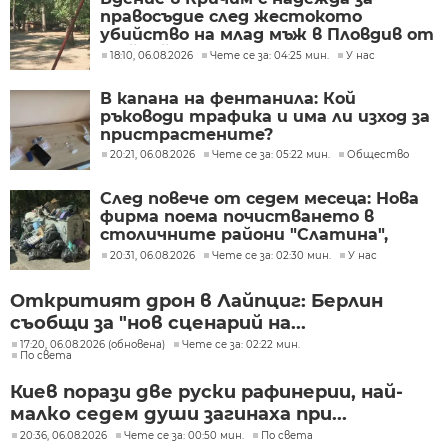
правосъдие след жестокото
убийство на млад мъж в Пловдив от
тийнейджъри
18:10, 06.08.2026
Чете се за: 04:25 мин.
У нас
В капана на фентанила: Кой
ръководи трафика и има ли изход за
пристрастените?
20:21, 06.08.2026
Чете се за: 05:22 мин.
Общество
След повече от седем месеца: Нова
фирма поема почистването в
столичните райони "Слатина",
"Подуяне" и "Изгрев"
20:31, 06.08.2026
Чете се за: 02:30 мин.
У нас
Откритият дрон в Лайпциг: Берлин
съобщи за "нов сценарий на...
17:20, 06.08.2026 (обновена)
Чете се за: 02:22 мин.
По света
Киев порази две руски рафинерии, най-
малко седем души загинаха при...
20:36, 06.08.2026
Чете се за: 00:50 мин.
По света