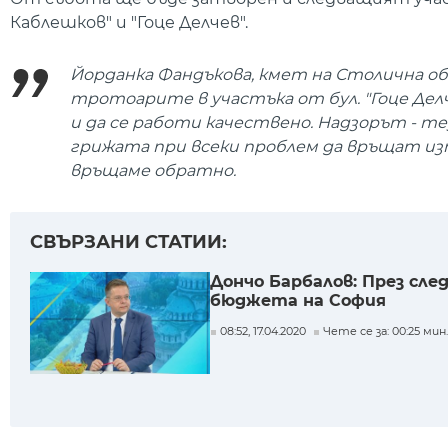
Каблешков" и "Гоце Делчев".
Йорданка Фандъкова, кмет на Столична о
тротоарите в участъка от бул. "Гоце Делче
и да се работи качествено. Надзорът - т
грижата при всеки проблем да връщат изп
връщаме обратно.
СВЪРЗАНИ СТАТИИ:
Дончо Барбалов: През сл
бюджета на София
08:52, 17.04.2020
Чете се за: 00:25 мин.