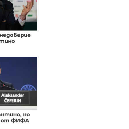
 недоверие
нтино
нтино, но
и от ФИФА