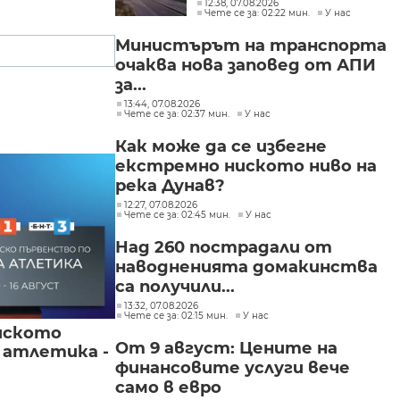
разпространява
12:38, 07.08.2026
Чете се за: 02:22 мин.
У нас
огънят
Министърът на транспорта
очаква нова заповед от АПИ
за...
13:44, 07.08.2026
Чете се за: 02:37 мин.
У нас
Как може да се избегне
екстремно ниското ниво на
река Дунав?
12:27, 07.08.2026
Чете се за: 02:45 мин.
У нас
Над 260 пострадали от
наводненията домакинства
са получили...
13:32, 07.08.2026
Чете се за: 02:15 мин.
У нас
йското
От 9 август: Цените на
 атлетика -
финансовите услуги вече
само в евро