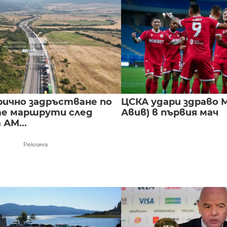
ично задръстване по
ЦСКА удари здраво М
е маршрути след
Авив) в първия мач
 АМ...
Реклама