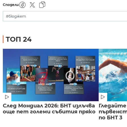
Сподели
#бюджет
ТОП 24
След Мондиал 2026: БНТ излъчва
Гледайте
още пет големи събития пряко
първенст
по БНТ 3