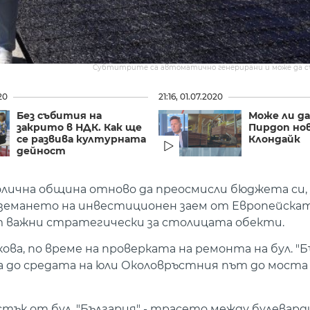
Субтитрите са автоматично генерирани и може да 
20
21:16, 01.07.2020
Без събития на
Може ли д
закрито в НДК. Как ще
Пирдоп но
се развива културната
Клондайк
дейност
лична община отново да преосмисли бюджета си, 
вземането на инвестиционен заем от Европейска
т важни стратегически за столицата обекти.
а, по време на проверката на ремонта на бул. "Бъ
 до средата на юли Околовръстния път до моста 
ък от бул. "България" - трасето между булевард