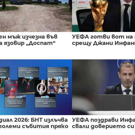
ен мъж изчезна във
УЕФА готви вот на
а язовир „Доспат“
срещу Джани Инфа
иал 2026: БНТ излъчва
УЕФА поздрави Инфа
големи събития пряко
свали доверието с