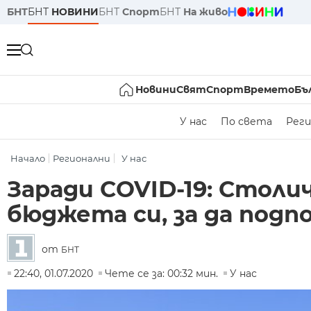
БНТ
БНТ
НОВИНИ
БНТ
Спорт
БНТ
На живо
Новини
Свят
Спорт
Времето
Бъ
У нас
По света
Реги
Начало
Регионални
У нас
Заради COVID-19: Столи
бюджета си, за да под
от
БНТ
22:40, 01.07.2020
Чете се за: 00:32 мин.
У нас