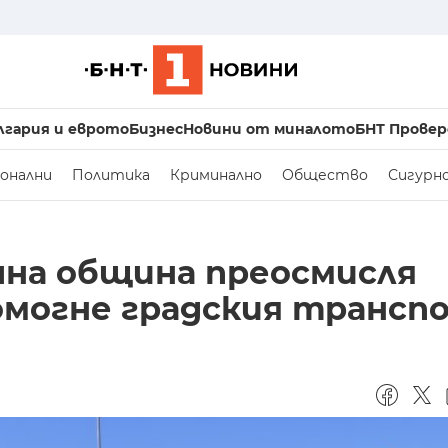
лгария и еврото
Бизнес
Новини от миналото
БНТ Провер
онални
Политика
Криминално
Общество
Сигурн
чна община преосмисля
помогне градския трансп