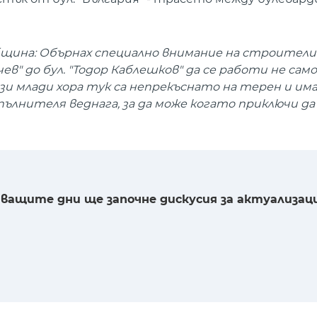
бщина: Обърнах специално внимание на строители
в" до бул. "Тодор Каблешков" да се работи не само 
ези млади хора тук са непрекъснато на терен и им
ълнителя веднага, за да може когато приключи да 
едващите дни ще започне дискусия за актуализац