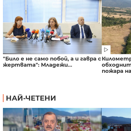
"Било е не само побой, а и гавра с
Километр
жертвата": Младежи...
обходнит
пожара на
НАЙ-ЧЕТЕНИ