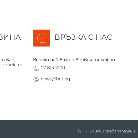
ВИНА
ВРЪЗКА С НАС
т вас,
Всичко най-важно в твоя телефон
те текст,
02 814 2100
news@bnt.bg
©БНТ. Всички права запазени