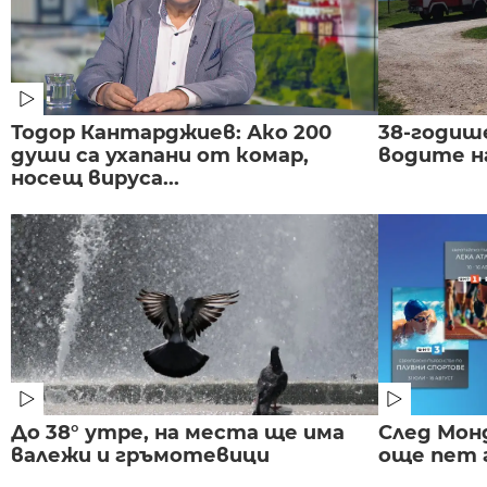
Тодор Кантарджиев: Ако 200
38-годиш
души са ухапани от комар,
водите н
носещ вируса...
До 38° утре, на места ще има
След Монд
валежи и гръмотевици
още пет 