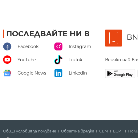
ПОСЛЕДВАЙТЕ НИ В
BN
Facebook
Instagram
Всичко най-в
YouTube
TikTok
Google News
LinkedIn
Общи условия за ползване
Обратна връзка
СЕМ
ECPT
Поли