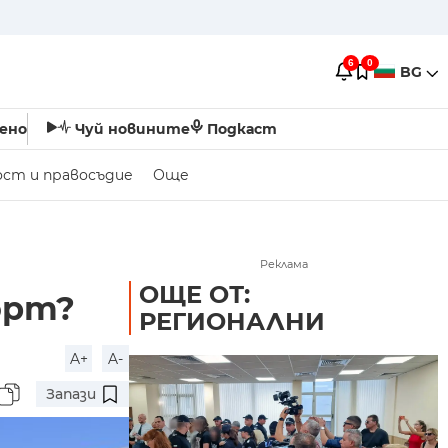
6
0
BG
ено
Чуй новините
Подкаст
ост и правосъдие
Още
Реклама
ОЩЕ ОТ:
орт?
РЕГИОНАЛНИ
A+
A-
Запази