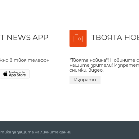
T NEWS APP
ТВОЯТА НО
ажно в твоя телефон
"Твоята новина"! Новините о
нашите зрители! Изпрате
снимки, видео.
Изпрати
тика за защита на личните данни