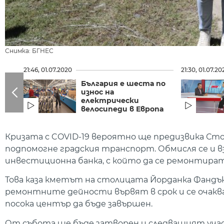
Снимка: БГНЕС
21:46, 01.07.2020
21:30, 01.07.20
България е шеста по
износ на
електрически
велосипеди в Европа
Кризата с COVID-19 вероятно ще предизвика Сто
подпомогне градския транспорт. Обмисля се и 
инвестиционна банка, с който да се ремонтира
Това каза кметът на столицата Йорданка Фандъков
ремонтните дейности вървят в срок и се очаква
посока център да бъде завършен.
От събота ще бъде затворен и следващият участ