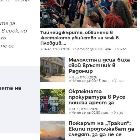
те за
в срок, но
Тийнейджърите, обвинени в
жестокото убийство на мъж в
ат
Пловдив,...
не се
14:43, 07.08.2026
Чете се за: 01:20 мин.
У нас
Малолетни деца биха
свой връстник в
Радомир
11:56, 07.08.2026
Чете се за: 00:45 мин.
У нас
ията на
Окръжната
прокуратура в Русе
поиска арест за
петима от
10:59, 07.08.2026
Чете се за: 02:50 мин.
У нас
участниците в
групите, свързани с
Пожарът на „Тракия“:
разбитата
Екипи продължават да
лаборатория за
следят, за да не се
фентанил