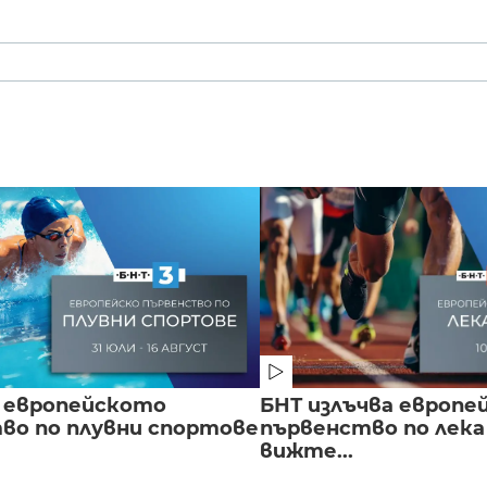
 европейското
БНТ излъчва европе
во по плувни спортове
първенство по лека
вижте...