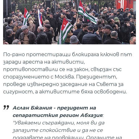
По-рано протестиращи блокираха ключов път
заради ареста на активисти,
противопоставили се на закон, свързан със
споразумението с Москва. Президентът,
проведе извънредно заседание на Съвета за
сигурност, а активистите бяха освободени.
Аслан Бжания - президент на
сепаратисткия регион
Абхазия
:
"Уважаеми съграждани, моля ви да
запазите спокойствие и да не се
поддавате на провокации. Органите на