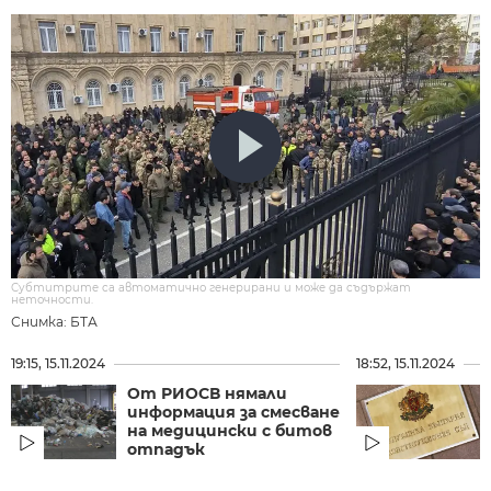
Субтитрите са автоматично генерирани и може да съдържат
неточности.
Снимка: БТА
19:15, 15.11.2024
18:52, 15.11.2024
От РИОСВ нямали
информация за смесване
на медицински с битов
отпадък