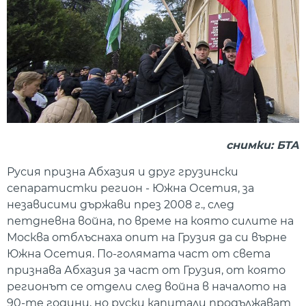
снимки: БТА
Русия призна Абхазия и друг грузински
сепаратистки регион - Южна Осетия, за
независими държави през 2008 г., след
петдневна война, по време на която силите на
Москва отблъснаха опит на Грузия да си върне
Южна Осетия. По-голямата част от света
признава Абхазия за част от Грузия, от която
регионът се отдели след война в началото на
90-те години, но руски капитали продължават