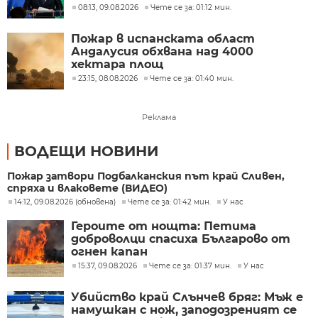
08:13, 09.08.2026
Чете се за: 01:12 мин.
Пожар в испанската област
Андалусия обхвана над 4000
хектара площ
23:15, 08.08.2026
Чете се за: 01:40 мин.
Реклама
ВОДЕЩИ НОВИНИ
Пожар затвори Подбалканския път край Сливен,
спряха и влаковете (ВИДЕО)
14:12, 09.08.2026 (обновена)
Чете се за: 01:42 мин.
У нас
Героите от нощта: Петима
доброволци спасиха Българово от
огнен капан
15:37, 09.08.2026
Чете се за: 01:37 мин.
У нас
Убийство край Слънчев бряг: Мъж е
намушкан с нож, заподозреният се