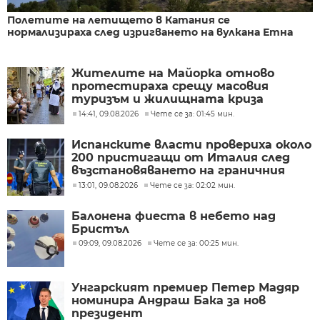
Полетите на летището в Катания се
нормализираха след изригването на вулкана Етна
Жителите на Майорка отново
протестираха срещу масовия
туризъм и жилищната криза
(СНИМКИ)
14:41, 09.08.2026
Чете се за: 01:45 мин.
Испанските власти провериха около
200 пристигащи от Италия след
възстановяването на граничния
контрол
13:01, 09.08.2026
Чете се за: 02:02 мин.
Балонена фиеста в небето над
Бристъл
09:09, 09.08.2026
Чете се за: 00:25 мин.
Унгарският премиер Петер Мадяр
номинира Андраш Бака за нов
президент