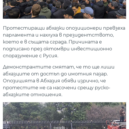
Протестиращи абхазки опозиционери превзеха
парламента и нахлуха в президентството,
което е в същата сграда. Причината е
подписано през октомври инвестиционно
споразумение с Русия.
Демонстрантите смятат, че то ще лиши
абхазците от достъп до имотния пазар.
Опозицията в Абхазия обяви изрично, че
протестите не са насочени срещу руско-
абхазките отношения.