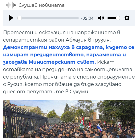
Слушай новината
-02:04
Play
Mute
Setti
Протести и ескалация на напрежението в
сепаратисткия район Абхазия в Грузия.
Демонстранти нахлуха в сградата, където се
намират президентството, парламента и
заседава Министерският съвет.
Искат
оставката на президента на самоотцепилата
се република. Причината е спорно споразумение
с Русия, което трябваше да бъде гласувано
днес от депутатите в Сухуми.