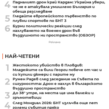
4
Падналият дрон край Кардам: Украйна увери,
че не е атакувала умишлено България и
обеща разследване
5
Гледайте европейското първенство по
плувни спортове по БНТ 3
6
Бурни политически реакции след
нахлуването на военен дрон във
въздушното ни пространство (ОБЗОР)
Реклама
НАЙ-ЧЕТЕНИ
1
Жестокото убийство в Пловдив:
Младежите са били Георги повече от час и
си купили дюнери с парите му
2
Румен Радев след заседание на Съвета по
сигурността: Дрон е нахлул в българското
въздушно пространство
3
До 38° утре, на места ще има валежи и
гръмотевици
4
След Мондиал 2026: БНТ излъчва още пет
големи събития пряко