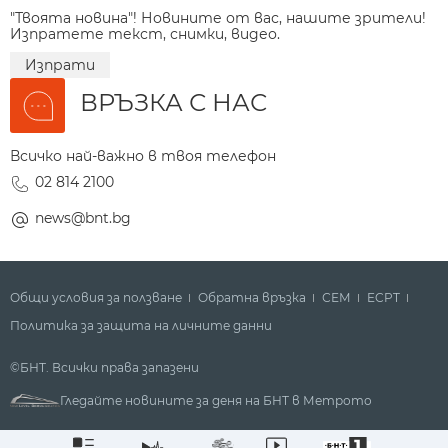
"Твоята новина"! Новините от вас, нашите зрители!
Изпратете текст, снимки, видео.
Изпрати
ВРЪЗКА С НАС
Всичко най-важно в твоя телефон
02 814 2100
news@bnt.bg
Общи условия за ползване
Обратна връзка
СЕМ
ECPT
Политика за защита на личните данни
©БНТ. Всички права запазени
Гледайте новините за деня на БНТ в Метрото