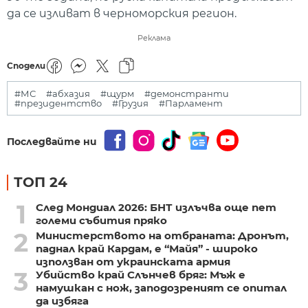
да се изливат в черноморския регион.
Реклама
Сподели
#МС
#абхазия
#щурм
#демонстранти
#президентство
#Грузия
#Парламент
Последвайте ни
ТОП 24
1
След Мондиал 2026: БНТ излъчва още пет
големи събития пряко
2
Министерството на отбраната: Дронът,
паднал край Кардам, е “Майя” - широко
използван от украинската армия
3
Убийство край Слънчев бряг: Мъж е
намушкан с нож, заподозреният се опитал
да избяга