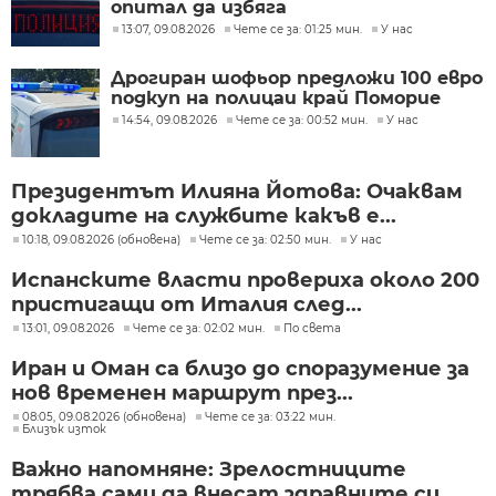
опитал да избяга
13:07, 09.08.2026
Чете се за: 01:25 мин.
У нас
Дрогиран шофьор предложи 100 евро
подкуп на полицаи край Поморие
14:54, 09.08.2026
Чете се за: 00:52 мин.
У нас
Президентът Илияна Йотова: Очаквам
докладите на службите какъв е...
10:18, 09.08.2026 (обновена)
Чете се за: 02:50 мин.
У нас
Испанските власти провериха около 200
пристигащи от Италия след...
13:01, 09.08.2026
Чете се за: 02:02 мин.
По света
Иран и Оман са близо до споразумение за
нов временен маршрут през...
08:05, 09.08.2026 (обновена)
Чете се за: 03:22 мин.
Близък изток
Важно напомняне: Зрелостниците
трябва сами да внесат здравните си...