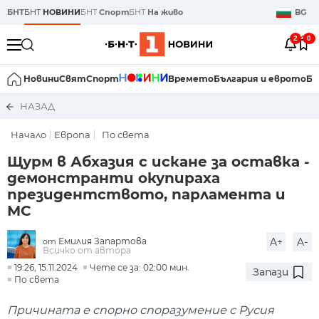
БНТ
БНТ
НОВИНИ
БНТ
Спорт
БНТ
На живо
BG
2
0
Новини
Свят
Спорт
Времето
България и еврото
Би
НАЗАД
Начало
Европа
По света
Щурм в Абхазия с искане за оставка -
демонстранти окупираха
президентството, парламента и
МС
Емилия Запартова
A+
A-
от
Всичко от автора
19:26, 15.11.2024
Чете се за: 02:00 мин.
Запази
По света
Причината е спорно споразумение с Русия