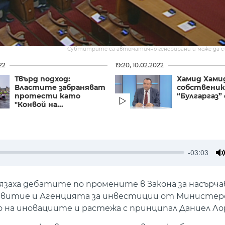
Субтитрите са автоматично генерирани и може да 
22
19:20, 10.02.2022
Твърд подход:
Хамид Хами
Властите забраняват
собственик
протести като
“Булгаргаз” е
"Конвой на...
-03:03
M
лязаха дебатите по промените в Закона за насърча
развитие и Агенцията за инвестиции от Министе
а иновациите и растежа с принципал Даниел Ло