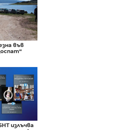
езна във
Доспат“
БНТ излъчва