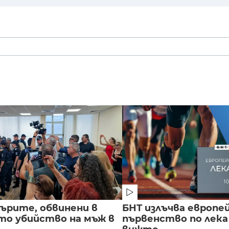
ърите, обвинени в
БНТ излъчва европе
о убийство на мъж в
първенство по лека