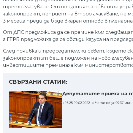
трето гласуване. От опозицията обвиниха управ
законопроект, неприет на второ гласуване, не м
3 месеца преди да бъде вкаран отново в пленарна
От ДПС предложиха да се премине към следващат
а ГЕРБ предложиха да се обсъди казуса на предсе
След почивка и председателски съвет, където с
законопроектът беше подложен на ново гласуван
инвестициите преминаха към министерството 
СВЪРЗАНИ СТАТИИ:
Депутатите приеха на п
16:25, 10.02.2022
Чете се за: 07:37 мин.