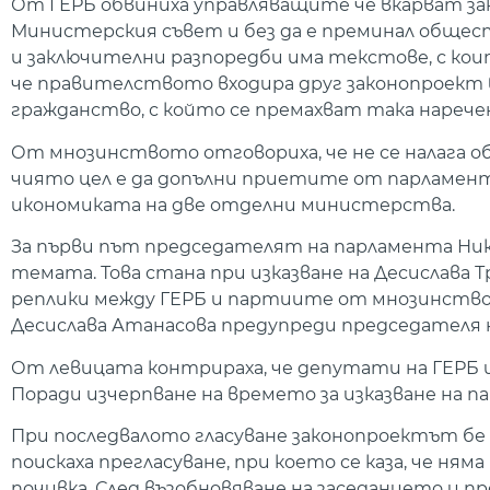
От ГЕРБ обвиниха управляващите че вкарват зако
Министерския съвет и без да е преминал общес
и заключителни разпоредби има текстове, с ко
че правителството входира друг законопроект в
гражданство, с който се премахват така нарече
От мнозинството отговориха, че не се налага об
чиято цел е да допълни приетите от парламен
икономиката на две отделни министерства.
За първи път председателят на парламента Ник
темата. Това стана при изказване на Десислава
реплики между ГЕРБ и партиите от мнозинство
Десислава Атанасова предупреди председателя 
От левицата контрираха, че депутати на ГЕРБ 
Поради изчерпване на времето за изказване на 
При последвалото гласуване законопроектът бе 
поискаха прегласуване, при което се каза, че ня
почивка. След възобновяване на заседанието и п