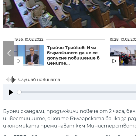
19:36, 10.02.2022
19:28, 10.02.20
Трайчо Трайков: Има
възможност да не се
допусне повишение в
цените...
Слушай новината
Play
Бурни скандали, продължили повече от 2 часа, бе
инвестициите, с който Българската банка за 
икономиката преминават към Министерството н