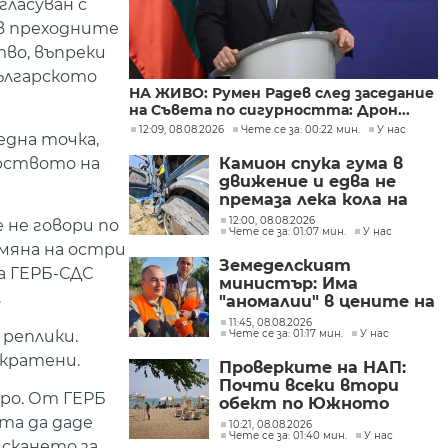
гласуван с
 в преходните
во, въпреки
българското
НА ЖИВО: Румен Радев след заседание
на Съвета по сигурността: Дрон...
12:09, 08.08.2026
Чете се за: 00:22 мин.
У нас
една точка,
рството на
Камион спука гума в
движение и едва не
премаза лека кола на
Подбалканския път
12:00, 08.08.2026
 не говори по
Чете се за: 01:07 мин.
У нас
(СНИМКИ)
змяна на остри
Земеделският
а ГЕРБ-СДС
министър: Има
.
"аномалии" в цените на
вносните плодове и
11:45, 08.08.2026
реплики.
Чете се за: 01:17 мин.
У нас
зеленчуци
екратени.
Проверките на НАП:
Почти всеки втори
оро. От ГЕРБ
обект по Южното
Черноморие е с
нта да даде
10:21, 08.08.2026
Чете се за: 01:40 мин.
У нас
нарушение
искането за