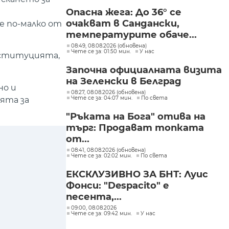
Опасна жега: До 36° се
очакват в Сандански,
е по-малко от
температурите обаче...
08:49, 08.08.2026 (обновена)
Чете се за: 01:50 мин.
У нас
онституцията,
Започна официалната визита
на Зеленски в Белград
но и
08:27, 08.08.2026 (обновена)
Чете се за: 04:07 мин.
По света
ята за
"Ръката на Бога" отива на
търг: Продават топката
от...
08:41, 08.08.2026 (обновена)
Чете се за: 02:02 мин.
По света
ЕКСКЛУЗИВНО ЗА БНТ: Луис
Фонси: "Despacito" е
песента,...
09:00, 08.08.2026
Чете се за: 09:42 мин.
У нас