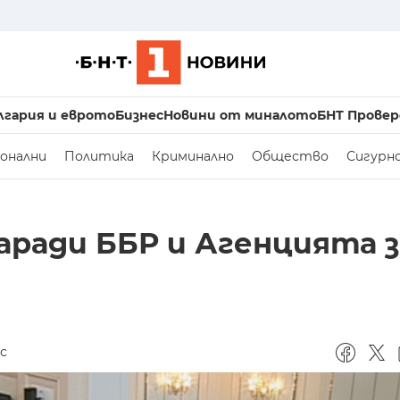
лгария и еврото
Бизнес
Новини от миналото
БНТ Провер
онални
Политика
Криминално
Общество
Сигурн
аради ББР и Агенцията з
ас