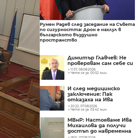
Румен Радев след заседание на Съвета
по сигурността: Дрон е нахлул в
българското въздушно
пространство
Димитър Главчев: Не
проверявам сам себе си
11:37, 08.08.2026
Чете се за: 00:52 мин.
И след медицинско
заключение: Пак
отказаха на Ива
Михайлова да се лекува
20:22, 07.08.2026
Чете се за: 03:42 мин.
в България
МВнР: Настояваме Ива
Михаилова да получи
достъп до навременна
и адекватна
18:51, 07.08.2026