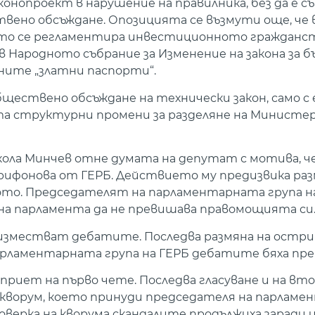
нопроект в нарушение на правилника, без да е съ
твено обсъждане. Опозицията се възмути още, че
ито се регламентира инвестиционното гражданст
 Народното събрание за Изменение на закона за 
ните „златни паспорти“.
ществено обсъждане на технически закон, само с 
та структурни промени за разделяне на Министе
ола Минчев отне думата на депутат с мотива, че
 Трифонова от ГЕРБ. Действието му предизвика ра
то. Председателят на парламентарната група н
на парламента да не превишава правомощията си
изместват дебатите. Последва размяна на остри 
парламентарната група на ГЕРБ дебатите бяха пр
приет на първо чете. Последва гласуване и на вт
ма кворум, което принуди председателя на парламе
роверка на кворума скандалите продължиха заради 