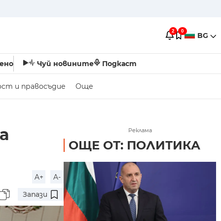
2
0
BG
ено
Чуй новините
Подкаст
ост и правосъдие
Още
а
Реклама
ОЩЕ ОТ: ПОЛИТИКА
A+
A-
Запази