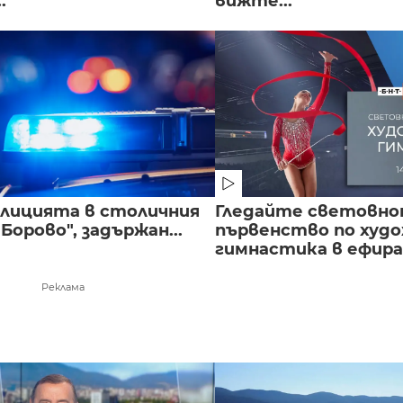
.
вижте...
полицията в столичния
Гледайте световн
Борово", задържан...
първенство по худ
гимнастика в ефира.
Реклама