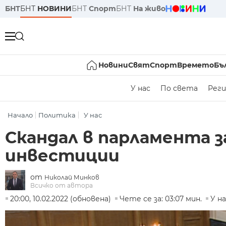
БНТ
БНТ
НОВИНИ
БНТ
Спорт
БНТ
На живо
Новини
Свят
Спорт
Времето
Бъ
У нас
По света
Реги
Начало
Политика
У нас
Скандал в парламента з
инвестиции
от
Николай Минков
Всичко от автора
20:00, 10.02.2022 (обновена)
Чете се за: 03:07 мин.
У н