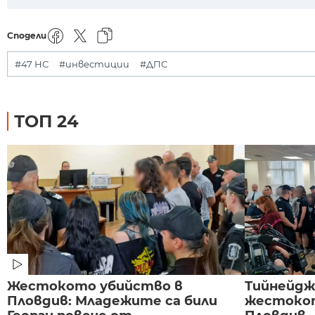
Сподели
#47 НС
#инвестиции
#ДПС
ТОП 24
Жестокото убийство в
Тийнейдж
Пловдив: Младежите са били
жестокот