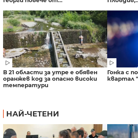
Георги повече от...
Пловдив,..
В 21 области за утре е обявен
Гонка с 
оранжев код за опасно високи
квартал "
температури
НАЙ-ЧЕТЕНИ