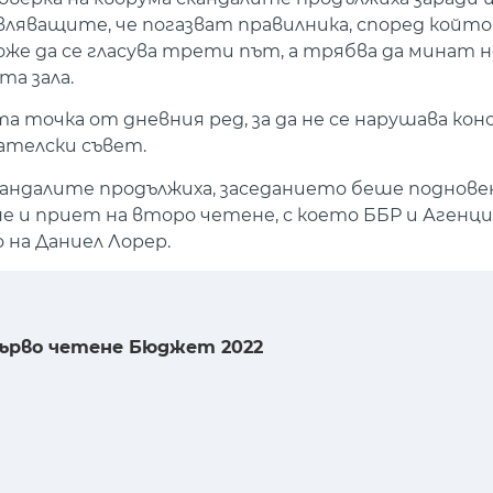
ляващите, че погазват правилника, според който
оже да се гласува трети път, а трябва да минат н
та зала.
а точка от дневния ред, за да не се нарушава к
дателски съвет.
кандалите продължиха, заседанието беше поднове
е и приет на второ четене, с което ББР и Агенци
на Даниел Лорер.
ърво четене Бюджет 2022