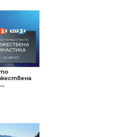
ото
ожествена
..