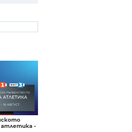
йското
 атлетика -