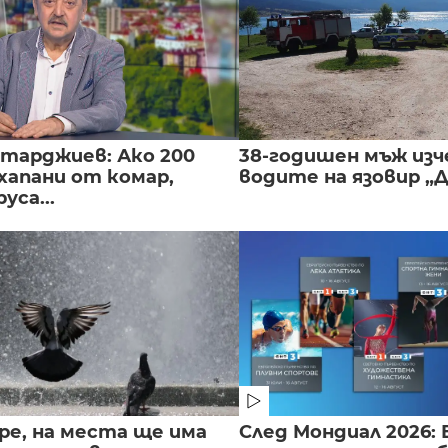
нтарджиев: Ако 200
38-годишен мъж изч
хапани от комар,
водите на язовир „
уса...
ре, на места ще има
След Мондиал 2026: 