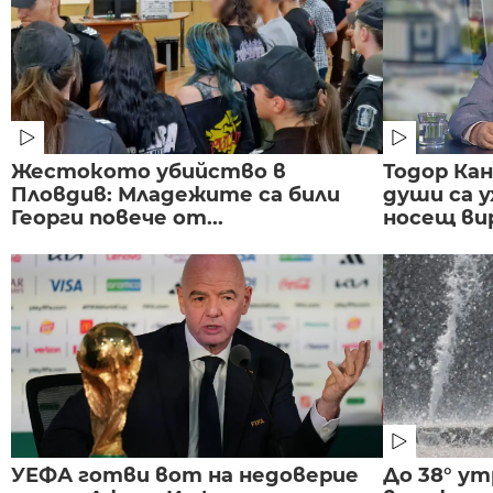
Жестокото убийство в
Тодор Ка
Пловдив: Младежите са били
души са у
Георги повече от...
носещ вир
УЕФА готви вот на недоверие
До 38° ут