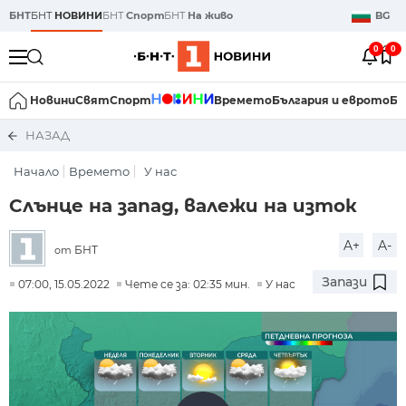
БНТ
БНТ
НОВИНИ
БНТ
Спорт
БНТ
На живо
BG
0
0
Новини
Свят
Спорт
Времето
България и еврото
Би
НАЗАД
Начало
Времето
У нас
Слънце на запад, валежи на изток
A+
A-
БНТ
от
Запази
07:00, 15.05.2022
Чете се за: 02:35 мин.
У нас