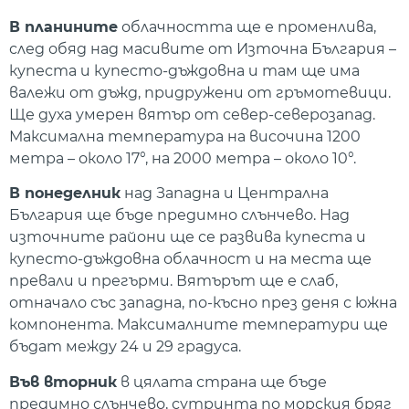
В планините
облачността ще е променлива,
след обяд над масивите от Източна България –
купеста и купесто-дъждовна и там ще има
валежи от дъжд, придружени от гръмотевици.
Ще духа умерен вятър от север-северозапад.
Максимална температура на височина 1200
метра – около 17°, на 2000 метра – около 10°.
В понеделник
над Западна и Централна
България ще бъде предимно слънчево. Над
източните райони ще се развива купеста и
купесто-дъждовна облачност и на места ще
превали и прегърми. Вятърът ще е слаб,
отначало със западна, по-късно през деня с южна
компонента. Максималните температури ще
бъдат между 24 и 29 градуса.
Във вторник
в цялата страна ще бъде
предимно слънчево, сутринта по морския бряг