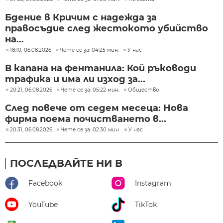
Бдение в Кричим с надежда за
правосъдие след жестокото убийство
на...
18:10, 06.08.2026
Чете се за: 04:25 мин.
У нас
В капана на фентанила: Кой ръководи
трафика и има ли изход за...
20:21, 06.08.2026
Чете се за: 05:22 мин.
Общество
След повече от седем месеца: Нова
фирма поема почистването в...
20:31, 06.08.2026
Чете се за: 02:30 мин.
У нас
ПОСЛЕДВАЙТЕ НИ В
Facebook
Instagram
YouTube
TikTok