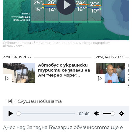
Субтитрите са автоматично генерирани и може да съдържат
неточности.
22:10, 14.05.2022
21:51, 14.05.2022
Автобус с украински
Р
туристи се запали на
п
АМ "Черно море"...
з
и
д
Слушай новината
-02:40
Play
Mute
Setti
Днес над Западна България облачността ще е