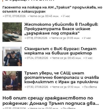
Гасенето на пожара на АМ „Тракия“ продължава, но
огънят е локализиран
07:10, 07.08.2026
Чете се за: 00:45 мин.
У нас
Жестокото убийство в Пловдив:
Прокуратурата внася искане
„задържане под стража“
07:18, 07.08.2026
Чете се за: 01:05 мин.
У нас
Скандалът с ВиК-Бургас: Гледат
мярката на бившия директор
07:24, 07.08.2026
Чете се за: 00:45 мин.
У нас
Тръмп увери, че САЩ имат
достатъчно боеприпаси и очаква
конфликтът с Иран да приключи
скоро
07:30, 07.08.2026
Чете се за: 01:10 мин.
По света
Нов опит срещу гражданството по
рождение: Доналд Тръмп подписа два...
07:35, 07.08.2026
Чете се за: 01:00 мин.
По света