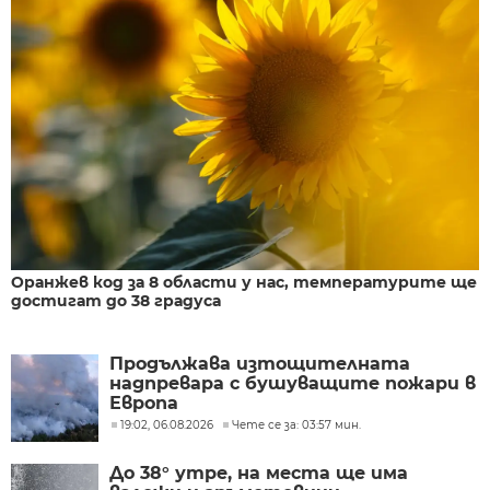
Оранжев код за 8 области у нас, температурите ще
достигат до 38 градуса
Продължава изтощителната
надпревара с бушуващите пожари в
Европа
19:02, 06.08.2026
Чете се за: 03:57 мин.
До 38° утре, на места ще има