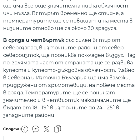
ще има все още значителна ниска облачност
или мъгла. Вятърът временно ще стихне, а
температурите ще се повишат и на места в
низините отново ще са около 30 градуса.
В сряда и четвъртък
със силен вятър от
северозапад, в източните райони от север-
североизток, ще прониква по-хладен въздух. Над
по-голямата част от страната ще се развива
купеста и купесто-дъждовна облачност. Главно
в Северна и Източна България ще има валежи,
придружени от гръмотевици, на повече места
в сряда. Температурите ще се понижат
значително и в четвъртък максималните ще
бъдат от 18 - 19° в източните до 24 - 25° в
западните райони.
Сподели