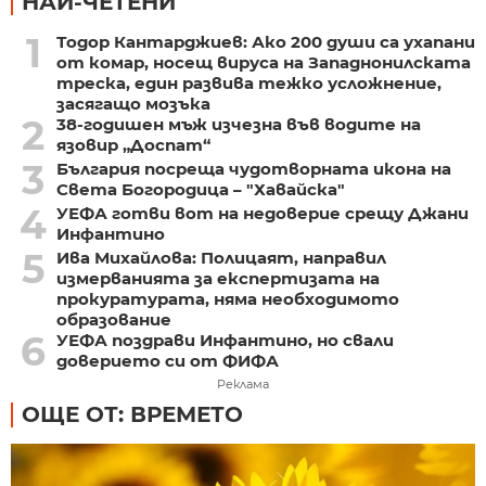
НАЙ-ЧЕТЕНИ
1
Тодор Кантарджиев: Ако 200 души са ухапани
от комар, носещ вируса на Западнонилската
треска, един развива тежко усложнение,
засягащо мозъка
2
38-годишен мъж изчезна във водите на
язовир „Доспат“
3
България посреща чудотворната икона на
Света Богородица – "Хавайска"
4
УЕФА готви вот на недоверие срещу Джани
Инфантино
5
Ива Михайлова: Полицаят, направил
измерванията за експертизата на
прокуратурата, няма необходимото
образование
6
УЕФА поздрави Инфантино, но свали
доверието си от ФИФА
Реклама
ОЩЕ ОТ: ВРЕМЕТО