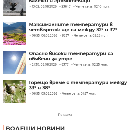
валежи и гръмотевици
13:02, 06.08.2026
23647
Чете се за: 02:10 мин.
Максималните температури в
четвъртък ще са между 32° и 37°
06:55, 06.08.2026
9337
Чете се за: 02:25 мин.
Опасно високи температури са
обявени за утре
21:30, 05.08.2026
8377
Чете се за: 02:25 мин.
Горещо време с температури между
33° и 38°
06:55, 05.08.2026
Чете се за: 01:57 мин.
Реклама
ВОДЕЩИ НОВИНИ