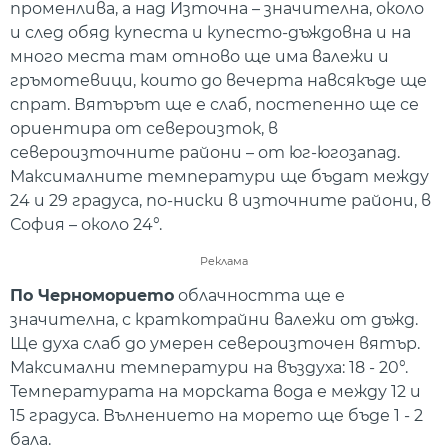
променлива, а над Източна – значителна, около
и след обяд купеста и купесто-дъждовна и на
много места там отново ще има валежи и
гръмотевици, които до вечерта навсякъде ще
спрат. Вятърът ще е слаб, постепенно ще се
ориентира от североизток, в
североизточните райони – от юг-югозапад.
Максималните температури ще бъдат между
24 и 29 градуса, по-ниски в източните райони, в
София – около 24°.
Реклама
По Черноморието
облачността ще е
значителна, с краткотрайни валежи от дъжд.
Ще духа слаб до умерен североизточен вятър.
Максимални температури на въздуха: 18 - 20°.
Температурата на морската вода е между 12 и
15 градуса. Вълнението на морето ще бъде 1 - 2
бала.