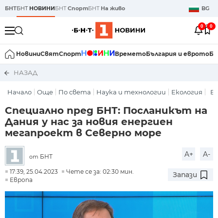
БНТ
БНТ
НОВИНИ
БНТ
Спорт
БНТ
На живо
BG
0
0
Новини
Свят
Спорт
Времето
България и еврото
Би
НАЗАД
Начало
Още
По света
Наука и технологии
Екология
Е
Специално пред БНТ: Посланикът на
Дания у нас за новия енергиен
мегапроект в Северно море
A+
A-
БНТ
от
17:39, 25.04.2023
Чете се за: 02:30 мин.
Запази
Европа