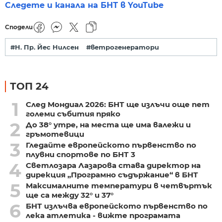
Следете и канала на БНТ в YouTube
Сподели
#Н. Пр. Йес Нилсен
#ветрогенератори
ТОП 24
1
След Мондиал 2026: БНТ ще излъчи още пет
големи събития пряко
2
До 38° утре, на места ще има валежи и
гръмотевици
3
Гледайте европейското първенство по
плувни спортове по БНТ 3
4
Светлозара Лазарова става директор на
дирекция „Програмно съдържание“ в БНТ
5
Максималните температури в четвъртък
ще са между 32° и 37°
6
БНТ излъчва европейското първенство по
лека атлетика - вижте програмата