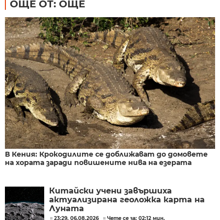
ОЩЕ ОТ: ОЩЕ
В Кения: Крокодилите се доближават до домовете
на хората заради повишените нива на езерата
Китайски учени завършиха
актуализирана геоложка карта на
Луната
23:29, 06.08.2026
Чете се за: 02:12 мин.