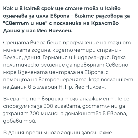
Как и в какъв срок ще стане това и какво
означава за цяла Европа - вижте разговора за
"Светът и ние" с посланика на Кралство
Дания у нас Йес Ниелсен.
Срещата вчера беше продължение на тази от
миналата година, където четири страни -
Белгия, Дания, Германия и Нидерландия, взеха
политическо решение да превърнат Северно
море в зелената централа на Европа, с
помощта на ветроенергията, каза посланикът
на Дания в България Н. Пр. Йес Нилсен.
Вчера те потвърдиха този ангажимент. Те се
споразумяха за 300 гигавата, достатъчни да
захранят 300 милиона домакинства в Европа,
добави той.
В Дания преди много години започнахме