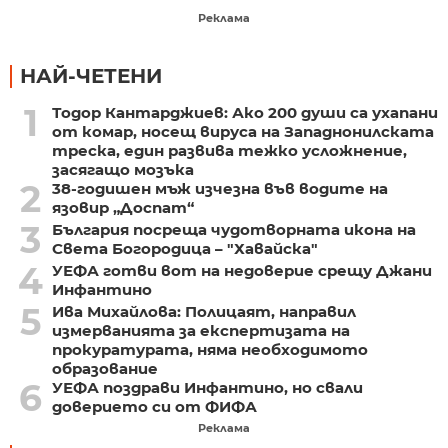
Реклама
НАЙ-ЧЕТЕНИ
1
Тодор Кантарджиев: Ако 200 души са ухапани
от комар, носещ вируса на Западнонилската
треска, един развива тежко усложнение,
засягащо мозъка
2
38-годишен мъж изчезна във водите на
язовир „Доспат“
3
България посреща чудотворната икона на
Света Богородица – "Хавайска"
4
УЕФА готви вот на недоверие срещу Джани
Инфантино
5
Ива Михайлова: Полицаят, направил
измерванията за експертизата на
прокуратурата, няма необходимото
образование
6
УЕФА поздрави Инфантино, но свали
доверието си от ФИФА
Реклама