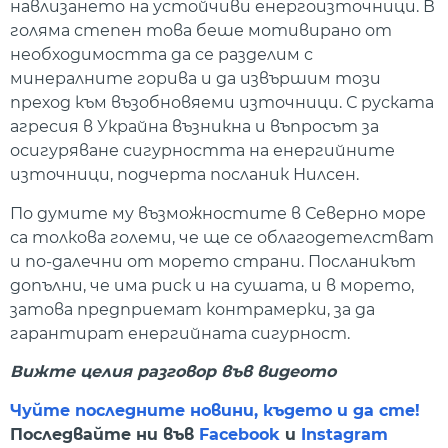
навлизането на устойчиви енергоизточници. В
голяма степен това беше мотивирано от
необходимостта да се разделим с
минералните горива и да извършим този
преход към възобновяеми източници. С руската
агресия в Украйна възникна и въпросът за
осигуряване сигурността на енергийните
източници, подчерта посланик Нилсен.
По думите му възможностите в Северно море
са толкова големи, че ще се облагодетелстват
и по-далечни от морето страни. Посланикът
допълни, че има риск и на сушата, и в морето,
затова предприемат контрамерки, за да
гарантират енергийната сигурност.
Вижте целия разговор във видеото
Чуйте последните новини, където и да сте!
Последвайте ни във
Facebook
и
Instagram