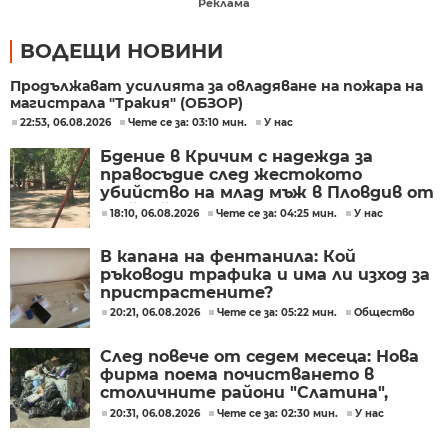
Реклама
ВОДЕЩИ НОВИНИ
Продължават усилията за овладяване на пожара на
магистрала "Тракия" (ОБЗОР)
22:53, 06.08.2026
Чете се за: 03:10 мин.
У нас
Бдение в Кричим с надежда за
правосъдие след жестокото
убийство на млад мъж в Пловдив от
тийнейджъри
18:10, 06.08.2026
Чете се за: 04:25 мин.
У нас
В капана на фентанила: Кой
ръководи трафика и има ли изход за
пристрастените?
20:21, 06.08.2026
Чете се за: 05:22 мин.
Общество
След повече от седем месеца: Нова
фирма поема почистването в
столичните райони "Слатина",
"Подуяне" и "Изгрев"
20:31, 06.08.2026
Чете се за: 02:30 мин.
У нас