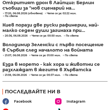
Откритият дрон в Лайпциг: Берлин
съобщи за "нов сценарий на...
17:20, 06.08.2026 (обновена)
Чете се за: 02:22 мин.
По света
Киев порази две руски рафинерии, най-
малко седем души загинаха при...
20:36, 06.08.2026
Чете се за: 00:50 мин.
По света
Володимир Зеленски с първо посещение
в Сърбия след началото на войната
21:07, 06.08.2026
Чете се за: 01:00 мин.
По света
Езда в морето - как хора и животни се
разхлаждат в жегите в Хърватска
21:59, 06.08.2026
Чете се за: 00:37 мин.
По света
ПОСЛЕДВАЙТЕ НИ В
Facebook
Instagram