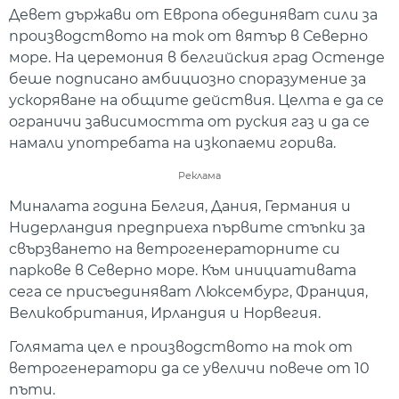
Девет държави от Европа обединяват сили за
производството на ток от вятър в Северно
море. На церемония в белгийския град Остенде
беше подписано амбициозно споразумение за
ускоряване на общите действия. Целта е да се
ограничи зависимостта от руския газ и да се
намали употребата на изкопаеми горива.
Реклама
Миналата година Белгия, Дания, Германия и
Нидерландия предприеха първите стъпки за
свързването на ветрогенераторните си
паркове в Северно море. Към инициативата
сега се присъединяват Люксембург, Франция,
Великобритания, Ирландия и Норвегия.
Голямата цел е производството на ток от
ветрогенератори да се увеличи повече от 10
пъти.