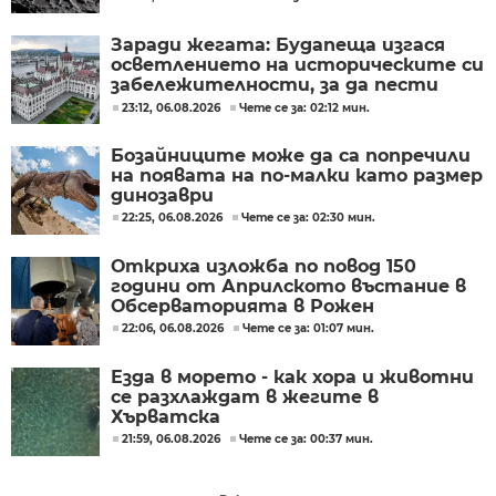
Заради жегата: Будапеща изгася
осветлението на историческите си
забележителности, за да пести
енергия
23:12, 06.08.2026
Чете се за: 02:12 мин.
Бозайниците може да са попречили
на появата на по-малки като размер
динозаври
22:25, 06.08.2026
Чете се за: 02:30 мин.
Откриха изложба по повод 150
години от Априлското въстание в
Обсерваторията в Рожен
22:06, 06.08.2026
Чете се за: 01:07 мин.
Езда в морето - как хора и животни
се разхлаждат в жегите в
Хърватска
21:59, 06.08.2026
Чете се за: 00:37 мин.