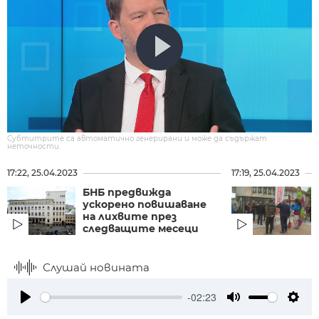
Субтитрите са автоматично генерирани и може да съдържат
неточности.
17:22, 25.04.2023
17:19, 25.04.2023
БНБ предвижда
ускорено повишаване
на лихвите през
следващите месеци
Слушай новината
-02:23
Play
Mute
Setti