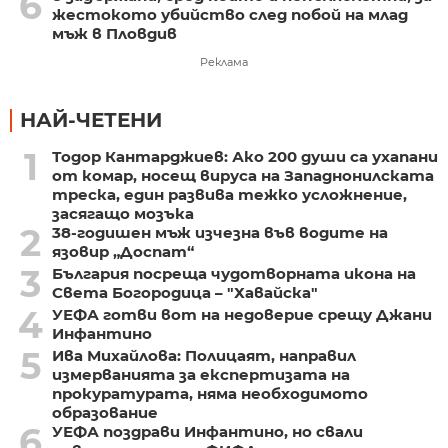
6
жестокото убийство след побой на млад
мъж в Пловдив
Реклама
НАЙ-ЧЕТЕНИ
1
Тодор Кантарджиев: Ако 200 души са ухапани
от комар, носещ вируса на Западнонилската
треска, един развива тежко усложнение,
засягащо мозъка
2
38-годишен мъж изчезна във водите на
язовир „Доспат“
3
България посреща чудотворната икона на
Света Богородица – "Хавайска"
4
УЕФА готви вот на недоверие срещу Джани
Инфантино
5
Ива Михайлова: Полицаят, направил
измерванията за експертизата на
прокуратурата, няма необходимото
образование
6
УЕФА поздрави Инфантино, но свали