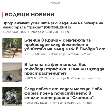
Реклама
ВОДЕЩИ НОВИНИ
Продължават усилията за овладяване на пожара на
магистрала "Тракия" (ОБОБЩЕНИЕ)
22:53, 06.08.2026
Чете се за: 03:10 мин.
У нас
Бдение в Кричим с надежда за
правосъдие след жестокото
убийство на млад мъж в Пловдив от
тийнейджъри
18:10, 06.08.2026
Чете се за: 04:25 мин.
У нас
В капана на фентанила: Кой
ръководи трафика и има ли изход за
пристрастените?
20:21, 06.08.2026
Чете се за: 05:22 мин.
Общество
След повече от седем месеца: Нова
фирма поема почистването в
столичните райони "Слатина",
"Подуяне" и "Изгрев"
20:31, 06.08.2026
Чете се за: 02:30 мин.
У нас