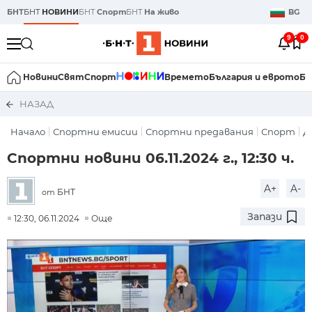
БНТ
БНТ
НОВИНИ
БНТ
Спорт
БНТ
На живо
BG
9
0
Новини
Свят
Спорт
Времето
България и еврото
Би
НАЗАД
Начало
Спортни емисии
Спортни предавания
Спорт
Д
Спортни новини 06.11.2024 г., 12:30 ч.
A+
A-
БНТ
от
Запази
12:30, 06.11.2024
Още