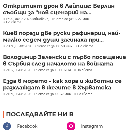
Откритият дрон в Лайпциг: Берлин
съобщи за "нов сценарий на...
17:20, 06.08.2026 (обновена)
Чете се за: 02:22 мин.
По света
Киев порази две руски рафинерии, най-
малко седем души загинаха при...
20:36, 06.08.2026
Чете се за: 00:50 мин.
По света
Володимир Зеленски с първо посещение
в Сърбия след началото на войната
21:07, 06.08.2026
Чете се за: 01:00 мин.
По света
Езда в морето - как хора и животни се
разхлаждат в жегите в Хърватска
21:59, 06.08.2026
Чете се за: 00:37 мин.
По света
ПОСЛЕДВАЙТЕ НИ В
Facebook
Instagram