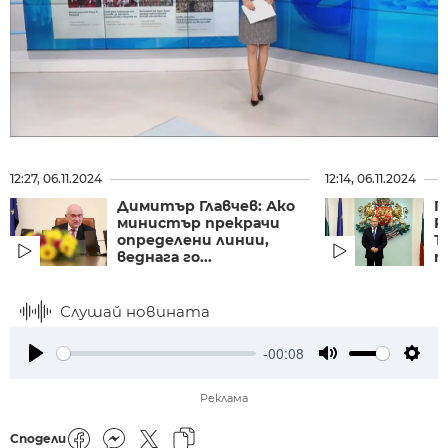
12:27, 06.11.2024
12:14, 06.11.2024
Димитър Главчев: Ако
П
министър прекрачи
Р
определени линии,
Т
веднага го...
п
Слушай новината
-00:08
Play
Mute
Setti
Реклама
Сподели