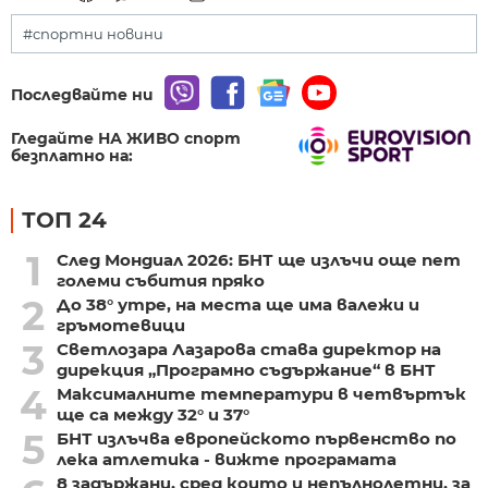
#спортни новини
Последвайте ни
Гледайте НА ЖИВО спорт
безплатно на:
ТОП 24
1
След Мондиал 2026: БНТ ще излъчи още пет
големи събития пряко
2
До 38° утре, на места ще има валежи и
гръмотевици
3
Светлозара Лазарова става директор на
дирекция „Програмно съдържание“ в БНТ
4
Максималните температури в четвъртък
ще са между 32° и 37°
5
БНТ излъчва европейското първенство по
лека атлетика - вижте програмата
8 задържани, сред които и непълнолетни, за